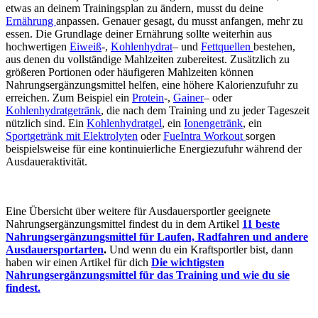
etwas an deinem Trainingsplan zu ändern, musst du deine
Ernährung
anpassen. Genauer gesagt, du musst anfangen, mehr zu
essen. Die Grundlage deiner Ernährung sollte weiterhin aus
hochwertigen
Eiweiß
-,
Kohlenhydrat
– und
Fettquellen
bestehen,
aus denen du vollständige Mahlzeiten zubereitest. Zusätzlich zu
größeren Portionen oder häufigeren Mahlzeiten können
Nahrungsergänzungsmittel helfen, eine höhere Kalorienzufuhr zu
erreichen. Zum Beispiel ein
Protein
-,
Gainer
– oder
Kohlenhydratgetränk
, die nach dem Training und zu jeder Tageszeit
nützlich sind. Ein
Kohlenhydratgel
, ein
Ionengetränk
, ein
Sportgetränk mit Elektrolyten
oder
FueIntra Workout
sorgen
beispielsweise für eine kontinuierliche Energiezufuhr während der
Ausdaueraktivität.
Eine Übersicht über weitere für Ausdauersportler geeignete
Nahrungsergänzungsmittel findest du in dem Artikel
11 beste
Nahrungsergänzungsmittel für Laufen, Radfahren und andere
Ausdauersportarten
.
Und wenn du ein Kraftsportler bist, dann
haben wir einen Artikel für dich
Die wichtigsten
Nahrungsergänzungsmittel für das Training und wie du sie
findest.