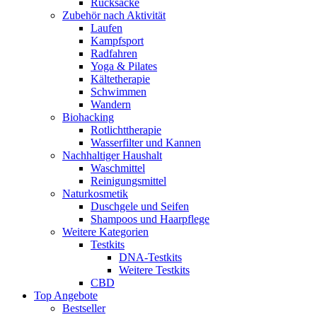
Rucksäcke
Zubehör nach Aktivität
Laufen
Kampfsport
Radfahren
Yoga & Pilates
Kältetherapie
Schwimmen
Wandern
Biohacking
Rotlichttherapie
Wasserfilter und Kannen
Nachhaltiger Haushalt
Waschmittel
Reinigungsmittel
Naturkosmetik
Duschgele und Seifen
Shampoos und Haarpflege
Weitere Kategorien
Testkits
DNA-Testkits
Weitere Testkits
CBD
Top Angebote
Bestseller