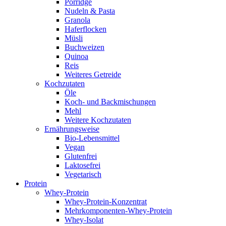
Porridge
Nudeln & Pasta
Granola
Haferflocken
Müsli
Buchweizen
Quinoa
Reis
Weiteres Getreide
Kochzutaten
Öle
Koch- und Backmischungen
Mehl
Weitere Kochzutaten
Ernährungsweise
Bio-Lebensmittel
Vegan
Glutenfrei
Laktosefrei
Vegetarisch
Protein
Whey-Protein
Whey-Protein-Konzentrat
Mehrkomponenten-Whey-Protein
Whey-Isolat