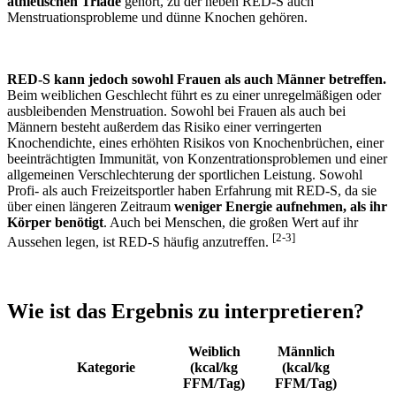
athletischen Triade
gehört, zu der neben RED-S auch
Menstruationsprobleme und dünne Knochen gehören.
RED-S kann jedoch sowohl Frauen als auch Männer betreffen.
Beim weiblichen Geschlecht führt es zu einer unregelmäßigen oder
ausbleibenden Menstruation. Sowohl bei Frauen als auch bei
Männern besteht außerdem das Risiko einer verringerten
Knochendichte, eines erhöhten Risikos von Knochenbrüchen, einer
beeinträchtigten Immunität, von Konzentrationsproblemen und einer
allgemeinen Verschlechterung der sportlichen Leistung. Sowohl
Profi- als auch Freizeitsportler haben Erfahrung mit RED-S, da sie
über einen längeren Zeitraum
weniger Energie aufnehmen, als ihr
Körper benötigt
. Auch bei Menschen, die großen Wert auf ihr
[2-3]
Aussehen legen, ist RED-S häufig anzutreffen.
Wie ist das Ergebnis zu interpretieren?
Weiblich
Männlich
Kategorie
(kcal/kg
(kcal/kg
FFM/Tag)
FFM/Tag)