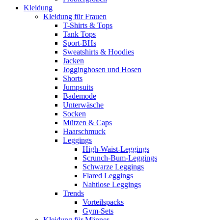
Kleidung
Kleidung für Frauen
T-Shirts & Tops
Tank Tops
Sport-BHs
Sweatshirts & Hoodies
Jacken
Jogginghosen und Hosen
Shorts
Jumpsuits
Bademode
Unterwäsche
Socken
Mützen & Caps
Haarschmuck
Leggings
High-Waist-Leggings
Scrunch-Bum-Leggings
Schwarze Leggings
Flared Leggings
Nahtlose Leggings
Trends
Vorteilspacks
Gym-Sets
Kleidung für Männer