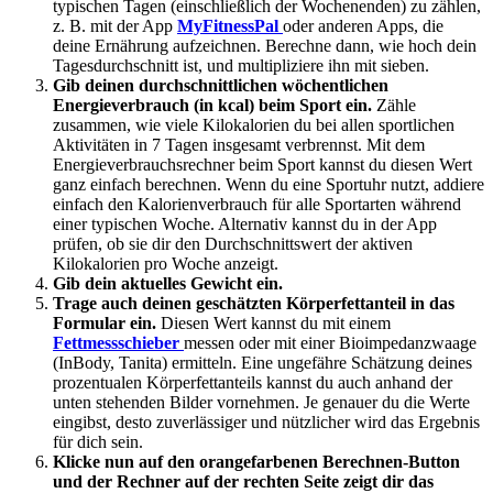
typischen Tagen (einschließlich der Wochenenden) zu zählen,
z. B. mit der App
MyFitnessPal
oder anderen Apps, die
deine Ernährung aufzeichnen. Berechne dann, wie hoch dein
Tagesdurchschnitt ist, und multipliziere ihn mit sieben.
Gib deinen durchschnittlichen wöchentlichen
Energieverbrauch (in kcal) beim Sport ein.
Zähle
zusammen, wie viele Kilokalorien du bei allen sportlichen
Aktivitäten in 7 Tagen insgesamt verbrennst. Mit dem
Energieverbrauchsrechner beim Sport kannst du diesen Wert
ganz einfach berechnen. Wenn du eine Sportuhr nutzt, addiere
einfach den Kalorienverbrauch für alle Sportarten während
einer typischen Woche. Alternativ kannst du in der App
prüfen, ob sie dir den Durchschnittswert der aktiven
Kilokalorien pro Woche anzeigt.
Gib dein aktuelles Gewicht ein.
Trage auch deinen geschätzten Körperfettanteil in das
Formular ein.
Diesen Wert kannst du mit einem
Fettmessschieber
messen oder mit einer Bioimpedanzwaage
(InBody, Tanita) ermitteln. Eine ungefähre Schätzung deines
prozentualen Körperfettanteils kannst du auch anhand der
unten stehenden Bilder vornehmen. Je genauer du die Werte
eingibst, desto zuverlässiger und nützlicher wird das Ergebnis
für dich sein.
Klicke nun auf den orangefarbenen Berechnen-Button
und der Rechner auf der rechten Seite zeigt dir das