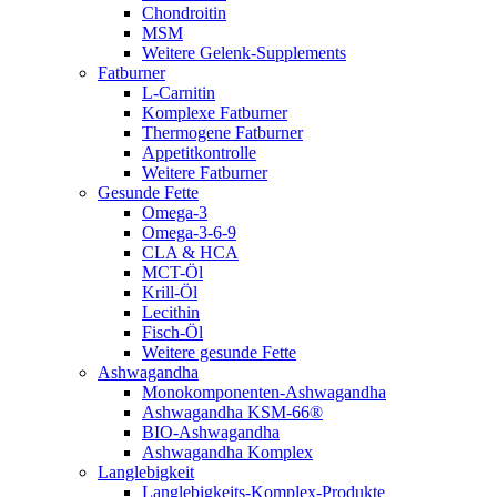
Chondroitin
MSM
Weitere Gelenk-Supplements
Fatburner
L-Carnitin
Komplexe Fatburner
Thermogene Fatburner
Appetitkontrolle
Weitere Fatburner
Gesunde Fette
Omega-3
Omega-3-6-9
CLA & HCA
MCT-Öl
Krill-Öl
Lecithin
Fisch-Öl
Weitere gesunde Fette
Ashwagandha
Monokomponenten-Ashwagandha
Ashwagandha KSM-66®
BIO-Ashwagandha
Ashwagandha Komplex
Langlebigkeit
Langlebigkeits-Komplex-Produkte