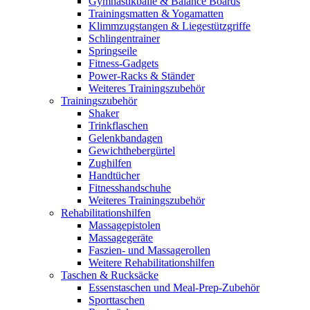
Gymnastikbälle & Balance Boards
Trainingsmatten & Yogamatten
Klimmzugstangen & Liegestützgriffe
Schlingentrainer
Springseile
Fitness-Gadgets
Power-Racks & Ständer
Weiteres Trainingszubehör
Trainingszubehör
Shaker
Trinkflaschen
Gelenkbandagen
Gewichthebergürtel
Zughilfen
Handtücher
Fitnesshandschuhe
Weiteres Trainingszubehör
Rehabilitationshilfen
Massagepistolen
Massagegeräte
Faszien- und Massagerollen
Weitere Rehabilitationshilfen
Taschen & Rucksäcke
Essenstaschen und Meal-Prep-Zubehör
Sporttaschen