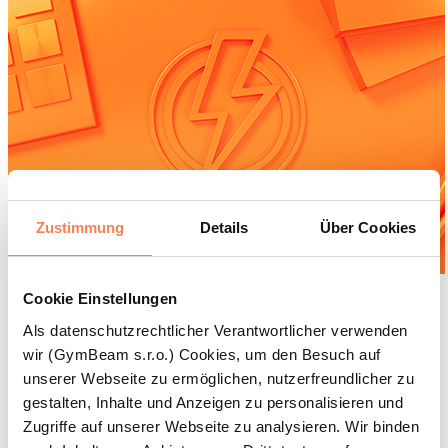
Zustimmung
Details
Über Cookies
Cookie Einstellungen
Online Rechner zur
Als datenschutzrechtlicher Verantwortlicher verwenden
Energieverfügbarkeit: Wie viele Kalorien
wir (GymBeam s.r.o.) Cookies, um den Besuch auf
sollte man für Gesundheit und sportliche
unserer Webseite zu ermöglichen, nutzerfreundlicher zu
Leistung zu sich nehmen?
gestalten, Inhalte und Anzeigen zu personalisieren und
Zugriffe auf unserer Webseite zu analysieren. Wir binden
Lesezeit: 8 min