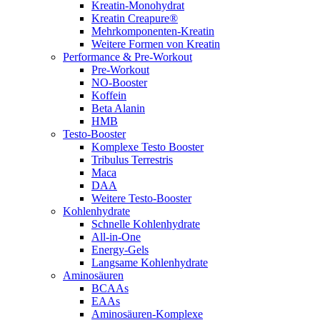
Kreatin-Monohydrat
Kreatin Creapure®
Mehrkomponenten-Kreatin
Weitere Formen von Kreatin
Performance & Pre-Workout
Pre-Workout
NO-Booster
Koffein
Beta Alanin
HMB
Testo-Booster
Komplexe Testo Booster
Tribulus Terrestris
Maca
DAA
Weitere Testo-Booster
Kohlenhydrate
Schnelle Kohlenhydrate
All-in-One
Energy-Gels
Langsame Kohlenhydrate
Aminosäuren
BCAAs
EAAs
Aminosäuren-Komplexe