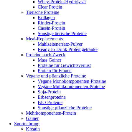
Whey-Protein-Hydrolysat
Clear Protein
Tierische Proteine
Kollagen
Rinder-Protein
Casein-Protein
Sonstige tierische Proteine
Meal-Replacements
Mahlzeitenersatz-Pulver
Ready-to-Drink Proteingetränke
Proteine nach Zweck
Mass Gainer
Proteine für Gewichtsverlust
Protein für Frauen
Vegane und pflanzliche Proteine
Vegane Monokomponenten-Proteine
Vegane Multikomponenten-Proteine
Soja-Protein
Erbsenproteine
BIO Proteine
Sonstige pflanzliche Proteine
Mehrkomponenten-Protein
Gainer
Sportnahrung
Kreatin