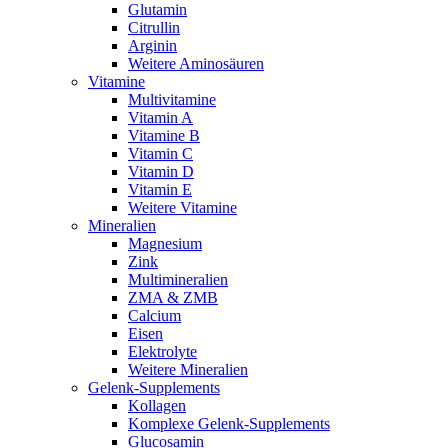
Glutamin
Citrullin
Arginin
Weitere Aminosäuren
Vitamine
Multivitamine
Vitamin A
Vitamine B
Vitamin C
Vitamin D
Vitamin E
Weitere Vitamine
Mineralien
Magnesium
Zink
Multimineralien
ZMA & ZMB
Calcium
Eisen
Elektrolyte
Weitere Mineralien
Gelenk-Supplements
Kollagen
Komplexe Gelenk-Supplements
Glucosamin