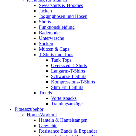
Sweatshirts & Hoodies
Jacken
Jogginghosen und Hosen
Shorts
Funktionskleidung
Bademode
Unterwäsche
Socken
Mützen & Caps
T-Shirts und Tops
Tank Tops
Oversized T-Shirts
Langarm-T-Shirts
Schwarze T-Shirts
Kompressions-T-Shirts
Slim-Fit-T-Shirts
Trends
Vorteilspacks
Trainingsanzüge
Fitnesszubehör
Home-Workout
Hanteln & Hantelstangen
Gewichte
Resistance Bands & Expander