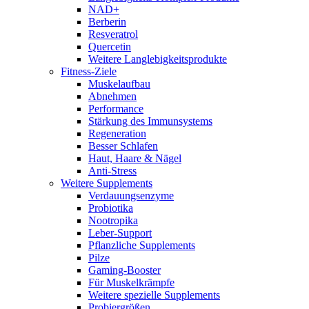
NAD+
Berberin
Resveratrol
Quercetin
Weitere Langlebigkeitsprodukte
Fitness-Ziele
Muskelaufbau
Abnehmen
Performance
Stärkung des Immunsystems
Regeneration
Besser Schlafen
Haut, Haare & Nägel
Anti-Stress
Weitere Supplements
Verdauungsenzyme
Probiotika
Nootropika
Leber-Support
Pflanzliche Supplements
Pilze
Gaming-Booster
Für Muskelkrämpfe
Weitere spezielle Supplements
Probiergrößen