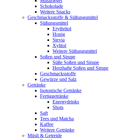
Müsliriegel
Schokolade
Weitere Snacks
Geschmacksstoffe & Süßungsmittel
Süßungsmittel
Erythritol
Honig
Stevia
Xylitol
Weitere Süßungsmittel
Soßen und Sirupe
Süße Soßen und Sirupe
Herzhafte Soßen und Sirupe
Geschmacksstoffe
Gewürze und Salz
Getränke
Isotonische Getränke
Fertiggetränke
Energydrinks
Shots
Saft
Tees und Matcha
Kaffee
Weitere Getränke
Müsli & Getreide