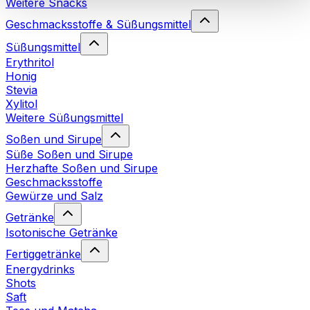
Weitere Snacks
Cookies“ sowie in unserer
Datenschutzerklärung
.
Geschmacksstoffe & Süßungsmittel
Süßungsmittel
Sie können Ihre Einwilligung jederzeit in den
Cookie-
Erythritol
Einstellungen
auf unserer Webseite ändern oder
Honig
widerrufen.
Mehr Info
Stevia
Xylitol
Weitere Süßungsmittel
Soßen und Sirupe
Süße Soßen und Sirupe
Herzhafte Soßen und Sirupe
Geschmacksstoffe
Gewürze und Salz
Getränke
Isotonische Getränke
Fertiggetränke
Energydrinks
Shots
Saft