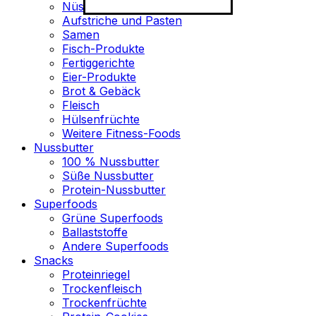
Nüsse
Aufstriche und Pasten
Samen
Fisch-Produkte
Fertiggerichte
Eier-Produkte
Brot & Gebäck
Fleisch
Hülsenfrüchte
Weitere Fitness-Foods
Nussbutter
100 % Nussbutter
Süße Nussbutter
Protein-Nussbutter
Superfoods
Grüne Superfoods
Ballaststoffe
Andere Superfoods
Snacks
Proteinriegel
Trockenfleisch
Trockenfrüchte