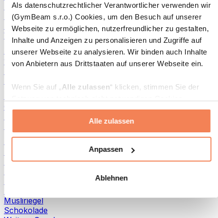
Als datenschutzrechtlicher Verantwortlicher verwenden wir
Brot & Gebäck
Fleisch
(GymBeam s.r.o.) Cookies, um den Besuch auf unserer
Hülsenfrüchte
Webseite zu ermöglichen, nutzerfreundlicher zu gestalten,
Weitere Fitness-Foods
Inhalte und Anzeigen zu personalisieren und Zugriffe auf
Nussbutter
unserer Webseite zu analysieren. Wir binden auch Inhalte
100 % Nussbutter
von Anbietern aus Drittstaaten auf unserer Webseite ein.
Süße Nussbutter
Protein-Nussbutter
Wenn Sie auf „
Alle zulassen
“ klicken, stimmen Sie der
Superfoods
Setzung von technisch nicht notwendigen Cookies
Grüne Superfoods
(insbesondere zu Analyse- und Marketingzwecken) zu.
Ballaststoffe
Alle zulassen
Wenn Sie auf „
Ablehnen
“ klicken, werden nur
Andere Superfoods
„notwendige“ Cookies gesetzt, welche für den Betrieb der
Snacks
Webseite erforderlich sind. Sie können auch eine
Anpassen
Proteinriegel
individuelle Auswahl treffen, indem Sie unter „
Anpassen
“
Trockenfleisch
einzelne Kategorien an- oder abwählen und „
Auswahl
Trockenfrüchte
Ablehnen
Protein-Cookies
erlauben
“ klicken.
Protein-Chips & Kräcker
Müsliriegel
Weitere Informationen über die Verarbeitung Ihrer Daten
Schokolade
finden Sie in den Unterpunkten „Details“ und „Über