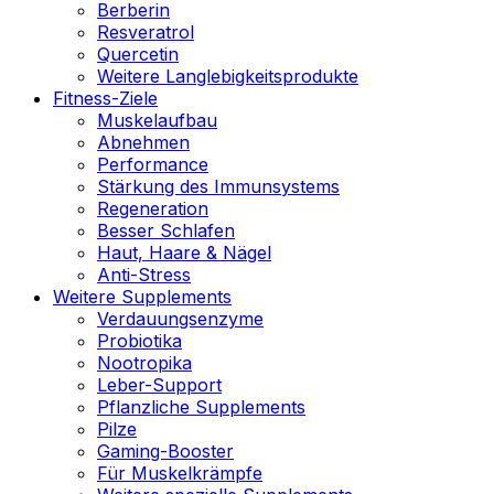
Berberin
Resveratrol
Quercetin
Weitere Langlebigkeitsprodukte
Fitness-Ziele
Muskelaufbau
Abnehmen
Performance
Stärkung des Immunsystems
Regeneration
Besser Schlafen
Haut, Haare & Nägel
Anti-Stress
Weitere Supplements
Verdauungsenzyme
Probiotika
Nootropika
Leber-Support
Pflanzliche Supplements
Pilze
Gaming-Booster
Für Muskelkrämpfe