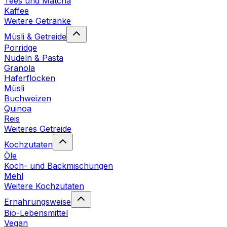
Tees und Matcha
Kaffee
Weitere Getränke
Müsli & Getreide
Porridge
Nudeln & Pasta
Granola
Haferflocken
Müsli
Buchweizen
Quinoa
Reis
Weiteres Getreide
Kochzutaten
Öle
Koch- und Backmischungen
Mehl
Weitere Kochzutaten
Ernährungsweise
Bio-Lebensmittel
Vegan