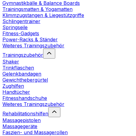
Gymnastikbälle & Balance Boards
Trainingsmatten & Yogamatten
Klimmzugstangen & Liegestützgriffe
Schlingentrainer
Springseile
Fitness-Gadgets
Power-Racks & Ständer
Weiteres Trainingszubehör
Trainingszubehör
Shaker
Trinkflaschen
Gelenkbandagen
Gewichthebergürtel
Zughilfen
Handtücher
Fitnesshandschuhe
Weiteres Trainingszubehör
Rehabilitationshilfen
Massagepistolen
Massagegeräte
Faszien- und Massagerollen