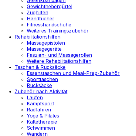
Gelenkbandagen
Gewichthebergürtel
Zughilfen
Handtücher
Fitnesshandschuhe
Weiteres Trainingszubehör
Rehabilitationshilfen
Massagepistolen
Massagegeräte
Faszien- und Massagerollen
Weitere Rehabilitationshilfen
Taschen & Rucksäcke
Essenstaschen und Meal-Prep-Zubehör
Sporttaschen
Rucksäcke
Zubehör nach Aktivität
Laufen
Kampfsport
Radfahren
Yoga & Pilates
Kältetherapie
Schwimmen
Wandern