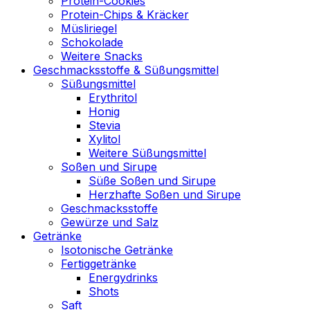
Protein-Cookies
Protein-Chips & Kräcker
Müsliriegel
Schokolade
Weitere Snacks
Geschmacksstoffe & Süßungsmittel
Süßungsmittel
Erythritol
Honig
Stevia
Xylitol
Weitere Süßungsmittel
Soßen und Sirupe
Süße Soßen und Sirupe
Herzhafte Soßen und Sirupe
Geschmacksstoffe
Gewürze und Salz
Getränke
Isotonische Getränke
Fertiggetränke
Energydrinks
Shots
Saft