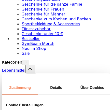
Geschenke für die ganze Familie
Geschenke für Frauen
Geschenke für Männer
Geschenke zum Kochen und Backen
Sportbekleidung & Accessories
Fitnesszubehör
Geschenke unter 10 €
Bestseller
GymBeam Merch
Neu im Shop
Sale
Kategorien
Lebensmittel
Fitness-Food
Nüsse
Zustimmung
Details
Über Cookies
Aufstriche und Pasten
Samen
Fisch-Produkte
Fertiggerichte
Cookie Einstellungen
Eier-Produkte