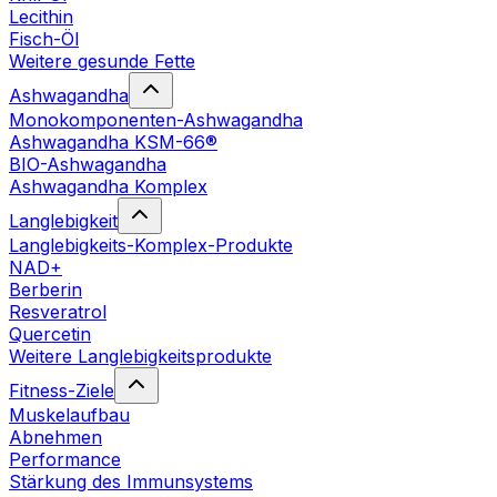
Lecithin
Fisch-Öl
Weitere gesunde Fette
Ashwagandha
Monokomponenten-Ashwagandha
Ashwagandha KSM-66®
BIO-Ashwagandha
Ashwagandha Komplex
Langlebigkeit
Langlebigkeits-Komplex-Produkte
NAD+
Berberin
Resveratrol
Quercetin
Weitere Langlebigkeitsprodukte
Fitness-Ziele
Muskelaufbau
Abnehmen
Performance
Stärkung des Immunsystems