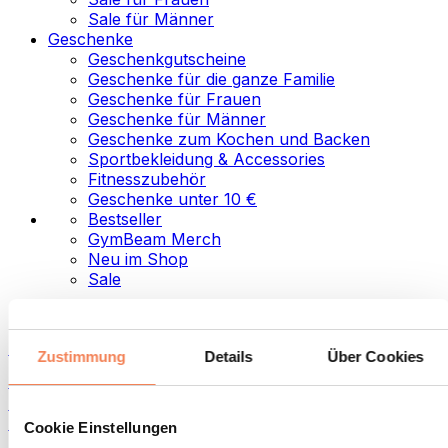
Sale für Männer
Geschenke
Geschenkgutscheine
Geschenke für die ganze Familie
Geschenke für Frauen
Geschenke für Männer
Geschenke zum Kochen und Backen
Sportbekleidung & Accessories
Fitnesszubehör
Geschenke unter 10 €
Bestseller
GymBeam Merch
Neu im Shop
Sale
Kategorien
Lebensmittel
Zustimmung
Details
Über Cookies
Fitness-Food
Nüsse
Aufstriche und Pasten
Cookie Einstellungen
Samen