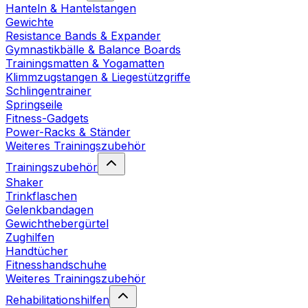
Hanteln & Hantelstangen
Gewichte
Resistance Bands & Expander
Gymnastikbälle & Balance Boards
Trainingsmatten & Yogamatten
Klimmzugstangen & Liegestützgriffe
Schlingentrainer
Springseile
Fitness-Gadgets
Power-Racks & Ständer
Weiteres Trainingszubehör
Trainingszubehör
Shaker
Trinkflaschen
Gelenkbandagen
Gewichthebergürtel
Zughilfen
Handtücher
Fitnesshandschuhe
Weiteres Trainingszubehör
Rehabilitationshilfen