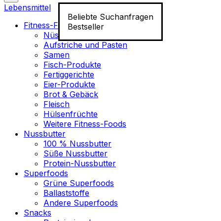
Lebensmittel
Beliebte Suchanfragen
Fitness-Food
Bestseller
Nüsse
Aufstriche und Pasten
Samen
Fisch-Produkte
Fertiggerichte
Eier-Produkte
Brot & Gebäck
Fleisch
Hülsenfrüchte
Weitere Fitness-Foods
Nussbutter
100 % Nussbutter
Süße Nussbutter
Protein-Nussbutter
Superfoods
Grüne Superfoods
Ballaststoffe
Andere Superfoods
Snacks