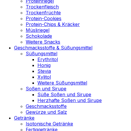
Proteinriegel
Trockenfleisch
Trockenfrüchte
Protein-Cookies
Protein-Chips & Kräcker
Müsliriegel
Schokolade
Weitere Snacks
Geschmacksstoffe & Süßungsmittel
Süßungsmittel
Erythritol
Honig
Stevia
Xylitol
Weitere Süßungsmittel
Soßen und Sirupe
Süße Soßen und Sirupe
Herzhafte Soßen und Sirupe
Geschmacksstoffe
Gewürze und Salz
Getränke
Isotonische Getränke
Fertiggetränke