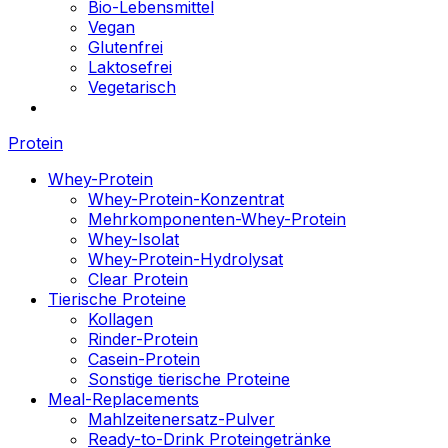
Bio-Lebensmittel
Vegan
Glutenfrei
Laktosefrei
Vegetarisch
Protein
Whey-Protein
Whey-Protein-Konzentrat
Mehrkomponenten-Whey-Protein
Whey-Isolat
Whey-Protein-Hydrolysat
Clear Protein
Tierische Proteine
Kollagen
Rinder-Protein
Casein-Protein
Sonstige tierische Proteine
Meal-Replacements
Mahlzeitenersatz-Pulver
Ready-to-Drink Proteingetränke