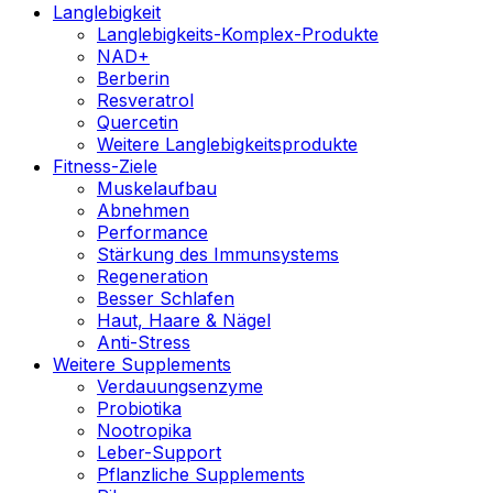
Langlebigkeit
Langlebigkeits-Komplex-Produkte
NAD+
Berberin
Resveratrol
Quercetin
Weitere Langlebigkeitsprodukte
Fitness-Ziele
Muskelaufbau
Abnehmen
Performance
Stärkung des Immunsystems
Regeneration
Besser Schlafen
Haut, Haare & Nägel
Anti-Stress
Weitere Supplements
Verdauungsenzyme
Probiotika
Nootropika
Leber-Support
Pflanzliche Supplements