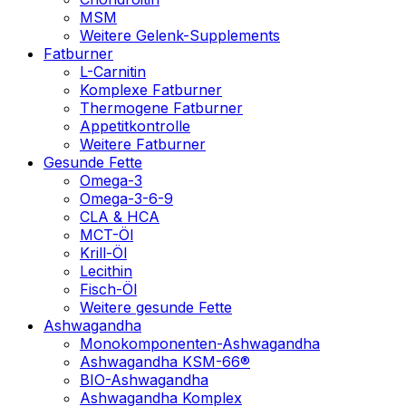
MSM
Weitere Gelenk-Supplements
Fatburner
L-Carnitin
Komplexe Fatburner
Thermogene Fatburner
Appetitkontrolle
Weitere Fatburner
Gesunde Fette
Omega-3
Omega-3-6-9
CLA & HCA
MCT-Öl
Krill-Öl
Lecithin
Fisch-Öl
Weitere gesunde Fette
Ashwagandha
Monokomponenten-Ashwagandha
Ashwagandha KSM-66®
BIO-Ashwagandha
Ashwagandha Komplex