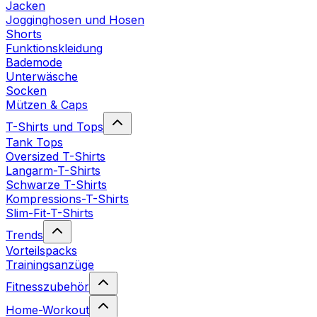
Jacken
Jogginghosen und Hosen
Shorts
Funktionskleidung
Bademode
Unterwäsche
Socken
Mützen & Caps
T-Shirts und Tops
Tank Tops
Oversized T-Shirts
Langarm-T-Shirts
Schwarze T-Shirts
Kompressions-T-Shirts
Slim-Fit-T-Shirts
Trends
Vorteilspacks
Trainingsanzüge
Fitnesszubehör
Home-Workout