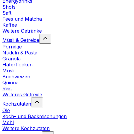
Energydrinks
Shots
Saft
Tees und Matcha
Kaffee
Weitere Getränke
Müsli & Getreide
Porridge
Nudeln & Pasta
Granola
Haferflocken
Müsli
Buchweizen
Quinoa
Reis
Weiteres Getreide
Kochzutaten
Öle
Koch- und Backmischungen
Mehl
Weitere Kochzutaten