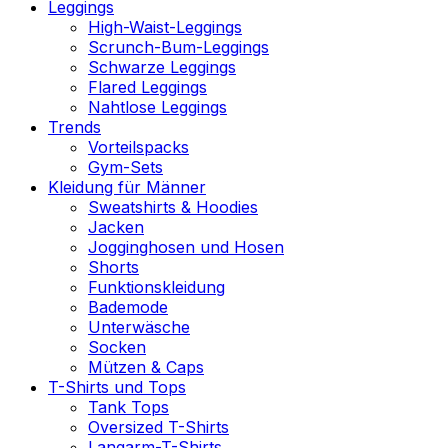
Leggings
High-Waist-Leggings
Scrunch-Bum-Leggings
Schwarze Leggings
Flared Leggings
Nahtlose Leggings
Trends
Vorteilspacks
Gym-Sets
Kleidung für Männer
Sweatshirts & Hoodies
Jacken
Jogginghosen und Hosen
Shorts
Funktionskleidung
Bademode
Unterwäsche
Socken
Mützen & Caps
T-Shirts und Tops
Tank Tops
Oversized T-Shirts
Langarm-T-Shirts