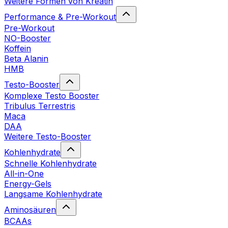
Weitere Formen von Kreatin
Performance & Pre-Workout
Pre-Workout
NO-Booster
Koffein
Beta Alanin
HMB
Testo-Booster
Komplexe Testo Booster
Tribulus Terrestris
Maca
DAA
Weitere Testo-Booster
Kohlenhydrate
Schnelle Kohlenhydrate
All-in-One
Energy-Gels
Langsame Kohlenhydrate
Aminosäuren
BCAAs