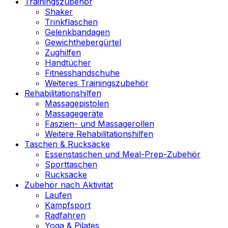
Trainingszubehör
Shaker
Trinkflaschen
Gelenkbandagen
Gewichthebergürtel
Zughilfen
Handtücher
Fitnesshandschuhe
Weiteres Trainingszubehör
Rehabilitationshilfen
Massagepistolen
Massagegeräte
Faszien- und Massagerollen
Weitere Rehabilitationshilfen
Taschen & Rucksäcke
Essenstaschen und Meal-Prep-Zubehör
Sporttaschen
Rucksäcke
Zubehör nach Aktivität
Laufen
Kampfsport
Radfahren
Yoga & Pilates