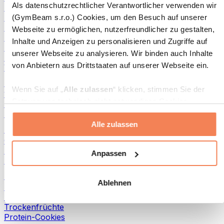
Als datenschutzrechtlicher Verantwortlicher verwenden wir
Fisch-Produkte
Fertiggerichte
(GymBeam s.r.o.) Cookies, um den Besuch auf unserer
Eier-Produkte
Webseite zu ermöglichen, nutzerfreundlicher zu gestalten,
Brot & Gebäck
Inhalte und Anzeigen zu personalisieren und Zugriffe auf
Fleisch
unserer Webseite zu analysieren. Wir binden auch Inhalte
Hülsenfrüchte
von Anbietern aus Drittstaaten auf unserer Webseite ein.
Weitere Fitness-Foods
Nussbutter
Wenn Sie auf „
Alle zulassen
“ klicken, stimmen Sie der
100 % Nussbutter
Setzung von technisch nicht notwendigen Cookies
Süße Nussbutter
(insbesondere zu Analyse- und Marketingzwecken) zu.
Protein-Nussbutter
Alle zulassen
Wenn Sie auf „
Ablehnen
“ klicken, werden nur
Superfoods
„notwendige“ Cookies gesetzt, welche für den Betrieb der
Grüne Superfoods
Webseite erforderlich sind. Sie können auch eine
Ballaststoffe
Anpassen
Andere Superfoods
individuelle Auswahl treffen, indem Sie unter „
Anpassen
“
einzelne Kategorien an- oder abwählen und „
Auswahl
Snacks
Ablehnen
erlauben
“ klicken.
Proteinriegel
Trockenfleisch
Trockenfrüchte
Weitere Informationen über die Verarbeitung Ihrer Daten
Protein-Cookies
finden Sie in den Unterpunkten „Details“ und „Über