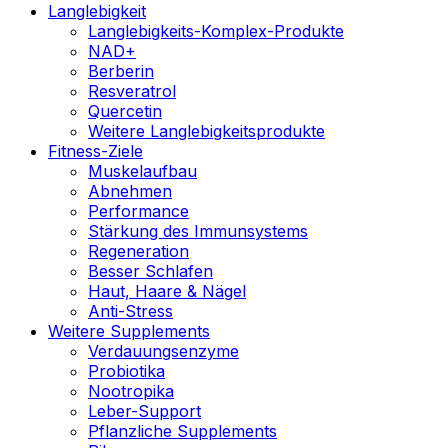
Langlebigkeit
Langlebigkeits-Komplex-Produkte
NAD+
Berberin
Resveratrol
Quercetin
Weitere Langlebigkeitsprodukte
Fitness-Ziele
Muskelaufbau
Abnehmen
Performance
Stärkung des Immunsystems
Regeneration
Besser Schlafen
Haut, Haare & Nägel
Anti-Stress
Weitere Supplements
Verdauungsenzyme
Probiotika
Nootropika
Leber-Support
Pflanzliche Supplements