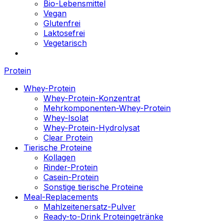
Bio-Lebensmittel
Vegan
Glutenfrei
Laktosefrei
Vegetarisch
Protein
Whey-Protein
Whey-Protein-Konzentrat
Mehrkomponenten-Whey-Protein
Whey-Isolat
Whey-Protein-Hydrolysat
Clear Protein
Tierische Proteine
Kollagen
Rinder-Protein
Casein-Protein
Sonstige tierische Proteine
Meal-Replacements
Mahlzeitenersatz-Pulver
Ready-to-Drink Proteingetränke