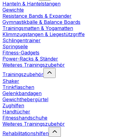
Hanteln & Hantelstangen
Gewichte
Resistance Bands & Expander
Gymnastikbälle & Balance Boards
Trainingsmatten & Yogamatten
Klimmzugstangen & Liegestützgriffe
Schlingentrainer
Springseile
Fitness-Gadgets
Power-Racks & Ständer
Weiteres Trainingszubehör
Trainingszubehör
Shaker
Trinkflaschen
Gelenkbandagen
Gewichthebergürtel
Zughilfen
Handtücher
Fitnesshandschuhe
Weiteres Trainingszubehör
Rehabilitationshilfen