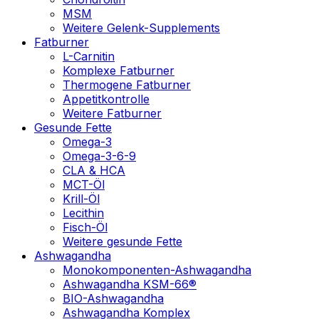
MSM
Weitere Gelenk-Supplements
Fatburner
L-Carnitin
Komplexe Fatburner
Thermogene Fatburner
Appetitkontrolle
Weitere Fatburner
Gesunde Fette
Omega-3
Omega-3-6-9
CLA & HCA
MCT-Öl
Krill-Öl
Lecithin
Fisch-Öl
Weitere gesunde Fette
Ashwagandha
Monokomponenten-Ashwagandha
Ashwagandha KSM-66®
BIO-Ashwagandha
Ashwagandha Komplex