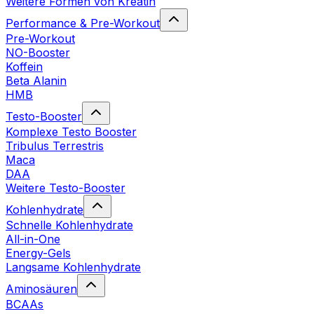
Weitere Formen von Kreatin
Performance & Pre-Workout
Pre-Workout
NO-Booster
Koffein
Beta Alanin
HMB
Testo-Booster
Komplexe Testo Booster
Tribulus Terrestris
Maca
DAA
Weitere Testo-Booster
Kohlenhydrate
Schnelle Kohlenhydrate
All-in-One
Energy-Gels
Langsame Kohlenhydrate
Aminosäuren
BCAAs