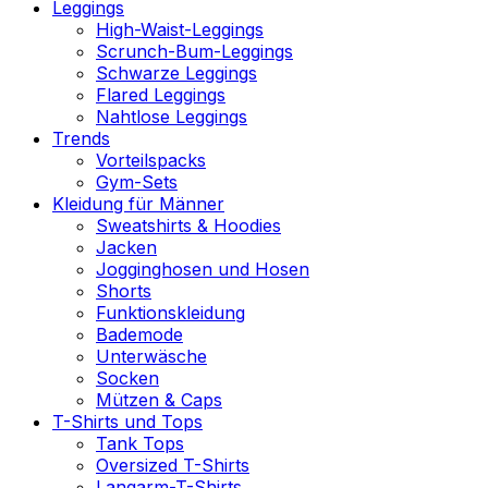
Leggings
High-Waist-Leggings
Scrunch-Bum-Leggings
Schwarze Leggings
Flared Leggings
Nahtlose Leggings
Trends
Vorteilspacks
Gym-Sets
Kleidung für Männer
Sweatshirts & Hoodies
Jacken
Jogginghosen und Hosen
Shorts
Funktionskleidung
Bademode
Unterwäsche
Socken
Mützen & Caps
T-Shirts und Tops
Tank Tops
Oversized T-Shirts
Langarm-T-Shirts