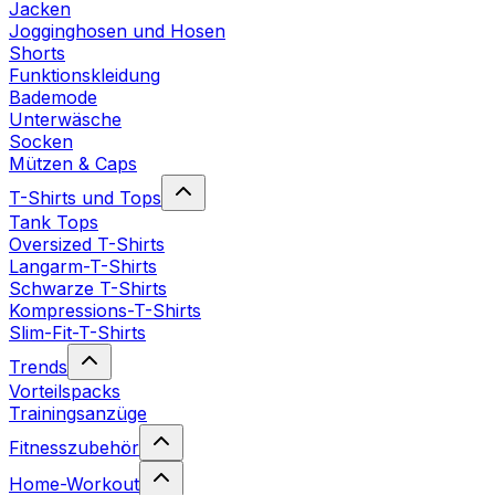
Jacken
Jogginghosen und Hosen
Shorts
Funktionskleidung
Bademode
Unterwäsche
Socken
Mützen & Caps
T-Shirts und Tops
Tank Tops
Oversized T-Shirts
Langarm-T-Shirts
Schwarze T-Shirts
Kompressions-T-Shirts
Slim-Fit-T-Shirts
Trends
Vorteilspacks
Trainingsanzüge
Fitnesszubehör
Home-Workout