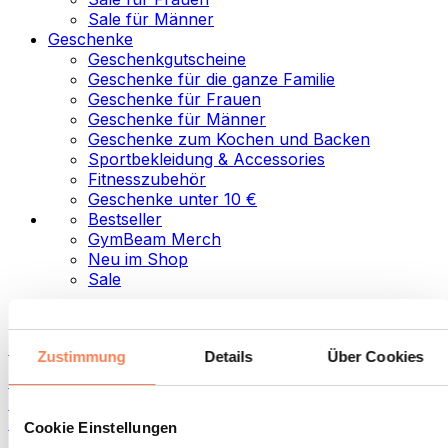
Sale für Männer
Geschenke
Geschenkgutscheine
Geschenke für die ganze Familie
Geschenke für Frauen
Geschenke für Männer
Geschenke zum Kochen und Backen
Sportbekleidung & Accessories
Fitnesszubehör
Geschenke unter 10 €
Bestseller
GymBeam Merch
Neu im Shop
Sale
Kategorien
Lebensmittel
Zustimmung
Details
Über Cookies
Fitness-Food
Nüsse
Aufstriche und Pasten
Cookie Einstellungen
Samen