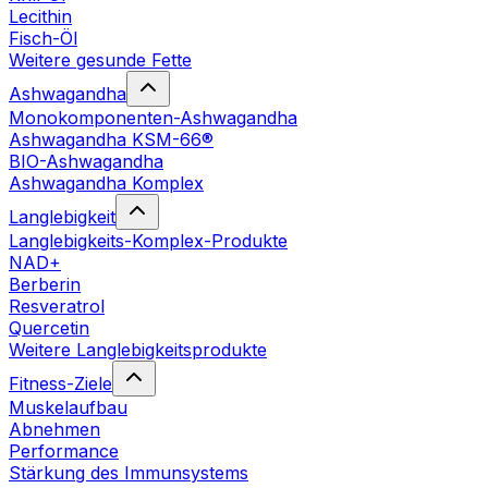
Lecithin
Fisch-Öl
Weitere gesunde Fette
Ashwagandha
Monokomponenten-Ashwagandha
Ashwagandha KSM-66®
BIO-Ashwagandha
Ashwagandha Komplex
Langlebigkeit
Langlebigkeits-Komplex-Produkte
NAD+
Berberin
Resveratrol
Quercetin
Weitere Langlebigkeitsprodukte
Fitness-Ziele
Muskelaufbau
Abnehmen
Performance
Stärkung des Immunsystems