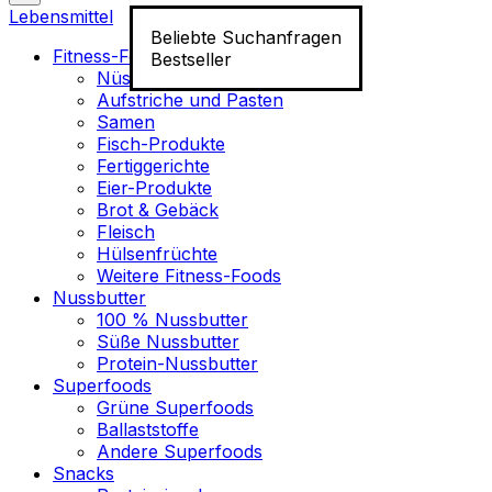
Lebensmittel
Beliebte Suchanfragen
Fitness-Food
Bestseller
Nüsse
Aufstriche und Pasten
Samen
Fisch-Produkte
Fertiggerichte
Eier-Produkte
Brot & Gebäck
Fleisch
Hülsenfrüchte
Weitere Fitness-Foods
Nussbutter
100 % Nussbutter
Süße Nussbutter
Protein-Nussbutter
Superfoods
Grüne Superfoods
Ballaststoffe
Andere Superfoods
Snacks