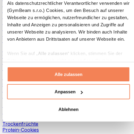
Als datenschutzrechtlicher Verantwortlicher verwenden wir
Fisch-Produkte
Fertiggerichte
(GymBeam s.r.o.) Cookies, um den Besuch auf unserer
Eier-Produkte
Webseite zu ermöglichen, nutzerfreundlicher zu gestalten,
Brot & Gebäck
Inhalte und Anzeigen zu personalisieren und Zugriffe auf
Fleisch
unserer Webseite zu analysieren. Wir binden auch Inhalte
Hülsenfrüchte
von Anbietern aus Drittstaaten auf unserer Webseite ein.
Weitere Fitness-Foods
Nussbutter
Wenn Sie auf „
Alle zulassen
“ klicken, stimmen Sie der
100 % Nussbutter
Setzung von technisch nicht notwendigen Cookies
Süße Nussbutter
(insbesondere zu Analyse- und Marketingzwecken) zu.
Protein-Nussbutter
Alle zulassen
Wenn Sie auf „
Ablehnen
“ klicken, werden nur
Superfoods
„notwendige“ Cookies gesetzt, welche für den Betrieb der
Grüne Superfoods
Webseite erforderlich sind. Sie können auch eine
Ballaststoffe
Anpassen
Andere Superfoods
individuelle Auswahl treffen, indem Sie unter „
Anpassen
“
einzelne Kategorien an- oder abwählen und „
Auswahl
Snacks
Ablehnen
erlauben
“ klicken.
Proteinriegel
Trockenfleisch
Trockenfrüchte
Weitere Informationen über die Verarbeitung Ihrer Daten
Protein-Cookies
finden Sie in den Unterpunkten „Details“ und „Über