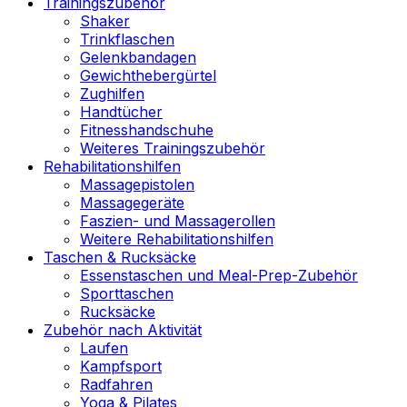
Trainingszubehör
Shaker
Trinkflaschen
Gelenkbandagen
Gewichthebergürtel
Zughilfen
Handtücher
Fitnesshandschuhe
Weiteres Trainingszubehör
Rehabilitationshilfen
Massagepistolen
Massagegeräte
Faszien- und Massagerollen
Weitere Rehabilitationshilfen
Taschen & Rucksäcke
Essenstaschen und Meal-Prep-Zubehör
Sporttaschen
Rucksäcke
Zubehör nach Aktivität
Laufen
Kampfsport
Radfahren
Yoga & Pilates