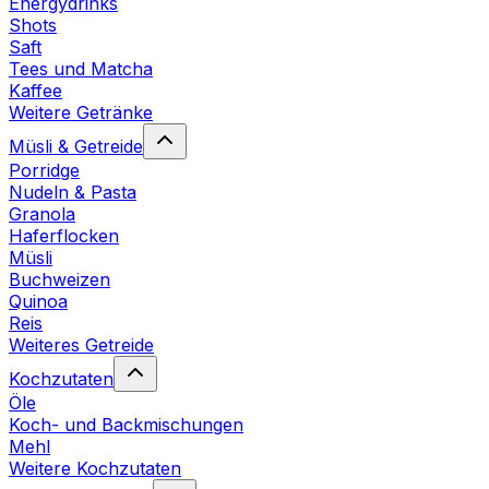
Energydrinks
Shots
Saft
Tees und Matcha
Kaffee
Weitere Getränke
Müsli & Getreide
Porridge
Nudeln & Pasta
Granola
Haferflocken
Müsli
Buchweizen
Quinoa
Reis
Weiteres Getreide
Kochzutaten
Öle
Koch- und Backmischungen
Mehl
Weitere Kochzutaten