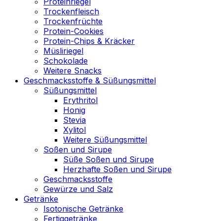
Proteinriegel
Trockenfleisch
Trockenfrüchte
Protein-Cookies
Protein-Chips & Kräcker
Müsliriegel
Schokolade
Weitere Snacks
Geschmacksstoffe & Süßungsmittel
Süßungsmittel
Erythritol
Honig
Stevia
Xylitol
Weitere Süßungsmittel
Soßen und Sirupe
Süße Soßen und Sirupe
Herzhafte Soßen und Sirupe
Geschmacksstoffe
Gewürze und Salz
Getränke
Isotonische Getränke
Fertiggetränke