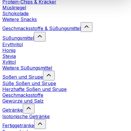
Protein-Chips & Kräcker
Cookies“ sowie in unserer
Datenschutzerklärung
.
Müsliriegel
Schokolade
Weitere Snacks
Sie können Ihre Einwilligung jederzeit in den
Cookie-
Einstellungen
auf unserer Webseite ändern oder
Geschmacksstoffe & Süßungsmittel
widerrufen.
Mehr Info
Süßungsmittel
Erythritol
Honig
Stevia
Xylitol
Weitere Süßungsmittel
Soßen und Sirupe
Süße Soßen und Sirupe
Herzhafte Soßen und Sirupe
Geschmacksstoffe
Gewürze und Salz
Getränke
Isotonische Getränke
Fertiggetränke