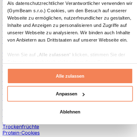
Als datenschutzrechtlicher Verantwortlicher verwenden wir
Fisch-Produkte
Fertiggerichte
(GymBeam s.r.o.) Cookies, um den Besuch auf unserer
Eier-Produkte
Webseite zu ermöglichen, nutzerfreundlicher zu gestalten,
Brot & Gebäck
Inhalte und Anzeigen zu personalisieren und Zugriffe auf
Fleisch
unserer Webseite zu analysieren. Wir binden auch Inhalte
Hülsenfrüchte
von Anbietern aus Drittstaaten auf unserer Webseite ein.
Weitere Fitness-Foods
Nussbutter
Wenn Sie auf „
Alle zulassen
“ klicken, stimmen Sie der
100 % Nussbutter
Setzung von technisch nicht notwendigen Cookies
Süße Nussbutter
(insbesondere zu Analyse- und Marketingzwecken) zu.
Protein-Nussbutter
Alle zulassen
Wenn Sie auf „
Ablehnen
“ klicken, werden nur
Superfoods
„notwendige“ Cookies gesetzt, welche für den Betrieb der
Grüne Superfoods
Webseite erforderlich sind. Sie können auch eine
Ballaststoffe
Anpassen
Andere Superfoods
individuelle Auswahl treffen, indem Sie unter „
Anpassen
“
einzelne Kategorien an- oder abwählen und „
Auswahl
Snacks
Ablehnen
erlauben
“ klicken.
Proteinriegel
Trockenfleisch
Trockenfrüchte
Weitere Informationen über die Verarbeitung Ihrer Daten
Protein-Cookies
finden Sie in den Unterpunkten „Details“ und „Über