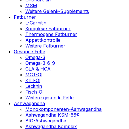
MSM
Weitere Gelenk-Supplements
Fatburner
L-Carnitin
Komplexe Fatburner
Thermogene Fatburner
Appetitkontrolle
Weitere Fatburner
Gesunde Fette
Omega-3
Omega-3-6-9
CLA & HCA
MCT-Öl
Krill-Öl
Lecithin
Fisch-Öl
Weitere gesunde Fette
Ashwagandha
Monokomponenten-Ashwagandha
Ashwagandha KSM-66®
BIO-Ashwagandha
Ashwagandha Komplex