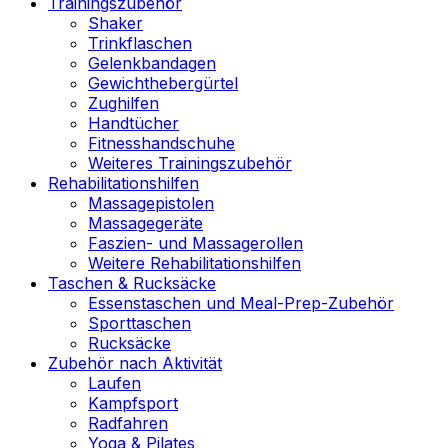
Trainingszubehör
Shaker
Trinkflaschen
Gelenkbandagen
Gewichthebergürtel
Zughilfen
Handtücher
Fitnesshandschuhe
Weiteres Trainingszubehör
Rehabilitationshilfen
Massagepistolen
Massagegeräte
Faszien- und Massagerollen
Weitere Rehabilitationshilfen
Taschen & Rucksäcke
Essenstaschen und Meal-Prep-Zubehör
Sporttaschen
Rucksäcke
Zubehör nach Aktivität
Laufen
Kampfsport
Radfahren
Yoga & Pilates