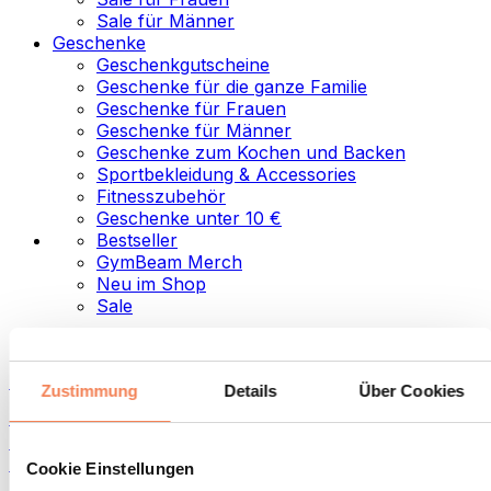
Sale für Männer
Geschenke
Geschenkgutscheine
Geschenke für die ganze Familie
Geschenke für Frauen
Geschenke für Männer
Geschenke zum Kochen und Backen
Sportbekleidung & Accessories
Fitnesszubehör
Geschenke unter 10 €
Bestseller
GymBeam Merch
Neu im Shop
Sale
Kategorien
Lebensmittel
Zustimmung
Details
Über Cookies
Fitness-Food
Nüsse
Aufstriche und Pasten
Cookie Einstellungen
Samen