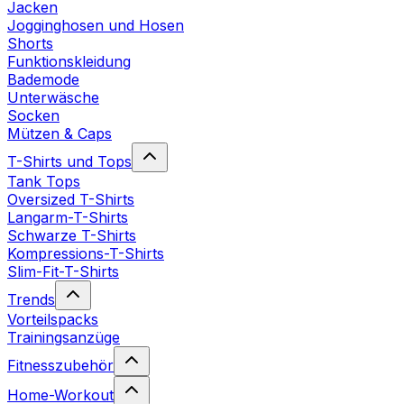
Jacken
Jogginghosen und Hosen
Shorts
Funktionskleidung
Bademode
Unterwäsche
Socken
Mützen & Caps
T-Shirts und Tops
Tank Tops
Oversized T-Shirts
Langarm-T-Shirts
Schwarze T-Shirts
Kompressions-T-Shirts
Slim-Fit-T-Shirts
Trends
Vorteilspacks
Trainingsanzüge
Fitnesszubehör
Home-Workout