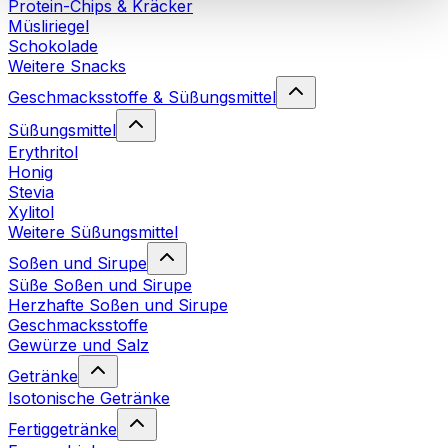
Protein-Chips & Kräcker
Cookies“ sowie in unserer
Datenschutzerklärung
.
Müsliriegel
Schokolade
Weitere Snacks
Sie können Ihre Einwilligung jederzeit in den
Cookie-
Einstellungen
auf unserer Webseite ändern oder
Geschmacksstoffe & Süßungsmittel
widerrufen.
Mehr Info
Süßungsmittel
Erythritol
Honig
Stevia
Xylitol
Weitere Süßungsmittel
Soßen und Sirupe
Süße Soßen und Sirupe
Herzhafte Soßen und Sirupe
Geschmacksstoffe
Gewürze und Salz
Getränke
Isotonische Getränke
Fertiggetränke