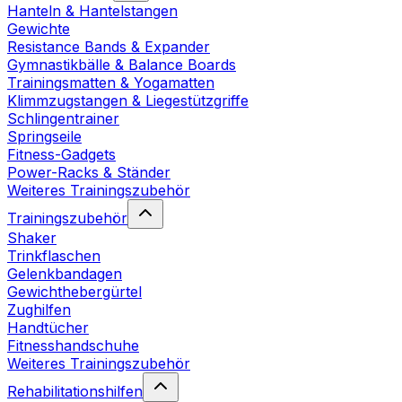
Hanteln & Hantelstangen
Gewichte
Resistance Bands & Expander
Gymnastikbälle & Balance Boards
Trainingsmatten & Yogamatten
Klimmzugstangen & Liegestützgriffe
Schlingentrainer
Springseile
Fitness-Gadgets
Power-Racks & Ständer
Weiteres Trainingszubehör
Trainingszubehör
Shaker
Trinkflaschen
Gelenkbandagen
Gewichthebergürtel
Zughilfen
Handtücher
Fitnesshandschuhe
Weiteres Trainingszubehör
Rehabilitationshilfen