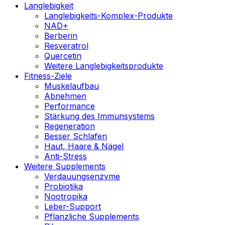
Langlebigkeit
Langlebigkeits-Komplex-Produkte
NAD+
Berberin
Resveratrol
Quercetin
Weitere Langlebigkeitsprodukte
Fitness-Ziele
Muskelaufbau
Abnehmen
Performance
Stärkung des Immunsystems
Regeneration
Besser Schlafen
Haut, Haare & Nägel
Anti-Stress
Weitere Supplements
Verdauungsenzyme
Probiotika
Nootropika
Leber-Support
Pflanzliche Supplements