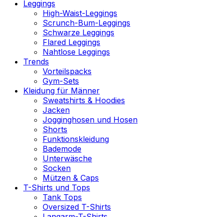
Leggings
High-Waist-Leggings
Scrunch-Bum-Leggings
Schwarze Leggings
Flared Leggings
Nahtlose Leggings
Trends
Vorteilspacks
Gym-Sets
Kleidung für Männer
Sweatshirts & Hoodies
Jacken
Jogginghosen und Hosen
Shorts
Funktionskleidung
Bademode
Unterwäsche
Socken
Mützen & Caps
T-Shirts und Tops
Tank Tops
Oversized T-Shirts
Langarm-T-Shirts