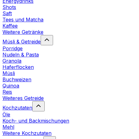
Energydrinks
Shots
Saft
Tees und Matcha
Kaffee
Weitere Getränke
Müsli & Getreide
Porridge
Nudeln & Pasta
Granola
Haferflocken
Müsli
Buchweizen
Quinoa
Reis
Weiteres Getreide
Kochzutaten
Öle
Koch- und Backmischungen
Mehl
Weitere Kochzutaten