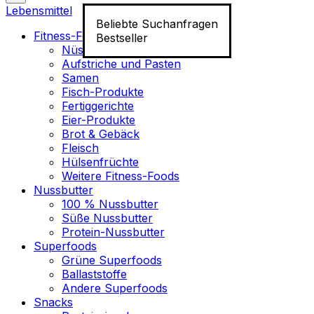
Lebensmittel
Beliebte Suchanfragen
Fitness-Food
Bestseller
Nüsse
Aufstriche und Pasten
Samen
Fisch-Produkte
Fertiggerichte
Eier-Produkte
Brot & Gebäck
Fleisch
Hülsenfrüchte
Weitere Fitness-Foods
Nussbutter
100 % Nussbutter
Süße Nussbutter
Protein-Nussbutter
Superfoods
Grüne Superfoods
Ballaststoffe
Andere Superfoods
Snacks