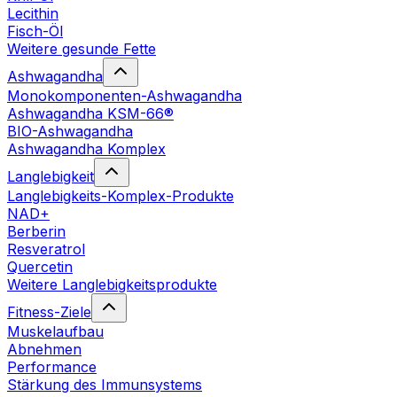
Lecithin
Fisch-Öl
Weitere gesunde Fette
Ashwagandha
Monokomponenten-Ashwagandha
Ashwagandha KSM-66®
BIO-Ashwagandha
Ashwagandha Komplex
Langlebigkeit
Langlebigkeits-Komplex-Produkte
NAD+
Berberin
Resveratrol
Quercetin
Weitere Langlebigkeitsprodukte
Fitness-Ziele
Muskelaufbau
Abnehmen
Performance
Stärkung des Immunsystems