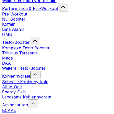
Weitere Formen von Kreatin
Performance & Pre-Workout
Pre-Workout
NO-Booster
Koffein
Beta Alanin
HMB
Testo-Booster
Komplexe Testo Booster
Tribulus Terrestris
Maca
DAA
Weitere Testo-Booster
Kohlenhydrate
Schnelle Kohlenhydrate
All-in-One
Energy-Gels
Langsame Kohlenhydrate
Aminosäuren
BCAAs