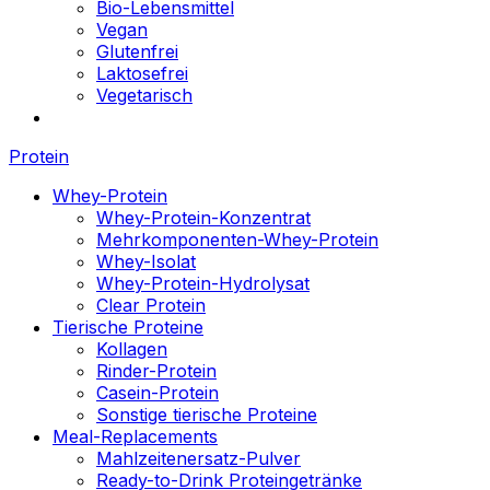
Bio-Lebensmittel
Vegan
Glutenfrei
Laktosefrei
Vegetarisch
Protein
Whey-Protein
Whey-Protein-Konzentrat
Mehrkomponenten-Whey-Protein
Whey-Isolat
Whey-Protein-Hydrolysat
Clear Protein
Tierische Proteine
Kollagen
Rinder-Protein
Casein-Protein
Sonstige tierische Proteine
Meal-Replacements
Mahlzeitenersatz-Pulver
Ready-to-Drink Proteingetränke