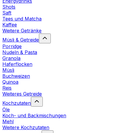
Energydrinks
Shots
Saft
Tees und Matcha
Kaffee
Weitere Getränke
Müsli & Getreide
Porridge
Nudeln & Pasta
Granola
Haferflocken
Müsli
Buchweizen
Quinoa
Reis
Weiteres Getreide
Kochzutaten
Öle
Koch- und Backmischungen
Mehl
Weitere Kochzutaten