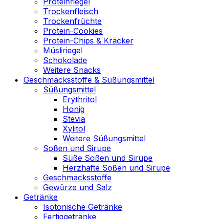
Proteinriegel
Trockenfleisch
Trockenfrüchte
Protein-Cookies
Protein-Chips & Kräcker
Müsliriegel
Schokolade
Weitere Snacks
Geschmacksstoffe & Süßungsmittel
Süßungsmittel
Erythritol
Honig
Stevia
Xylitol
Weitere Süßungsmittel
Soßen und Sirupe
Süße Soßen und Sirupe
Herzhafte Soßen und Sirupe
Geschmacksstoffe
Gewürze und Salz
Getränke
Isotonische Getränke
Fertiggetränke