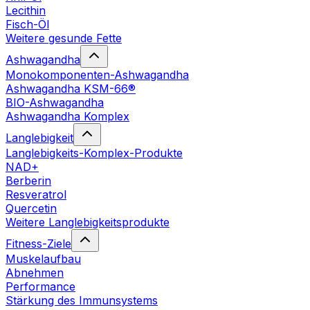
Lecithin
Fisch-Öl
Weitere gesunde Fette
Ashwagandha
Monokomponenten-Ashwagandha
Ashwagandha KSM-66®
BIO-Ashwagandha
Ashwagandha Komplex
Langlebigkeit
Langlebigkeits-Komplex-Produkte
NAD+
Berberin
Resveratrol
Quercetin
Weitere Langlebigkeitsprodukte
Fitness-Ziele
Muskelaufbau
Abnehmen
Performance
Stärkung des Immunsystems