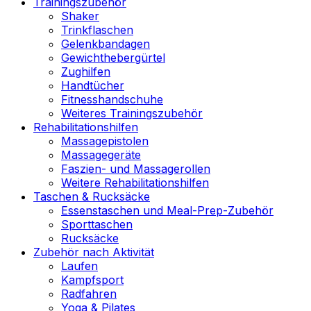
Trainingszubehör
Shaker
Trinkflaschen
Gelenkbandagen
Gewichthebergürtel
Zughilfen
Handtücher
Fitnesshandschuhe
Weiteres Trainingszubehör
Rehabilitationshilfen
Massagepistolen
Massagegeräte
Faszien- und Massagerollen
Weitere Rehabilitationshilfen
Taschen & Rucksäcke
Essenstaschen und Meal-Prep-Zubehör
Sporttaschen
Rucksäcke
Zubehör nach Aktivität
Laufen
Kampfsport
Radfahren
Yoga & Pilates