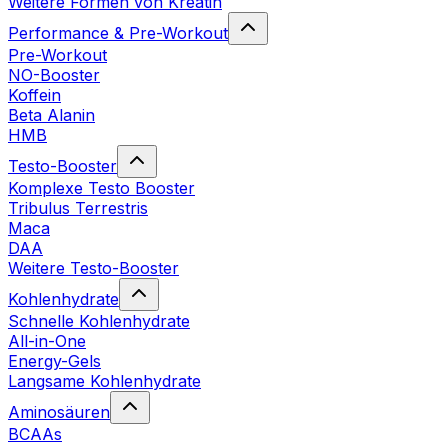
Weitere Formen von Kreatin
Performance & Pre-Workout
Pre-Workout
NO-Booster
Koffein
Beta Alanin
HMB
Testo-Booster
Komplexe Testo Booster
Tribulus Terrestris
Maca
DAA
Weitere Testo-Booster
Kohlenhydrate
Schnelle Kohlenhydrate
All-in-One
Energy-Gels
Langsame Kohlenhydrate
Aminosäuren
BCAAs