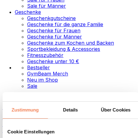
Sale für Männer
Geschenke
Geschenkgutscheine
Geschenke für die ganze Familie
Geschenke für Frauen
Geschenke für Männer
Geschenke zum Kochen und Backen
Sportbekleidung & Accessories
Fitnesszubehör
Geschenke unter 10 €
Bestseller
GymBeam Merch
Neu im Shop
Sale
Kategorien
Lebensmittel
Zustimmung
Details
Über Cookies
Fitness-Food
Nüsse
Aufstriche und Pasten
Cookie Einstellungen
Samen