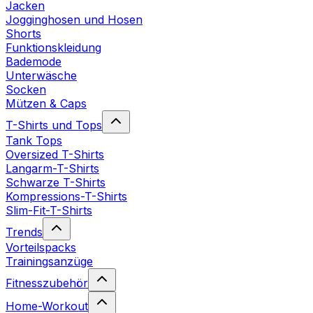
Jacken
Jogginghosen und Hosen
Shorts
Funktionskleidung
Bademode
Unterwäsche
Socken
Mützen & Caps
T-Shirts und Tops
Tank Tops
Oversized T-Shirts
Langarm-T-Shirts
Schwarze T-Shirts
Kompressions-T-Shirts
Slim-Fit-T-Shirts
Trends
Vorteilspacks
Trainingsanzüge
Fitnesszubehör
Home-Workout