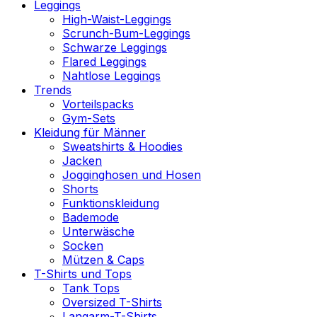
Leggings
High-Waist-Leggings
Scrunch-Bum-Leggings
Schwarze Leggings
Flared Leggings
Nahtlose Leggings
Trends
Vorteilspacks
Gym-Sets
Kleidung für Männer
Sweatshirts & Hoodies
Jacken
Jogginghosen und Hosen
Shorts
Funktionskleidung
Bademode
Unterwäsche
Socken
Mützen & Caps
T-Shirts und Tops
Tank Tops
Oversized T-Shirts
Langarm-T-Shirts