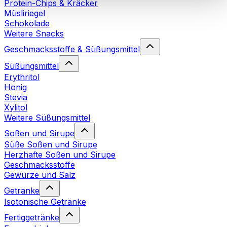
Protein-Chips & Kräcker
Cookies“ sowie in unserer
Datenschutzerklärung
.
Müsliriegel
Schokolade
Weitere Snacks
Sie können Ihre Einwilligung jederzeit in den
Cookie-
Einstellungen
auf unserer Webseite ändern oder
Geschmacksstoffe & Süßungsmittel
widerrufen.
Mehr Info
Süßungsmittel
Erythritol
Honig
Stevia
Xylitol
Weitere Süßungsmittel
Soßen und Sirupe
Süße Soßen und Sirupe
Herzhafte Soßen und Sirupe
Geschmacksstoffe
Gewürze und Salz
Getränke
Isotonische Getränke
Fertiggetränke