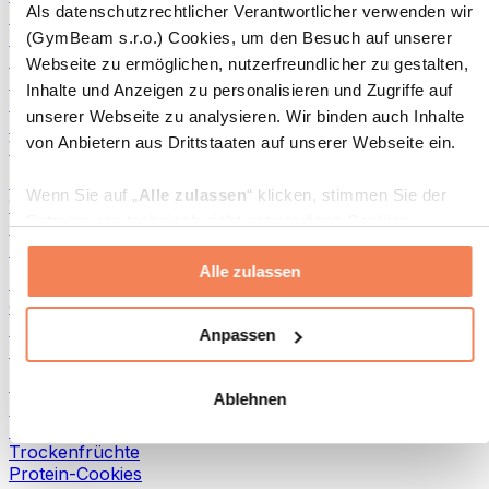
Als datenschutzrechtlicher Verantwortlicher verwenden wir
Fisch-Produkte
Fertiggerichte
(GymBeam s.r.o.) Cookies, um den Besuch auf unserer
Eier-Produkte
Webseite zu ermöglichen, nutzerfreundlicher zu gestalten,
Brot & Gebäck
Inhalte und Anzeigen zu personalisieren und Zugriffe auf
Fleisch
unserer Webseite zu analysieren. Wir binden auch Inhalte
Hülsenfrüchte
von Anbietern aus Drittstaaten auf unserer Webseite ein.
Weitere Fitness-Foods
Nussbutter
Wenn Sie auf „
Alle zulassen
“ klicken, stimmen Sie der
100 % Nussbutter
Setzung von technisch nicht notwendigen Cookies
Süße Nussbutter
(insbesondere zu Analyse- und Marketingzwecken) zu.
Protein-Nussbutter
Alle zulassen
Wenn Sie auf „
Ablehnen
“ klicken, werden nur
Superfoods
„notwendige“ Cookies gesetzt, welche für den Betrieb der
Grüne Superfoods
Webseite erforderlich sind. Sie können auch eine
Ballaststoffe
Anpassen
Andere Superfoods
individuelle Auswahl treffen, indem Sie unter „
Anpassen
“
einzelne Kategorien an- oder abwählen und „
Auswahl
Snacks
Ablehnen
erlauben
“ klicken.
Proteinriegel
Trockenfleisch
Trockenfrüchte
Weitere Informationen über die Verarbeitung Ihrer Daten
Protein-Cookies
finden Sie in den Unterpunkten „Details“ und „Über