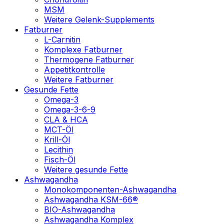
MSM
Weitere Gelenk-Supplements
Fatburner
L-Carnitin
Komplexe Fatburner
Thermogene Fatburner
Appetitkontrolle
Weitere Fatburner
Gesunde Fette
Omega-3
Omega-3-6-9
CLA & HCA
MCT-Öl
Krill-Öl
Lecithin
Fisch-Öl
Weitere gesunde Fette
Ashwagandha
Monokomponenten-Ashwagandha
Ashwagandha KSM-66®
BIO-Ashwagandha
Ashwagandha Komplex