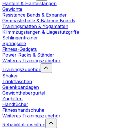
Hanteln & Hantelstangen
Gewichte
Resistance Bands & Expander
Gymnastikbälle & Balance Boards
Trainingsmatten & Yogamatten
Klimmzugstangen & Liegestützgriffe
Schlingentrainer
Springseile
Fitness-Gadgets
Power-Racks & Ständer
Weiteres Trainingszubehör
Trainingszubehör
Shaker
Trinkflaschen
Gelenkbandagen
Gewichthebergürtel
Zughilfen
Handtücher
Fitnesshandschuhe
Weiteres Trainingszubehör
Rehabilitationshilfen