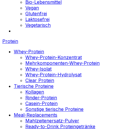
Bio-Lebensmittel
Vegan
Glutenfrei
Laktosefrei
Vegetarisch
Protein
Whey-Protein
Whey-Protein-Konzentrat
Mehrkomponenten-Whey-Protein
Whey-Isolat
Whey-Protein-Hydrolysat
Clear Protein
Tierische Proteine
Kollagen
Rinder-Protein
Casein-Protein
Sonstige tierische Proteine
Meal-Replacements
Mahlzeitenersatz-Pulver
Ready-to-Drink Proteingetränke