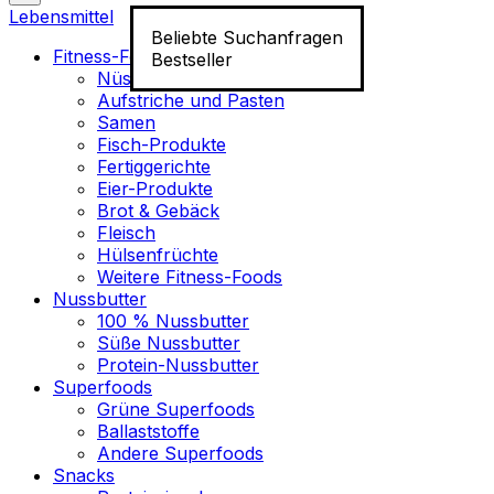
Lebensmittel
Beliebte Suchanfragen
Fitness-Food
Bestseller
Nüsse
Aufstriche und Pasten
Samen
Fisch-Produkte
Fertiggerichte
Eier-Produkte
Brot & Gebäck
Fleisch
Hülsenfrüchte
Weitere Fitness-Foods
Nussbutter
100 % Nussbutter
Süße Nussbutter
Protein-Nussbutter
Superfoods
Grüne Superfoods
Ballaststoffe
Andere Superfoods
Snacks