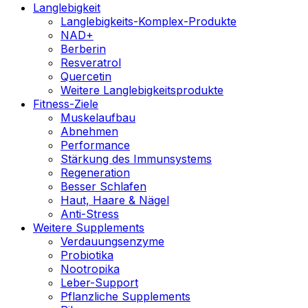
Langlebigkeit
Langlebigkeits-Komplex-Produkte
NAD+
Berberin
Resveratrol
Quercetin
Weitere Langlebigkeitsprodukte
Fitness-Ziele
Muskelaufbau
Abnehmen
Performance
Stärkung des Immunsystems
Regeneration
Besser Schlafen
Haut, Haare & Nägel
Anti-Stress
Weitere Supplements
Verdauungsenzyme
Probiotika
Nootropika
Leber-Support
Pflanzliche Supplements