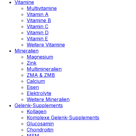
Vitamine
Multivitamine
Vitamin A
Vitamine B
Vitamin C
Vitamin D
Vitamin E
Weitere Vitamine
Mineralien
Magnesium
Zink
Multimineralien
ZMA & ZMB
Calcium
Eisen
Elektrolyte
Weitere Mineralien
Gelenk-Supplements
Kollagen
Komplexe Gelenk-Supplements
Glucosamin
Chondroitin
MSM