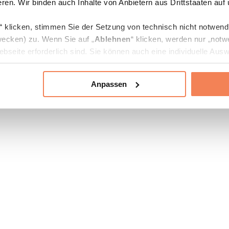
ren. Wir binden auch Inhalte von Anbietern aus Drittstaaten auf
“ klicken, stimmen Sie der Setzung von technisch nicht notwen
ecken) zu. Wenn Sie auf „
Ablehnen
“ klicken, werden nur „notw
bseite erforderlich sind. Sie können auch eine individuelle Ausw
rien an- oder abwählen und „
Auswahl erlauben
“ klicken.
Anpassen
ie Verarbeitung Ihrer Daten finden Sie in den Unterpunkten „Deta
zerklärung
.
jederzeit in den
Cookie-Einstellungen
auf unserer Webseite änd