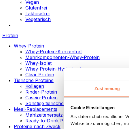
Vegan
Glutenfrei
Laktosefrei
Vegetarisch
Protein
Whey-Protein
Whey-Protein-Konzentrat
Mehrkomponenten-Whey-Protein
Whey-Isolat
Whey-Protein-Hydrolysat
Clear Protein
Tierische Proteine
Kollagen
Zustimmung
Rinder-Protein
Casein-Protein
Sonstige tierische Proteine
Cookie Einstellungen
Meal-Replacements
Mahlzeitenersatz-Pulver
Als datenschutzrechtlicher 
Ready-to-Drink Proteingetränke
Webseite zu ermöglichen, nut
Proteine nach Zweck