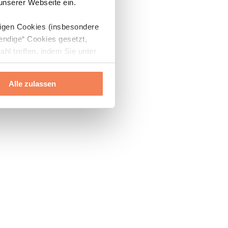
 unserer Webseite ein.
digen Cookies (insbesondere
endige“ Cookies gesetzt,
ahl treffen, indem Sie unter
Alle zulassen
ils“ und „Über Cookies“
ern oder widerrufen.
Mehr