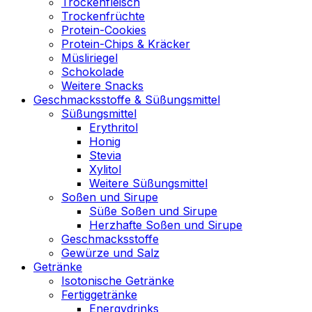
Trockenfleisch
Trockenfrüchte
Protein-Cookies
Protein-Chips & Kräcker
Müsliriegel
Schokolade
Weitere Snacks
Geschmacksstoffe & Süßungsmittel
Süßungsmittel
Erythritol
Honig
Stevia
Xylitol
Weitere Süßungsmittel
Soßen und Sirupe
Süße Soßen und Sirupe
Herzhafte Soßen und Sirupe
Geschmacksstoffe
Gewürze und Salz
Getränke
Isotonische Getränke
Fertiggetränke
Energydrinks