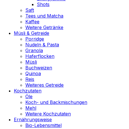
Shots
Saft
Tees und Matcha
Kaffee
Weitere Getränke
Müsli & Getreide
Porridge
Nudeln & Pasta
Granola
Haferflocken
Müsli
Buchweizen
Quinoa
Reis
Weiteres Getreide
Kochzutaten
Öle
Koch- und Backmischungen
Mehl
Weitere Kochzutaten
Ernährungsweise
Bio-Lebensmittel