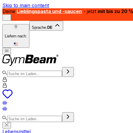
Skip to main content
Deine
Lieblingspasta und -saucen
- jetzt
mit bis zu 20 
Sprache:
DE
Liefern nach:
Lebensmittel