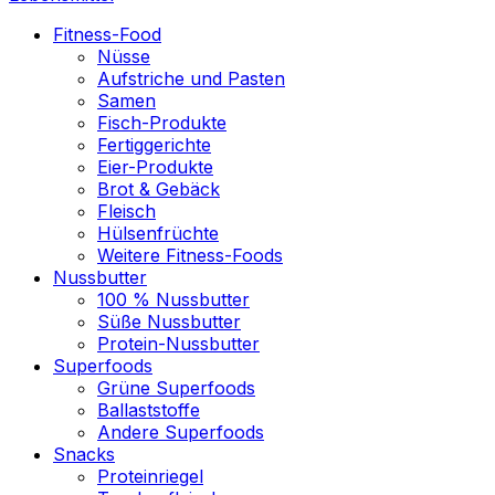
Fitness-Food
Nüsse
Aufstriche und Pasten
Samen
Fisch-Produkte
Fertiggerichte
Eier-Produkte
Brot & Gebäck
Fleisch
Hülsenfrüchte
Weitere Fitness-Foods
Nussbutter
100 % Nussbutter
Süße Nussbutter
Protein-Nussbutter
Superfoods
Grüne Superfoods
Ballaststoffe
Andere Superfoods
Snacks
Proteinriegel