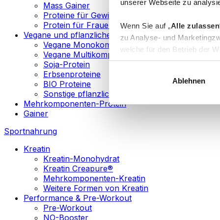
unserer Webseite zu analysie
Mass Gainer
Proteine für Gewichtsverlust
Protein für Frauen
Wenn Sie auf „
Alle zulassen
Vegane und pflanzliche Proteine
zu Analyse- und Marketingzw
Vegane Monokomponenten-Proteine
welche für den Betrieb der We
Vegane Multikomponenten-Proteine
„
Anpassen
“ einzelne Katego
Soja-Protein
Erbsenproteine
Ablehnen
BIO Proteine
Weitere Informationen über d
Sonstige pflanzliche Proteine
sowie in unserer
Datenschut
Mehrkomponenten-Protein
Gainer
Sie können Ihre Einwilligung 
Sportnahrung
Info
Kreatin
Kreatin-Monohydrat
Kreatin Creapure®
Mehrkomponenten-Kreatin
Weitere Formen von Kreatin
Performance & Pre-Workout
Pre-Workout
NO-Booster