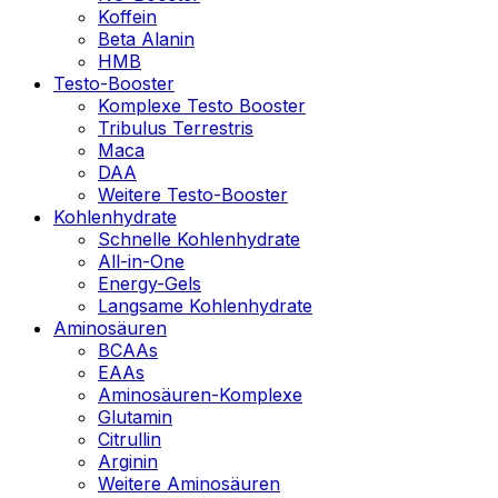
Koffein
Beta Alanin
HMB
Testo-Booster
Komplexe Testo Booster
Tribulus Terrestris
Maca
DAA
Weitere Testo-Booster
Kohlenhydrate
Schnelle Kohlenhydrate
All-in-One
Energy-Gels
Langsame Kohlenhydrate
Aminosäuren
BCAAs
EAAs
Aminosäuren-Komplexe
Glutamin
Citrullin
Arginin
Weitere Aminosäuren