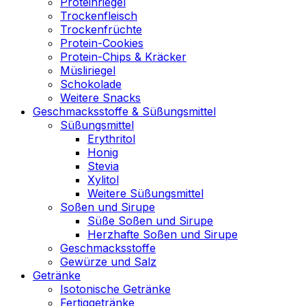
Proteinriegel
Trockenfleisch
Trockenfrüchte
Protein-Cookies
Protein-Chips & Kräcker
Müsliriegel
Schokolade
Weitere Snacks
Geschmacksstoffe & Süßungsmittel
Süßungsmittel
Erythritol
Honig
Stevia
Xylitol
Weitere Süßungsmittel
Soßen und Sirupe
Süße Soßen und Sirupe
Herzhafte Soßen und Sirupe
Geschmacksstoffe
Gewürze und Salz
Getränke
Isotonische Getränke
Fertiggetränke