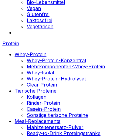
Bio-Lebensmittel
Vegan
Glutenfrei
Laktosefrei
Vegetarisch
Protein
Whey-Protein
Whey-Protein-Konzentrat
Mehrkomponenten-Whey-Protein
Whey-Isolat
Whey-Protein-Hydrolysat
Clear Protein
Tierische Proteine
Kollagen
Rinder-Protein
Casein-Protein
Sonstige tierische Proteine
Meal-Replacements
Mahlzeitenersatz-Pulver
Ready-to-Drink Proteingetränke