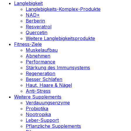
Langlebigkeit
Langlebigkeits-Komplex-Produkte
NAD+
Berberin
Resveratrol
Quercetin
Weitere Langlebigkeitsprodukte
Fitness-Ziele
Muskelaufbau
Abnehmen
Performance
Stärkung des Immunsystems
Regeneration
Besser Schlafen
Haut, Haare & Nägel
Anti-Stress
Weitere Supplements
Verdauungsenzyme
Probiotika
Nootropika
Leber-Support
Pflanzliche Supplements