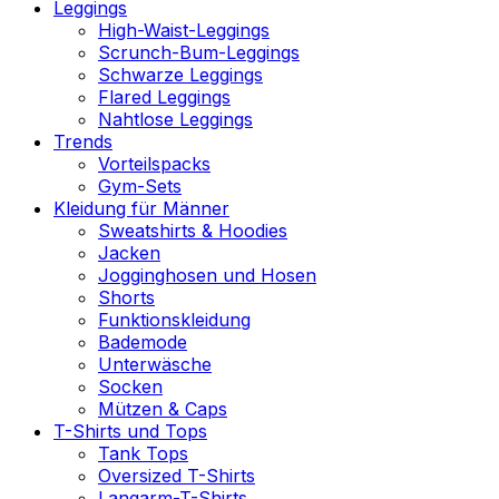
Leggings
High-Waist-Leggings
Scrunch-Bum-Leggings
Schwarze Leggings
Flared Leggings
Nahtlose Leggings
Trends
Vorteilspacks
Gym-Sets
Kleidung für Männer
Sweatshirts & Hoodies
Jacken
Jogginghosen und Hosen
Shorts
Funktionskleidung
Bademode
Unterwäsche
Socken
Mützen & Caps
T-Shirts und Tops
Tank Tops
Oversized T-Shirts
Langarm-T-Shirts