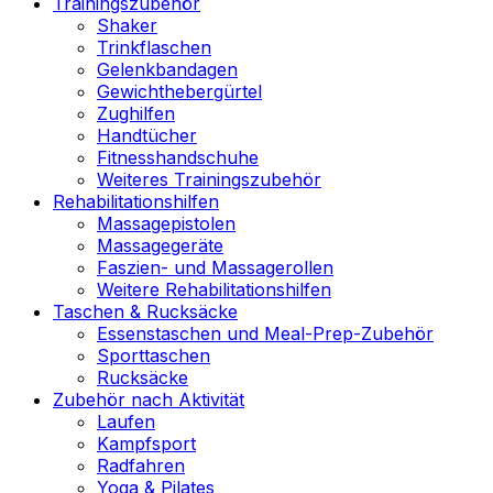
Trainingszubehör
Shaker
Trinkflaschen
Gelenkbandagen
Gewichthebergürtel
Zughilfen
Handtücher
Fitnesshandschuhe
Weiteres Trainingszubehör
Rehabilitationshilfen
Massagepistolen
Massagegeräte
Faszien- und Massagerollen
Weitere Rehabilitationshilfen
Taschen & Rucksäcke
Essenstaschen und Meal-Prep-Zubehör
Sporttaschen
Rucksäcke
Zubehör nach Aktivität
Laufen
Kampfsport
Radfahren
Yoga & Pilates