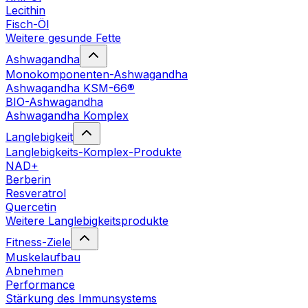
Lecithin
Fisch-Öl
Weitere gesunde Fette
Ashwagandha
Monokomponenten-Ashwagandha
Ashwagandha KSM-66®
BIO-Ashwagandha
Ashwagandha Komplex
Langlebigkeit
Langlebigkeits-Komplex-Produkte
NAD+
Berberin
Resveratrol
Quercetin
Weitere Langlebigkeitsprodukte
Fitness-Ziele
Muskelaufbau
Abnehmen
Performance
Stärkung des Immunsystems