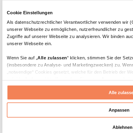
Massagepistolen
Massagegeräte
Cookie Einstellungen
Faszien- und Massagerollen
Weitere Rehabilitationshilfen
Als datenschutzrechtlicher Verantwortlicher verwenden wir
unserer Webseite zu ermöglichen, nutzerfreundlicher zu gest
Taschen & Rucksäcke
Essenstaschen und Meal-Prep-Zubehör
Zugriffe auf unserer Webseite zu analysieren. Wir binden auc
Sporttaschen
unserer Webseite ein.
Rucksäcke
Zubehör nach Aktivität
Wenn Sie auf „
Alle zulassen
“ klicken, stimmen Sie der Set
Laufen
(insbesondere zu Analyse- und Marketingzwecken) zu. Wenn 
Kampfsport
„notwendige“ Cookies gesetzt, welche für den Betrieb der We
Radfahren
individuelle Auswahl treffen, indem Sie unter „
Anpassen
“ ei
Yoga & Pilates
erlauben
“ klicken.
Kältetherapie
Alle zulass
Schwimmen
Wandern
Weitere Informationen über die Verarbeitung Ihrer Daten find
Cookies“ sowie in unserer
Datenschutzerklärung
.
Biohacking
Anpassen
Rotlichttherapie
Wasserfilter und Kannen
Sie können Ihre Einwilligung jederzeit in den
Cookie-Einstel
Ablehnen
widerrufen.
Mehr Info
Nachhaltiger Haushalt