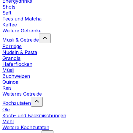
Energydrinks
Shots
Saft
Tees und Matcha
Kaffee
Weitere Getränke
Müsli & Getreide
Porridge
Nudeln & Pasta
Granola
Haferflocken
Müsli
Buchweizen
Quinoa
Reis
Weiteres Getreide
Kochzutaten
Öle
Koch- und Backmischungen
Mehl
Weitere Kochzutaten