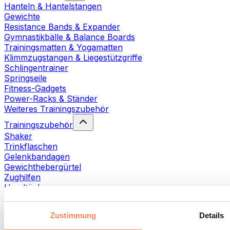
Hanteln & Hantelstangen
Gewichte
Resistance Bands & Expander
Gymnastikbälle & Balance Boards
Trainingsmatten & Yogamatten
Klimmzugstangen & Liegestützgriffe
Schlingentrainer
Springseile
Fitness-Gadgets
Power-Racks & Ständer
Weiteres Trainingszubehör
Trainingszubehör
Shaker
Trinkflaschen
Gelenkbandagen
Gewichthebergürtel
Zughilfen
Handtücher
Fitnesshandschuhe
Weiteres Trainingszubehör
Zustimmung
Details
Rehabilitationshilfen