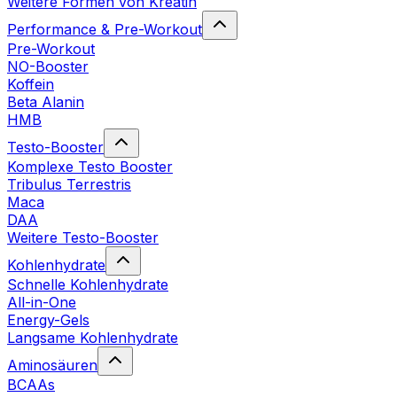
Weitere Formen von Kreatin
Performance & Pre-Workout
Pre-Workout
NO-Booster
Koffein
Beta Alanin
HMB
Testo-Booster
Komplexe Testo Booster
Tribulus Terrestris
Maca
DAA
Weitere Testo-Booster
Kohlenhydrate
Schnelle Kohlenhydrate
All-in-One
Energy-Gels
Langsame Kohlenhydrate
Aminosäuren
BCAAs