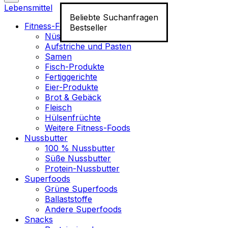
Lebensmittel
Beliebte Suchanfragen
Fitness-Food
Bestseller
Nüsse
Aufstriche und Pasten
Samen
Fisch-Produkte
Fertiggerichte
Eier-Produkte
Brot & Gebäck
Fleisch
Hülsenfrüchte
Weitere Fitness-Foods
Nussbutter
100 % Nussbutter
Süße Nussbutter
Protein-Nussbutter
Superfoods
Grüne Superfoods
Ballaststoffe
Andere Superfoods
Snacks