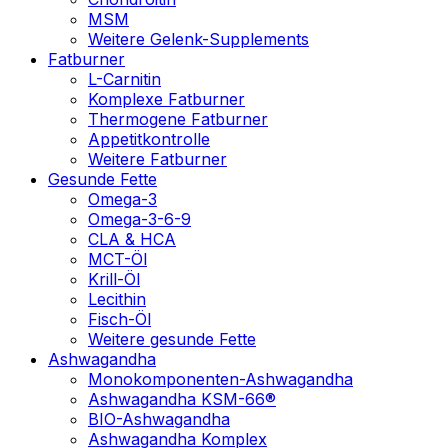
MSM
Weitere Gelenk-Supplements
Fatburner
L-Carnitin
Komplexe Fatburner
Thermogene Fatburner
Appetitkontrolle
Weitere Fatburner
Gesunde Fette
Omega-3
Omega-3-6-9
CLA & HCA
MCT-Öl
Krill-Öl
Lecithin
Fisch-Öl
Weitere gesunde Fette
Ashwagandha
Monokomponenten-Ashwagandha
Ashwagandha KSM-66®
BIO-Ashwagandha
Ashwagandha Komplex