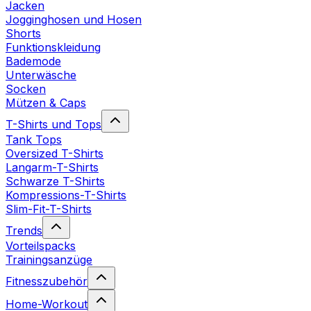
Jacken
Jogginghosen und Hosen
Shorts
Funktionskleidung
Bademode
Unterwäsche
Socken
Mützen & Caps
T-Shirts und Tops
Tank Tops
Oversized T-Shirts
Langarm-T-Shirts
Schwarze T-Shirts
Kompressions-T-Shirts
Slim-Fit-T-Shirts
Trends
Vorteilspacks
Trainingsanzüge
Fitnesszubehör
Home-Workout