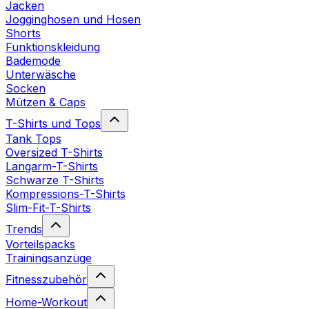
Jacken
Jogginghosen und Hosen
Shorts
Funktionskleidung
Bademode
Unterwäsche
Socken
Mützen & Caps
T-Shirts und Tops
Tank Tops
Oversized T-Shirts
Langarm-T-Shirts
Schwarze T-Shirts
Kompressions-T-Shirts
Slim-Fit-T-Shirts
Trends
Vorteilspacks
Trainingsanzüge
Fitnesszubehör
Home-Workout