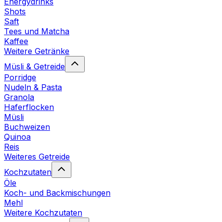
Energydrinks
Shots
Saft
Tees und Matcha
Kaffee
Weitere Getränke
Müsli & Getreide
Porridge
Nudeln & Pasta
Granola
Haferflocken
Müsli
Buchweizen
Quinoa
Reis
Weiteres Getreide
Kochzutaten
Öle
Koch- und Backmischungen
Mehl
Weitere Kochzutaten