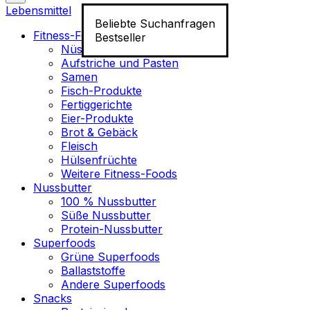
Lebensmittel
Beliebte Suchanfragen
Fitness-Food
Bestseller
Nüsse
Aufstriche und Pasten
Samen
Fisch-Produkte
Fertiggerichte
Eier-Produkte
Brot & Gebäck
Fleisch
Hülsenfrüchte
Weitere Fitness-Foods
Nussbutter
100 % Nussbutter
Süße Nussbutter
Protein-Nussbutter
Superfoods
Grüne Superfoods
Ballaststoffe
Andere Superfoods
Snacks