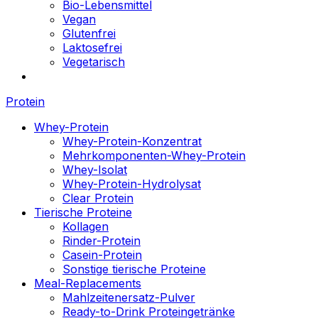
Bio-Lebensmittel
Vegan
Glutenfrei
Laktosefrei
Vegetarisch
Protein
Whey-Protein
Whey-Protein-Konzentrat
Mehrkomponenten-Whey-Protein
Whey-Isolat
Whey-Protein-Hydrolysat
Clear Protein
Tierische Proteine
Kollagen
Rinder-Protein
Casein-Protein
Sonstige tierische Proteine
Meal-Replacements
Mahlzeitenersatz-Pulver
Ready-to-Drink Proteingetränke