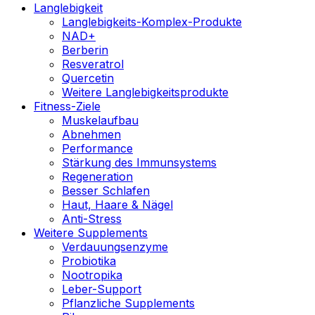
Langlebigkeit
Langlebigkeits-Komplex-Produkte
NAD+
Berberin
Resveratrol
Quercetin
Weitere Langlebigkeitsprodukte
Fitness-Ziele
Muskelaufbau
Abnehmen
Performance
Stärkung des Immunsystems
Regeneration
Besser Schlafen
Haut, Haare & Nägel
Anti-Stress
Weitere Supplements
Verdauungsenzyme
Probiotika
Nootropika
Leber-Support
Pflanzliche Supplements