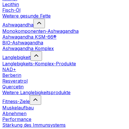
Lecithin
Fisch-Öl
Weitere gesunde Fette
Ashwagandha
Monokomponenten-Ashwagandha
Ashwagandha KSM-66®
BIO-Ashwagandha
Ashwagandha Komplex
Langlebigkeit
Langlebigkeits-Komplex-Produkte
NAD+
Berberin
Resveratrol
Quercetin
Weitere Langlebigkeitsprodukte
Fitness-Ziele
Muskelaufbau
Abnehmen
Performance
Stärkung des Immunsystems