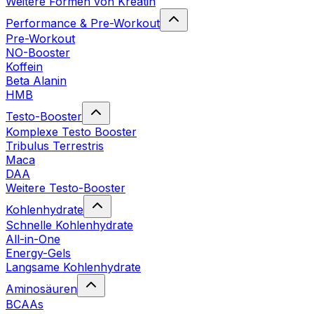
Weitere Formen von Kreatin
Performance & Pre-Workout
Pre-Workout
NO-Booster
Koffein
Beta Alanin
HMB
Testo-Booster
Komplexe Testo Booster
Tribulus Terrestris
Maca
DAA
Weitere Testo-Booster
Kohlenhydrate
Schnelle Kohlenhydrate
All-in-One
Energy-Gels
Langsame Kohlenhydrate
Aminosäuren
BCAAs