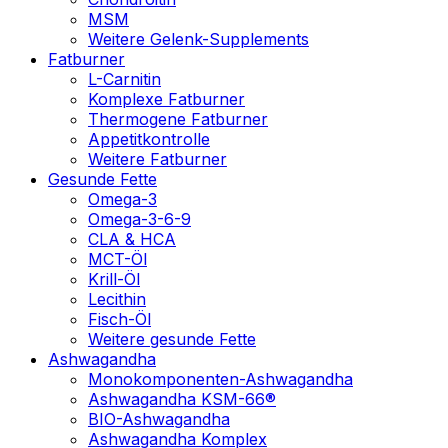
MSM
Weitere Gelenk-Supplements
Fatburner
L-Carnitin
Komplexe Fatburner
Thermogene Fatburner
Appetitkontrolle
Weitere Fatburner
Gesunde Fette
Omega-3
Omega-3-6-9
CLA & HCA
MCT-Öl
Krill-Öl
Lecithin
Fisch-Öl
Weitere gesunde Fette
Ashwagandha
Monokomponenten-Ashwagandha
Ashwagandha KSM-66®
BIO-Ashwagandha
Ashwagandha Komplex