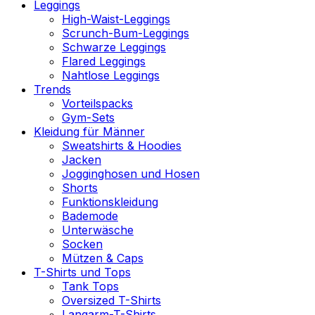
Leggings
High-Waist-Leggings
Scrunch-Bum-Leggings
Schwarze Leggings
Flared Leggings
Nahtlose Leggings
Trends
Vorteilspacks
Gym-Sets
Kleidung für Männer
Sweatshirts & Hoodies
Jacken
Jogginghosen und Hosen
Shorts
Funktionskleidung
Bademode
Unterwäsche
Socken
Mützen & Caps
T-Shirts und Tops
Tank Tops
Oversized T-Shirts
Langarm-T-Shirts