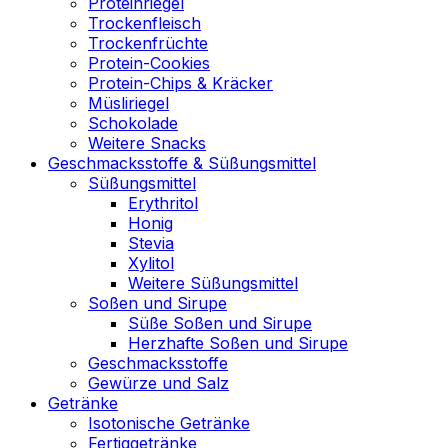
Proteinriegel
Trockenfleisch
Trockenfrüchte
Protein-Cookies
Protein-Chips & Kräcker
Müsliriegel
Schokolade
Weitere Snacks
Geschmacksstoffe & Süßungsmittel
Süßungsmittel
Erythritol
Honig
Stevia
Xylitol
Weitere Süßungsmittel
Soßen und Sirupe
Süße Soßen und Sirupe
Herzhafte Soßen und Sirupe
Geschmacksstoffe
Gewürze und Salz
Getränke
Isotonische Getränke
Fertiggetränke