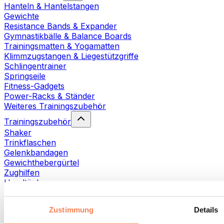
Hanteln & Hantelstangen
Gewichte
Resistance Bands & Expander
Gymnastikbälle & Balance Boards
Trainingsmatten & Yogamatten
Klimmzugstangen & Liegestützgriffe
Schlingentrainer
Springseile
Fitness-Gadgets
Power-Racks & Ständer
Weiteres Trainingszubehör
Trainingszubehör
Shaker
Trinkflaschen
Gelenkbandagen
Gewichthebergürtel
Zughilfen
Handtücher
Fitnesshandschuhe
Weiteres Trainingszubehör
Zustimmung
Details
Rehabilitationshilfen