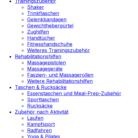
Trainingszubehör
Shaker
Trinkflaschen
Gelenkbandagen
Gewichthebergürtel
Zughilfen
Handtücher
Fitnesshandschuhe
Weiteres Trainingszubehör
Rehabilitationshilfen
Massagepistolen
Massagegeräte
Faszien- und Massagerollen
Weitere Rehabilitationshilfen
Taschen & Rucksäcke
Essenstaschen und Meal-Prep-Zubehör
Sporttaschen
Rucksäcke
Zubehör nach Aktivität
Laufen
Kampfsport
Radfahren
Yoga & Pilates