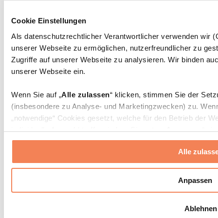
Massagepistolen
Massagegeräte
Cookie Einstellungen
Faszien- und Massagerollen
Weitere Rehabilitationshilfen
Als datenschutzrechtlicher Verantwortlicher verwenden wir
unserer Webseite zu ermöglichen, nutzerfreundlicher zu gest
Taschen & Rucksäcke
Essenstaschen und Meal-Prep-Zubehör
Zugriffe auf unserer Webseite zu analysieren. Wir binden auc
Sporttaschen
unserer Webseite ein.
Rucksäcke
Zubehör nach Aktivität
Wenn Sie auf „
Alle zulassen
“ klicken, stimmen Sie der Set
Laufen
(insbesondere zu Analyse- und Marketingzwecken) zu. Wenn 
Kampfsport
„notwendige“ Cookies gesetzt, welche für den Betrieb der We
Radfahren
individuelle Auswahl treffen, indem Sie unter „
Anpassen
“ ei
Yoga & Pilates
erlauben
“ klicken.
Kältetherapie
Alle zulass
Schwimmen
Wandern
Weitere Informationen über die Verarbeitung Ihrer Daten find
Cookies“ sowie in unserer
Datenschutzerklärung
.
Biohacking
Anpassen
Rotlichttherapie
Wasserfilter und Kannen
Sie können Ihre Einwilligung jederzeit in den
Cookie-Einstel
Ablehnen
widerrufen.
Mehr Info
Nachhaltiger Haushalt