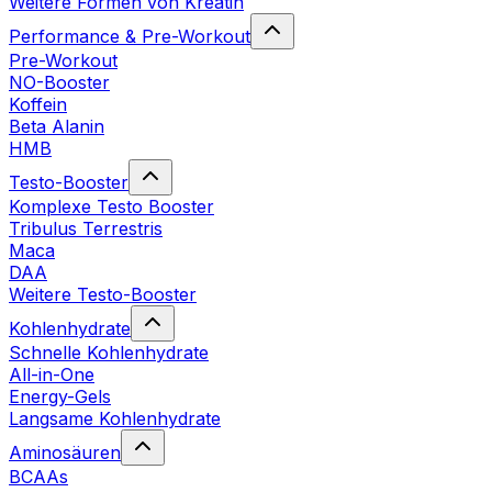
Weitere Formen von Kreatin
Performance & Pre-Workout
Pre-Workout
NO-Booster
Koffein
Beta Alanin
HMB
Testo-Booster
Komplexe Testo Booster
Tribulus Terrestris
Maca
DAA
Weitere Testo-Booster
Kohlenhydrate
Schnelle Kohlenhydrate
All-in-One
Energy-Gels
Langsame Kohlenhydrate
Aminosäuren
BCAAs