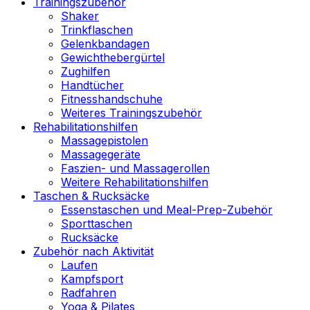
Trainingszubehör
Shaker
Trinkflaschen
Gelenkbandagen
Gewichthebergürtel
Zughilfen
Handtücher
Fitnesshandschuhe
Weiteres Trainingszubehör
Rehabilitationshilfen
Massagepistolen
Massagegeräte
Faszien- und Massagerollen
Weitere Rehabilitationshilfen
Taschen & Rucksäcke
Essenstaschen und Meal-Prep-Zubehör
Sporttaschen
Rucksäcke
Zubehör nach Aktivität
Laufen
Kampfsport
Radfahren
Yoga & Pilates