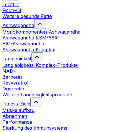
Lecithin
Fisch-Öl
Weitere gesunde Fette
Ashwagandha
Monokomponenten-Ashwagandha
Ashwagandha KSM-66®
BIO-Ashwagandha
Ashwagandha Komplex
Langlebigkeit
Langlebigkeits-Komplex-Produkte
NAD+
Berberin
Resveratrol
Quercetin
Weitere Langlebigkeitsprodukte
Fitness-Ziele
Muskelaufbau
Abnehmen
Performance
Stärkung des Immunsystems