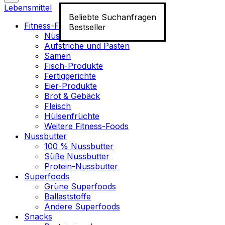
Lebensmittel
Beliebte Suchanfragen
Fitness-Food
Bestseller
Nüsse
Aufstriche und Pasten
Samen
Fisch-Produkte
Fertiggerichte
Eier-Produkte
Brot & Gebäck
Fleisch
Hülsenfrüchte
Weitere Fitness-Foods
Nussbutter
100 % Nussbutter
Süße Nussbutter
Protein-Nussbutter
Superfoods
Grüne Superfoods
Ballaststoffe
Andere Superfoods
Snacks