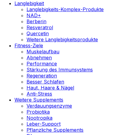
Langlebigkeit
Langlebigkeits-Komplex-Produkte
NAD+
Berberin
Resveratrol
Quercetin
Weitere Langlebigkeitsprodukte
Fitness-Ziele
Muskelaufbau
Abnehmen
Performance
Stärkung des Immunsystems
Regeneration
Besser Schlafen
Haut, Haare & Nägel
Anti-Stress
Weitere Supplements
Verdauungsenzyme
Probiotika
Nootropika
Leber-Support
Pflanzliche Supplements