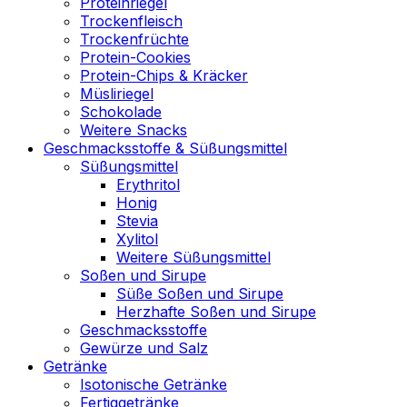
Proteinriegel
Trockenfleisch
Trockenfrüchte
Protein-Cookies
Protein-Chips & Kräcker
Müsliriegel
Schokolade
Weitere Snacks
Geschmacksstoffe & Süßungsmittel
Süßungsmittel
Erythritol
Honig
Stevia
Xylitol
Weitere Süßungsmittel
Soßen und Sirupe
Süße Soßen und Sirupe
Herzhafte Soßen und Sirupe
Geschmacksstoffe
Gewürze und Salz
Getränke
Isotonische Getränke
Fertiggetränke