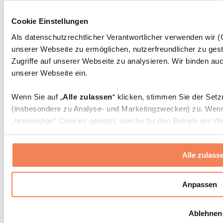
Massagepistolen
Massagegeräte
Cookie Einstellungen
Faszien- und Massagerollen
Weitere Rehabilitationshilfen
Als datenschutzrechtlicher Verantwortlicher verwenden wir
unserer Webseite zu ermöglichen, nutzerfreundlicher zu gest
Taschen & Rucksäcke
Essenstaschen und Meal-Prep-Zubehör
Zugriffe auf unserer Webseite zu analysieren. Wir binden auc
Sporttaschen
unserer Webseite ein.
Rucksäcke
Zubehör nach Aktivität
Wenn Sie auf „
Alle zulassen
“ klicken, stimmen Sie der Set
Laufen
(insbesondere zu Analyse- und Marketingzwecken) zu. Wenn 
Kampfsport
„notwendige“ Cookies gesetzt, welche für den Betrieb der We
Radfahren
individuelle Auswahl treffen, indem Sie unter „
Anpassen
“ ei
Yoga & Pilates
erlauben
“ klicken.
Kältetherapie
Alle zulass
Schwimmen
Wandern
Weitere Informationen über die Verarbeitung Ihrer Daten find
Cookies“ sowie in unserer
Datenschutzerklärung
.
Biohacking
Anpassen
Rotlichttherapie
Wasserfilter und Kannen
Sie können Ihre Einwilligung jederzeit in den
Cookie-Einstel
Ablehnen
widerrufen.
Mehr Info
Nachhaltiger Haushalt