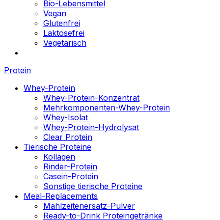
Bio-Lebensmittel
Vegan
Glutenfrei
Laktosefrei
Vegetarisch
Protein
Whey-Protein
Whey-Protein-Konzentrat
Mehrkomponenten-Whey-Protein
Whey-Isolat
Whey-Protein-Hydrolysat
Clear Protein
Tierische Proteine
Kollagen
Rinder-Protein
Casein-Protein
Sonstige tierische Proteine
Meal-Replacements
Mahlzeitenersatz-Pulver
Ready-to-Drink Proteingetränke