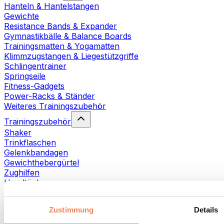
Hanteln & Hantelstangen
Gewichte
Resistance Bands & Expander
Gymnastikbälle & Balance Boards
Trainingsmatten & Yogamatten
Klimmzugstangen & Liegestützgriffe
Schlingentrainer
Springseile
Fitness-Gadgets
Power-Racks & Ständer
Weiteres Trainingszubehör
Trainingszubehör
Shaker
Trinkflaschen
Gelenkbandagen
Gewichthebergürtel
Zughilfen
Handtücher
Fitnesshandschuhe
Weiteres Trainingszubehör
Zustimmung
Details
Rehabilitationshilfen