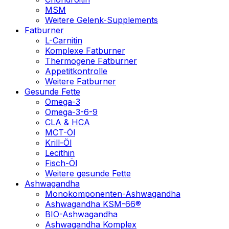
MSM
Weitere Gelenk-Supplements
Fatburner
L-Carnitin
Komplexe Fatburner
Thermogene Fatburner
Appetitkontrolle
Weitere Fatburner
Gesunde Fette
Omega-3
Omega-3-6-9
CLA & HCA
MCT-Öl
Krill-Öl
Lecithin
Fisch-Öl
Weitere gesunde Fette
Ashwagandha
Monokomponenten-Ashwagandha
Ashwagandha KSM-66®
BIO-Ashwagandha
Ashwagandha Komplex