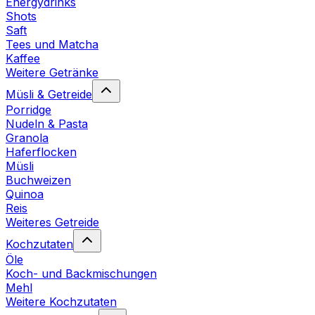
Energydrinks
Shots
Saft
Tees und Matcha
Kaffee
Weitere Getränke
Müsli & Getreide
Porridge
Nudeln & Pasta
Granola
Haferflocken
Müsli
Buchweizen
Quinoa
Reis
Weiteres Getreide
Kochzutaten
Öle
Koch- und Backmischungen
Mehl
Weitere Kochzutaten