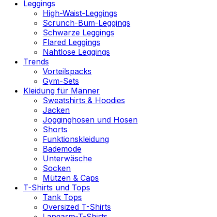
Leggings
High-Waist-Leggings
Scrunch-Bum-Leggings
Schwarze Leggings
Flared Leggings
Nahtlose Leggings
Trends
Vorteilspacks
Gym-Sets
Kleidung für Männer
Sweatshirts & Hoodies
Jacken
Jogginghosen und Hosen
Shorts
Funktionskleidung
Bademode
Unterwäsche
Socken
Mützen & Caps
T-Shirts und Tops
Tank Tops
Oversized T-Shirts
Langarm-T-Shirts