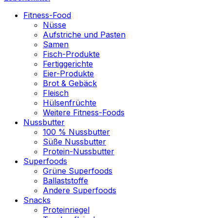
Fitness-Food
Nüsse
Aufstriche und Pasten
Samen
Fisch-Produkte
Fertiggerichte
Eier-Produkte
Brot & Gebäck
Fleisch
Hülsenfrüchte
Weitere Fitness-Foods
Nussbutter
100 % Nussbutter
Süße Nussbutter
Protein-Nussbutter
Superfoods
Grüne Superfoods
Ballaststoffe
Andere Superfoods
Snacks
Proteinriegel