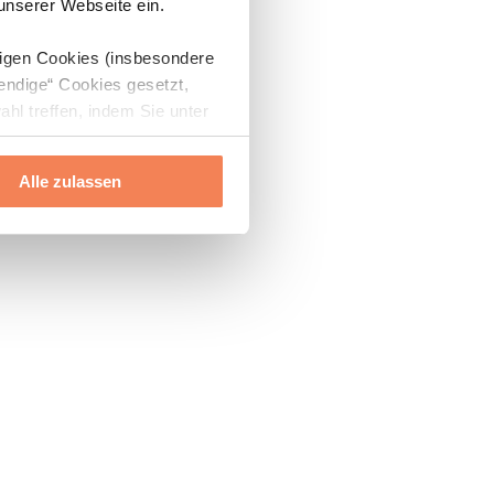
 unserer Webseite ein.
digen Cookies (insbesondere
endige“ Cookies gesetzt,
ahl treffen, indem Sie unter
Alle zulassen
ils“ und „Über Cookies“
ern oder widerrufen.
Mehr