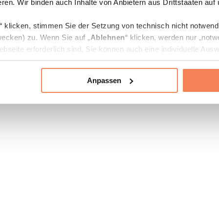
ren. Wir binden auch Inhalte von Anbietern aus Drittstaaten auf
“ klicken, stimmen Sie der Setzung von technisch nicht notwen
ecken) zu. Wenn Sie auf „
Ablehnen
“ klicken, werden nur „notw
bseite erforderlich sind. Sie können auch eine individuelle Ausw
rien an- oder abwählen und „
Auswahl erlauben
“ klicken.
Anpassen
ie Verarbeitung Ihrer Daten finden Sie in den Unterpunkten „Deta
zerklärung
.
jederzeit in den
Cookie-Einstellungen
auf unserer Webseite änd