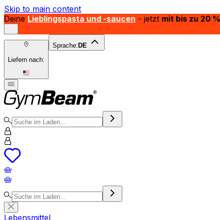
Skip to main content
Deine
Lieblingspasta und -saucen
- jetzt
mit bis zu 20 
Sprache:
DE
Liefern nach:
Lebensmittel