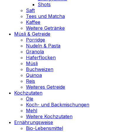
Shots
Saft
Tees und Matcha
Kaffee
Weitere Getränke
Müsli & Getreide
Porridge
Nudeln & Pasta
Granola
Haferflocken
Müsli
Buchweizen
Quinoa
Reis
Weiteres Getreide
Kochzutaten
Öle
Koch- und Backmischungen
Mehl
Weitere Kochzutaten
Ernährungsweise
Bio-Lebensmittel