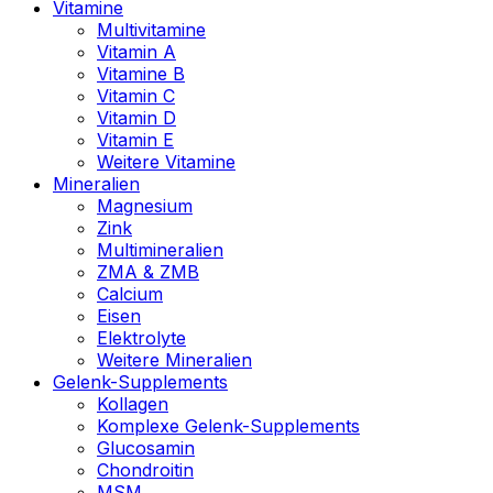
Vitamine
Multivitamine
Vitamin A
Vitamine B
Vitamin C
Vitamin D
Vitamin E
Weitere Vitamine
Mineralien
Magnesium
Zink
Multimineralien
ZMA & ZMB
Calcium
Eisen
Elektrolyte
Weitere Mineralien
Gelenk-Supplements
Kollagen
Komplexe Gelenk-Supplements
Glucosamin
Chondroitin
MSM