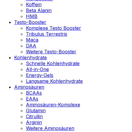
Koffein
Beta Alanin
HMB
Testo-Booster
Komplexe Testo Booster
Tribulus Terrestris
Maca
DAA
Weitere Testo-Booster
Kohlenhydrate
Schnelle Kohlenhydrate
All-in-One
Energy-Gels
Langsame Kohlenhydrate
Aminosäuren
BCAAs
EAAs
Aminosäuren-Komplexe
Glutamin
Citrullin
Arginin
Weitere Aminosäuren