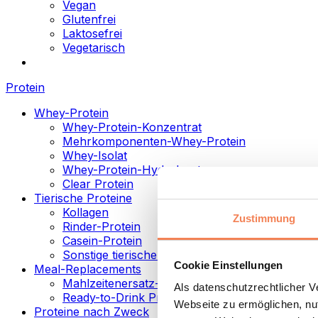
Vegan
Glutenfrei
Laktosefrei
Vegetarisch
Protein
Whey-Protein
Whey-Protein-Konzentrat
Mehrkomponenten-Whey-Protein
Whey-Isolat
Whey-Protein-Hydrolysat
Clear Protein
Tierische Proteine
Kollagen
Zustimmung
Rinder-Protein
Casein-Protein
Sonstige tierische Proteine
Cookie Einstellungen
Meal-Replacements
Mahlzeitenersatz-Pulver
Als datenschutzrechtlicher 
Ready-to-Drink Proteingetränke
Webseite zu ermöglichen, nut
Proteine nach Zweck