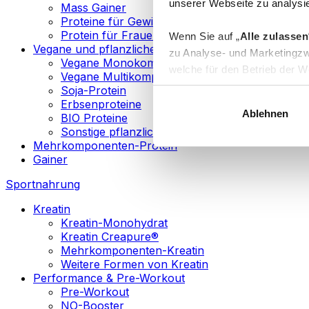
unserer Webseite zu analysie
Mass Gainer
Proteine für Gewichtsverlust
Protein für Frauen
Wenn Sie auf „
Alle zulassen
Vegane und pflanzliche Proteine
zu Analyse- und Marketingzw
Vegane Monokomponenten-Proteine
welche für den Betrieb der We
Vegane Multikomponenten-Proteine
„
Anpassen
“ einzelne Katego
Soja-Protein
Erbsenproteine
Ablehnen
BIO Proteine
Weitere Informationen über d
Sonstige pflanzliche Proteine
sowie in unserer
Datenschut
Mehrkomponenten-Protein
Gainer
Sie können Ihre Einwilligung 
Sportnahrung
Info
Kreatin
Kreatin-Monohydrat
Kreatin Creapure®
Mehrkomponenten-Kreatin
Weitere Formen von Kreatin
Performance & Pre-Workout
Pre-Workout
NO-Booster