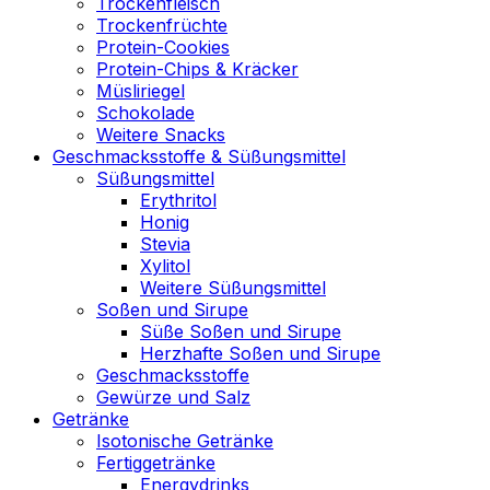
Trockenfleisch
Trockenfrüchte
Protein-Cookies
Protein-Chips & Kräcker
Müsliriegel
Schokolade
Weitere Snacks
Geschmacksstoffe & Süßungsmittel
Süßungsmittel
Erythritol
Honig
Stevia
Xylitol
Weitere Süßungsmittel
Soßen und Sirupe
Süße Soßen und Sirupe
Herzhafte Soßen und Sirupe
Geschmacksstoffe
Gewürze und Salz
Getränke
Isotonische Getränke
Fertiggetränke
Energydrinks