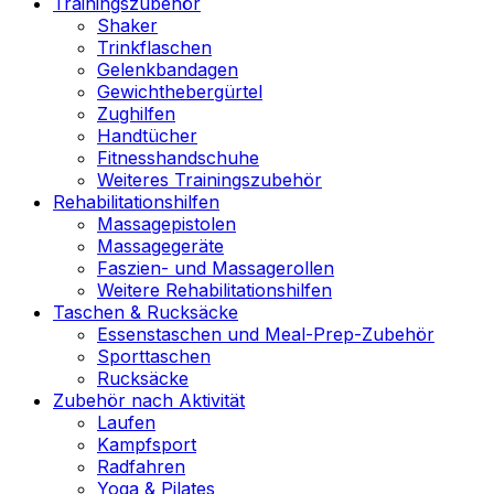
Trainingszubehör
Shaker
Trinkflaschen
Gelenkbandagen
Gewichthebergürtel
Zughilfen
Handtücher
Fitnesshandschuhe
Weiteres Trainingszubehör
Rehabilitationshilfen
Massagepistolen
Massagegeräte
Faszien- und Massagerollen
Weitere Rehabilitationshilfen
Taschen & Rucksäcke
Essenstaschen und Meal-Prep-Zubehör
Sporttaschen
Rucksäcke
Zubehör nach Aktivität
Laufen
Kampfsport
Radfahren
Yoga & Pilates