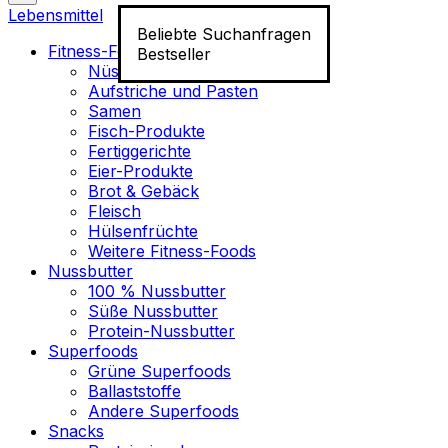
Lebensmittel
Beliebte Suchanfragen
Fitness-Food
Bestseller
Nüsse
Aufstriche und Pasten
Samen
Fisch-Produkte
Fertiggerichte
Eier-Produkte
Brot & Gebäck
Fleisch
Hülsenfrüchte
Weitere Fitness-Foods
Nussbutter
100 % Nussbutter
Süße Nussbutter
Protein-Nussbutter
Superfoods
Grüne Superfoods
Ballaststoffe
Andere Superfoods
Snacks