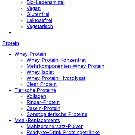
Bio-Lebensmittel
Vegan
Glutenfrei
Laktosefrei
Vegetarisch
Protein
Whey-Protein
Whey-Protein-Konzentrat
Mehrkomponenten-Whey-Protein
Whey-Isolat
Whey-Protein-Hydrolysat
Clear Protein
Tierische Proteine
Kollagen
Rinder-Protein
Casein-Protein
Sonstige tierische Proteine
Meal-Replacements
Mahlzeitenersatz-Pulver
Ready-to-Drink Proteingetränke