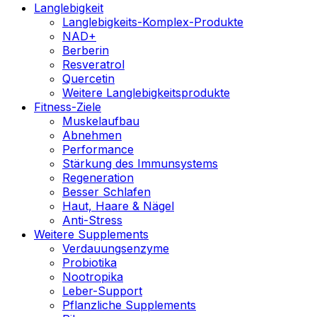
Langlebigkeit
Langlebigkeits-Komplex-Produkte
NAD+
Berberin
Resveratrol
Quercetin
Weitere Langlebigkeitsprodukte
Fitness-Ziele
Muskelaufbau
Abnehmen
Performance
Stärkung des Immunsystems
Regeneration
Besser Schlafen
Haut, Haare & Nägel
Anti-Stress
Weitere Supplements
Verdauungsenzyme
Probiotika
Nootropika
Leber-Support
Pflanzliche Supplements