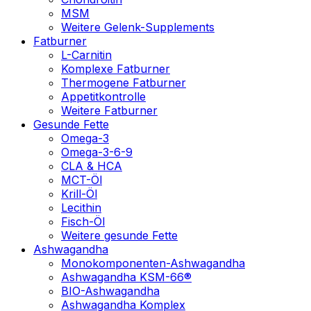
MSM
Weitere Gelenk-Supplements
Fatburner
L-Carnitin
Komplexe Fatburner
Thermogene Fatburner
Appetitkontrolle
Weitere Fatburner
Gesunde Fette
Omega-3
Omega-3-6-9
CLA & HCA
MCT-Öl
Krill-Öl
Lecithin
Fisch-Öl
Weitere gesunde Fette
Ashwagandha
Monokomponenten-Ashwagandha
Ashwagandha KSM-66®
BIO-Ashwagandha
Ashwagandha Komplex