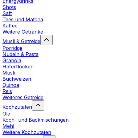
Energydrinks
Shots
Saft
Tees und Matcha
Kaffee
Weitere Getränke
Müsli & Getreide
Porridge
Nudeln & Pasta
Granola
Haferflocken
Müsli
Buchweizen
Quinoa
Reis
Weiteres Getreide
Kochzutaten
Öle
Koch- und Backmischungen
Mehl
Weitere Kochzutaten