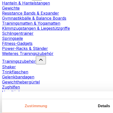
Hanteln & Hantelstangen
Gewichte
Resistance Bands & Expander
Gymnastikbälle & Balance Boards
Trainingsmatten & Yogamatten
Klimmzugstangen & Liegestützgriffe
Schlingentrainer
Springseile
Fitness-Gadgets
Power-Racks & Ständer
Weiteres Trainingszubehör
Trainingszubehör
Shaker
Trinkflaschen
Gelenkbandagen
Gewichthebergürtel
Zughilfen
Handtücher
Fitnesshandschuhe
Weiteres Trainingszubehör
Zustimmung
Details
Rehabilitationshilfen