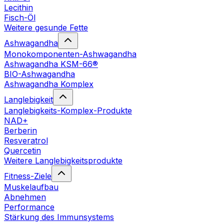
Lecithin
Fisch-Öl
Weitere gesunde Fette
Ashwagandha
Monokomponenten-Ashwagandha
Ashwagandha KSM-66®
BIO-Ashwagandha
Ashwagandha Komplex
Langlebigkeit
Langlebigkeits-Komplex-Produkte
NAD+
Berberin
Resveratrol
Quercetin
Weitere Langlebigkeitsprodukte
Fitness-Ziele
Muskelaufbau
Abnehmen
Performance
Stärkung des Immunsystems