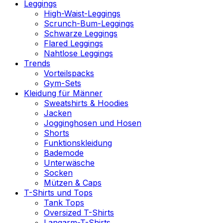
Leggings
High-Waist-Leggings
Scrunch-Bum-Leggings
Schwarze Leggings
Flared Leggings
Nahtlose Leggings
Trends
Vorteilspacks
Gym-Sets
Kleidung für Männer
Sweatshirts & Hoodies
Jacken
Jogginghosen und Hosen
Shorts
Funktionskleidung
Bademode
Unterwäsche
Socken
Mützen & Caps
T-Shirts und Tops
Tank Tops
Oversized T-Shirts
Langarm-T-Shirts