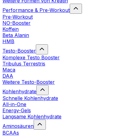
Weitere Formen von Kreatin
Performance & Pre-Workout
Pre-Workout
NO-Booster
Koffein
Beta Alanin
HMB
Testo-Booster
Komplexe Testo Booster
Tribulus Terrestris
Maca
DAA
Weitere Testo-Booster
Kohlenhydrate
Schnelle Kohlenhydrate
All-in-One
Energy-Gels
Langsame Kohlenhydrate
Aminosäuren
BCAAs