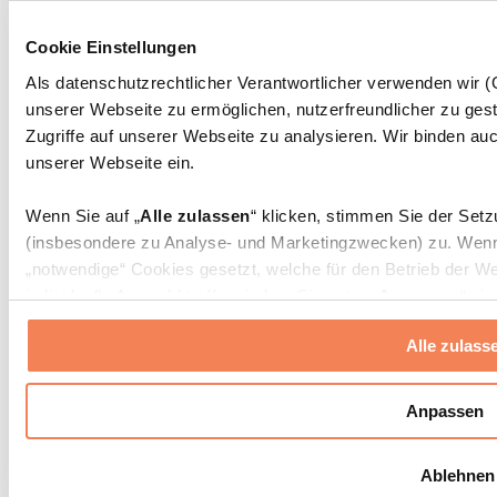
Massagepistolen
Massagegeräte
Cookie Einstellungen
Faszien- und Massagerollen
Weitere Rehabilitationshilfen
Als datenschutzrechtlicher Verantwortlicher verwenden wir
unserer Webseite zu ermöglichen, nutzerfreundlicher zu gest
Taschen & Rucksäcke
Essenstaschen und Meal-Prep-Zubehör
Zugriffe auf unserer Webseite zu analysieren. Wir binden auc
Sporttaschen
unserer Webseite ein.
Rucksäcke
Zubehör nach Aktivität
Wenn Sie auf „
Alle zulassen
“ klicken, stimmen Sie der Set
Laufen
(insbesondere zu Analyse- und Marketingzwecken) zu. Wenn 
Kampfsport
„notwendige“ Cookies gesetzt, welche für den Betrieb der We
Radfahren
individuelle Auswahl treffen, indem Sie unter „
Anpassen
“ ei
Yoga & Pilates
erlauben
“ klicken.
Kältetherapie
Alle zulass
Schwimmen
Wandern
Weitere Informationen über die Verarbeitung Ihrer Daten find
Cookies“ sowie in unserer
Datenschutzerklärung
.
Biohacking
Anpassen
Rotlichttherapie
Wasserfilter und Kannen
Sie können Ihre Einwilligung jederzeit in den
Cookie-Einstel
Ablehnen
widerrufen.
Mehr Info
Nachhaltiger Haushalt