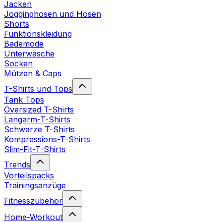
Jacken
Jogginghosen und Hosen
Shorts
Funktionskleidung
Bademode
Unterwäsche
Socken
Mützen & Caps
T-Shirts und Tops
Tank Tops
Oversized T-Shirts
Langarm-T-Shirts
Schwarze T-Shirts
Kompressions-T-Shirts
Slim-Fit-T-Shirts
Trends
Vorteilspacks
Trainingsanzüge
Fitnesszubehör
Home-Workout