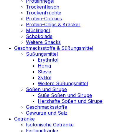
Proteinriegel
Trockenfleisch
Trockenfrüchte
Protein-Cookies
Protein-Chips & Kräcker
Müsliriegel
Schokolade
Weitere Snacks
Geschmacksstoffe & Süßungsmittel
Süßungsmittel
Erythritol
Honig
Stevia
Xylitol
Weitere Süßungsmittel
Soßen und Sirupe
Süße Soßen und Sirupe
Herzhafte Soßen und Sirupe
Geschmacksstoffe
Gewürze und Salz
Getränke
Isotonische Getränke
Fertiggetränke