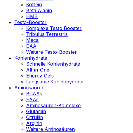
Koffein
Beta Alanin
HMB
Testo-Booster
Komplexe Testo Booster
Tribulus Terrestris
Maca
DAA
Weitere Testo-Booster
Kohlenhydrate
Schnelle Kohlenhydrate
All-in-One
Energy-Gels
Langsame Kohlenhydrate
Aminosäuren
BCAAs
EAAs
Aminosäuren-Komplexe
Glutamin
Citrullin
Arginin
Weitere Aminosäuren