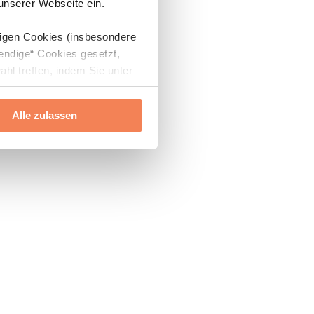
 unserer Webseite ein.
digen Cookies (insbesondere
endige“ Cookies gesetzt,
ahl treffen, indem Sie unter
Alle zulassen
ils“ und „Über Cookies“
ern oder widerrufen.
Mehr