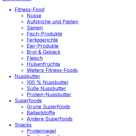
Fitness-Food
Nüsse
Aufstriche und Pasten
Samen
Fisch-Produkte
Fertiggerichte
Eier-Produkte
Brot & Gebäck
Fleisch
Hülsenfrüchte
Weitere Fitness-Foods
Nussbutter
100 % Nussbutter
Süße Nussbutter
Protein-Nussbutter
Superfoods
Grüne Superfoods
Ballaststoffe
Andere Superfoods
Snacks
Proteinriegel