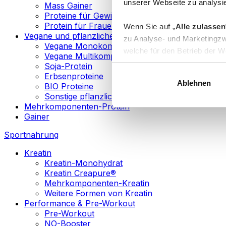
unserer Webseite zu analysie
Mass Gainer
Proteine für Gewichtsverlust
Protein für Frauen
Wenn Sie auf „
Alle zulassen
Vegane und pflanzliche Proteine
zu Analyse- und Marketingzw
Vegane Monokomponenten-Proteine
welche für den Betrieb der We
Vegane Multikomponenten-Proteine
„
Anpassen
“ einzelne Katego
Soja-Protein
Erbsenproteine
Ablehnen
BIO Proteine
Weitere Informationen über d
Sonstige pflanzliche Proteine
sowie in unserer
Datenschut
Mehrkomponenten-Protein
Gainer
Sie können Ihre Einwilligung 
Sportnahrung
Info
Kreatin
Kreatin-Monohydrat
Kreatin Creapure®
Mehrkomponenten-Kreatin
Weitere Formen von Kreatin
Performance & Pre-Workout
Pre-Workout
NO-Booster