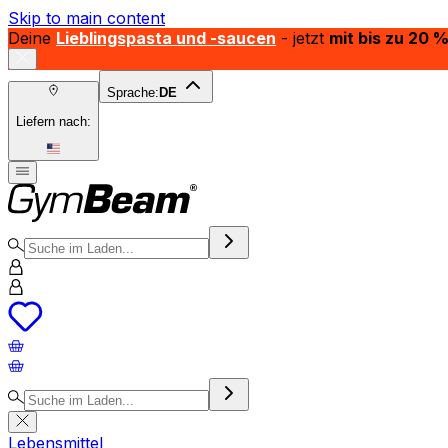
Skip to main content
Deine
Lieblingspasta und -saucen
- jetzt
mit bis zu 20 
Sprache:
DE
Liefern nach:
Lebensmittel