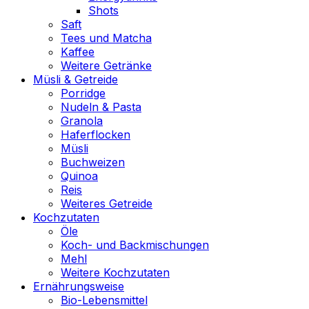
Shots
Saft
Tees und Matcha
Kaffee
Weitere Getränke
Müsli & Getreide
Porridge
Nudeln & Pasta
Granola
Haferflocken
Müsli
Buchweizen
Quinoa
Reis
Weiteres Getreide
Kochzutaten
Öle
Koch- und Backmischungen
Mehl
Weitere Kochzutaten
Ernährungsweise
Bio-Lebensmittel