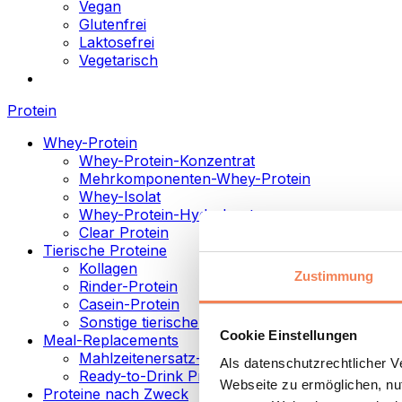
Vegan
Glutenfrei
Laktosefrei
Vegetarisch
Protein
Whey-Protein
Whey-Protein-Konzentrat
Mehrkomponenten-Whey-Protein
Whey-Isolat
Whey-Protein-Hydrolysat
Clear Protein
Tierische Proteine
Kollagen
Zustimmung
Rinder-Protein
Casein-Protein
Sonstige tierische Proteine
Cookie Einstellungen
Meal-Replacements
Mahlzeitenersatz-Pulver
Als datenschutzrechtlicher 
Ready-to-Drink Proteingetränke
Webseite zu ermöglichen, nut
Proteine nach Zweck