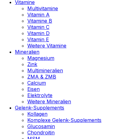
Vitamine
Multivitamine
Vitamin A
Vitamine B
Vitamin C
Vitamin D
Vitamin E
Weitere Vitamine
Mineralien
Magnesium
Zink
Multimineralien
ZMA & ZMB
Calcium
Eisen
Elektrolyte
Weitere Mineralien
Gelenk-Supplements
Kollagen
Komplexe Gelenk-Supplements
Glucosamin
Chondroitin
MSM