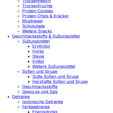
Trockenfleisch
Trockenfrüchte
Protein-Cookies
Protein-Chips & Kräcker
Müsliriegel
Schokolade
Weitere Snacks
Geschmacksstoffe & Süßungsmittel
Süßungsmittel
Erythritol
Honig
Stevia
Xylitol
Weitere Süßungsmittel
Soßen und Sirupe
Süße Soßen und Sirupe
Herzhafte Soßen und Sirupe
Geschmacksstoffe
Gewürze und Salz
Getränke
Isotonische Getränke
Fertiggetränke
Energydrinks