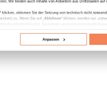
ren. Wir binden auch Inhalte von Anbietern aus Drittstaaten auf
“ klicken, stimmen Sie der Setzung von technisch nicht notwen
ecken) zu. Wenn Sie auf „
Ablehnen
“ klicken, werden nur „notw
bseite erforderlich sind. Sie können auch eine individuelle Ausw
rien an- oder abwählen und „
Auswahl erlauben
“ klicken.
Anpassen
ie Verarbeitung Ihrer Daten finden Sie in den Unterpunkten „Deta
zerklärung
.
jederzeit in den
Cookie-Einstellungen
auf unserer Webseite änd