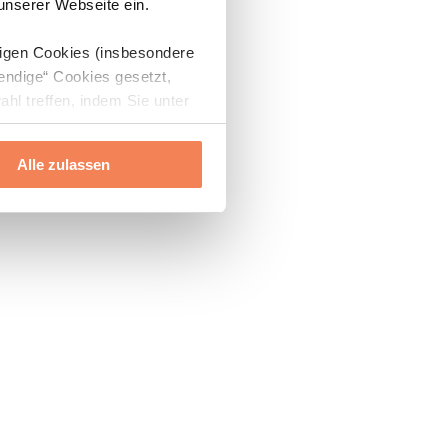
 unserer Webseite ein.
digen Cookies (insbesondere
endige“ Cookies gesetzt,
ahl treffen, indem Sie unter
Alle zulassen
ils“ und „Über Cookies“
ern oder widerrufen.
Mehr