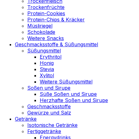
Trockenfleisch
Trockenfrüchte
Protein-Cookies
Protein-Chips & Kräcker
Müsliriegel
Schokolade
Weitere Snacks
Geschmacksstoffe & Süßungsmittel
Süßungsmittel
Erythritol
Honig
Stevia
Xylitol
Weitere Süßungsmittel
Soßen und Sirupe
Süße Soßen und Sirupe
Herzhafte Soßen und Sirupe
Geschmacksstoffe
Gewürze und Salz
Getränke
Isotonische Getränke
Fertiggetränke
Energydrinks