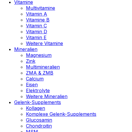
Vitamine
Multivitamine
Vitamin A
Vitamine B
Vitamin C
Vitamin D
Vitamin E
Weitere Vitamine
Mineralien
Magnesium
Zink
Multimineralien
ZMA & ZMB
Calcium
Eisen
Elektrolyte
Weitere Mineralien
Gelenk-Supplements
Kollagen
Komplexe Gelenk-Supplements
Glucosamin
Chondroitin
MSM