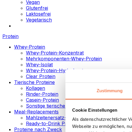
Vegan
Glutenfrei
Laktosefrei
Vegetarisch
Protein
Whey-Protein
Whey-Protein-Konzentrat
Mehrkomponenten-Whey-Protein
Whey-Isolat
Whey-Protein-Hydrolysat
Clear Protein
Tierische Proteine
Kollagen
Zustimmung
Rinder-Protein
Casein-Protein
Sonstige tierische Proteine
Cookie Einstellungen
Meal-Replacements
Mahlzeitenersatz-Pulver
Als datenschutzrechtlicher 
Ready-to-Drink Proteingetränke
Webseite zu ermöglichen, nut
Proteine nach Zweck