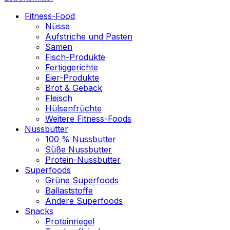
Fitness-Food
Nüsse
Aufstriche und Pasten
Samen
Fisch-Produkte
Fertiggerichte
Eier-Produkte
Brot & Gebäck
Fleisch
Hülsenfrüchte
Weitere Fitness-Foods
Nussbutter
100 % Nussbutter
Süße Nussbutter
Protein-Nussbutter
Superfoods
Grüne Superfoods
Ballaststoffe
Andere Superfoods
Snacks
Proteinriegel