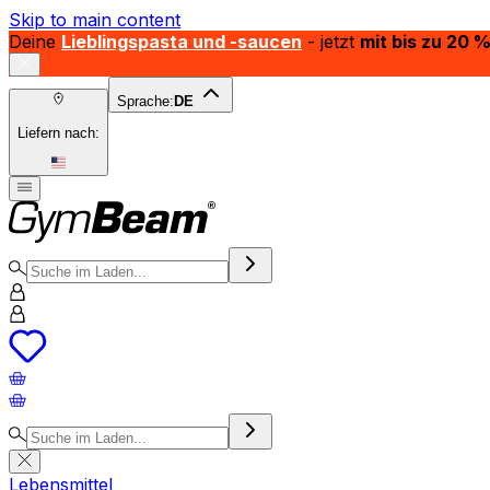
Skip to main content
Deine
Lieblingspasta und -saucen
- jetzt
mit bis zu 20 
Sprache:
DE
Liefern nach:
Lebensmittel