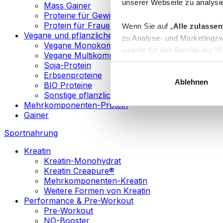
unserer Webseite zu analysie
Mass Gainer
Proteine für Gewichtsverlust
Protein für Frauen
Wenn Sie auf „
Alle zulassen
Vegane und pflanzliche Proteine
zu Analyse- und Marketingzw
Vegane Monokomponenten-Proteine
welche für den Betrieb der We
Vegane Multikomponenten-Proteine
„
Anpassen
“ einzelne Katego
Soja-Protein
Erbsenproteine
Ablehnen
BIO Proteine
Weitere Informationen über d
Sonstige pflanzliche Proteine
sowie in unserer
Datenschut
Mehrkomponenten-Protein
Gainer
Sie können Ihre Einwilligung 
Sportnahrung
Info
Kreatin
Kreatin-Monohydrat
Kreatin Creapure®
Mehrkomponenten-Kreatin
Weitere Formen von Kreatin
Performance & Pre-Workout
Pre-Workout
NO-Booster