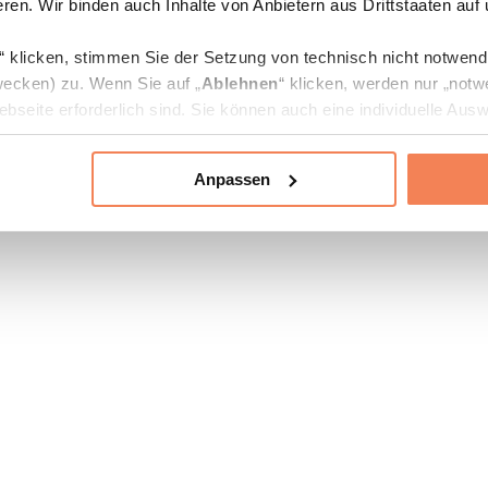
ren. Wir binden auch Inhalte von Anbietern aus Drittstaaten auf
“ klicken, stimmen Sie der Setzung von technisch nicht notwen
ecken) zu. Wenn Sie auf „
Ablehnen
“ klicken, werden nur „notw
bseite erforderlich sind. Sie können auch eine individuelle Ausw
rien an- oder abwählen und „
Auswahl erlauben
“ klicken.
Anpassen
ie Verarbeitung Ihrer Daten finden Sie in den Unterpunkten „Deta
zerklärung
.
jederzeit in den
Cookie-Einstellungen
auf unserer Webseite änd