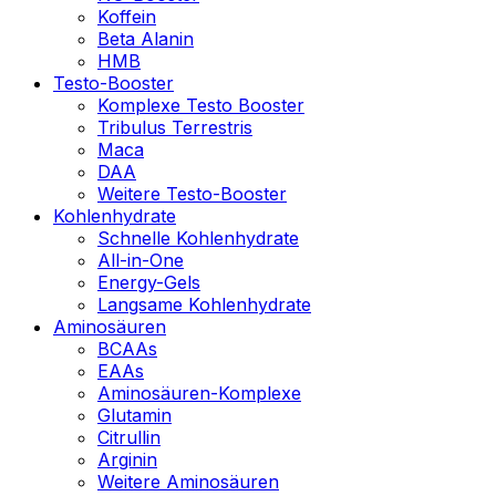
Koffein
Beta Alanin
HMB
Testo-Booster
Komplexe Testo Booster
Tribulus Terrestris
Maca
DAA
Weitere Testo-Booster
Kohlenhydrate
Schnelle Kohlenhydrate
All-in-One
Energy-Gels
Langsame Kohlenhydrate
Aminosäuren
BCAAs
EAAs
Aminosäuren-Komplexe
Glutamin
Citrullin
Arginin
Weitere Aminosäuren