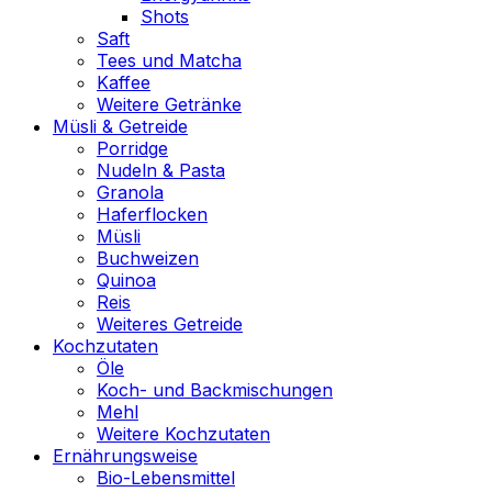
Shots
Saft
Tees und Matcha
Kaffee
Weitere Getränke
Müsli & Getreide
Porridge
Nudeln & Pasta
Granola
Haferflocken
Müsli
Buchweizen
Quinoa
Reis
Weiteres Getreide
Kochzutaten
Öle
Koch- und Backmischungen
Mehl
Weitere Kochzutaten
Ernährungsweise
Bio-Lebensmittel