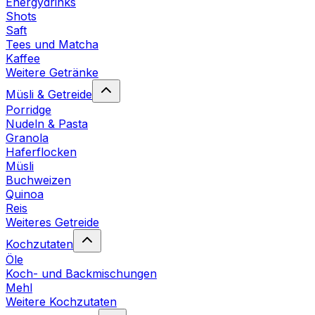
Energydrinks
Shots
Saft
Tees und Matcha
Kaffee
Weitere Getränke
Müsli & Getreide
Porridge
Nudeln & Pasta
Granola
Haferflocken
Müsli
Buchweizen
Quinoa
Reis
Weiteres Getreide
Kochzutaten
Öle
Koch- und Backmischungen
Mehl
Weitere Kochzutaten