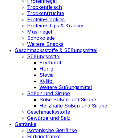
Proteinriegel
Trockenfleisch
Trockenfrüchte
Protein-Cookies
Protein-Chips & Kräcker
Müsliriegel
Schokolade
Weitere Snacks
Geschmacksstoffe & Süßungsmittel
Süßungsmittel
Erythritol
Honig
Stevia
Xylitol
Weitere Süßungsmittel
Soßen und Sirupe
Süße Soßen und Sirupe
Herzhafte Soßen und Sirupe
Geschmacksstoffe
Gewürze und Salz
Getränke
Isotonische Getränke
Fertiggetränke