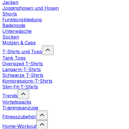
Jacken
Jogginghosen und Hosen
Shorts
Funktionskleidung
Bademode
Unterwäsche
Socken
Mützen & Caps
T-Shirts und Tops
Tank Tops
Oversized T-Shirts
Langarm-T-Shirts
Schwarze T-Shirts
Kompressions-T-Shirts
Slim-Fit-T-Shirts
Trends
Vorteilspacks
Trainingsanzüge
Fitnesszubehör
Home-Workout