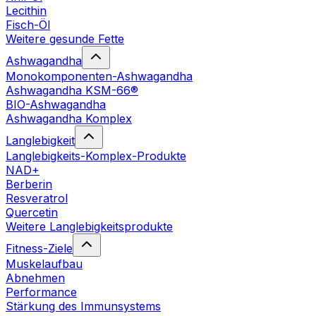
Lecithin
Fisch-Öl
Weitere gesunde Fette
Ashwagandha
Monokomponenten-Ashwagandha
Ashwagandha KSM-66®
BIO-Ashwagandha
Ashwagandha Komplex
Langlebigkeit
Langlebigkeits-Komplex-Produkte
NAD+
Berberin
Resveratrol
Quercetin
Weitere Langlebigkeitsprodukte
Fitness-Ziele
Muskelaufbau
Abnehmen
Performance
Stärkung des Immunsystems