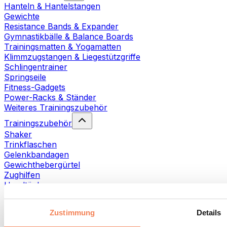
Hanteln & Hantelstangen
Gewichte
Resistance Bands & Expander
Gymnastikbälle & Balance Boards
Trainingsmatten & Yogamatten
Klimmzugstangen & Liegestützgriffe
Schlingentrainer
Springseile
Fitness-Gadgets
Power-Racks & Ständer
Weiteres Trainingszubehör
Trainingszubehör
Shaker
Trinkflaschen
Gelenkbandagen
Gewichthebergürtel
Zughilfen
Handtücher
Fitnesshandschuhe
Weiteres Trainingszubehör
Zustimmung
Details
Rehabilitationshilfen