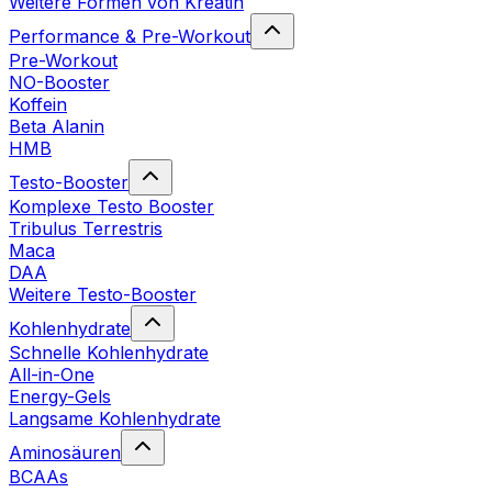
Weitere Formen von Kreatin
Performance & Pre-Workout
Pre-Workout
NO-Booster
Koffein
Beta Alanin
HMB
Testo-Booster
Komplexe Testo Booster
Tribulus Terrestris
Maca
DAA
Weitere Testo-Booster
Kohlenhydrate
Schnelle Kohlenhydrate
All-in-One
Energy-Gels
Langsame Kohlenhydrate
Aminosäuren
BCAAs