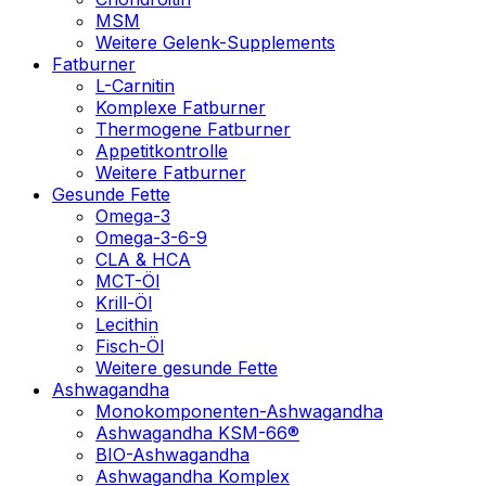
MSM
Weitere Gelenk-Supplements
Fatburner
L-Carnitin
Komplexe Fatburner
Thermogene Fatburner
Appetitkontrolle
Weitere Fatburner
Gesunde Fette
Omega-3
Omega-3-6-9
CLA & HCA
MCT-Öl
Krill-Öl
Lecithin
Fisch-Öl
Weitere gesunde Fette
Ashwagandha
Monokomponenten-Ashwagandha
Ashwagandha KSM-66®
BIO-Ashwagandha
Ashwagandha Komplex