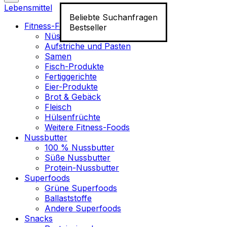
Lebensmittel
Beliebte Suchanfragen
Fitness-Food
Bestseller
Nüsse
Aufstriche und Pasten
Samen
Fisch-Produkte
Fertiggerichte
Eier-Produkte
Brot & Gebäck
Fleisch
Hülsenfrüchte
Weitere Fitness-Foods
Nussbutter
100 % Nussbutter
Süße Nussbutter
Protein-Nussbutter
Superfoods
Grüne Superfoods
Ballaststoffe
Andere Superfoods
Snacks