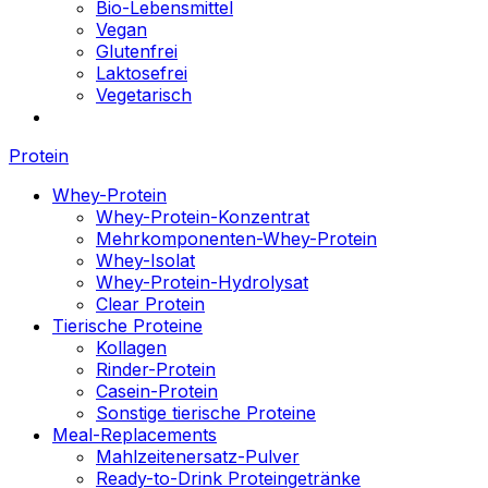
Bio-Lebensmittel
Vegan
Glutenfrei
Laktosefrei
Vegetarisch
Protein
Whey-Protein
Whey-Protein-Konzentrat
Mehrkomponenten-Whey-Protein
Whey-Isolat
Whey-Protein-Hydrolysat
Clear Protein
Tierische Proteine
Kollagen
Rinder-Protein
Casein-Protein
Sonstige tierische Proteine
Meal-Replacements
Mahlzeitenersatz-Pulver
Ready-to-Drink Proteingetränke