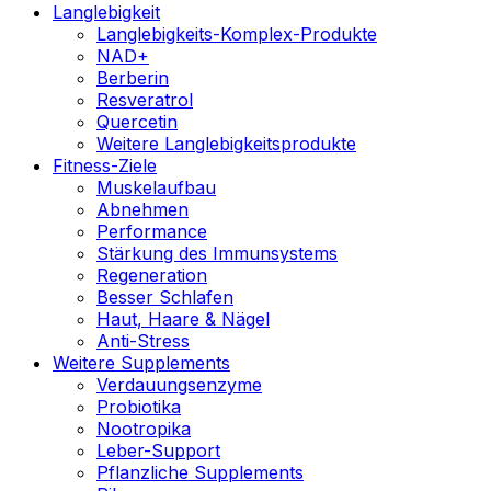
Langlebigkeit
Langlebigkeits-Komplex-Produkte
NAD+
Berberin
Resveratrol
Quercetin
Weitere Langlebigkeitsprodukte
Fitness-Ziele
Muskelaufbau
Abnehmen
Performance
Stärkung des Immunsystems
Regeneration
Besser Schlafen
Haut, Haare & Nägel
Anti-Stress
Weitere Supplements
Verdauungsenzyme
Probiotika
Nootropika
Leber-Support
Pflanzliche Supplements