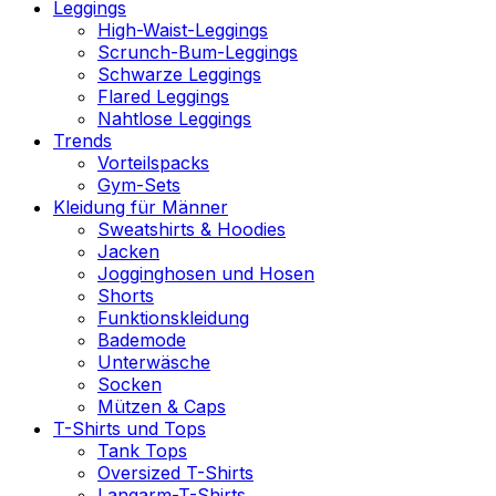
Leggings
High-Waist-Leggings
Scrunch-Bum-Leggings
Schwarze Leggings
Flared Leggings
Nahtlose Leggings
Trends
Vorteilspacks
Gym-Sets
Kleidung für Männer
Sweatshirts & Hoodies
Jacken
Jogginghosen und Hosen
Shorts
Funktionskleidung
Bademode
Unterwäsche
Socken
Mützen & Caps
T-Shirts und Tops
Tank Tops
Oversized T-Shirts
Langarm-T-Shirts