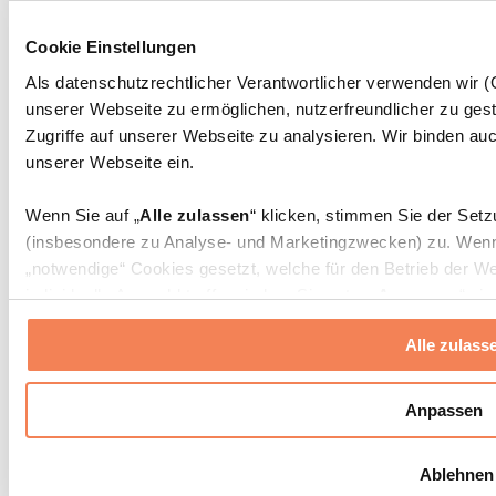
Massagepistolen
Massagegeräte
Cookie Einstellungen
Faszien- und Massagerollen
Weitere Rehabilitationshilfen
Als datenschutzrechtlicher Verantwortlicher verwenden wir
unserer Webseite zu ermöglichen, nutzerfreundlicher zu gest
Taschen & Rucksäcke
Essenstaschen und Meal-Prep-Zubehör
Zugriffe auf unserer Webseite zu analysieren. Wir binden auc
Sporttaschen
unserer Webseite ein.
Rucksäcke
Zubehör nach Aktivität
Wenn Sie auf „
Alle zulassen
“ klicken, stimmen Sie der Set
Laufen
(insbesondere zu Analyse- und Marketingzwecken) zu. Wenn 
Kampfsport
„notwendige“ Cookies gesetzt, welche für den Betrieb der We
Radfahren
individuelle Auswahl treffen, indem Sie unter „
Anpassen
“ ei
Yoga & Pilates
erlauben
“ klicken.
Kältetherapie
Alle zulass
Schwimmen
Wandern
Weitere Informationen über die Verarbeitung Ihrer Daten find
Cookies“ sowie in unserer
Datenschutzerklärung
.
Biohacking
Anpassen
Rotlichttherapie
Wasserfilter und Kannen
Sie können Ihre Einwilligung jederzeit in den
Cookie-Einstel
Ablehnen
widerrufen.
Mehr Info
Nachhaltiger Haushalt