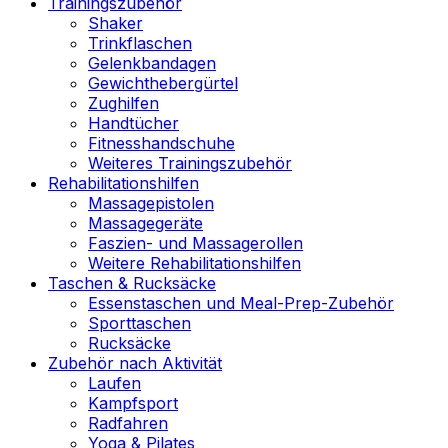
Trainingszubehör
Shaker
Trinkflaschen
Gelenkbandagen
Gewichthebergürtel
Zughilfen
Handtücher
Fitnesshandschuhe
Weiteres Trainingszubehör
Rehabilitationshilfen
Massagepistolen
Massagegeräte
Faszien- und Massagerollen
Weitere Rehabilitationshilfen
Taschen & Rucksäcke
Essenstaschen und Meal-Prep-Zubehör
Sporttaschen
Rucksäcke
Zubehör nach Aktivität
Laufen
Kampfsport
Radfahren
Yoga & Pilates