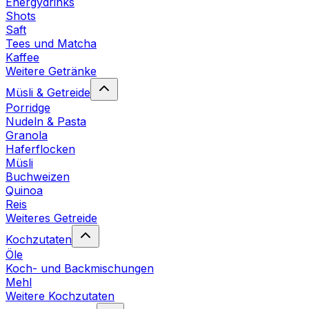
Energydrinks
Shots
Saft
Tees und Matcha
Kaffee
Weitere Getränke
Müsli & Getreide
Porridge
Nudeln & Pasta
Granola
Haferflocken
Müsli
Buchweizen
Quinoa
Reis
Weiteres Getreide
Kochzutaten
Öle
Koch- und Backmischungen
Mehl
Weitere Kochzutaten