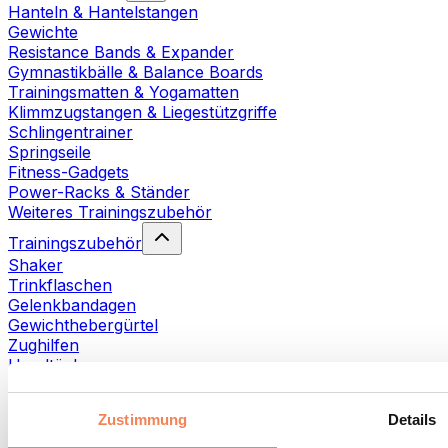
Hanteln & Hantelstangen
Gewichte
Resistance Bands & Expander
Gymnastikbälle & Balance Boards
Trainingsmatten & Yogamatten
Klimmzugstangen & Liegestützgriffe
Schlingentrainer
Springseile
Fitness-Gadgets
Power-Racks & Ständer
Weiteres Trainingszubehör
Trainingszubehör
Shaker
Trinkflaschen
Gelenkbandagen
Gewichthebergürtel
Zughilfen
Handtücher
Fitnesshandschuhe
Weiteres Trainingszubehör
Zustimmung
Details
Rehabilitationshilfen