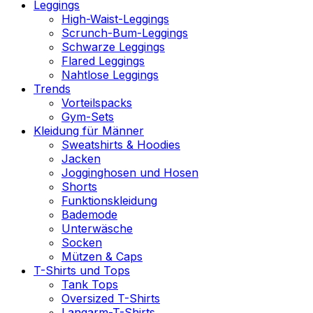
Leggings
High-Waist-Leggings
Scrunch-Bum-Leggings
Schwarze Leggings
Flared Leggings
Nahtlose Leggings
Trends
Vorteilspacks
Gym-Sets
Kleidung für Männer
Sweatshirts & Hoodies
Jacken
Jogginghosen und Hosen
Shorts
Funktionskleidung
Bademode
Unterwäsche
Socken
Mützen & Caps
T-Shirts und Tops
Tank Tops
Oversized T-Shirts
Langarm-T-Shirts