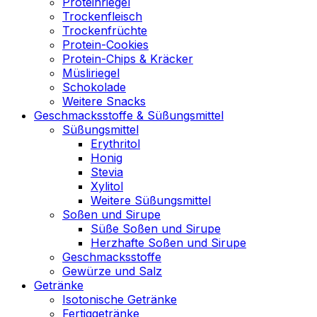
Proteinriegel
Trockenfleisch
Trockenfrüchte
Protein-Cookies
Protein-Chips & Kräcker
Müsliriegel
Schokolade
Weitere Snacks
Geschmacksstoffe & Süßungsmittel
Süßungsmittel
Erythritol
Honig
Stevia
Xylitol
Weitere Süßungsmittel
Soßen und Sirupe
Süße Soßen und Sirupe
Herzhafte Soßen und Sirupe
Geschmacksstoffe
Gewürze und Salz
Getränke
Isotonische Getränke
Fertiggetränke