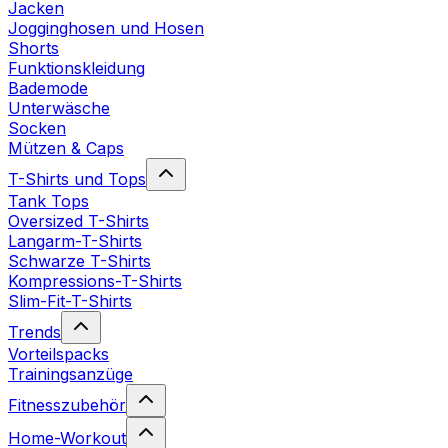
Jacken
Jogginghosen und Hosen
Shorts
Funktionskleidung
Bademode
Unterwäsche
Socken
Mützen & Caps
T-Shirts und Tops
Tank Tops
Oversized T-Shirts
Langarm-T-Shirts
Schwarze T-Shirts
Kompressions-T-Shirts
Slim-Fit-T-Shirts
Trends
Vorteilspacks
Trainingsanzüge
Fitnesszubehör
Home-Workout