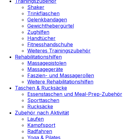
Trainingszubehör
Shaker
Trinkflaschen
Gelenkbandagen
Gewichthebergürtel
Zughilfen
Handtücher
Fitnesshandschuhe
Weiteres Trainingszubehör
Rehabilitationshilfen
Massagepistolen
Massagegeräte
Faszien- und Massagerollen
Weitere Rehabilitationshilfen
Taschen & Rucksäcke
Essenstaschen und Meal-Prep-Zubehör
Sporttaschen
Rucksäcke
Zubehör nach Aktivität
Laufen
Kampfsport
Radfahren
Yoga & Pilates