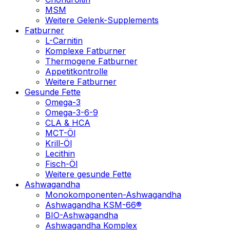
MSM
Weitere Gelenk-Supplements
Fatburner
L-Carnitin
Komplexe Fatburner
Thermogene Fatburner
Appetitkontrolle
Weitere Fatburner
Gesunde Fette
Omega-3
Omega-3-6-9
CLA & HCA
MCT-Öl
Krill-Öl
Lecithin
Fisch-Öl
Weitere gesunde Fette
Ashwagandha
Monokomponenten-Ashwagandha
Ashwagandha KSM-66®
BIO-Ashwagandha
Ashwagandha Komplex