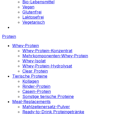
Bio-Lebensmittel
Vegan
Glutenfrei
Laktosefrei
Vegetarisch
Protein
Whey-Protein
Whey-Protein-Konzentrat
Mehrkomponenten-Whey-Protein
Whey-Isolat
Whey-Protein-Hydrolysat
Clear Protein
Tierische Proteine
Kollagen
Rinder-Protein
Casein-Protein
Sonstige tierische Proteine
Meal-Replacements
Mahlzeitenersatz-Pulver
Ready-to-Drink Proteingetränke