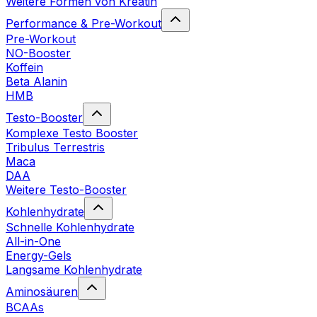
Weitere Formen von Kreatin
Performance & Pre-Workout
Pre-Workout
NO-Booster
Koffein
Beta Alanin
HMB
Testo-Booster
Komplexe Testo Booster
Tribulus Terrestris
Maca
DAA
Weitere Testo-Booster
Kohlenhydrate
Schnelle Kohlenhydrate
All-in-One
Energy-Gels
Langsame Kohlenhydrate
Aminosäuren
BCAAs