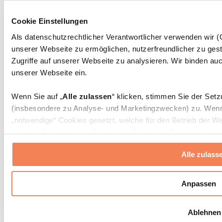
Massagepistolen
Massagegeräte
Cookie Einstellungen
Faszien- und Massagerollen
Weitere Rehabilitationshilfen
Als datenschutzrechtlicher Verantwortlicher verwenden wir
unserer Webseite zu ermöglichen, nutzerfreundlicher zu gest
Taschen & Rucksäcke
Essenstaschen und Meal-Prep-Zubehör
Zugriffe auf unserer Webseite zu analysieren. Wir binden auc
Sporttaschen
unserer Webseite ein.
Rucksäcke
Zubehör nach Aktivität
Wenn Sie auf „
Alle zulassen
“ klicken, stimmen Sie der Set
Laufen
(insbesondere zu Analyse- und Marketingzwecken) zu. Wenn 
Kampfsport
„notwendige“ Cookies gesetzt, welche für den Betrieb der We
Radfahren
individuelle Auswahl treffen, indem Sie unter „
Anpassen
“ ei
Yoga & Pilates
erlauben
“ klicken.
Kältetherapie
Alle zulass
Schwimmen
Wandern
Weitere Informationen über die Verarbeitung Ihrer Daten find
Cookies“ sowie in unserer
Datenschutzerklärung
.
Biohacking
Anpassen
Rotlichttherapie
Wasserfilter und Kannen
Sie können Ihre Einwilligung jederzeit in den
Cookie-Einstel
Ablehnen
widerrufen.
Mehr Info
Nachhaltiger Haushalt