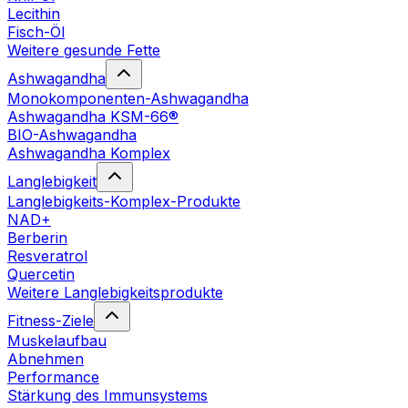
Lecithin
Fisch-Öl
Weitere gesunde Fette
Ashwagandha
Monokomponenten-Ashwagandha
Ashwagandha KSM-66®
BIO-Ashwagandha
Ashwagandha Komplex
Langlebigkeit
Langlebigkeits-Komplex-Produkte
NAD+
Berberin
Resveratrol
Quercetin
Weitere Langlebigkeitsprodukte
Fitness-Ziele
Muskelaufbau
Abnehmen
Performance
Stärkung des Immunsystems