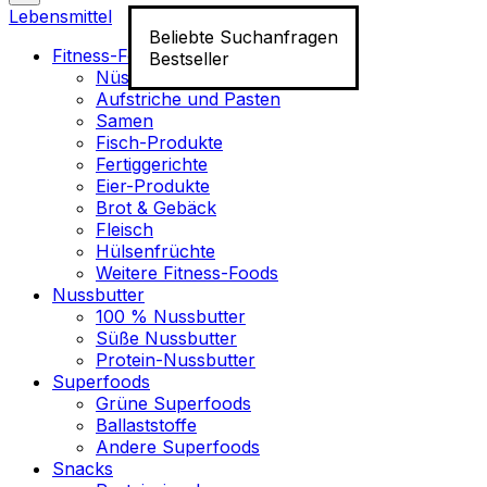
Lebensmittel
Beliebte Suchanfragen
Fitness-Food
Bestseller
Nüsse
Aufstriche und Pasten
Samen
Fisch-Produkte
Fertiggerichte
Eier-Produkte
Brot & Gebäck
Fleisch
Hülsenfrüchte
Weitere Fitness-Foods
Nussbutter
100 % Nussbutter
Süße Nussbutter
Protein-Nussbutter
Superfoods
Grüne Superfoods
Ballaststoffe
Andere Superfoods
Snacks