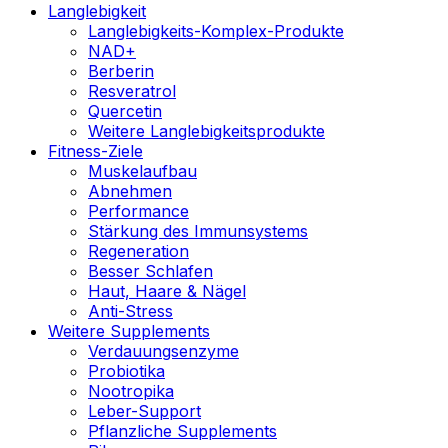
Langlebigkeit
Langlebigkeits-Komplex-Produkte
NAD+
Berberin
Resveratrol
Quercetin
Weitere Langlebigkeitsprodukte
Fitness-Ziele
Muskelaufbau
Abnehmen
Performance
Stärkung des Immunsystems
Regeneration
Besser Schlafen
Haut, Haare & Nägel
Anti-Stress
Weitere Supplements
Verdauungsenzyme
Probiotika
Nootropika
Leber-Support
Pflanzliche Supplements