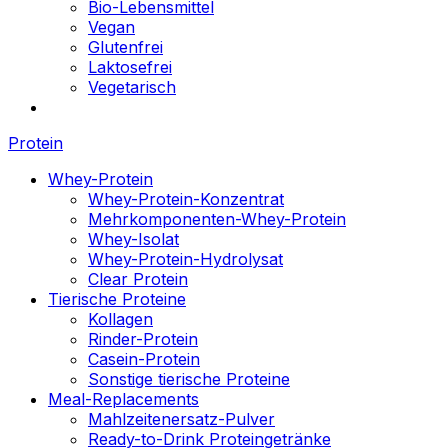
Bio-Lebensmittel
Vegan
Glutenfrei
Laktosefrei
Vegetarisch
Protein
Whey-Protein
Whey-Protein-Konzentrat
Mehrkomponenten-Whey-Protein
Whey-Isolat
Whey-Protein-Hydrolysat
Clear Protein
Tierische Proteine
Kollagen
Rinder-Protein
Casein-Protein
Sonstige tierische Proteine
Meal-Replacements
Mahlzeitenersatz-Pulver
Ready-to-Drink Proteingetränke