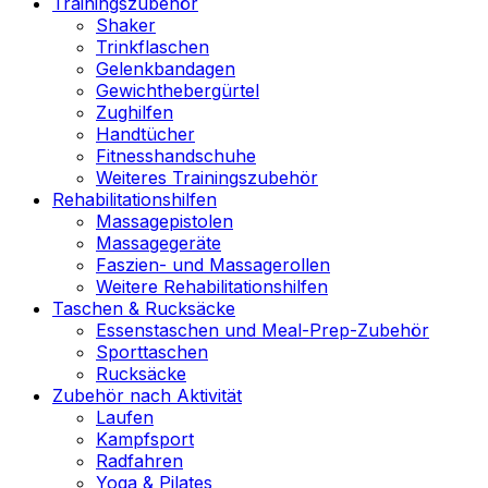
Trainingszubehör
Shaker
Trinkflaschen
Gelenkbandagen
Gewichthebergürtel
Zughilfen
Handtücher
Fitnesshandschuhe
Weiteres Trainingszubehör
Rehabilitationshilfen
Massagepistolen
Massagegeräte
Faszien- und Massagerollen
Weitere Rehabilitationshilfen
Taschen & Rucksäcke
Essenstaschen und Meal-Prep-Zubehör
Sporttaschen
Rucksäcke
Zubehör nach Aktivität
Laufen
Kampfsport
Radfahren
Yoga & Pilates