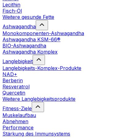
Lecithin
Fisch-Öl
Weitere gesunde Fette
Ashwagandha
Monokomponenten-Ashwagandha
Ashwagandha KSM-66®
BIO-Ashwagandha
Ashwagandha Komplex
Langlebigkeit
Langlebigkeits-Komplex-Produkte
NAD+
Berberin
Resveratrol
Quercetin
Weitere Langlebigkeitsprodukte
Fitness-Ziele
Muskelaufbau
Abnehmen
Performance
Stärkung des Immunsystems