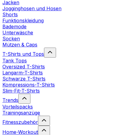
Jacken
Jogginghosen und Hosen
Shorts
Funktionskleidung
Bademode
Unterwäsche
Socken
Mützen & Caps
T-Shirts und Tops
Tank Tops
Oversized T-Shirts
Langarm-T-Shirts
Schwarze T-Shirts
Kompressions-T-Shirts
Slim-Fit-T-Shirts
Trends
Vorteilspacks
Trainingsanzüge
Fitnesszubehör
Home-Workout