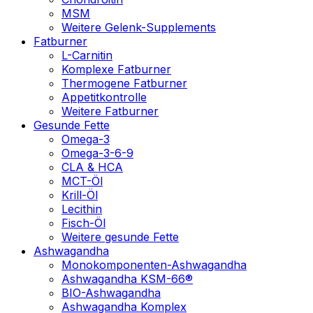
MSM
Weitere Gelenk-Supplements
Fatburner
L-Carnitin
Komplexe Fatburner
Thermogene Fatburner
Appetitkontrolle
Weitere Fatburner
Gesunde Fette
Omega-3
Omega-3-6-9
CLA & HCA
MCT-Öl
Krill-Öl
Lecithin
Fisch-Öl
Weitere gesunde Fette
Ashwagandha
Monokomponenten-Ashwagandha
Ashwagandha KSM-66®
BIO-Ashwagandha
Ashwagandha Komplex