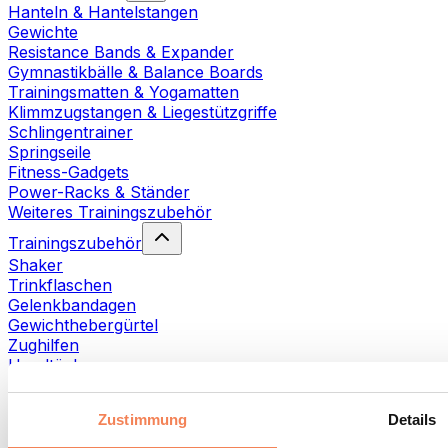
Hanteln & Hantelstangen
Gewichte
Resistance Bands & Expander
Gymnastikbälle & Balance Boards
Trainingsmatten & Yogamatten
Klimmzugstangen & Liegestützgriffe
Schlingentrainer
Springseile
Fitness-Gadgets
Power-Racks & Ständer
Weiteres Trainingszubehör
Trainingszubehör
Shaker
Trinkflaschen
Gelenkbandagen
Gewichthebergürtel
Zughilfen
Handtücher
Fitnesshandschuhe
Weiteres Trainingszubehör
Zustimmung
Details
Rehabilitationshilfen