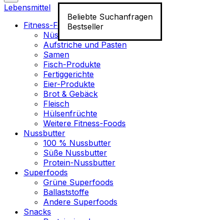
Lebensmittel
Beliebte Suchanfragen
Fitness-Food
Bestseller
Nüsse
Aufstriche und Pasten
Samen
Fisch-Produkte
Fertiggerichte
Eier-Produkte
Brot & Gebäck
Fleisch
Hülsenfrüchte
Weitere Fitness-Foods
Nussbutter
100 % Nussbutter
Süße Nussbutter
Protein-Nussbutter
Superfoods
Grüne Superfoods
Ballaststoffe
Andere Superfoods
Snacks