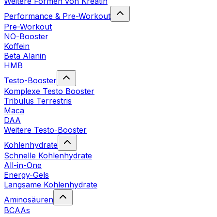
Weitere Formen von Kreatin
Performance & Pre-Workout
Pre-Workout
NO-Booster
Koffein
Beta Alanin
HMB
Testo-Booster
Komplexe Testo Booster
Tribulus Terrestris
Maca
DAA
Weitere Testo-Booster
Kohlenhydrate
Schnelle Kohlenhydrate
All-in-One
Energy-Gels
Langsame Kohlenhydrate
Aminosäuren
BCAAs