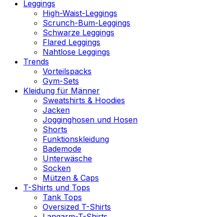
Leggings
High-Waist-Leggings
Scrunch-Bum-Leggings
Schwarze Leggings
Flared Leggings
Nahtlose Leggings
Trends
Vorteilspacks
Gym-Sets
Kleidung für Männer
Sweatshirts & Hoodies
Jacken
Jogginghosen und Hosen
Shorts
Funktionskleidung
Bademode
Unterwäsche
Socken
Mützen & Caps
T-Shirts und Tops
Tank Tops
Oversized T-Shirts
Langarm-T-Shirts