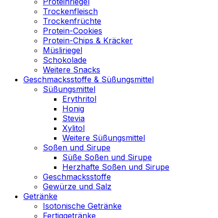
Proteinriegel
Trockenfleisch
Trockenfrüchte
Protein-Cookies
Protein-Chips & Kräcker
Müsliriegel
Schokolade
Weitere Snacks
Geschmacksstoffe & Süßungsmittel
Süßungsmittel
Erythritol
Honig
Stevia
Xylitol
Weitere Süßungsmittel
Soßen und Sirupe
Süße Soßen und Sirupe
Herzhafte Soßen und Sirupe
Geschmacksstoffe
Gewürze und Salz
Getränke
Isotonische Getränke
Fertiggetränke