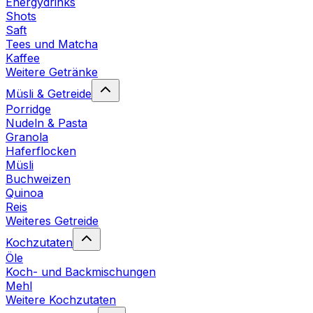
Energydrinks
Shots
Saft
Tees und Matcha
Kaffee
Weitere Getränke
Müsli & Getreide
Porridge
Nudeln & Pasta
Granola
Haferflocken
Müsli
Buchweizen
Quinoa
Reis
Weiteres Getreide
Kochzutaten
Öle
Koch- und Backmischungen
Mehl
Weitere Kochzutaten