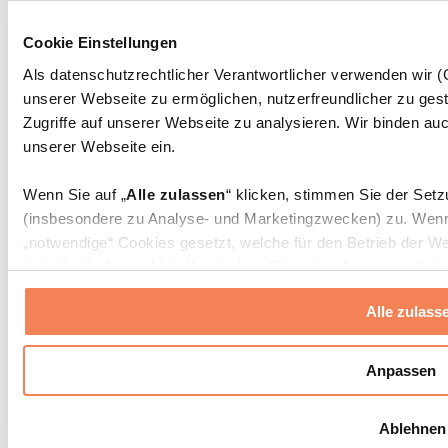
Massagepistolen
Massagegeräte
Cookie Einstellungen
Faszien- und Massagerollen
Weitere Rehabilitationshilfen
Als datenschutzrechtlicher Verantwortlicher verwenden wir
unserer Webseite zu ermöglichen, nutzerfreundlicher zu gest
Taschen & Rucksäcke
Essenstaschen und Meal-Prep-Zubehör
Zugriffe auf unserer Webseite zu analysieren. Wir binden auc
Sporttaschen
unserer Webseite ein.
Rucksäcke
Zubehör nach Aktivität
Wenn Sie auf „
Alle zulassen
“ klicken, stimmen Sie der Set
Laufen
(insbesondere zu Analyse- und Marketingzwecken) zu. Wenn 
Kampfsport
„notwendige“ Cookies gesetzt, welche für den Betrieb der We
Radfahren
individuelle Auswahl treffen, indem Sie unter „
Anpassen
“ ei
Yoga & Pilates
erlauben
“ klicken.
Kältetherapie
Alle zulass
Schwimmen
Wandern
Weitere Informationen über die Verarbeitung Ihrer Daten find
Cookies“ sowie in unserer
Datenschutzerklärung
.
Biohacking
Anpassen
Rotlichttherapie
Wasserfilter und Kannen
Sie können Ihre Einwilligung jederzeit in den
Cookie-Einstel
Ablehnen
widerrufen.
Mehr Info
Nachhaltiger Haushalt