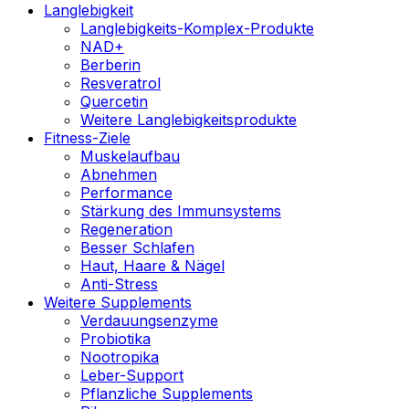
Langlebigkeit
Langlebigkeits-Komplex-Produkte
NAD+
Berberin
Resveratrol
Quercetin
Weitere Langlebigkeitsprodukte
Fitness-Ziele
Muskelaufbau
Abnehmen
Performance
Stärkung des Immunsystems
Regeneration
Besser Schlafen
Haut, Haare & Nägel
Anti-Stress
Weitere Supplements
Verdauungsenzyme
Probiotika
Nootropika
Leber-Support
Pflanzliche Supplements