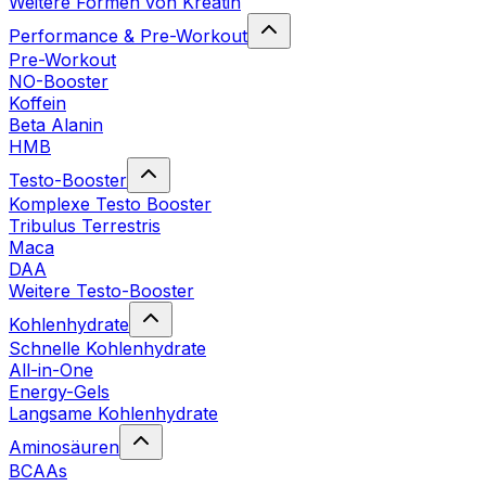
Weitere Formen von Kreatin
Performance & Pre-Workout
Pre-Workout
NO-Booster
Koffein
Beta Alanin
HMB
Testo-Booster
Komplexe Testo Booster
Tribulus Terrestris
Maca
DAA
Weitere Testo-Booster
Kohlenhydrate
Schnelle Kohlenhydrate
All-in-One
Energy-Gels
Langsame Kohlenhydrate
Aminosäuren
BCAAs