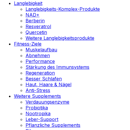
Langlebigkeit
Langlebigkeits-Komplex-Produkte
NAD+
Berberin
Resveratrol
Quercetin
Weitere Langlebigkeitsprodukte
Fitness-Ziele
Muskelaufbau
Abnehmen
Performance
Stärkung des Immunsystems
Regeneration
Besser Schlafen
Haut, Haare & Nägel
Anti-Stress
Weitere Supplements
Verdauungsenzyme
Probiotika
Nootropika
Leber-Support
Pflanzliche Supplements