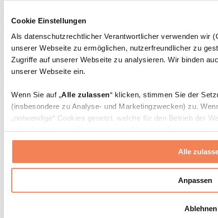
Massagepistolen
Massagegeräte
Cookie Einstellungen
Faszien- und Massagerollen
Weitere Rehabilitationshilfen
Als datenschutzrechtlicher Verantwortlicher verwenden wir
unserer Webseite zu ermöglichen, nutzerfreundlicher zu gest
Taschen & Rucksäcke
Essenstaschen und Meal-Prep-Zubehör
Zugriffe auf unserer Webseite zu analysieren. Wir binden auc
Sporttaschen
unserer Webseite ein.
Rucksäcke
Zubehör nach Aktivität
Wenn Sie auf „
Alle zulassen
“ klicken, stimmen Sie der Set
Laufen
(insbesondere zu Analyse- und Marketingzwecken) zu. Wenn 
Kampfsport
„notwendige“ Cookies gesetzt, welche für den Betrieb der We
Radfahren
individuelle Auswahl treffen, indem Sie unter „
Anpassen
“ ei
Yoga & Pilates
erlauben
“ klicken.
Kältetherapie
Alle zulass
Schwimmen
Wandern
Weitere Informationen über die Verarbeitung Ihrer Daten find
Cookies“ sowie in unserer
Datenschutzerklärung
.
Biohacking
Anpassen
Rotlichttherapie
Wasserfilter und Kannen
Sie können Ihre Einwilligung jederzeit in den
Cookie-Einstel
Ablehnen
widerrufen.
Mehr Info
Nachhaltiger Haushalt