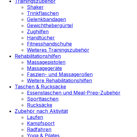
Trainingszubehör
Shaker
Trinkflaschen
Gelenkbandagen
Gewichthebergürtel
Zughilfen
Handtücher
Fitnesshandschuhe
Weiteres Trainingszubehör
Rehabilitationshilfen
Massagepistolen
Massagegeräte
Faszien- und Massagerollen
Weitere Rehabilitationshilfen
Taschen & Rucksäcke
Essenstaschen und Meal-Prep-Zubehör
Sporttaschen
Rucksäcke
Zubehör nach Aktivität
Laufen
Kampfsport
Radfahren
Yoga & Pilates