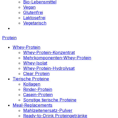
Bio-Lebensmittel
Vegan
Glutenfrei
Laktosefrei
Vegetarisch
Protein
Whey-Protein
Whey-Protein-Konzentrat
Mehrkomponenten-Whey-Protein
Whey-Isolat
Whey-Protein-Hydrolysat
Clear Protein
Tierische Proteine
Kollagen
Rinder-Protein
Casein-Protein
Sonstige tierische Proteine
Meal-Replacements
Mahlzeitenersatz-Pulver
Ready-to-Drink Proteingetränke