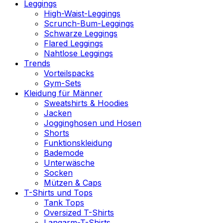
Leggings
High-Waist-Leggings
Scrunch-Bum-Leggings
Schwarze Leggings
Flared Leggings
Nahtlose Leggings
Trends
Vorteilspacks
Gym-Sets
Kleidung für Männer
Sweatshirts & Hoodies
Jacken
Jogginghosen und Hosen
Shorts
Funktionskleidung
Bademode
Unterwäsche
Socken
Mützen & Caps
T-Shirts und Tops
Tank Tops
Oversized T-Shirts
Langarm-T-Shirts