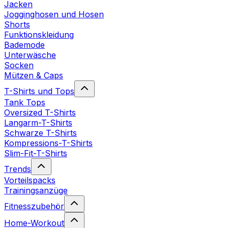
Jacken
Jogginghosen und Hosen
Shorts
Funktionskleidung
Bademode
Unterwäsche
Socken
Mützen & Caps
T-Shirts und Tops
Tank Tops
Oversized T-Shirts
Langarm-T-Shirts
Schwarze T-Shirts
Kompressions-T-Shirts
Slim-Fit-T-Shirts
Trends
Vorteilspacks
Trainingsanzüge
Fitnesszubehör
Home-Workout