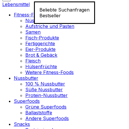
Lebensmittel
Beliebte Suchanfragen
Fitness-Food
Bestseller
Nüsse
Aufstriche und Pasten
Samen
Fisch-Produkte
Fertiggerichte
Eier-Produkte
Brot & Gebäck
Fleisch
Hülsenfrüchte
Weitere Fitness-Foods
Nussbutter
100 % Nussbutter
Süße Nussbutter
Protein-Nussbutter
Superfoods
Grüne Superfoods
Ballaststoffe
Andere Superfoods
Snacks