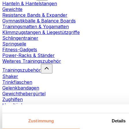
Hanteln & Hantelstangen
Gewichte
Resistance Bands & Expander
Gymnastikbälle & Balance Boards
Trainingsmatten & Yogamatten
Klimmzugstangen & Liegestützgriffe
Schlingentrainer
Springseile
Fitness-Gadgets
Power-Racks & Ständer
Weiteres Trainingszubehör
Trainingszubehör
Shaker
Trinkflaschen
Gelenkbandagen
Gewichthebergürtel
Zughilfen
Handtücher
Fitnesshandschuhe
Weiteres Trainingszubehör
Zustimmung
Details
Rehabilitationshilfen