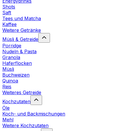
Energydrinks
Shots
Saft
Tees und Matcha
Kaffee
Weitere Getränke
Müsli & Getreide
Porridge
Nudeln & Pasta
Granola
Haferflocken
Müsli
Buchweizen
Quinoa
Reis
Weiteres Getreide
Kochzutaten
Öle
Koch- und Backmischungen
Mehl
Weitere Kochzutaten