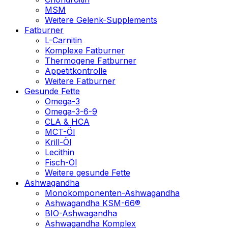
MSM
Weitere Gelenk-Supplements
Fatburner
L-Carnitin
Komplexe Fatburner
Thermogene Fatburner
Appetitkontrolle
Weitere Fatburner
Gesunde Fette
Omega-3
Omega-3-6-9
CLA & HCA
MCT-Öl
Krill-Öl
Lecithin
Fisch-Öl
Weitere gesunde Fette
Ashwagandha
Monokomponenten-Ashwagandha
Ashwagandha KSM-66®
BIO-Ashwagandha
Ashwagandha Komplex