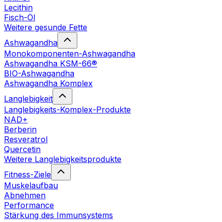
Lecithin
Fisch-Öl
Weitere gesunde Fette
Ashwagandha
Monokomponenten-Ashwagandha
Ashwagandha KSM-66®
BIO-Ashwagandha
Ashwagandha Komplex
Langlebigkeit
Langlebigkeits-Komplex-Produkte
NAD+
Berberin
Resveratrol
Quercetin
Weitere Langlebigkeitsprodukte
Fitness-Ziele
Muskelaufbau
Abnehmen
Performance
Stärkung des Immunsystems