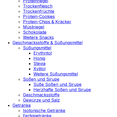
Proteinriegel
Trockenfleisch
Trockenfrüchte
Protein-Cookies
Protein-Chips & Kräcker
Müsliriegel
Schokolade
Weitere Snacks
Geschmacksstoffe & Süßungsmittel
Süßungsmittel
Erythritol
Honig
Stevia
Xylitol
Weitere Süßungsmittel
Soßen und Sirupe
Süße Soßen und Sirupe
Herzhafte Soßen und Sirupe
Geschmacksstoffe
Gewürze und Salz
Getränke
Isotonische Getränke
Fertiggetränke