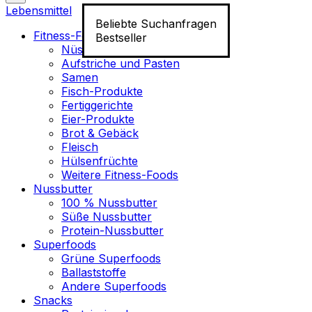
Lebensmittel
Beliebte Suchanfragen
Fitness-Food
Bestseller
Nüsse
Aufstriche und Pasten
Samen
Fisch-Produkte
Fertiggerichte
Eier-Produkte
Brot & Gebäck
Fleisch
Hülsenfrüchte
Weitere Fitness-Foods
Nussbutter
100 % Nussbutter
Süße Nussbutter
Protein-Nussbutter
Superfoods
Grüne Superfoods
Ballaststoffe
Andere Superfoods
Snacks