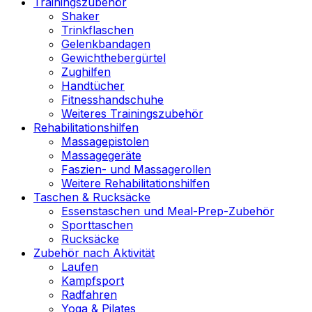
Trainingszubehör
Shaker
Trinkflaschen
Gelenkbandagen
Gewichthebergürtel
Zughilfen
Handtücher
Fitnesshandschuhe
Weiteres Trainingszubehör
Rehabilitationshilfen
Massagepistolen
Massagegeräte
Faszien- und Massagerollen
Weitere Rehabilitationshilfen
Taschen & Rucksäcke
Essenstaschen und Meal-Prep-Zubehör
Sporttaschen
Rucksäcke
Zubehör nach Aktivität
Laufen
Kampfsport
Radfahren
Yoga & Pilates