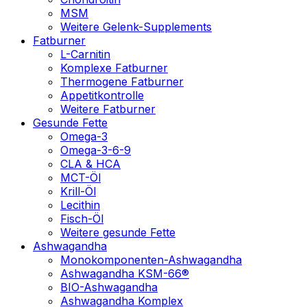
MSM
Weitere Gelenk-Supplements
Fatburner
L-Carnitin
Komplexe Fatburner
Thermogene Fatburner
Appetitkontrolle
Weitere Fatburner
Gesunde Fette
Omega-3
Omega-3-6-9
CLA & HCA
MCT-Öl
Krill-Öl
Lecithin
Fisch-Öl
Weitere gesunde Fette
Ashwagandha
Monokomponenten-Ashwagandha
Ashwagandha KSM-66®
BIO-Ashwagandha
Ashwagandha Komplex