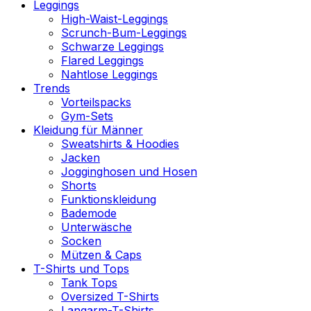
Leggings
High-Waist-Leggings
Scrunch-Bum-Leggings
Schwarze Leggings
Flared Leggings
Nahtlose Leggings
Trends
Vorteilspacks
Gym-Sets
Kleidung für Männer
Sweatshirts & Hoodies
Jacken
Jogginghosen und Hosen
Shorts
Funktionskleidung
Bademode
Unterwäsche
Socken
Mützen & Caps
T-Shirts und Tops
Tank Tops
Oversized T-Shirts
Langarm-T-Shirts