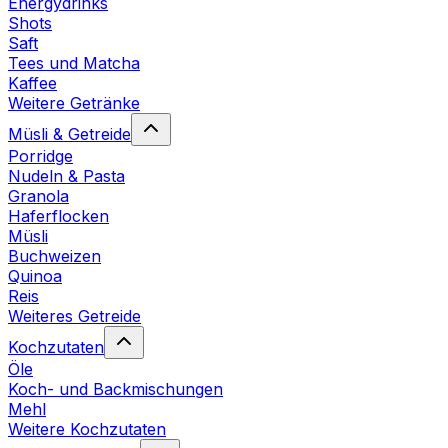
Energydrinks
Shots
Saft
Tees und Matcha
Kaffee
Weitere Getränke
Müsli & Getreide
Porridge
Nudeln & Pasta
Granola
Haferflocken
Müsli
Buchweizen
Quinoa
Reis
Weiteres Getreide
Kochzutaten
Öle
Koch- und Backmischungen
Mehl
Weitere Kochzutaten