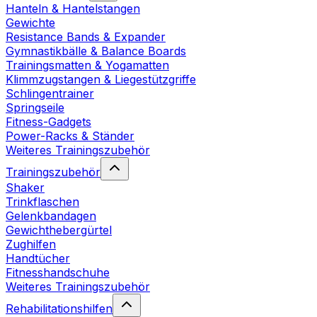
Hanteln & Hantelstangen
Gewichte
Resistance Bands & Expander
Gymnastikbälle & Balance Boards
Trainingsmatten & Yogamatten
Klimmzugstangen & Liegestützgriffe
Schlingentrainer
Springseile
Fitness-Gadgets
Power-Racks & Ständer
Weiteres Trainingszubehör
Trainingszubehör
Shaker
Trinkflaschen
Gelenkbandagen
Gewichthebergürtel
Zughilfen
Handtücher
Fitnesshandschuhe
Weiteres Trainingszubehör
Rehabilitationshilfen