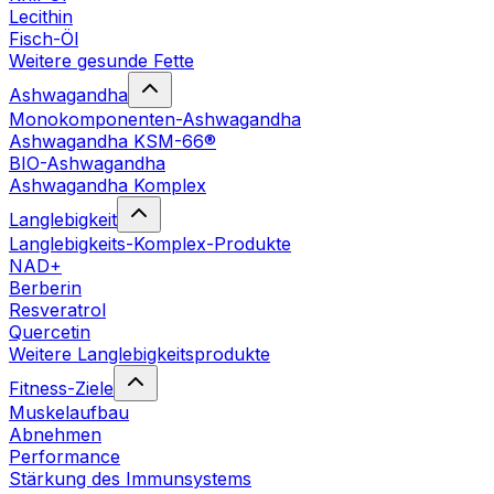
Lecithin
Fisch-Öl
Weitere gesunde Fette
Ashwagandha
Monokomponenten-Ashwagandha
Ashwagandha KSM-66®
BIO-Ashwagandha
Ashwagandha Komplex
Langlebigkeit
Langlebigkeits-Komplex-Produkte
NAD+
Berberin
Resveratrol
Quercetin
Weitere Langlebigkeitsprodukte
Fitness-Ziele
Muskelaufbau
Abnehmen
Performance
Stärkung des Immunsystems