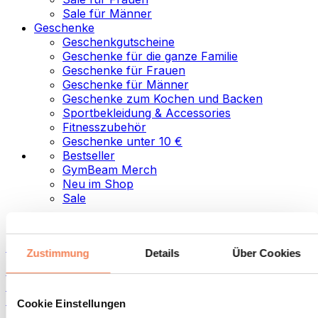
Sale für Männer
Geschenke
Geschenkgutscheine
Geschenke für die ganze Familie
Geschenke für Frauen
Geschenke für Männer
Geschenke zum Kochen und Backen
Sportbekleidung & Accessories
Fitnesszubehör
Geschenke unter 10 €
Bestseller
GymBeam Merch
Neu im Shop
Sale
Kategorien
Lebensmittel
Zustimmung
Details
Über Cookies
Fitness-Food
Nüsse
Aufstriche und Pasten
Cookie Einstellungen
Samen