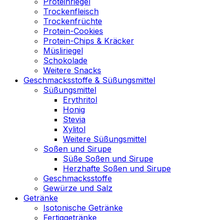
Proteinriegel
Trockenfleisch
Trockenfrüchte
Protein-Cookies
Protein-Chips & Kräcker
Müsliriegel
Schokolade
Weitere Snacks
Geschmacksstoffe & Süßungsmittel
Süßungsmittel
Erythritol
Honig
Stevia
Xylitol
Weitere Süßungsmittel
Soßen und Sirupe
Süße Soßen und Sirupe
Herzhafte Soßen und Sirupe
Geschmacksstoffe
Gewürze und Salz
Getränke
Isotonische Getränke
Fertiggetränke