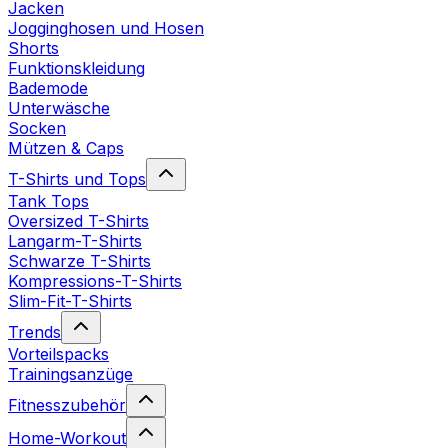
Jacken
Jogginghosen und Hosen
Shorts
Funktionskleidung
Bademode
Unterwäsche
Socken
Mützen & Caps
T-Shirts und Tops
Tank Tops
Oversized T-Shirts
Langarm-T-Shirts
Schwarze T-Shirts
Kompressions-T-Shirts
Slim-Fit-T-Shirts
Trends
Vorteilspacks
Trainingsanzüge
Fitnesszubehör
Home-Workout