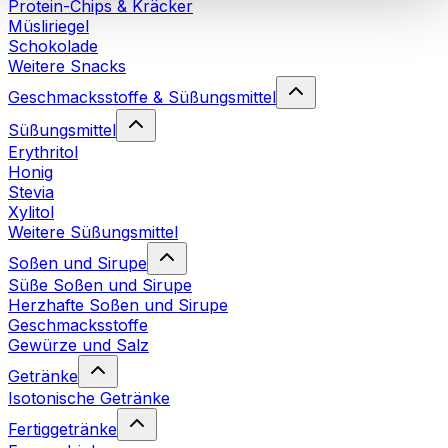
Protein-Chips & Kräcker
Cookies“ sowie in unserer
Datenschutzerklärung
.
Müsliriegel
Schokolade
Weitere Snacks
Sie können Ihre Einwilligung jederzeit in den
Cookie-
Einstellungen
auf unserer Webseite ändern oder
Geschmacksstoffe & Süßungsmittel
widerrufen.
Mehr Info
Süßungsmittel
Erythritol
Honig
Stevia
Xylitol
Weitere Süßungsmittel
Soßen und Sirupe
Süße Soßen und Sirupe
Herzhafte Soßen und Sirupe
Geschmacksstoffe
Gewürze und Salz
Getränke
Isotonische Getränke
Fertiggetränke