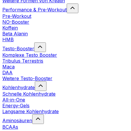
Weitere Formen von Kreatin
Performance & Pre-Workout
Pre-Workout
NO-Booster
Koffein
Beta Alanin
HMB
Testo-Booster
Komplexe Testo Booster
Tribulus Terrestris
Maca
DAA
Weitere Testo-Booster
Kohlenhydrate
Schnelle Kohlenhydrate
All-in-One
Energy-Gels
Langsame Kohlenhydrate
Aminosäuren
BCAAs