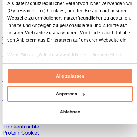
Als datenschutzrechtlicher Verantwortlicher verwenden wir
Fisch-Produkte
Fertiggerichte
(GymBeam s.r.o.) Cookies, um den Besuch auf unserer
Eier-Produkte
Webseite zu ermöglichen, nutzerfreundlicher zu gestalten,
Brot & Gebäck
Inhalte und Anzeigen zu personalisieren und Zugriffe auf
Fleisch
unserer Webseite zu analysieren. Wir binden auch Inhalte
Hülsenfrüchte
von Anbietern aus Drittstaaten auf unserer Webseite ein.
Weitere Fitness-Foods
Nussbutter
Wenn Sie auf „
Alle zulassen
“ klicken, stimmen Sie der
100 % Nussbutter
Setzung von technisch nicht notwendigen Cookies
Süße Nussbutter
(insbesondere zu Analyse- und Marketingzwecken) zu.
Protein-Nussbutter
Alle zulassen
Wenn Sie auf „
Ablehnen
“ klicken, werden nur
Superfoods
„notwendige“ Cookies gesetzt, welche für den Betrieb der
Grüne Superfoods
Webseite erforderlich sind. Sie können auch eine
Ballaststoffe
Anpassen
Andere Superfoods
individuelle Auswahl treffen, indem Sie unter „
Anpassen
“
einzelne Kategorien an- oder abwählen und „
Auswahl
Snacks
Ablehnen
erlauben
“ klicken.
Proteinriegel
Trockenfleisch
Trockenfrüchte
Weitere Informationen über die Verarbeitung Ihrer Daten
Protein-Cookies
finden Sie in den Unterpunkten „Details“ und „Über