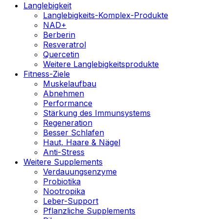
Langlebigkeit
Langlebigkeits-Komplex-Produkte
NAD+
Berberin
Resveratrol
Quercetin
Weitere Langlebigkeitsprodukte
Fitness-Ziele
Muskelaufbau
Abnehmen
Performance
Stärkung des Immunsystems
Regeneration
Besser Schlafen
Haut, Haare & Nägel
Anti-Stress
Weitere Supplements
Verdauungsenzyme
Probiotika
Nootropika
Leber-Support
Pflanzliche Supplements