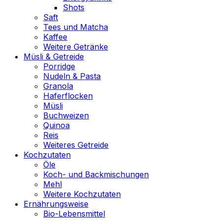
Shots
Saft
Tees und Matcha
Kaffee
Weitere Getränke
Müsli & Getreide
Porridge
Nudeln & Pasta
Granola
Haferflocken
Müsli
Buchweizen
Quinoa
Reis
Weiteres Getreide
Kochzutaten
Öle
Koch- und Backmischungen
Mehl
Weitere Kochzutaten
Ernährungsweise
Bio-Lebensmittel