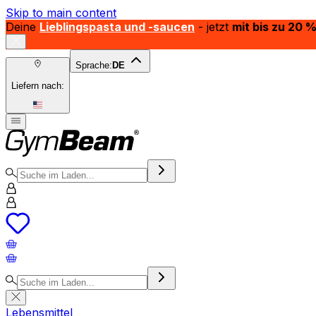
Skip to main content
Deine
Lieblingspasta und -saucen
- jetzt
mit bis zu 20 
Sprache:
DE
Liefern nach:
Lebensmittel