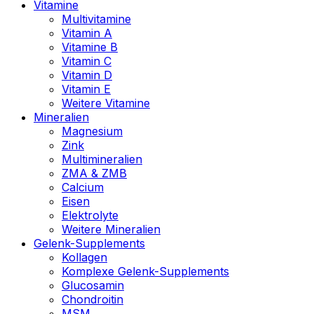
Vitamine
Multivitamine
Vitamin A
Vitamine B
Vitamin C
Vitamin D
Vitamin E
Weitere Vitamine
Mineralien
Magnesium
Zink
Multimineralien
ZMA & ZMB
Calcium
Eisen
Elektrolyte
Weitere Mineralien
Gelenk-Supplements
Kollagen
Komplexe Gelenk-Supplements
Glucosamin
Chondroitin
MSM