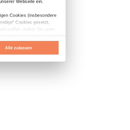
 unserer Webseite ein.
digen Cookies (insbesondere
endige“ Cookies gesetzt,
ahl treffen, indem Sie unter
Alle zulassen
ils“ und „Über Cookies“
ern oder widerrufen.
Mehr