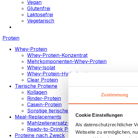
Vegan
Glutenfrei
Laktosefrei
Vegetarisch
Protein
Whey-Protein
Whey-Protein-Konzentrat
Mehrkomponenten-Whey-Protein
Whey-Isolat
Whey-Protein-Hydrolysat
Clear Protein
Tierische Proteine
Kollagen
Zustimmung
Rinder-Protein
Casein-Protein
Sonstige tierische Proteine
Cookie Einstellungen
Meal-Replacements
Mahlzeitenersatz-Pulver
Als datenschutzrechtlicher 
Ready-to-Drink Proteingetränke
Webseite zu ermöglichen, nut
Proteine nach Zweck