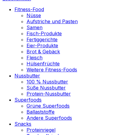
Fitness-Food
Nüsse
Aufstriche und Pasten
Samen
Fisch-Produkte
Fertiggerichte
Eier-Produkte
Brot & Gebäck
Fleisch
Hülsenfrüchte
Weitere Fitness-Foods
Nussbutter
100 % Nussbutter
Süße Nussbutter
Protein-Nussbutter
Superfoods
Grüne Superfoods
Ballaststoffe
Andere Superfoods
Snacks
Proteinriegel