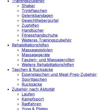
Trainingszubehör
Shaker
Trinkflaschen
Gelenkbandagen
Gewichthebergürtel
Zughilfen
Handtücher
Fitnesshandschuhe
Weiteres Trainingszubehör
Rehabilitationshilfen
Massagepistolen
Massagegeräte
Faszien- und Massagerollen
Weitere Rehabilitationshilfen
Taschen & Rucksäcke
Essenstaschen und Meal-Prep-Zubehör
Sporttaschen
Rucksäcke
Zubehör nach Aktivität
Laufen
Kampfsport
Radfahren
Yoga & Pilates