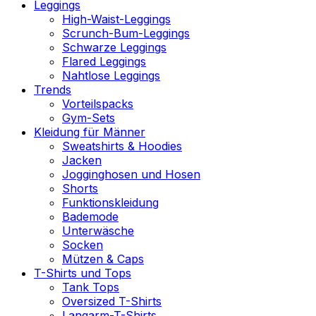
Leggings
High-Waist-Leggings
Scrunch-Bum-Leggings
Schwarze Leggings
Flared Leggings
Nahtlose Leggings
Trends
Vorteilspacks
Gym-Sets
Kleidung für Männer
Sweatshirts & Hoodies
Jacken
Jogginghosen und Hosen
Shorts
Funktionskleidung
Bademode
Unterwäsche
Socken
Mützen & Caps
T-Shirts und Tops
Tank Tops
Oversized T-Shirts
Langarm-T-Shirts