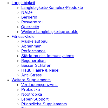
Langlebigkeit
Langlebigkeits-Komplex-Produkte
NAD+
Berberin
Resveratrol
Quercetin
Weitere Langlebigkeitsprodukte
Fitness-Ziele
Muskelaufbau
Abnehmen
Performance
Stärkung des Immunsystems
Regeneration
Besser Schlafen
Haut, Haare & Nägel
Anti-Stress
Weitere Supplements
Verdauungsenzyme
Probiotika
Nootropika
Leber-Support
Pflanzliche Supplements