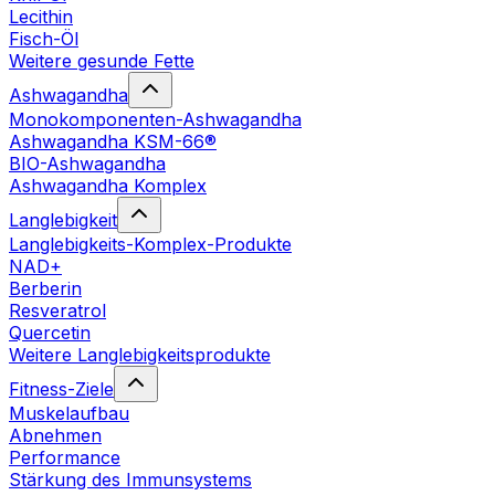
Lecithin
Fisch-Öl
Weitere gesunde Fette
Ashwagandha
Monokomponenten-Ashwagandha
Ashwagandha KSM-66®
BIO-Ashwagandha
Ashwagandha Komplex
Langlebigkeit
Langlebigkeits-Komplex-Produkte
NAD+
Berberin
Resveratrol
Quercetin
Weitere Langlebigkeitsprodukte
Fitness-Ziele
Muskelaufbau
Abnehmen
Performance
Stärkung des Immunsystems