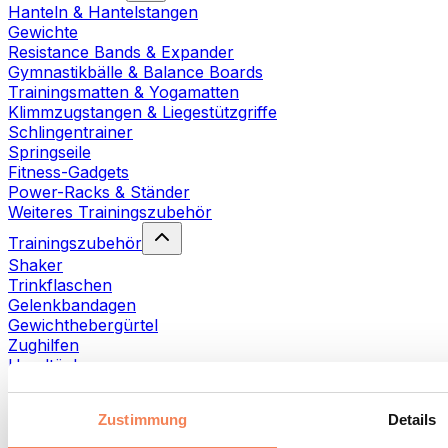
Hanteln & Hantelstangen
Gewichte
Resistance Bands & Expander
Gymnastikbälle & Balance Boards
Trainingsmatten & Yogamatten
Klimmzugstangen & Liegestützgriffe
Schlingentrainer
Springseile
Fitness-Gadgets
Power-Racks & Ständer
Weiteres Trainingszubehör
Trainingszubehör
Shaker
Trinkflaschen
Gelenkbandagen
Gewichthebergürtel
Zughilfen
Handtücher
Fitnesshandschuhe
Weiteres Trainingszubehör
Zustimmung
Details
Rehabilitationshilfen