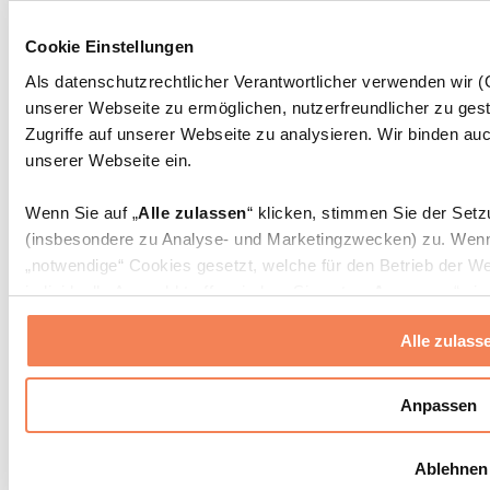
Massagepistolen
Massagegeräte
Cookie Einstellungen
Faszien- und Massagerollen
Weitere Rehabilitationshilfen
Als datenschutzrechtlicher Verantwortlicher verwenden wir
unserer Webseite zu ermöglichen, nutzerfreundlicher zu gest
Taschen & Rucksäcke
Essenstaschen und Meal-Prep-Zubehör
Zugriffe auf unserer Webseite zu analysieren. Wir binden auc
Sporttaschen
unserer Webseite ein.
Rucksäcke
Zubehör nach Aktivität
Wenn Sie auf „
Alle zulassen
“ klicken, stimmen Sie der Set
Laufen
(insbesondere zu Analyse- und Marketingzwecken) zu. Wenn 
Kampfsport
„notwendige“ Cookies gesetzt, welche für den Betrieb der We
Radfahren
individuelle Auswahl treffen, indem Sie unter „
Anpassen
“ ei
Yoga & Pilates
erlauben
“ klicken.
Kältetherapie
Alle zulass
Schwimmen
Wandern
Weitere Informationen über die Verarbeitung Ihrer Daten find
Cookies“ sowie in unserer
Datenschutzerklärung
.
Biohacking
Anpassen
Rotlichttherapie
Wasserfilter und Kannen
Sie können Ihre Einwilligung jederzeit in den
Cookie-Einstel
Ablehnen
widerrufen.
Mehr Info
Nachhaltiger Haushalt