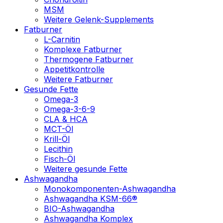
MSM
Weitere Gelenk-Supplements
Fatburner
L-Carnitin
Komplexe Fatburner
Thermogene Fatburner
Appetitkontrolle
Weitere Fatburner
Gesunde Fette
Omega-3
Omega-3-6-9
CLA & HCA
MCT-Öl
Krill-Öl
Lecithin
Fisch-Öl
Weitere gesunde Fette
Ashwagandha
Monokomponenten-Ashwagandha
Ashwagandha KSM-66®
BIO-Ashwagandha
Ashwagandha Komplex