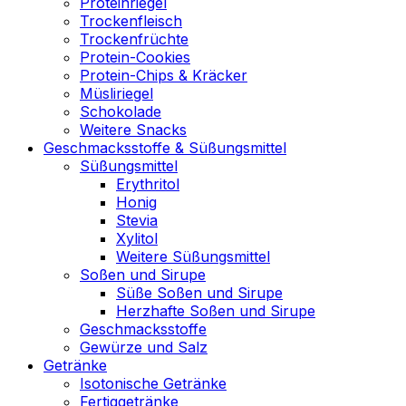
Proteinriegel
Trockenfleisch
Trockenfrüchte
Protein-Cookies
Protein-Chips & Kräcker
Müsliriegel
Schokolade
Weitere Snacks
Geschmacksstoffe & Süßungsmittel
Süßungsmittel
Erythritol
Honig
Stevia
Xylitol
Weitere Süßungsmittel
Soßen und Sirupe
Süße Soßen und Sirupe
Herzhafte Soßen und Sirupe
Geschmacksstoffe
Gewürze und Salz
Getränke
Isotonische Getränke
Fertiggetränke