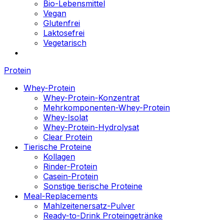
Bio-Lebensmittel
Vegan
Glutenfrei
Laktosefrei
Vegetarisch
Protein
Whey-Protein
Whey-Protein-Konzentrat
Mehrkomponenten-Whey-Protein
Whey-Isolat
Whey-Protein-Hydrolysat
Clear Protein
Tierische Proteine
Kollagen
Rinder-Protein
Casein-Protein
Sonstige tierische Proteine
Meal-Replacements
Mahlzeitenersatz-Pulver
Ready-to-Drink Proteingetränke