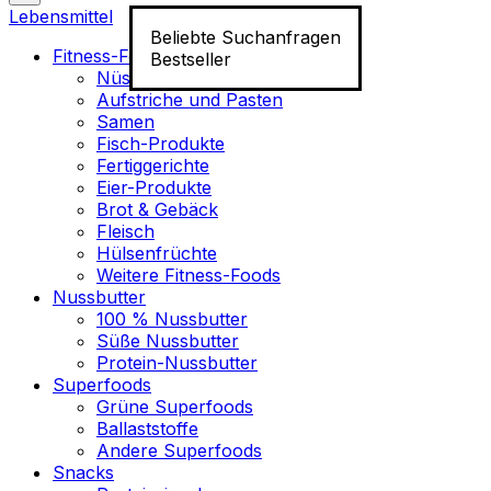
Lebensmittel
Beliebte Suchanfragen
Fitness-Food
Bestseller
Nüsse
Aufstriche und Pasten
Samen
Fisch-Produkte
Fertiggerichte
Eier-Produkte
Brot & Gebäck
Fleisch
Hülsenfrüchte
Weitere Fitness-Foods
Nussbutter
100 % Nussbutter
Süße Nussbutter
Protein-Nussbutter
Superfoods
Grüne Superfoods
Ballaststoffe
Andere Superfoods
Snacks