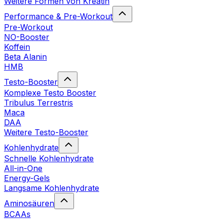
Weitere Formen von Kreatin
Performance & Pre-Workout
Pre-Workout
NO-Booster
Koffein
Beta Alanin
HMB
Testo-Booster
Komplexe Testo Booster
Tribulus Terrestris
Maca
DAA
Weitere Testo-Booster
Kohlenhydrate
Schnelle Kohlenhydrate
All-in-One
Energy-Gels
Langsame Kohlenhydrate
Aminosäuren
BCAAs