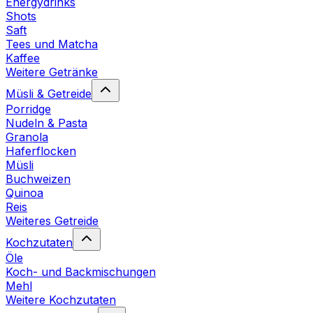
Energydrinks
Shots
Saft
Tees und Matcha
Kaffee
Weitere Getränke
Müsli & Getreide
Porridge
Nudeln & Pasta
Granola
Haferflocken
Müsli
Buchweizen
Quinoa
Reis
Weiteres Getreide
Kochzutaten
Öle
Koch- und Backmischungen
Mehl
Weitere Kochzutaten