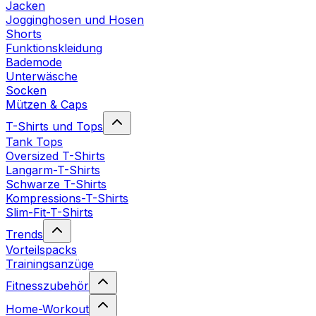
Jacken
Jogginghosen und Hosen
Shorts
Funktionskleidung
Bademode
Unterwäsche
Socken
Mützen & Caps
T-Shirts und Tops
Tank Tops
Oversized T-Shirts
Langarm-T-Shirts
Schwarze T-Shirts
Kompressions-T-Shirts
Slim-Fit-T-Shirts
Trends
Vorteilspacks
Trainingsanzüge
Fitnesszubehör
Home-Workout