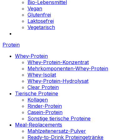
Bio-Lebensmittel
Vegan
Glutenfrei
Laktosefrei
Vegetarisch
Protein
Whey-Protein
Whey-Protein-Konzentrat
Mehrkomponenten-Whey-Protein
Whey-Isolat
Whey-Protein-Hydrolysat
Clear Protein
Tierische Proteine
Kollagen
Rinder-Protein
Casein-Protein
Sonstige tierische Proteine
Meal-Replacements
Mahlzeitenersatz-Pulver
Ready-to-Drink Proteingetränke