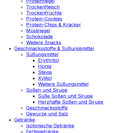
Proteinriegel
Trockenfleisch
Trockenfrüchte
Protein-Cookies
Protein-Chips & Kräcker
Müsliriegel
Schokolade
Weitere Snacks
Geschmacksstoffe & Süßungsmittel
Süßungsmittel
Erythritol
Honig
Stevia
Xylitol
Weitere Süßungsmittel
Soßen und Sirupe
Süße Soßen und Sirupe
Herzhafte Soßen und Sirupe
Geschmacksstoffe
Gewürze und Salz
Getränke
Isotonische Getränke
Fertiggetränke