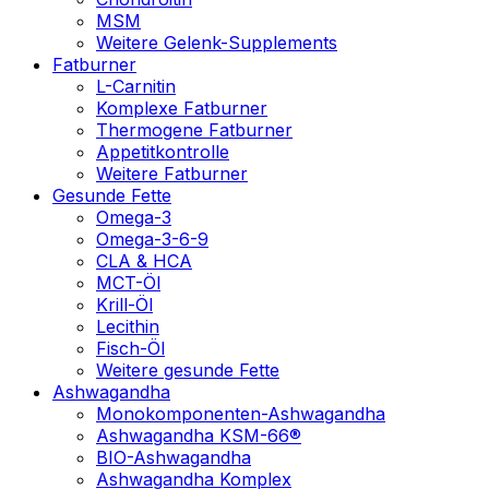
MSM
Weitere Gelenk-Supplements
Fatburner
L-Carnitin
Komplexe Fatburner
Thermogene Fatburner
Appetitkontrolle
Weitere Fatburner
Gesunde Fette
Omega-3
Omega-3-6-9
CLA & HCA
MCT-Öl
Krill-Öl
Lecithin
Fisch-Öl
Weitere gesunde Fette
Ashwagandha
Monokomponenten-Ashwagandha
Ashwagandha KSM-66®
BIO-Ashwagandha
Ashwagandha Komplex