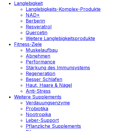
Langlebigkeit
Langlebigkeits-Komplex-Produkte
NAD+
Berberin
Resveratrol
Quercetin
Weitere Langlebigkeitsprodukte
Fitness-Ziele
Muskelaufbau
Abnehmen
Performance
Stärkung des Immunsystems
Regeneration
Besser Schlafen
Haut, Haare & Nägel
Anti-Stress
Weitere Supplements
Verdauungsenzyme
Probiotika
Nootropika
Leber-Support
Pflanzliche Supplements