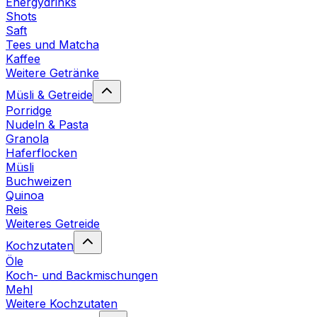
Energydrinks
Shots
Saft
Tees und Matcha
Kaffee
Weitere Getränke
Müsli & Getreide
Porridge
Nudeln & Pasta
Granola
Haferflocken
Müsli
Buchweizen
Quinoa
Reis
Weiteres Getreide
Kochzutaten
Öle
Koch- und Backmischungen
Mehl
Weitere Kochzutaten