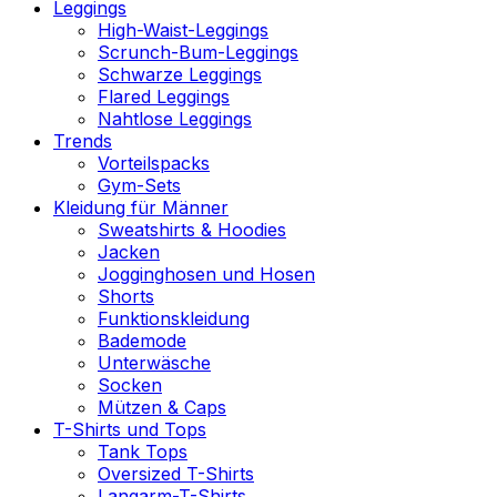
Leggings
High-Waist-Leggings
Scrunch-Bum-Leggings
Schwarze Leggings
Flared Leggings
Nahtlose Leggings
Trends
Vorteilspacks
Gym-Sets
Kleidung für Männer
Sweatshirts & Hoodies
Jacken
Jogginghosen und Hosen
Shorts
Funktionskleidung
Bademode
Unterwäsche
Socken
Mützen & Caps
T-Shirts und Tops
Tank Tops
Oversized T-Shirts
Langarm-T-Shirts