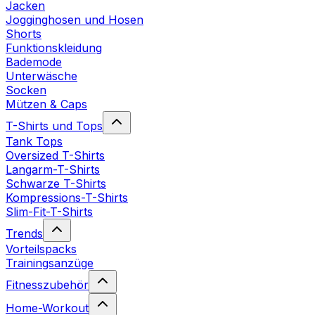
Jacken
Jogginghosen und Hosen
Shorts
Funktionskleidung
Bademode
Unterwäsche
Socken
Mützen & Caps
T-Shirts und Tops
Tank Tops
Oversized T-Shirts
Langarm-T-Shirts
Schwarze T-Shirts
Kompressions-T-Shirts
Slim-Fit-T-Shirts
Trends
Vorteilspacks
Trainingsanzüge
Fitnesszubehör
Home-Workout