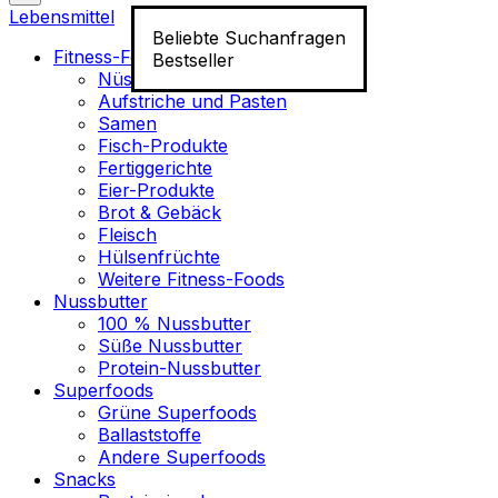
Lebensmittel
Beliebte Suchanfragen
Fitness-Food
Bestseller
Nüsse
Aufstriche und Pasten
Samen
Fisch-Produkte
Fertiggerichte
Eier-Produkte
Brot & Gebäck
Fleisch
Hülsenfrüchte
Weitere Fitness-Foods
Nussbutter
100 % Nussbutter
Süße Nussbutter
Protein-Nussbutter
Superfoods
Grüne Superfoods
Ballaststoffe
Andere Superfoods
Snacks