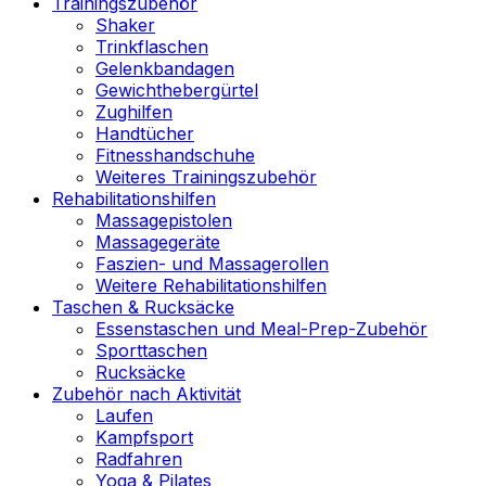
Trainingszubehör
Shaker
Trinkflaschen
Gelenkbandagen
Gewichthebergürtel
Zughilfen
Handtücher
Fitnesshandschuhe
Weiteres Trainingszubehör
Rehabilitationshilfen
Massagepistolen
Massagegeräte
Faszien- und Massagerollen
Weitere Rehabilitationshilfen
Taschen & Rucksäcke
Essenstaschen und Meal-Prep-Zubehör
Sporttaschen
Rucksäcke
Zubehör nach Aktivität
Laufen
Kampfsport
Radfahren
Yoga & Pilates