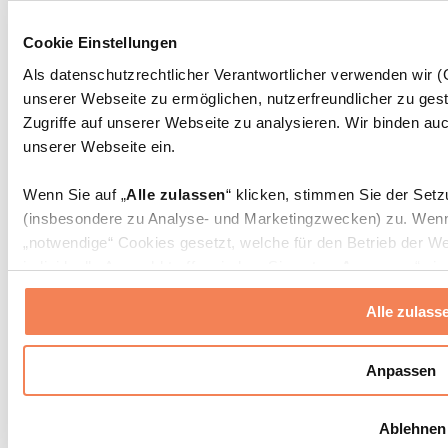
Massagepistolen
Massagegeräte
Cookie Einstellungen
Faszien- und Massagerollen
Weitere Rehabilitationshilfen
Als datenschutzrechtlicher Verantwortlicher verwenden wir
unserer Webseite zu ermöglichen, nutzerfreundlicher zu gest
Taschen & Rucksäcke
Essenstaschen und Meal-Prep-Zubehör
Zugriffe auf unserer Webseite zu analysieren. Wir binden auc
Sporttaschen
unserer Webseite ein.
Rucksäcke
Zubehör nach Aktivität
Wenn Sie auf „
Alle zulassen
“ klicken, stimmen Sie der Set
Laufen
(insbesondere zu Analyse- und Marketingzwecken) zu. Wenn 
Kampfsport
„notwendige“ Cookies gesetzt, welche für den Betrieb der We
Radfahren
individuelle Auswahl treffen, indem Sie unter „
Anpassen
“ ei
Yoga & Pilates
erlauben
“ klicken.
Kältetherapie
Alle zulass
Schwimmen
Wandern
Weitere Informationen über die Verarbeitung Ihrer Daten find
Cookies“ sowie in unserer
Datenschutzerklärung
.
Biohacking
Anpassen
Rotlichttherapie
Wasserfilter und Kannen
Sie können Ihre Einwilligung jederzeit in den
Cookie-Einstel
Ablehnen
widerrufen.
Mehr Info
Nachhaltiger Haushalt