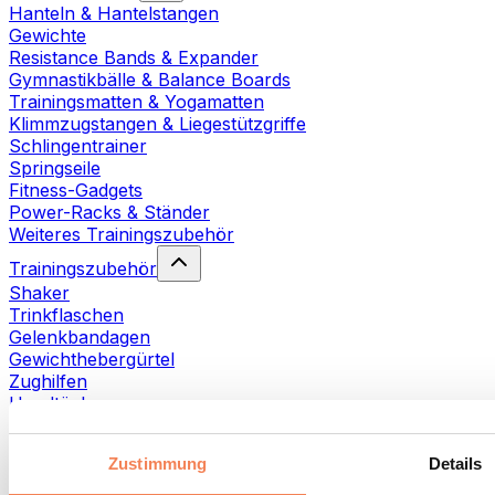
Hanteln & Hantelstangen
Gewichte
Resistance Bands & Expander
Gymnastikbälle & Balance Boards
Trainingsmatten & Yogamatten
Klimmzugstangen & Liegestützgriffe
Schlingentrainer
Springseile
Fitness-Gadgets
Power-Racks & Ständer
Weiteres Trainingszubehör
Trainingszubehör
Shaker
Trinkflaschen
Gelenkbandagen
Gewichthebergürtel
Zughilfen
Handtücher
Fitnesshandschuhe
Weiteres Trainingszubehör
Zustimmung
Details
Rehabilitationshilfen