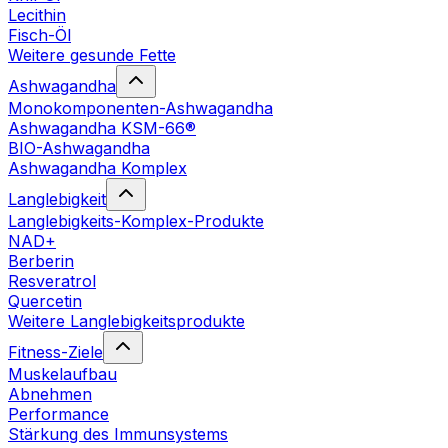
Lecithin
Fisch-Öl
Weitere gesunde Fette
Ashwagandha
Monokomponenten-Ashwagandha
Ashwagandha KSM-66®
BIO-Ashwagandha
Ashwagandha Komplex
Langlebigkeit
Langlebigkeits-Komplex-Produkte
NAD+
Berberin
Resveratrol
Quercetin
Weitere Langlebigkeitsprodukte
Fitness-Ziele
Muskelaufbau
Abnehmen
Performance
Stärkung des Immunsystems