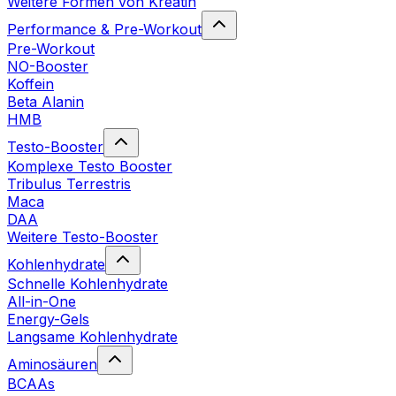
Weitere Formen von Kreatin
Performance & Pre-Workout
Pre-Workout
NO-Booster
Koffein
Beta Alanin
HMB
Testo-Booster
Komplexe Testo Booster
Tribulus Terrestris
Maca
DAA
Weitere Testo-Booster
Kohlenhydrate
Schnelle Kohlenhydrate
All-in-One
Energy-Gels
Langsame Kohlenhydrate
Aminosäuren
BCAAs