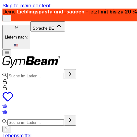
Skip to main content
Deine
Lieblingspasta und -saucen
- jetzt
mit bis zu 20 
Sprache:
DE
Liefern nach:
Lebensmittel