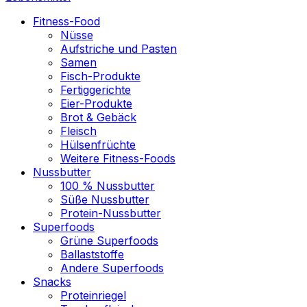
Fitness-Food
Nüsse
Aufstriche und Pasten
Samen
Fisch-Produkte
Fertiggerichte
Eier-Produkte
Brot & Gebäck
Fleisch
Hülsenfrüchte
Weitere Fitness-Foods
Nussbutter
100 % Nussbutter
Süße Nussbutter
Protein-Nussbutter
Superfoods
Grüne Superfoods
Ballaststoffe
Andere Superfoods
Snacks
Proteinriegel