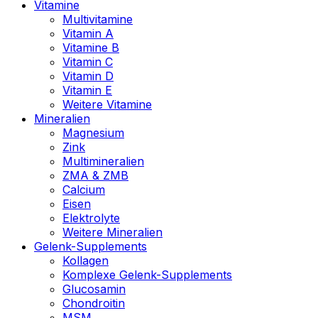
Vitamine
Multivitamine
Vitamin A
Vitamine B
Vitamin C
Vitamin D
Vitamin E
Weitere Vitamine
Mineralien
Magnesium
Zink
Multimineralien
ZMA & ZMB
Calcium
Eisen
Elektrolyte
Weitere Mineralien
Gelenk-Supplements
Kollagen
Komplexe Gelenk-Supplements
Glucosamin
Chondroitin
MSM