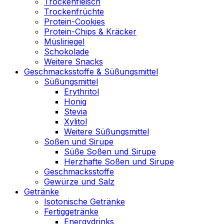
Trockenfleisch
Trockenfrüchte
Protein-Cookies
Protein-Chips & Kräcker
Müsliriegel
Schokolade
Weitere Snacks
Geschmacksstoffe & Süßungsmittel
Süßungsmittel
Erythritol
Honig
Stevia
Xylitol
Weitere Süßungsmittel
Soßen und Sirupe
Süße Soßen und Sirupe
Herzhafte Soßen und Sirupe
Geschmacksstoffe
Gewürze und Salz
Getränke
Isotonische Getränke
Fertiggetränke
Energydrinks