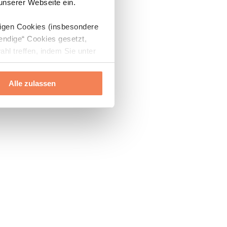
 unserer Webseite ein.
digen Cookies (insbesondere
endige“ Cookies gesetzt,
ahl treffen, indem Sie unter
Alle zulassen
ils“ und „Über Cookies“
ern oder widerrufen.
Mehr