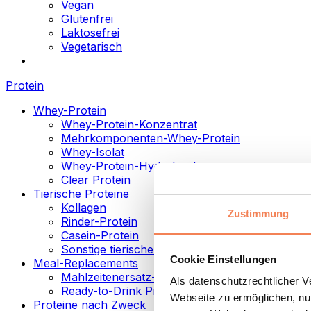
Vegan
Glutenfrei
Laktosefrei
Vegetarisch
Protein
Whey-Protein
Whey-Protein-Konzentrat
Mehrkomponenten-Whey-Protein
Whey-Isolat
Whey-Protein-Hydrolysat
Clear Protein
Tierische Proteine
Kollagen
Zustimmung
Rinder-Protein
Casein-Protein
Sonstige tierische Proteine
Cookie Einstellungen
Meal-Replacements
Mahlzeitenersatz-Pulver
Als datenschutzrechtlicher 
Ready-to-Drink Proteingetränke
Webseite zu ermöglichen, nut
Proteine nach Zweck