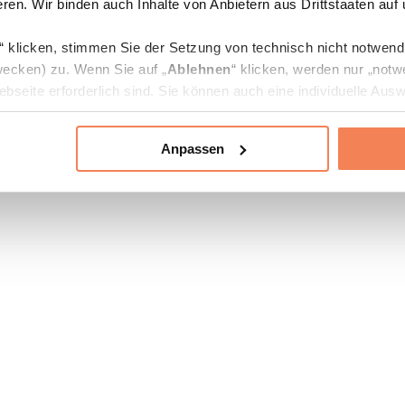
ren. Wir binden auch Inhalte von Anbietern aus Drittstaaten auf
“ klicken, stimmen Sie der Setzung von technisch nicht notwen
ecken) zu. Wenn Sie auf „
Ablehnen
“ klicken, werden nur „notw
bseite erforderlich sind. Sie können auch eine individuelle Ausw
rien an- oder abwählen und „
Auswahl erlauben
“ klicken.
Anpassen
ie Verarbeitung Ihrer Daten finden Sie in den Unterpunkten „Deta
zerklärung
.
jederzeit in den
Cookie-Einstellungen
auf unserer Webseite änd