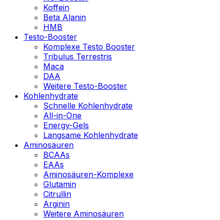
Koffein
Beta Alanin
HMB
Testo-Booster
Komplexe Testo Booster
Tribulus Terrestris
Maca
DAA
Weitere Testo-Booster
Kohlenhydrate
Schnelle Kohlenhydrate
All-in-One
Energy-Gels
Langsame Kohlenhydrate
Aminosäuren
BCAAs
EAAs
Aminosäuren-Komplexe
Glutamin
Citrullin
Arginin
Weitere Aminosäuren