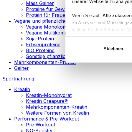
unserer Webseite zu analysie
Mass Gainer
Proteine für Gewichtsverlust
Protein für Frauen
Wenn Sie auf „
Alle zulassen
Vegane und pflanzliche Proteine
zu Analyse- und Marketingzw
Vegane Monokomponenten-Proteine
welche für den Betrieb der We
Vegane Multikomponenten-Proteine
„
Anpassen
“ einzelne Katego
Soja-Protein
Erbsenproteine
Ablehnen
BIO Proteine
Weitere Informationen über d
Sonstige pflanzliche Proteine
sowie in unserer
Datenschut
Mehrkomponenten-Protein
Gainer
Sie können Ihre Einwilligung 
Sportnahrung
Info
Kreatin
Kreatin-Monohydrat
Kreatin Creapure®
Mehrkomponenten-Kreatin
Weitere Formen von Kreatin
Performance & Pre-Workout
Pre-Workout
NO-Booster