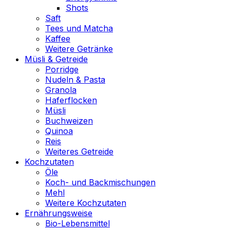
Shots
Saft
Tees und Matcha
Kaffee
Weitere Getränke
Müsli & Getreide
Porridge
Nudeln & Pasta
Granola
Haferflocken
Müsli
Buchweizen
Quinoa
Reis
Weiteres Getreide
Kochzutaten
Öle
Koch- und Backmischungen
Mehl
Weitere Kochzutaten
Ernährungsweise
Bio-Lebensmittel