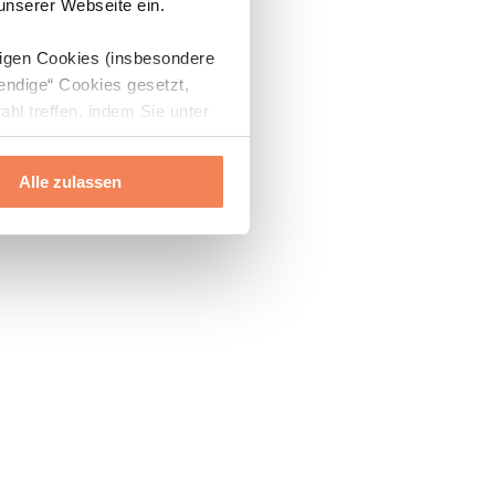
 unserer Webseite ein.
digen Cookies (insbesondere
endige“ Cookies gesetzt,
ahl treffen, indem Sie unter
Alle zulassen
ils“ und „Über Cookies“
ern oder widerrufen.
Mehr