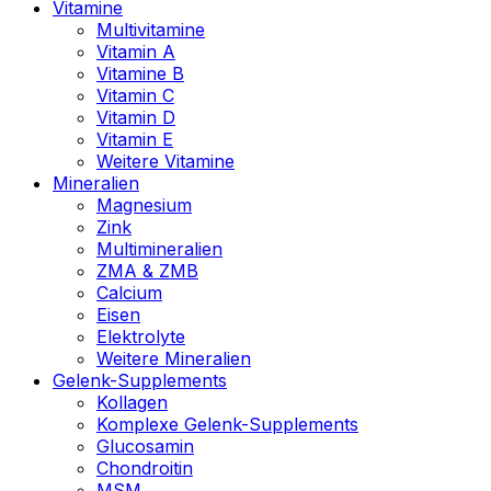
Vitamine
Multivitamine
Vitamin A
Vitamine B
Vitamin C
Vitamin D
Vitamin E
Weitere Vitamine
Mineralien
Magnesium
Zink
Multimineralien
ZMA & ZMB
Calcium
Eisen
Elektrolyte
Weitere Mineralien
Gelenk-Supplements
Kollagen
Komplexe Gelenk-Supplements
Glucosamin
Chondroitin
MSM