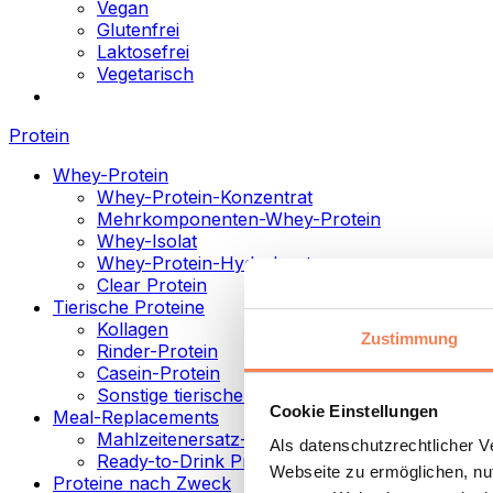
Vegan
Glutenfrei
Laktosefrei
Vegetarisch
Protein
Whey-Protein
Whey-Protein-Konzentrat
Mehrkomponenten-Whey-Protein
Whey-Isolat
Whey-Protein-Hydrolysat
Clear Protein
Tierische Proteine
Kollagen
Zustimmung
Rinder-Protein
Casein-Protein
Sonstige tierische Proteine
Cookie Einstellungen
Meal-Replacements
Mahlzeitenersatz-Pulver
Als datenschutzrechtlicher 
Ready-to-Drink Proteingetränke
Webseite zu ermöglichen, nut
Proteine nach Zweck