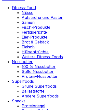
Fitness-Food
Nüsse
Aufstriche und Pasten
Samen
Fisch-Produkte
Fertiggerichte
Eier-Produkte
Brot & Gebäck
Fleisch
Hülsenfrüchte
Weitere Fitness-Foods
Nussbutter
100 % Nussbutter
Süße Nussbutter
Protein-Nussbutter
Superfoods
Grüne Superfoods
Ballaststoffe
Andere Superfoods
Snacks
Proteinriegel