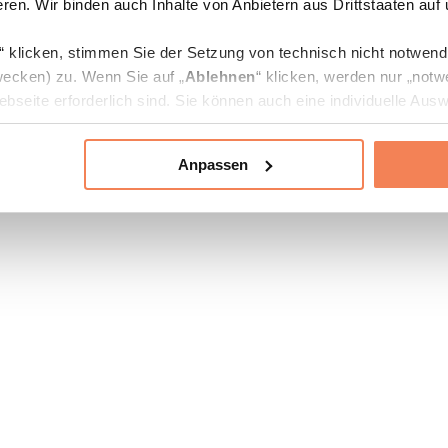
ren. Wir binden auch Inhalte von Anbietern aus Drittstaaten auf
“ klicken, stimmen Sie der Setzung von technisch nicht notwen
ecken) zu. Wenn Sie auf „
Ablehnen
“ klicken, werden nur „notw
bseite erforderlich sind. Sie können auch eine individuelle Ausw
rien an- oder abwählen und „
Auswahl erlauben
“ klicken.
Anpassen
ie Verarbeitung Ihrer Daten finden Sie in den Unterpunkten „Deta
zerklärung
.
jederzeit in den
Cookie-Einstellungen
auf unserer Webseite änd