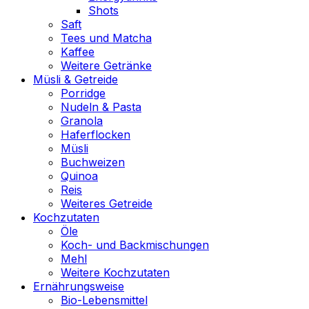
Shots
Saft
Tees und Matcha
Kaffee
Weitere Getränke
Müsli & Getreide
Porridge
Nudeln & Pasta
Granola
Haferflocken
Müsli
Buchweizen
Quinoa
Reis
Weiteres Getreide
Kochzutaten
Öle
Koch- und Backmischungen
Mehl
Weitere Kochzutaten
Ernährungsweise
Bio-Lebensmittel