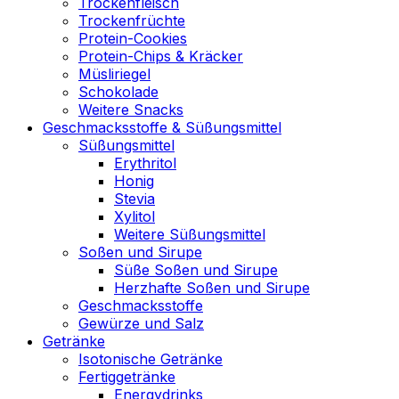
Trockenfleisch
Trockenfrüchte
Protein-Cookies
Protein-Chips & Kräcker
Müsliriegel
Schokolade
Weitere Snacks
Geschmacksstoffe & Süßungsmittel
Süßungsmittel
Erythritol
Honig
Stevia
Xylitol
Weitere Süßungsmittel
Soßen und Sirupe
Süße Soßen und Sirupe
Herzhafte Soßen und Sirupe
Geschmacksstoffe
Gewürze und Salz
Getränke
Isotonische Getränke
Fertiggetränke
Energydrinks