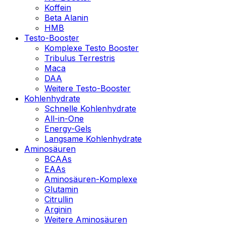
Koffein
Beta Alanin
HMB
Testo-Booster
Komplexe Testo Booster
Tribulus Terrestris
Maca
DAA
Weitere Testo-Booster
Kohlenhydrate
Schnelle Kohlenhydrate
All-in-One
Energy-Gels
Langsame Kohlenhydrate
Aminosäuren
BCAAs
EAAs
Aminosäuren-Komplexe
Glutamin
Citrullin
Arginin
Weitere Aminosäuren