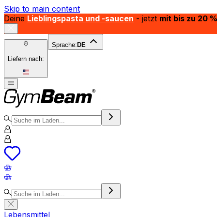
Skip to main content
Deine
Lieblingspasta und -saucen
- jetzt
mit bis zu 20 
Sprache:
DE
Liefern nach:
Lebensmittel