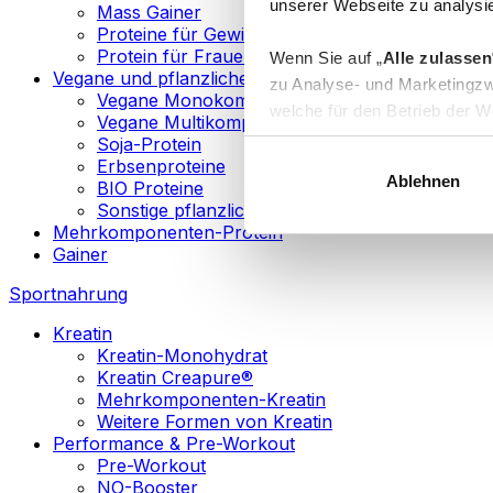
unserer Webseite zu analysie
Mass Gainer
Proteine für Gewichtsverlust
Protein für Frauen
Wenn Sie auf „
Alle zulassen
Vegane und pflanzliche Proteine
zu Analyse- und Marketingzw
Vegane Monokomponenten-Proteine
welche für den Betrieb der We
Vegane Multikomponenten-Proteine
„
Anpassen
“ einzelne Katego
Soja-Protein
Erbsenproteine
Ablehnen
BIO Proteine
Weitere Informationen über d
Sonstige pflanzliche Proteine
sowie in unserer
Datenschut
Mehrkomponenten-Protein
Gainer
Sie können Ihre Einwilligung 
Sportnahrung
Info
Kreatin
Kreatin-Monohydrat
Kreatin Creapure®
Mehrkomponenten-Kreatin
Weitere Formen von Kreatin
Performance & Pre-Workout
Pre-Workout
NO-Booster