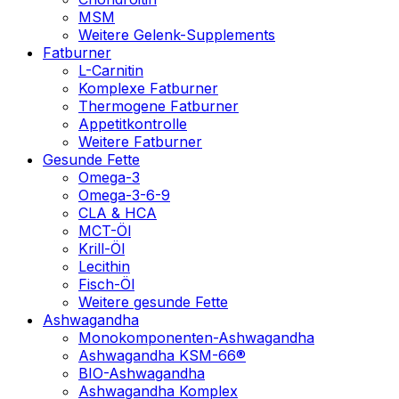
MSM
Weitere Gelenk-Supplements
Fatburner
L-Carnitin
Komplexe Fatburner
Thermogene Fatburner
Appetitkontrolle
Weitere Fatburner
Gesunde Fette
Omega-3
Omega-3-6-9
CLA & HCA
MCT-Öl
Krill-Öl
Lecithin
Fisch-Öl
Weitere gesunde Fette
Ashwagandha
Monokomponenten-Ashwagandha
Ashwagandha KSM-66®
BIO-Ashwagandha
Ashwagandha Komplex