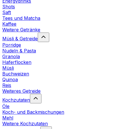
Energydrinks
Shots
Saft
Tees und Matcha
Kaffee
Weitere Getränke
Müsli & Getreide
Porridge
Nudeln & Pasta
Granola
Haferflocken
Müsli
Buchweizen
Quinoa
Reis
Weiteres Getreide
Kochzutaten
Öle
Koch- und Backmischungen
Mehl
Weitere Kochzutaten