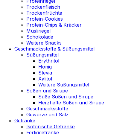
Proteinriegel
Trockenfleisch
Trockenfrüchte
Protein-Cookies
Protein-Chips & Kräcker
Müsliriegel
Schokolade
Weitere Snacks
Geschmacksstoffe & Süßungsmittel
Süßungsmittel
Erythritol
Honig
Stevia
Xylitol
Weitere Süßungsmittel
Soßen und Sirupe
Süße Soßen und Sirupe
Herzhafte Soßen und Sirupe
Geschmacksstoffe
Gewürze und Salz
Getränke
Isotonische Getränke
Fertiggetränke