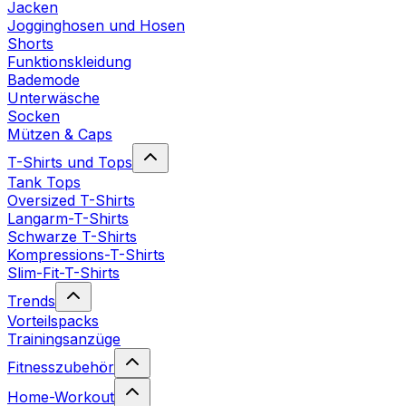
Jacken
Jogginghosen und Hosen
Shorts
Funktionskleidung
Bademode
Unterwäsche
Socken
Mützen & Caps
T-Shirts und Tops
Tank Tops
Oversized T-Shirts
Langarm-T-Shirts
Schwarze T-Shirts
Kompressions-T-Shirts
Slim-Fit-T-Shirts
Trends
Vorteilspacks
Trainingsanzüge
Fitnesszubehör
Home-Workout