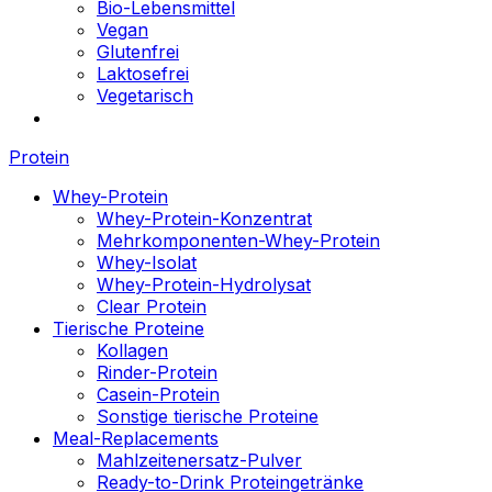
Bio-Lebensmittel
Vegan
Glutenfrei
Laktosefrei
Vegetarisch
Protein
Whey-Protein
Whey-Protein-Konzentrat
Mehrkomponenten-Whey-Protein
Whey-Isolat
Whey-Protein-Hydrolysat
Clear Protein
Tierische Proteine
Kollagen
Rinder-Protein
Casein-Protein
Sonstige tierische Proteine
Meal-Replacements
Mahlzeitenersatz-Pulver
Ready-to-Drink Proteingetränke