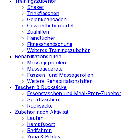
Trainingszubehör
Shaker
Trinkflaschen
Gelenkbandagen
Gewichthebergürtel
Zughilfen
Handtücher
Fitnesshandschuhe
Weiteres Trainingszubehör
Rehabilitationshilfen
Massagepistolen
Massagegeräte
Faszien- und Massagerollen
Weitere Rehabilitationshilfen
Taschen & Rucksäcke
Essenstaschen und Meal-Prep-Zubehör
Sporttaschen
Rucksäcke
Zubehör nach Aktivität
Laufen
Kampfsport
Radfahren
Yoga & Pilates