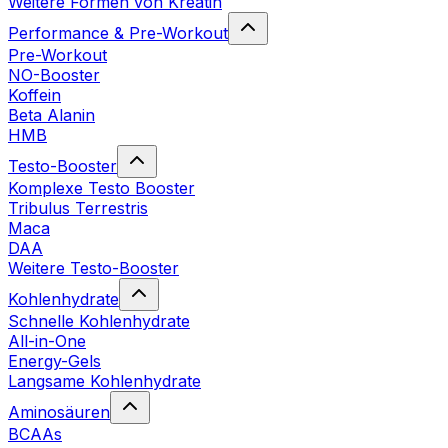
Weitere Formen von Kreatin
Performance & Pre-Workout
Pre-Workout
NO-Booster
Koffein
Beta Alanin
HMB
Testo-Booster
Komplexe Testo Booster
Tribulus Terrestris
Maca
DAA
Weitere Testo-Booster
Kohlenhydrate
Schnelle Kohlenhydrate
All-in-One
Energy-Gels
Langsame Kohlenhydrate
Aminosäuren
BCAAs