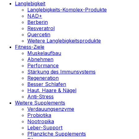
Langlebigkeit
Langlebigkeits-Komplex-Produkte
NAD+
Berberin
Resveratrol
Quercetin
Weitere Langlebigkeitsprodukte
Fitness-Ziele
Muskelaufbau
Abnehmen
Performance
Stärkung des Immunsystems
Regeneration
Besser Schlafen
Haut, Haare & Nägel
Anti-Stress
Weitere Supplements
Verdauungsenzyme
Probiotika
Nootropika
Leber-Support
Pflanzliche Supplements