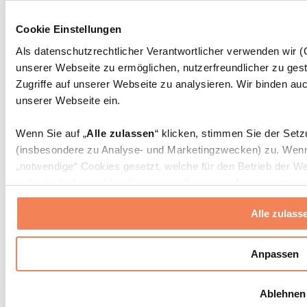
Massagepistolen
Massagegeräte
Cookie Einstellungen
Faszien- und Massagerollen
Weitere Rehabilitationshilfen
Als datenschutzrechtlicher Verantwortlicher verwenden wir
unserer Webseite zu ermöglichen, nutzerfreundlicher zu gest
Taschen & Rucksäcke
Essenstaschen und Meal-Prep-Zubehör
Zugriffe auf unserer Webseite zu analysieren. Wir binden auc
Sporttaschen
unserer Webseite ein.
Rucksäcke
Zubehör nach Aktivität
Wenn Sie auf „
Alle zulassen
“ klicken, stimmen Sie der Set
Laufen
(insbesondere zu Analyse- und Marketingzwecken) zu. Wenn 
Kampfsport
„notwendige“ Cookies gesetzt, welche für den Betrieb der We
Radfahren
individuelle Auswahl treffen, indem Sie unter „
Anpassen
“ ei
Yoga & Pilates
erlauben
“ klicken.
Kältetherapie
Alle zulass
Schwimmen
Wandern
Weitere Informationen über die Verarbeitung Ihrer Daten find
Cookies“ sowie in unserer
Datenschutzerklärung
.
Biohacking
Anpassen
Rotlichttherapie
Wasserfilter und Kannen
Sie können Ihre Einwilligung jederzeit in den
Cookie-Einstel
Ablehnen
widerrufen.
Mehr Info
Nachhaltiger Haushalt