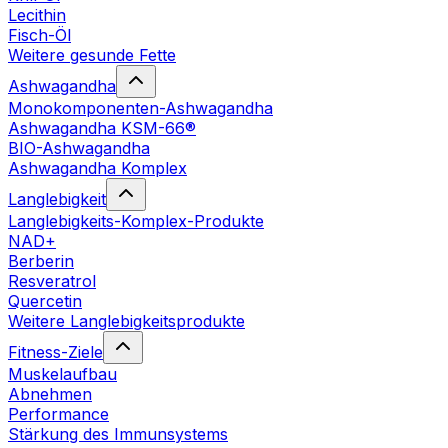
Lecithin
Fisch-Öl
Weitere gesunde Fette
Ashwagandha
Monokomponenten-Ashwagandha
Ashwagandha KSM-66®
BIO-Ashwagandha
Ashwagandha Komplex
Langlebigkeit
Langlebigkeits-Komplex-Produkte
NAD+
Berberin
Resveratrol
Quercetin
Weitere Langlebigkeitsprodukte
Fitness-Ziele
Muskelaufbau
Abnehmen
Performance
Stärkung des Immunsystems