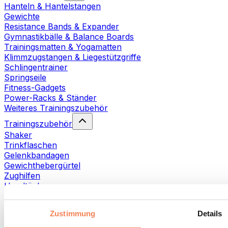
Hanteln & Hantelstangen
Gewichte
Resistance Bands & Expander
Gymnastikbälle & Balance Boards
Trainingsmatten & Yogamatten
Klimmzugstangen & Liegestützgriffe
Schlingentrainer
Springseile
Fitness-Gadgets
Power-Racks & Ständer
Weiteres Trainingszubehör
Trainingszubehör
Shaker
Trinkflaschen
Gelenkbandagen
Gewichthebergürtel
Zughilfen
Handtücher
Fitnesshandschuhe
Weiteres Trainingszubehör
Zustimmung
Details
Rehabilitationshilfen