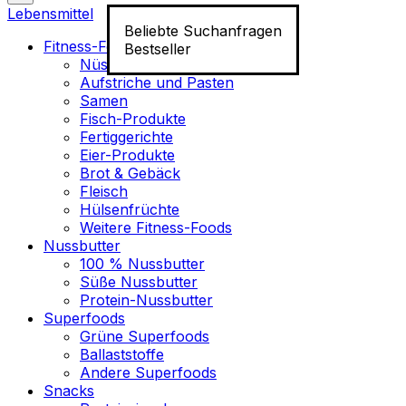
Lebensmittel
Beliebte Suchanfragen
Fitness-Food
Bestseller
Nüsse
Aufstriche und Pasten
Samen
Fisch-Produkte
Fertiggerichte
Eier-Produkte
Brot & Gebäck
Fleisch
Hülsenfrüchte
Weitere Fitness-Foods
Nussbutter
100 % Nussbutter
Süße Nussbutter
Protein-Nussbutter
Superfoods
Grüne Superfoods
Ballaststoffe
Andere Superfoods
Snacks