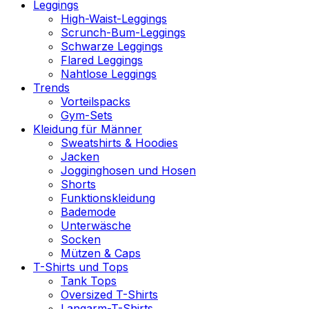
Leggings
High-Waist-Leggings
Scrunch-Bum-Leggings
Schwarze Leggings
Flared Leggings
Nahtlose Leggings
Trends
Vorteilspacks
Gym-Sets
Kleidung für Männer
Sweatshirts & Hoodies
Jacken
Jogginghosen und Hosen
Shorts
Funktionskleidung
Bademode
Unterwäsche
Socken
Mützen & Caps
T-Shirts und Tops
Tank Tops
Oversized T-Shirts
Langarm-T-Shirts