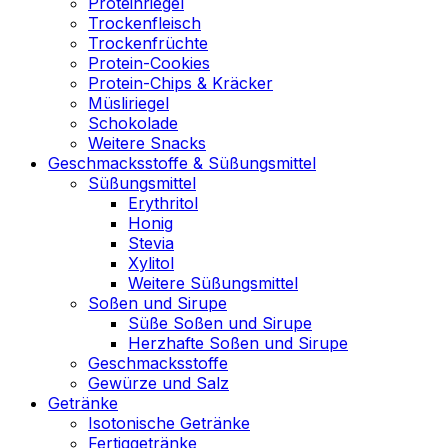
Proteinriegel
Trockenfleisch
Trockenfrüchte
Protein-Cookies
Protein-Chips & Kräcker
Müsliriegel
Schokolade
Weitere Snacks
Geschmacksstoffe & Süßungsmittel
Süßungsmittel
Erythritol
Honig
Stevia
Xylitol
Weitere Süßungsmittel
Soßen und Sirupe
Süße Soßen und Sirupe
Herzhafte Soßen und Sirupe
Geschmacksstoffe
Gewürze und Salz
Getränke
Isotonische Getränke
Fertiggetränke