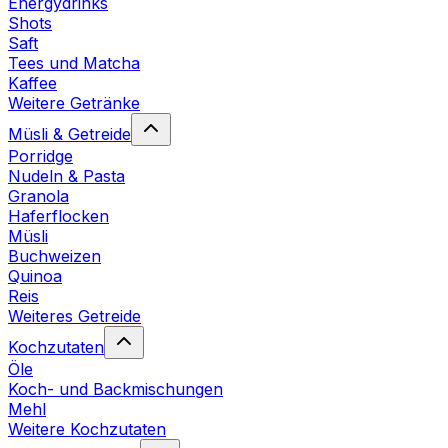
Energydrinks
Shots
Saft
Tees und Matcha
Kaffee
Weitere Getränke
Müsli & Getreide
Porridge
Nudeln & Pasta
Granola
Haferflocken
Müsli
Buchweizen
Quinoa
Reis
Weiteres Getreide
Kochzutaten
Öle
Koch- und Backmischungen
Mehl
Weitere Kochzutaten