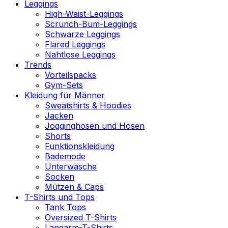
Leggings
High-Waist-Leggings
Scrunch-Bum-Leggings
Schwarze Leggings
Flared Leggings
Nahtlose Leggings
Trends
Vorteilspacks
Gym-Sets
Kleidung für Männer
Sweatshirts & Hoodies
Jacken
Jogginghosen und Hosen
Shorts
Funktionskleidung
Bademode
Unterwäsche
Socken
Mützen & Caps
T-Shirts und Tops
Tank Tops
Oversized T-Shirts
Langarm-T-Shirts