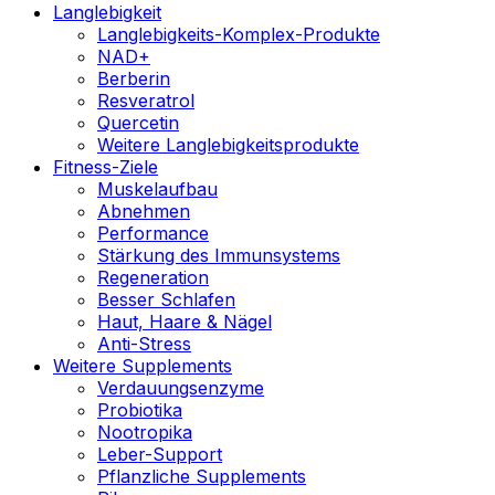
Langlebigkeit
Langlebigkeits-Komplex-Produkte
NAD+
Berberin
Resveratrol
Quercetin
Weitere Langlebigkeitsprodukte
Fitness-Ziele
Muskelaufbau
Abnehmen
Performance
Stärkung des Immunsystems
Regeneration
Besser Schlafen
Haut, Haare & Nägel
Anti-Stress
Weitere Supplements
Verdauungsenzyme
Probiotika
Nootropika
Leber-Support
Pflanzliche Supplements