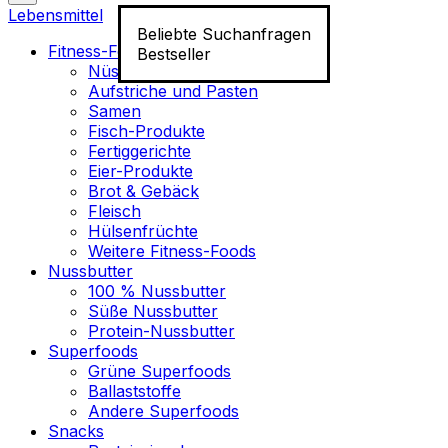
Lebensmittel
Beliebte Suchanfragen
Fitness-Food
Bestseller
Nüsse
Aufstriche und Pasten
Samen
Fisch-Produkte
Fertiggerichte
Eier-Produkte
Brot & Gebäck
Fleisch
Hülsenfrüchte
Weitere Fitness-Foods
Nussbutter
100 % Nussbutter
Süße Nussbutter
Protein-Nussbutter
Superfoods
Grüne Superfoods
Ballaststoffe
Andere Superfoods
Snacks