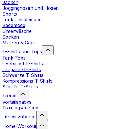
Jacken
Jogginghosen und Hosen
Shorts
Funktionskleidung
Bademode
Unterwäsche
Socken
Mützen & Caps
T-Shirts und Tops
Tank Tops
Oversized T-Shirts
Langarm-T-Shirts
Schwarze T-Shirts
Kompressions-T-Shirts
Slim-Fit-T-Shirts
Trends
Vorteilspacks
Trainingsanzüge
Fitnesszubehör
Home-Workout