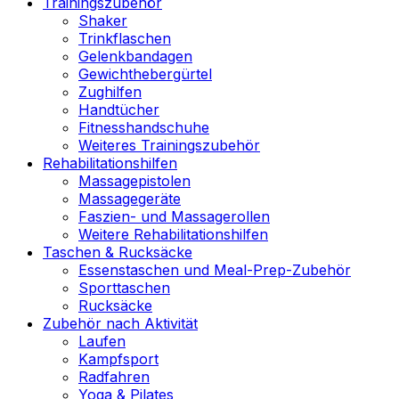
Trainingszubehör
Shaker
Trinkflaschen
Gelenkbandagen
Gewichthebergürtel
Zughilfen
Handtücher
Fitnesshandschuhe
Weiteres Trainingszubehör
Rehabilitationshilfen
Massagepistolen
Massagegeräte
Faszien- und Massagerollen
Weitere Rehabilitationshilfen
Taschen & Rucksäcke
Essenstaschen und Meal-Prep-Zubehör
Sporttaschen
Rucksäcke
Zubehör nach Aktivität
Laufen
Kampfsport
Radfahren
Yoga & Pilates