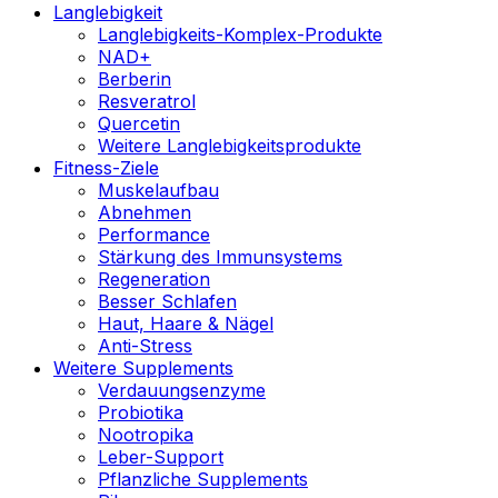
Langlebigkeit
Langlebigkeits-Komplex-Produkte
NAD+
Berberin
Resveratrol
Quercetin
Weitere Langlebigkeitsprodukte
Fitness-Ziele
Muskelaufbau
Abnehmen
Performance
Stärkung des Immunsystems
Regeneration
Besser Schlafen
Haut, Haare & Nägel
Anti-Stress
Weitere Supplements
Verdauungsenzyme
Probiotika
Nootropika
Leber-Support
Pflanzliche Supplements