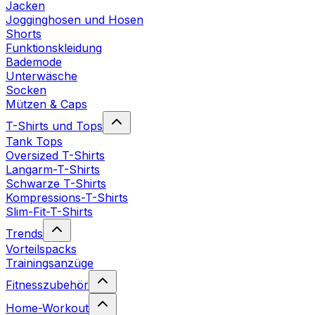
Jacken
Jogginghosen und Hosen
Shorts
Funktionskleidung
Bademode
Unterwäsche
Socken
Mützen & Caps
T-Shirts und Tops
Tank Tops
Oversized T-Shirts
Langarm-T-Shirts
Schwarze T-Shirts
Kompressions-T-Shirts
Slim-Fit-T-Shirts
Trends
Vorteilspacks
Trainingsanzüge
Fitnesszubehör
Home-Workout