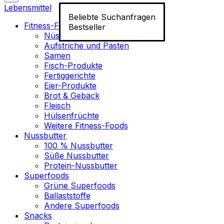
Lebensmittel
Beliebte Suchanfragen
Fitness-Food
Bestseller
Nüsse
Aufstriche und Pasten
Samen
Fisch-Produkte
Fertiggerichte
Eier-Produkte
Brot & Gebäck
Fleisch
Hülsenfrüchte
Weitere Fitness-Foods
Nussbutter
100 % Nussbutter
Süße Nussbutter
Protein-Nussbutter
Superfoods
Grüne Superfoods
Ballaststoffe
Andere Superfoods
Snacks