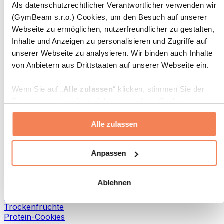
Als datenschutzrechtlicher Verantwortlicher verwenden wir
Fisch-Produkte
Fertiggerichte
(GymBeam s.r.o.) Cookies, um den Besuch auf unserer
Eier-Produkte
Webseite zu ermöglichen, nutzerfreundlicher zu gestalten,
Brot & Gebäck
Inhalte und Anzeigen zu personalisieren und Zugriffe auf
Fleisch
unserer Webseite zu analysieren. Wir binden auch Inhalte
Hülsenfrüchte
von Anbietern aus Drittstaaten auf unserer Webseite ein.
Weitere Fitness-Foods
Nussbutter
Wenn Sie auf „
Alle zulassen
“ klicken, stimmen Sie der
100 % Nussbutter
Setzung von technisch nicht notwendigen Cookies
Süße Nussbutter
(insbesondere zu Analyse- und Marketingzwecken) zu.
Protein-Nussbutter
Alle zulassen
Wenn Sie auf „
Ablehnen
“ klicken, werden nur
Superfoods
„notwendige“ Cookies gesetzt, welche für den Betrieb der
Grüne Superfoods
Webseite erforderlich sind. Sie können auch eine
Ballaststoffe
Anpassen
Andere Superfoods
individuelle Auswahl treffen, indem Sie unter „
Anpassen
“
einzelne Kategorien an- oder abwählen und „
Auswahl
Snacks
Ablehnen
erlauben
“ klicken.
Proteinriegel
Trockenfleisch
Trockenfrüchte
Weitere Informationen über die Verarbeitung Ihrer Daten
Protein-Cookies
finden Sie in den Unterpunkten „Details“ und „Über