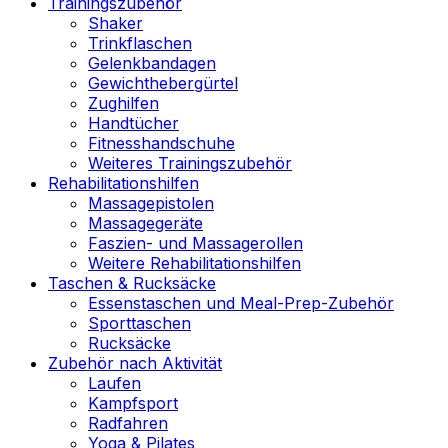
Trainingszubehör
Shaker
Trinkflaschen
Gelenkbandagen
Gewichthebergürtel
Zughilfen
Handtücher
Fitnesshandschuhe
Weiteres Trainingszubehör
Rehabilitationshilfen
Massagepistolen
Massagegeräte
Faszien- und Massagerollen
Weitere Rehabilitationshilfen
Taschen & Rucksäcke
Essenstaschen und Meal-Prep-Zubehör
Sporttaschen
Rucksäcke
Zubehör nach Aktivität
Laufen
Kampfsport
Radfahren
Yoga & Pilates