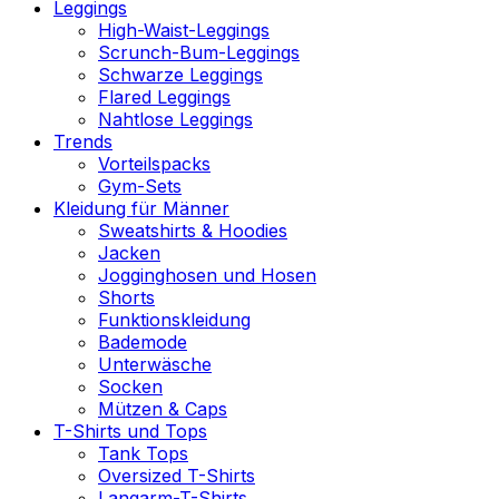
Leggings
High-Waist-Leggings
Scrunch-Bum-Leggings
Schwarze Leggings
Flared Leggings
Nahtlose Leggings
Trends
Vorteilspacks
Gym-Sets
Kleidung für Männer
Sweatshirts & Hoodies
Jacken
Jogginghosen und Hosen
Shorts
Funktionskleidung
Bademode
Unterwäsche
Socken
Mützen & Caps
T-Shirts und Tops
Tank Tops
Oversized T-Shirts
Langarm-T-Shirts