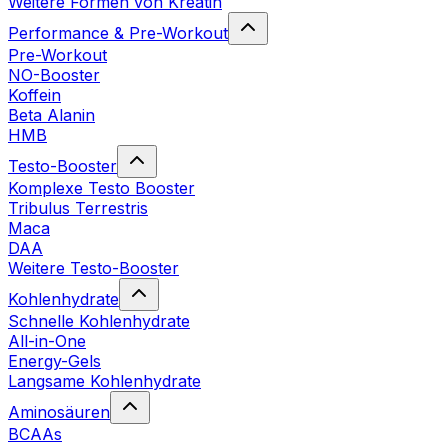
Weitere Formen von Kreatin
Performance & Pre-Workout
Pre-Workout
NO-Booster
Koffein
Beta Alanin
HMB
Testo-Booster
Komplexe Testo Booster
Tribulus Terrestris
Maca
DAA
Weitere Testo-Booster
Kohlenhydrate
Schnelle Kohlenhydrate
All-in-One
Energy-Gels
Langsame Kohlenhydrate
Aminosäuren
BCAAs