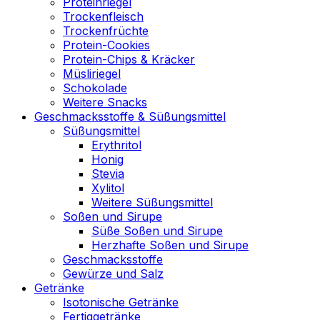
Proteinriegel
Trockenfleisch
Trockenfrüchte
Protein-Cookies
Protein-Chips & Kräcker
Müsliriegel
Schokolade
Weitere Snacks
Geschmacksstoffe & Süßungsmittel
Süßungsmittel
Erythritol
Honig
Stevia
Xylitol
Weitere Süßungsmittel
Soßen und Sirupe
Süße Soßen und Sirupe
Herzhafte Soßen und Sirupe
Geschmacksstoffe
Gewürze und Salz
Getränke
Isotonische Getränke
Fertiggetränke