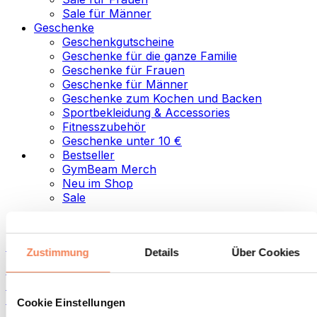
Sale für Männer
Geschenke
Geschenkgutscheine
Geschenke für die ganze Familie
Geschenke für Frauen
Geschenke für Männer
Geschenke zum Kochen und Backen
Sportbekleidung & Accessories
Fitnesszubehör
Geschenke unter 10 €
Bestseller
GymBeam Merch
Neu im Shop
Sale
Kategorien
Lebensmittel
Zustimmung
Details
Über Cookies
Fitness-Food
Nüsse
Aufstriche und Pasten
Cookie Einstellungen
Samen