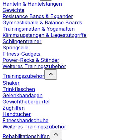
Hanteln & Hantelstangen
Gewichte
Resistance Bands & Expander
Gymnastikbälle & Balance Boards
Trainingsmatten & Yogamatten
Klimmzugstangen & Liegestützgriffe
Schlingentrainer
Springseile
Fitness-Gadgets
Power-Racks & Ständer
Weiteres Trainingszubehör
Trainingszubehör
Shaker
Trinkflaschen
Gelenkbandagen
Gewichthebergürtel
Zughilfen
Handtücher
Fitnesshandschuhe
Weiteres Trainingszubehör
Rehabilitationshilfen