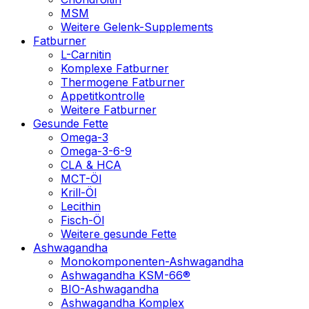
MSM
Weitere Gelenk-Supplements
Fatburner
L-Carnitin
Komplexe Fatburner
Thermogene Fatburner
Appetitkontrolle
Weitere Fatburner
Gesunde Fette
Omega-3
Omega-3-6-9
CLA & HCA
MCT-Öl
Krill-Öl
Lecithin
Fisch-Öl
Weitere gesunde Fette
Ashwagandha
Monokomponenten-Ashwagandha
Ashwagandha KSM-66®
BIO-Ashwagandha
Ashwagandha Komplex