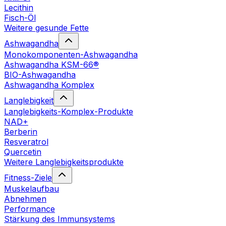
Lecithin
Fisch-Öl
Weitere gesunde Fette
Ashwagandha
Monokomponenten-Ashwagandha
Ashwagandha KSM-66®
BIO-Ashwagandha
Ashwagandha Komplex
Langlebigkeit
Langlebigkeits-Komplex-Produkte
NAD+
Berberin
Resveratrol
Quercetin
Weitere Langlebigkeitsprodukte
Fitness-Ziele
Muskelaufbau
Abnehmen
Performance
Stärkung des Immunsystems