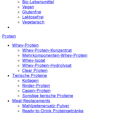
Bio-Lebensmittel
Vegan
Glutenfrei
Laktosefrei
Vegetarisch
Protein
Whey-Protein
Whey-Protein-Konzentrat
Mehrkomponenten-Whey-Protein
Whey-Isolat
Whey-Protein-Hydrolysat
Clear Protein
Tierische Proteine
Kollagen
Rinder-Protein
Casein-Protein
Sonstige tierische Proteine
Meal-Replacements
Mahlzeitenersatz-Pulver
Ready-to-Drink Proteingetränke