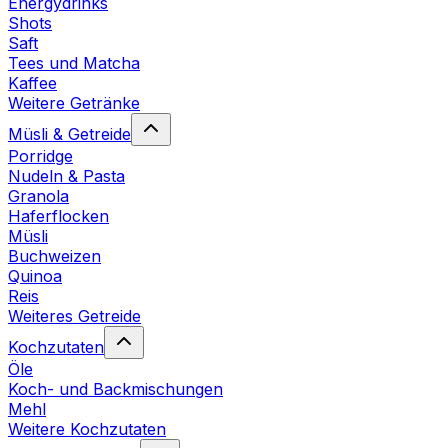
Energydrinks
Shots
Saft
Tees und Matcha
Kaffee
Weitere Getränke
Müsli & Getreide
Porridge
Nudeln & Pasta
Granola
Haferflocken
Müsli
Buchweizen
Quinoa
Reis
Weiteres Getreide
Kochzutaten
Öle
Koch- und Backmischungen
Mehl
Weitere Kochzutaten