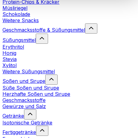
Protein-Chips & Kräcker
Cookies“ sowie in unserer
Datenschutzerklärung
.
Müsliriegel
Schokolade
Weitere Snacks
Sie können Ihre Einwilligung jederzeit in den
Cookie-
Einstellungen
auf unserer Webseite ändern oder
Geschmacksstoffe & Süßungsmittel
widerrufen.
Mehr Info
Süßungsmittel
Erythritol
Honig
Stevia
Xylitol
Weitere Süßungsmittel
Soßen und Sirupe
Süße Soßen und Sirupe
Herzhafte Soßen und Sirupe
Geschmacksstoffe
Gewürze und Salz
Getränke
Isotonische Getränke
Fertiggetränke