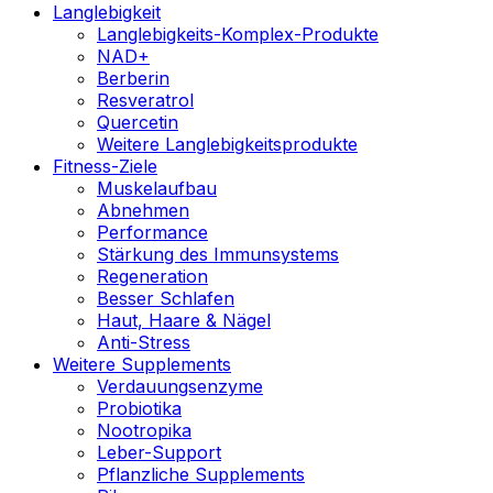
Langlebigkeit
Langlebigkeits-Komplex-Produkte
NAD+
Berberin
Resveratrol
Quercetin
Weitere Langlebigkeitsprodukte
Fitness-Ziele
Muskelaufbau
Abnehmen
Performance
Stärkung des Immunsystems
Regeneration
Besser Schlafen
Haut, Haare & Nägel
Anti-Stress
Weitere Supplements
Verdauungsenzyme
Probiotika
Nootropika
Leber-Support
Pflanzliche Supplements