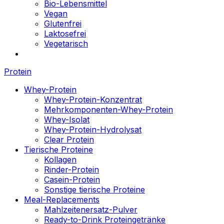
Bio-Lebensmittel
Vegan
Glutenfrei
Laktosefrei
Vegetarisch
Protein
Whey-Protein
Whey-Protein-Konzentrat
Mehrkomponenten-Whey-Protein
Whey-Isolat
Whey-Protein-Hydrolysat
Clear Protein
Tierische Proteine
Kollagen
Rinder-Protein
Casein-Protein
Sonstige tierische Proteine
Meal-Replacements
Mahlzeitenersatz-Pulver
Ready-to-Drink Proteingetränke