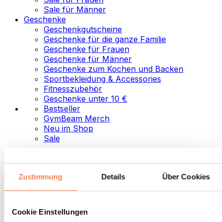
Sale für Männer
Geschenke
Geschenkgutscheine
Geschenke für die ganze Familie
Geschenke für Frauen
Geschenke für Männer
Geschenke zum Kochen und Backen
Sportbekleidung & Accessories
Fitnesszubehör
Geschenke unter 10 €
Bestseller
GymBeam Merch
Neu im Shop
Sale
Kategorien
Lebensmittel
Zustimmung
Details
Über Cookies
Fitness-Food
Nüsse
Aufstriche und Pasten
Cookie Einstellungen
Samen