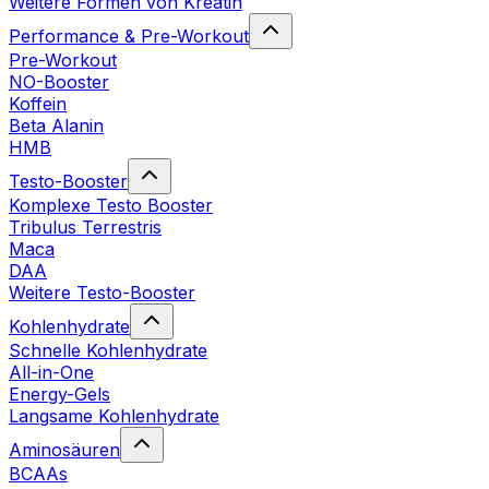
Weitere Formen von Kreatin
Performance & Pre-Workout
Pre-Workout
NO-Booster
Koffein
Beta Alanin
HMB
Testo-Booster
Komplexe Testo Booster
Tribulus Terrestris
Maca
DAA
Weitere Testo-Booster
Kohlenhydrate
Schnelle Kohlenhydrate
All-in-One
Energy-Gels
Langsame Kohlenhydrate
Aminosäuren
BCAAs