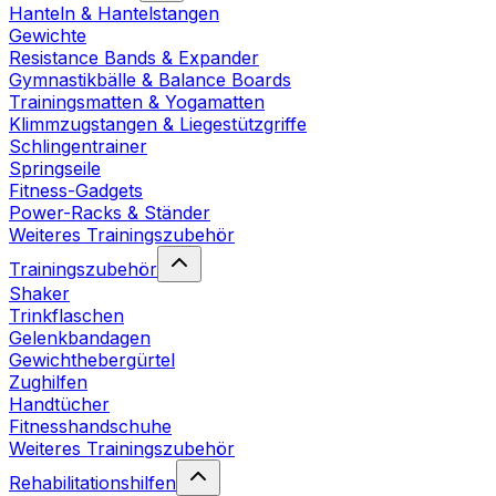
Hanteln & Hantelstangen
Gewichte
Resistance Bands & Expander
Gymnastikbälle & Balance Boards
Trainingsmatten & Yogamatten
Klimmzugstangen & Liegestützgriffe
Schlingentrainer
Springseile
Fitness-Gadgets
Power-Racks & Ständer
Weiteres Trainingszubehör
Trainingszubehör
Shaker
Trinkflaschen
Gelenkbandagen
Gewichthebergürtel
Zughilfen
Handtücher
Fitnesshandschuhe
Weiteres Trainingszubehör
Rehabilitationshilfen