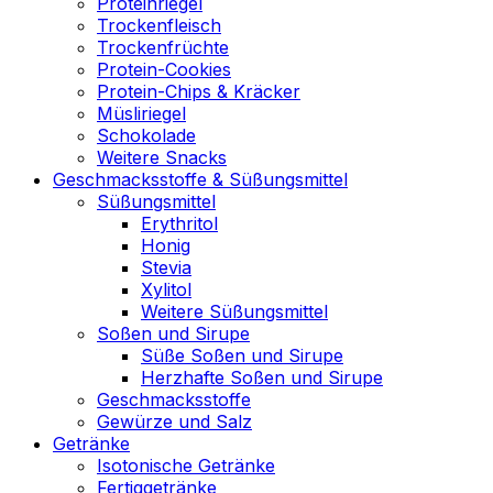
Proteinriegel
Trockenfleisch
Trockenfrüchte
Protein-Cookies
Protein-Chips & Kräcker
Müsliriegel
Schokolade
Weitere Snacks
Geschmacksstoffe & Süßungsmittel
Süßungsmittel
Erythritol
Honig
Stevia
Xylitol
Weitere Süßungsmittel
Soßen und Sirupe
Süße Soßen und Sirupe
Herzhafte Soßen und Sirupe
Geschmacksstoffe
Gewürze und Salz
Getränke
Isotonische Getränke
Fertiggetränke