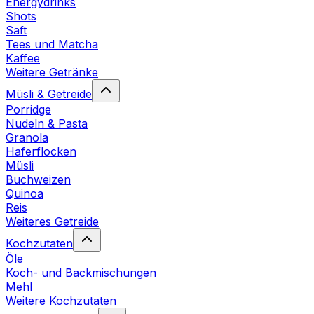
Energydrinks
Shots
Saft
Tees und Matcha
Kaffee
Weitere Getränke
Müsli & Getreide
Porridge
Nudeln & Pasta
Granola
Haferflocken
Müsli
Buchweizen
Quinoa
Reis
Weiteres Getreide
Kochzutaten
Öle
Koch- und Backmischungen
Mehl
Weitere Kochzutaten