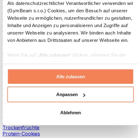
Als datenschutzrechtlicher Verantwortlicher verwenden wir
Fisch-Produkte
Fertiggerichte
(GymBeam s.r.o.) Cookies, um den Besuch auf unserer
Eier-Produkte
Webseite zu ermöglichen, nutzerfreundlicher zu gestalten,
Brot & Gebäck
Inhalte und Anzeigen zu personalisieren und Zugriffe auf
Fleisch
unserer Webseite zu analysieren. Wir binden auch Inhalte
Hülsenfrüchte
von Anbietern aus Drittstaaten auf unserer Webseite ein.
Weitere Fitness-Foods
Nussbutter
Wenn Sie auf „
Alle zulassen
“ klicken, stimmen Sie der
100 % Nussbutter
Setzung von technisch nicht notwendigen Cookies
Süße Nussbutter
(insbesondere zu Analyse- und Marketingzwecken) zu.
Protein-Nussbutter
Alle zulassen
Wenn Sie auf „
Ablehnen
“ klicken, werden nur
Superfoods
„notwendige“ Cookies gesetzt, welche für den Betrieb der
Grüne Superfoods
Webseite erforderlich sind. Sie können auch eine
Ballaststoffe
Anpassen
Andere Superfoods
individuelle Auswahl treffen, indem Sie unter „
Anpassen
“
einzelne Kategorien an- oder abwählen und „
Auswahl
Snacks
Ablehnen
erlauben
“ klicken.
Proteinriegel
Trockenfleisch
Trockenfrüchte
Weitere Informationen über die Verarbeitung Ihrer Daten
Protein-Cookies
finden Sie in den Unterpunkten „Details“ und „Über