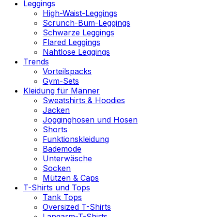
Leggings
High-Waist-Leggings
Scrunch-Bum-Leggings
Schwarze Leggings
Flared Leggings
Nahtlose Leggings
Trends
Vorteilspacks
Gym-Sets
Kleidung für Männer
Sweatshirts & Hoodies
Jacken
Jogginghosen und Hosen
Shorts
Funktionskleidung
Bademode
Unterwäsche
Socken
Mützen & Caps
T-Shirts und Tops
Tank Tops
Oversized T-Shirts
Langarm-T-Shirts