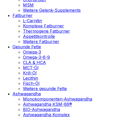
MSM
Weitere Gelenk-Supplements
Fatburner
L-Carnitin
Komplexe Fatburner
Thermogene Fatburner
Appetitkontrolle
Weitere Fatburner
Gesunde Fette
Omega-3
Omega-3-6-9
CLA & HCA
MCT-Öl
Krill-Öl
Lecithin
Fisch-Öl
Weitere gesunde Fette
Ashwagandha
Monokomponenten-Ashwagandha
Ashwagandha KSM-66®
BIO-Ashwagandha
Ashwagandha Komplex