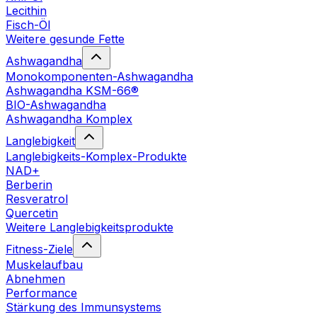
Lecithin
Fisch-Öl
Weitere gesunde Fette
Ashwagandha
Monokomponenten-Ashwagandha
Ashwagandha KSM-66®
BIO-Ashwagandha
Ashwagandha Komplex
Langlebigkeit
Langlebigkeits-Komplex-Produkte
NAD+
Berberin
Resveratrol
Quercetin
Weitere Langlebigkeitsprodukte
Fitness-Ziele
Muskelaufbau
Abnehmen
Performance
Stärkung des Immunsystems