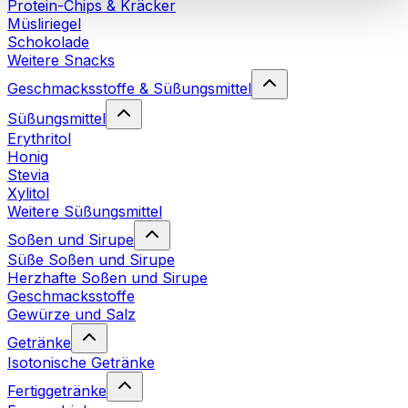
Protein-Chips & Kräcker
Cookies“ sowie in unserer
Datenschutzerklärung
.
Müsliriegel
Schokolade
Weitere Snacks
Sie können Ihre Einwilligung jederzeit in den
Cookie-
Einstellungen
auf unserer Webseite ändern oder
Geschmacksstoffe & Süßungsmittel
widerrufen.
Mehr Info
Süßungsmittel
Erythritol
Honig
Stevia
Xylitol
Weitere Süßungsmittel
Soßen und Sirupe
Süße Soßen und Sirupe
Herzhafte Soßen und Sirupe
Geschmacksstoffe
Gewürze und Salz
Getränke
Isotonische Getränke
Fertiggetränke