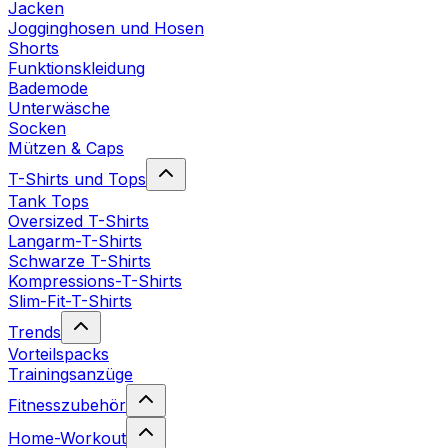
Jacken
Jogginghosen und Hosen
Shorts
Funktionskleidung
Bademode
Unterwäsche
Socken
Mützen & Caps
T-Shirts und Tops
Tank Tops
Oversized T-Shirts
Langarm-T-Shirts
Schwarze T-Shirts
Kompressions-T-Shirts
Slim-Fit-T-Shirts
Trends
Vorteilspacks
Trainingsanzüge
Fitnesszubehör
Home-Workout