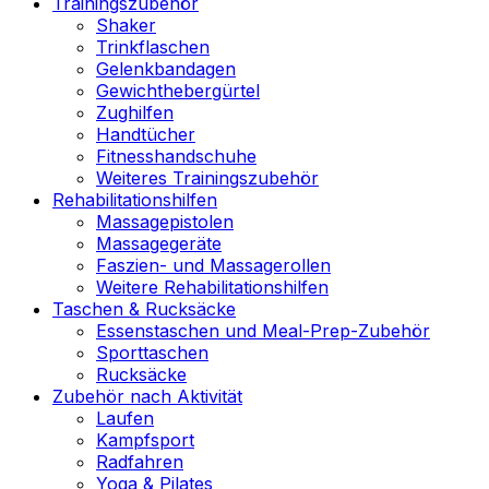
Trainingszubehör
Shaker
Trinkflaschen
Gelenkbandagen
Gewichthebergürtel
Zughilfen
Handtücher
Fitnesshandschuhe
Weiteres Trainingszubehör
Rehabilitationshilfen
Massagepistolen
Massagegeräte
Faszien- und Massagerollen
Weitere Rehabilitationshilfen
Taschen & Rucksäcke
Essenstaschen und Meal-Prep-Zubehör
Sporttaschen
Rucksäcke
Zubehör nach Aktivität
Laufen
Kampfsport
Radfahren
Yoga & Pilates