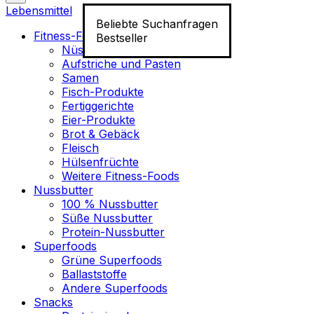
Lebensmittel
Beliebte Suchanfragen
Fitness-Food
Bestseller
Nüsse
Aufstriche und Pasten
Samen
Fisch-Produkte
Fertiggerichte
Eier-Produkte
Brot & Gebäck
Fleisch
Hülsenfrüchte
Weitere Fitness-Foods
Nussbutter
100 % Nussbutter
Süße Nussbutter
Protein-Nussbutter
Superfoods
Grüne Superfoods
Ballaststoffe
Andere Superfoods
Snacks