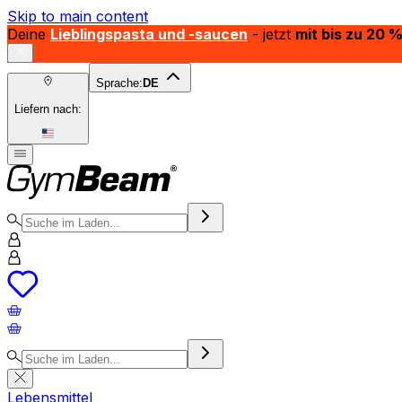
Skip to main content
Deine
Lieblingspasta und -saucen
- jetzt
mit bis zu 20 
Sprache:
DE
Liefern nach:
Lebensmittel