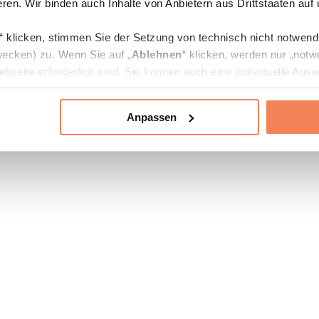
ren. Wir binden auch Inhalte von Anbietern aus Drittstaaten auf
“ klicken, stimmen Sie der Setzung von technisch nicht notwen
ecken) zu. Wenn Sie auf „
Ablehnen
“ klicken, werden nur „notw
bseite erforderlich sind. Sie können auch eine individuelle Ausw
rien an- oder abwählen und „
Auswahl erlauben
“ klicken.
Anpassen
ie Verarbeitung Ihrer Daten finden Sie in den Unterpunkten „Deta
zerklärung
.
jederzeit in den
Cookie-Einstellungen
auf unserer Webseite änd