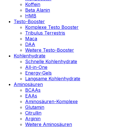
Koffein
Beta Alanin
HMB
Testo-Booster
Komplexe Testo Booster
Tribulus Terrestris
Maca
DAA
Weitere Testo-Booster
Kohlenhydrate
Schnelle Kohlenhydrate
All-in-One
Energy-Gels
Langsame Kohlenhydrate
Aminosäuren
BCAAs
EAAs
Aminosäuren-Komplexe
Glutamin
Citrullin
Arginin
Weitere Aminosäuren