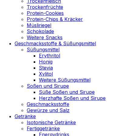
Trockenfleisch
Trockenfrüchte
Protein-Cookies
Protein-Chips & Kräcker
Müsliriegel
Schokolade
Weitere Snacks
Geschmacksstoffe & Süßungsmittel
Süßungsmittel
Erythritol
Honig
Stevia
Xylitol
Weitere Süßungsmittel
Soßen und Sirupe
Süße Soßen und Sirupe
Herzhafte Soßen und Sirupe
Geschmacksstoffe
Gewürze und Salz
Getränke
Isotonische Getränke
Fertiggetränke
Energydrinks