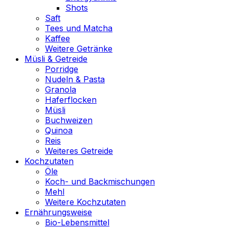
Shots
Saft
Tees und Matcha
Kaffee
Weitere Getränke
Müsli & Getreide
Porridge
Nudeln & Pasta
Granola
Haferflocken
Müsli
Buchweizen
Quinoa
Reis
Weiteres Getreide
Kochzutaten
Öle
Koch- und Backmischungen
Mehl
Weitere Kochzutaten
Ernährungsweise
Bio-Lebensmittel