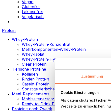
Vegan
Glutenfrei
Laktosefrei
Vegetarisch
Protein
Whey-Protein
Whey-Protein-Konzentrat
Mehrkomponenten-Whey-Protein
Whey-Isolat
Whey-Protein-Hydrolysat
Clear Protein
Tierische Proteine
Kollagen
Zustimmung
Rinder-Protein
Casein-Protein
Sonstige tierische Proteine
Cookie Einstellungen
Meal-Replacements
Mahlzeitenersatz-Pulver
Als datenschutzrechtlicher 
Ready-to-Drink Proteingetränke
Webseite zu ermöglichen, nut
Proteine nach Zweck