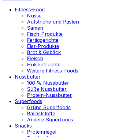
Fitness-Food
Nüsse
Aufstriche und Pasten
Samen
Fisch-Produkte
Fertiggerichte
Eier-Produkte
Brot & Gebäck
Fleisch
Hülsenfrüchte
Weitere Fitness-Foods
Nussbutter
100 % Nussbutter
Süße Nussbutter
Protein-Nussbutter
Superfoods
Grüne Superfoods
Ballaststoffe
Andere Superfoods
Snacks
Proteinriegel