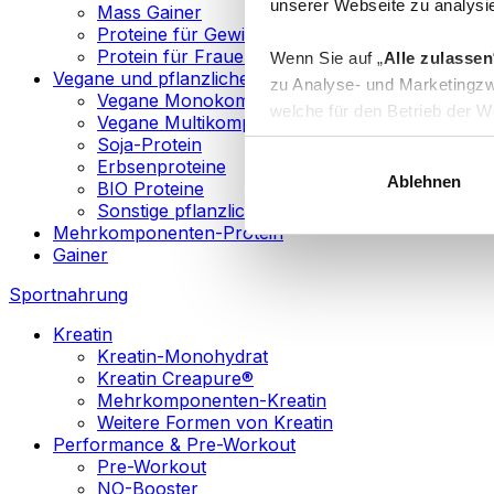
unserer Webseite zu analysie
Mass Gainer
Proteine für Gewichtsverlust
Protein für Frauen
Wenn Sie auf „
Alle zulassen
Vegane und pflanzliche Proteine
zu Analyse- und Marketingzw
Vegane Monokomponenten-Proteine
welche für den Betrieb der We
Vegane Multikomponenten-Proteine
„
Anpassen
“ einzelne Katego
Soja-Protein
Erbsenproteine
Ablehnen
BIO Proteine
Weitere Informationen über d
Sonstige pflanzliche Proteine
sowie in unserer
Datenschut
Mehrkomponenten-Protein
Gainer
Sie können Ihre Einwilligung 
Sportnahrung
Info
Kreatin
Kreatin-Monohydrat
Kreatin Creapure®
Mehrkomponenten-Kreatin
Weitere Formen von Kreatin
Performance & Pre-Workout
Pre-Workout
NO-Booster