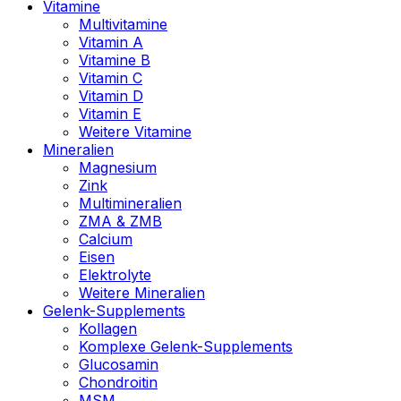
Vitamine
Multivitamine
Vitamin A
Vitamine B
Vitamin C
Vitamin D
Vitamin E
Weitere Vitamine
Mineralien
Magnesium
Zink
Multimineralien
ZMA & ZMB
Calcium
Eisen
Elektrolyte
Weitere Mineralien
Gelenk-Supplements
Kollagen
Komplexe Gelenk-Supplements
Glucosamin
Chondroitin
MSM