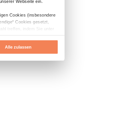
 unserer Webseite ein.
digen Cookies (insbesondere
endige“ Cookies gesetzt,
ahl treffen, indem Sie unter
Alle zulassen
ils“ und „Über Cookies“
ern oder widerrufen.
Mehr