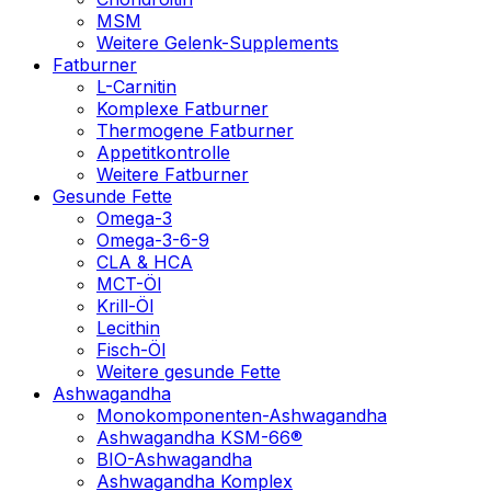
MSM
Weitere Gelenk-Supplements
Fatburner
L-Carnitin
Komplexe Fatburner
Thermogene Fatburner
Appetitkontrolle
Weitere Fatburner
Gesunde Fette
Omega-3
Omega-3-6-9
CLA & HCA
MCT-Öl
Krill-Öl
Lecithin
Fisch-Öl
Weitere gesunde Fette
Ashwagandha
Monokomponenten-Ashwagandha
Ashwagandha KSM-66®
BIO-Ashwagandha
Ashwagandha Komplex