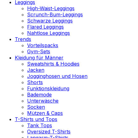
Leggings
High-Waist-Leggings
Scrunch-Bum-Leggings
Schwarze Leggings
Flared Leggings
Nahtlose Leggings
Trends
Vorteilspacks
Gym-Sets
Kleidung für Männer
Sweatshirts & Hoodies
Jacken
Jogginghosen und Hosen
Shorts
Funktionskleidung
Bademode
Unterwäsche
Socken
Mützen & Caps
T-Shirts und Tops
Tank Tops
Oversized T-Shirts
Langarm-T-Shirts