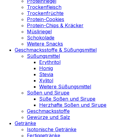
Proteinriegel
Trockenfleisch
Trockenfrüchte
Protein-Cookies
Protein-Chips & Kräcker
Müsliriegel
Schokolade
Weitere Snacks
Geschmacksstoffe & Süßungsmittel
Süßungsmittel
Erythritol
Honig
Stevia
Xylitol
Weitere Süßungsmittel
Soßen und Sirupe
Süße Soßen und Sirupe
Herzhafte Soßen und Sirupe
Geschmacksstoffe
Gewürze und Salz
Getränke
Isotonische Getränke
Fertiggetränke