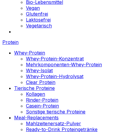
Bio-Lebensmittel
Vegan
Glutenfrei
Laktosefrei
Vegetarisch
Protein
Whey-Protein
Whey-Protein-Konzentrat
Mehrkomponenten-Whey-Protein
Whey-Isolat
Whey-Protein-Hydrolysat
Clear Protein
Tierische Proteine
Kollagen
Rinder-Protein
Casein-Protein
Sonstige tierische Proteine
Meal-Replacements
Mahlzeitenersatz-Pulver
Ready-to-Drink Proteingetränke