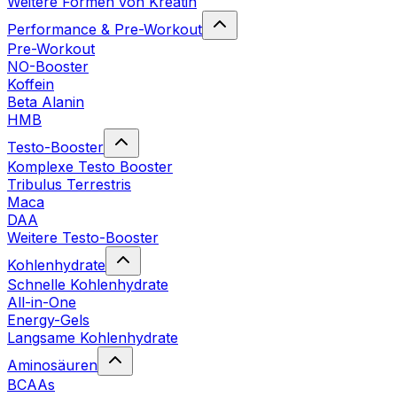
Weitere Formen von Kreatin
Performance & Pre-Workout
Pre-Workout
NO-Booster
Koffein
Beta Alanin
HMB
Testo-Booster
Komplexe Testo Booster
Tribulus Terrestris
Maca
DAA
Weitere Testo-Booster
Kohlenhydrate
Schnelle Kohlenhydrate
All-in-One
Energy-Gels
Langsame Kohlenhydrate
Aminosäuren
BCAAs