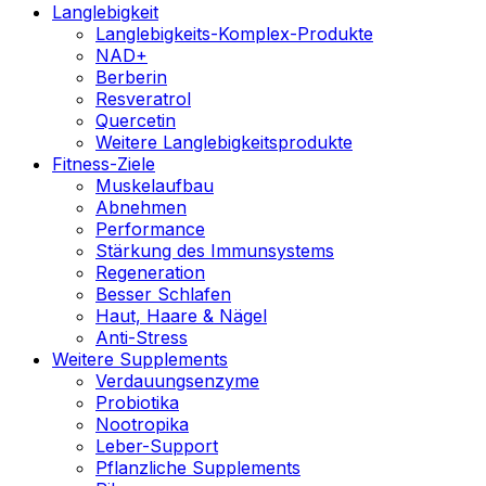
Langlebigkeit
Langlebigkeits-Komplex-Produkte
NAD+
Berberin
Resveratrol
Quercetin
Weitere Langlebigkeitsprodukte
Fitness-Ziele
Muskelaufbau
Abnehmen
Performance
Stärkung des Immunsystems
Regeneration
Besser Schlafen
Haut, Haare & Nägel
Anti-Stress
Weitere Supplements
Verdauungsenzyme
Probiotika
Nootropika
Leber-Support
Pflanzliche Supplements