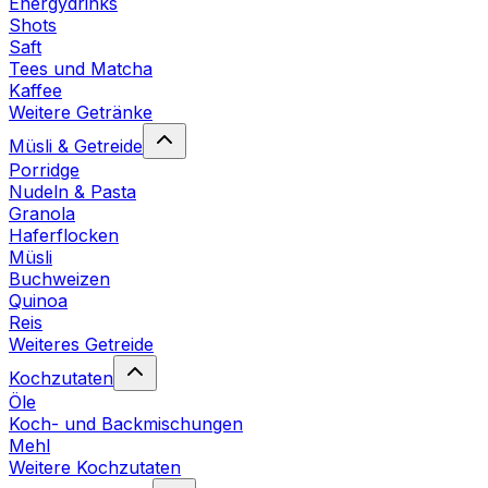
Energydrinks
Shots
Saft
Tees und Matcha
Kaffee
Weitere Getränke
Müsli & Getreide
Porridge
Nudeln & Pasta
Granola
Haferflocken
Müsli
Buchweizen
Quinoa
Reis
Weiteres Getreide
Kochzutaten
Öle
Koch- und Backmischungen
Mehl
Weitere Kochzutaten