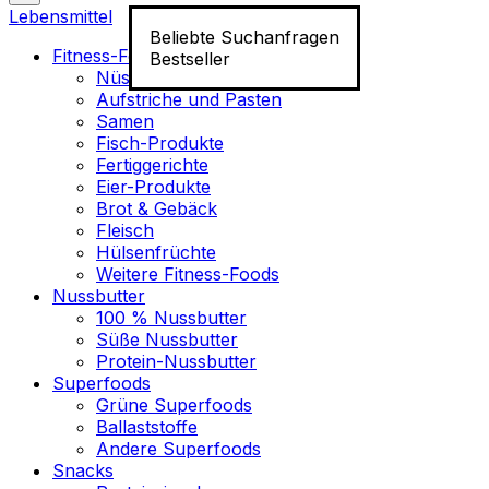
Lebensmittel
Beliebte Suchanfragen
Fitness-Food
Bestseller
Nüsse
Aufstriche und Pasten
Samen
Fisch-Produkte
Fertiggerichte
Eier-Produkte
Brot & Gebäck
Fleisch
Hülsenfrüchte
Weitere Fitness-Foods
Nussbutter
100 % Nussbutter
Süße Nussbutter
Protein-Nussbutter
Superfoods
Grüne Superfoods
Ballaststoffe
Andere Superfoods
Snacks