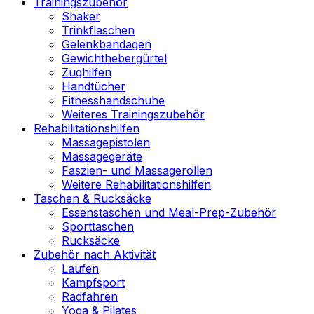
Trainingszubehör
Shaker
Trinkflaschen
Gelenkbandagen
Gewichthebergürtel
Zughilfen
Handtücher
Fitnesshandschuhe
Weiteres Trainingszubehör
Rehabilitationshilfen
Massagepistolen
Massagegeräte
Faszien- und Massagerollen
Weitere Rehabilitationshilfen
Taschen & Rucksäcke
Essenstaschen und Meal-Prep-Zubehör
Sporttaschen
Rucksäcke
Zubehör nach Aktivität
Laufen
Kampfsport
Radfahren
Yoga & Pilates