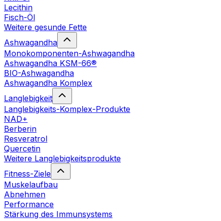
Lecithin
Fisch-Öl
Weitere gesunde Fette
Ashwagandha
Monokomponenten-Ashwagandha
Ashwagandha KSM-66®
BIO-Ashwagandha
Ashwagandha Komplex
Langlebigkeit
Langlebigkeits-Komplex-Produkte
NAD+
Berberin
Resveratrol
Quercetin
Weitere Langlebigkeitsprodukte
Fitness-Ziele
Muskelaufbau
Abnehmen
Performance
Stärkung des Immunsystems