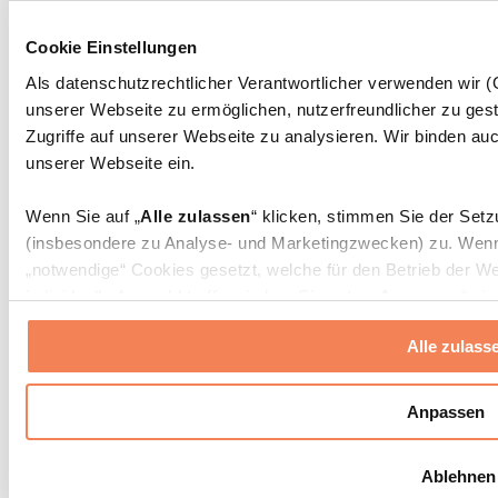
Massagepistolen
Massagegeräte
Cookie Einstellungen
Faszien- und Massagerollen
Weitere Rehabilitationshilfen
Als datenschutzrechtlicher Verantwortlicher verwenden wir
unserer Webseite zu ermöglichen, nutzerfreundlicher zu gest
Taschen & Rucksäcke
Essenstaschen und Meal-Prep-Zubehör
Zugriffe auf unserer Webseite zu analysieren. Wir binden auc
Sporttaschen
unserer Webseite ein.
Rucksäcke
Zubehör nach Aktivität
Wenn Sie auf „
Alle zulassen
“ klicken, stimmen Sie der Set
Laufen
(insbesondere zu Analyse- und Marketingzwecken) zu. Wenn 
Kampfsport
„notwendige“ Cookies gesetzt, welche für den Betrieb der We
Radfahren
individuelle Auswahl treffen, indem Sie unter „
Anpassen
“ ei
Yoga & Pilates
erlauben
“ klicken.
Kältetherapie
Alle zulass
Schwimmen
Wandern
Weitere Informationen über die Verarbeitung Ihrer Daten find
Cookies“ sowie in unserer
Datenschutzerklärung
.
Biohacking
Anpassen
Rotlichttherapie
Wasserfilter und Kannen
Sie können Ihre Einwilligung jederzeit in den
Cookie-Einstel
Ablehnen
widerrufen.
Mehr Info
Nachhaltiger Haushalt