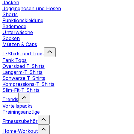
Jacken
Jogginghosen und Hosen
Shorts
Funktionskleidung
Bademode
Unterwäsche
Socken
Mützen & Caps
T-Shirts und Tops
Tank Tops
Oversized T-Shirts
Langarm-T-Shirts
Schwarze T-Shirts
Kompressions-T-Shirts
Slim-Fit-T-Shirts
Trends
Vorteilspacks
Trainingsanzüge
Fitnesszubehör
Home-Workout