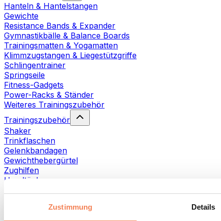
Hanteln & Hantelstangen
Gewichte
Resistance Bands & Expander
Gymnastikbälle & Balance Boards
Trainingsmatten & Yogamatten
Klimmzugstangen & Liegestützgriffe
Schlingentrainer
Springseile
Fitness-Gadgets
Power-Racks & Ständer
Weiteres Trainingszubehör
Trainingszubehör
Shaker
Trinkflaschen
Gelenkbandagen
Gewichthebergürtel
Zughilfen
Handtücher
Fitnesshandschuhe
Weiteres Trainingszubehör
Zustimmung
Details
Rehabilitationshilfen