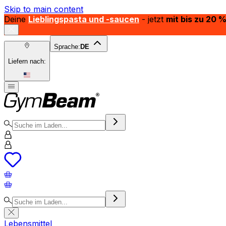
Skip to main content
Deine
Lieblingspasta und -saucen
- jetzt
mit bis zu 20 
Sprache:
DE
Liefern nach:
Lebensmittel