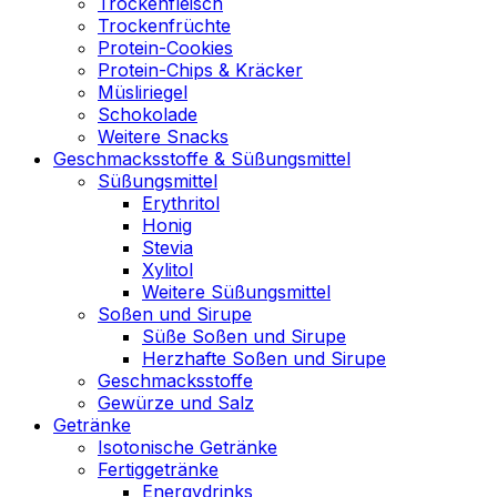
Trockenfleisch
Trockenfrüchte
Protein-Cookies
Protein-Chips & Kräcker
Müsliriegel
Schokolade
Weitere Snacks
Geschmacksstoffe & Süßungsmittel
Süßungsmittel
Erythritol
Honig
Stevia
Xylitol
Weitere Süßungsmittel
Soßen und Sirupe
Süße Soßen und Sirupe
Herzhafte Soßen und Sirupe
Geschmacksstoffe
Gewürze und Salz
Getränke
Isotonische Getränke
Fertiggetränke
Energydrinks