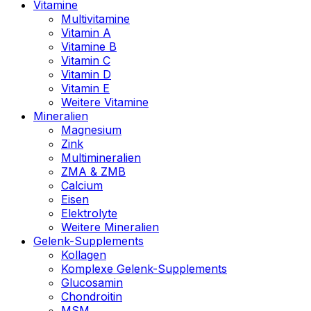
Vitamine
Multivitamine
Vitamin A
Vitamine B
Vitamin C
Vitamin D
Vitamin E
Weitere Vitamine
Mineralien
Magnesium
Zink
Multimineralien
ZMA & ZMB
Calcium
Eisen
Elektrolyte
Weitere Mineralien
Gelenk-Supplements
Kollagen
Komplexe Gelenk-Supplements
Glucosamin
Chondroitin
MSM