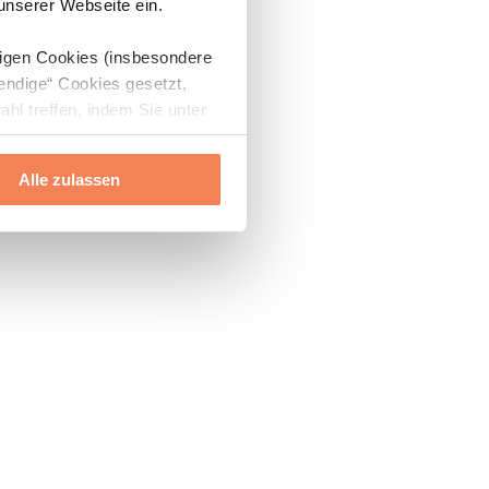
 unserer Webseite ein.
digen Cookies (insbesondere
endige“ Cookies gesetzt,
ahl treffen, indem Sie unter
Alle zulassen
ils“ und „Über Cookies“
ern oder widerrufen.
Mehr