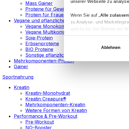
unserer Webseite zu analysie
Mass Gainer
Proteine für Gewichtsverlust
Protein für Frauen
Wenn Sie auf „
Alle zulassen
Vegane und pflanzliche Proteine
zu Analyse- und Marketingzw
Vegane Monokomponenten-Proteine
welche für den Betrieb der We
Vegane Multikomponenten-Proteine
„
Anpassen
“ einzelne Katego
Soja-Protein
Erbsenproteine
Ablehnen
BIO Proteine
Weitere Informationen über d
Sonstige pflanzliche Proteine
sowie in unserer
Datenschut
Mehrkomponenten-Protein
Gainer
Sie können Ihre Einwilligung 
Sportnahrung
Info
Kreatin
Kreatin-Monohydrat
Kreatin Creapure®
Mehrkomponenten-Kreatin
Weitere Formen von Kreatin
Performance & Pre-Workout
Pre-Workout
NO-Booster