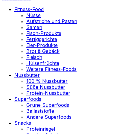
Fitness-Food
Nüsse
Aufstriche und Pasten
Samen
Fisch-Produkte
Fertiggerichte
Eier-Produkte
Brot & Gebäck
Fleisch
Hülsenfrüchte
Weitere Fitness-Foods
Nussbutter
100 % Nussbutter
Süße Nussbutter
Protein-Nussbutter
Superfoods
Grüne Superfoods
Ballaststoffe
Andere Superfoods
Snacks
Proteinriegel