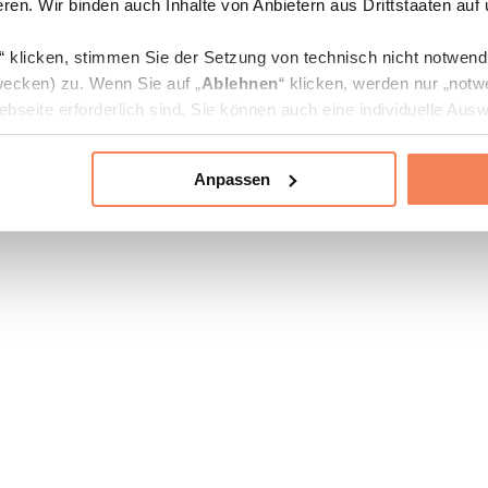
ren. Wir binden auch Inhalte von Anbietern aus Drittstaaten auf
“ klicken, stimmen Sie der Setzung von technisch nicht notwen
ecken) zu. Wenn Sie auf „
Ablehnen
“ klicken, werden nur „notw
bseite erforderlich sind. Sie können auch eine individuelle Ausw
rien an- oder abwählen und „
Auswahl erlauben
“ klicken.
Anpassen
ie Verarbeitung Ihrer Daten finden Sie in den Unterpunkten „Deta
zerklärung
.
jederzeit in den
Cookie-Einstellungen
auf unserer Webseite änd