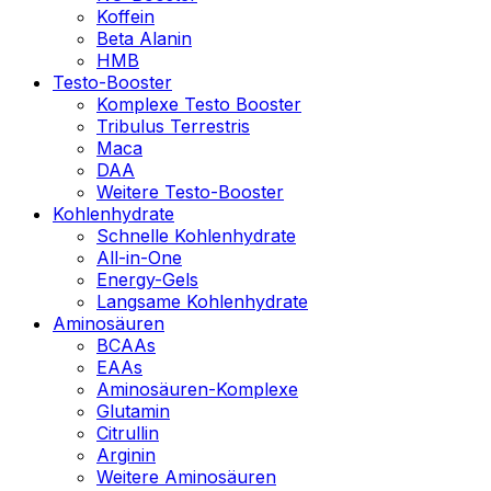
Koffein
Beta Alanin
HMB
Testo-Booster
Komplexe Testo Booster
Tribulus Terrestris
Maca
DAA
Weitere Testo-Booster
Kohlenhydrate
Schnelle Kohlenhydrate
All-in-One
Energy-Gels
Langsame Kohlenhydrate
Aminosäuren
BCAAs
EAAs
Aminosäuren-Komplexe
Glutamin
Citrullin
Arginin
Weitere Aminosäuren