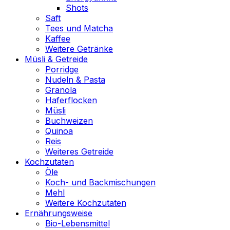
Shots
Saft
Tees und Matcha
Kaffee
Weitere Getränke
Müsli & Getreide
Porridge
Nudeln & Pasta
Granola
Haferflocken
Müsli
Buchweizen
Quinoa
Reis
Weiteres Getreide
Kochzutaten
Öle
Koch- und Backmischungen
Mehl
Weitere Kochzutaten
Ernährungsweise
Bio-Lebensmittel