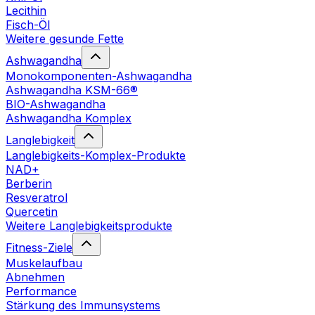
Lecithin
Fisch-Öl
Weitere gesunde Fette
Ashwagandha
Monokomponenten-Ashwagandha
Ashwagandha KSM-66®
BIO-Ashwagandha
Ashwagandha Komplex
Langlebigkeit
Langlebigkeits-Komplex-Produkte
NAD+
Berberin
Resveratrol
Quercetin
Weitere Langlebigkeitsprodukte
Fitness-Ziele
Muskelaufbau
Abnehmen
Performance
Stärkung des Immunsystems