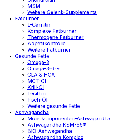
MSM
Weitere Gelenk-Supplements
Fatburner
L-Carnitin
Komplexe Fatburner
Thermogene Fatburner
Appetitkontrolle
Weitere Fatburner
Gesunde Fette
Omega-3
Omega-3-6-9
CLA & HCA
MCT-Öl
Krill-Öl
Lecithin
Fisch-Öl
Weitere gesunde Fette
Ashwagandha
Monokomponenten-Ashwagandha
Ashwagandha KSM-66®
BIO-Ashwagandha
Ashwagandha Komplex