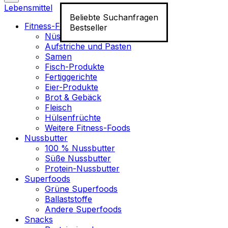
Lebensmittel
Beliebte Suchanfragen
Fitness-Food
Bestseller
Nüsse
Aufstriche und Pasten
Samen
Fisch-Produkte
Fertiggerichte
Eier-Produkte
Brot & Gebäck
Fleisch
Hülsenfrüchte
Weitere Fitness-Foods
Nussbutter
100 % Nussbutter
Süße Nussbutter
Protein-Nussbutter
Superfoods
Grüne Superfoods
Ballaststoffe
Andere Superfoods
Snacks