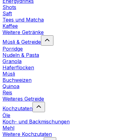
Energydrinks
Shots
Saft
Tees und Matcha
Kaffee
Weitere Getränke
Müsli & Getreide
Porridge
Nudeln & Pasta
Granola
Haferflocken
Müsli
Buchweizen
Quinoa
Reis
Weiteres Getreide
Kochzutaten
Öle
Koch- und Backmischungen
Mehl
Weitere Kochzutaten