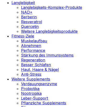
Langlebigkeit
Langlebigkeits-Komplex-Produkte
NAD+
Berberin
Resveratrol
Quercetin
Weitere Langlebigkeitsprodukte
Fitness-Ziele
Muskelaufbau
Abnehmen
Performance
Stärkung des Immunsystems
Regeneration
Besser Schlafen
Haut, Haare & Nägel
Anti-Stress
Weitere Supplements
Verdauungsenzyme
Probiotika
Nootropika
Leber-Support
Pflanzliche Supplements