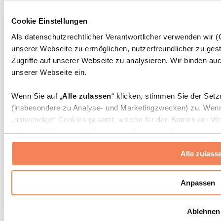
Massagepistolen
Massagegeräte
Cookie Einstellungen
Faszien- und Massagerollen
Weitere Rehabilitationshilfen
Als datenschutzrechtlicher Verantwortlicher verwenden wir
unserer Webseite zu ermöglichen, nutzerfreundlicher zu gest
Taschen & Rucksäcke
Essenstaschen und Meal-Prep-Zubehör
Zugriffe auf unserer Webseite zu analysieren. Wir binden auc
Sporttaschen
unserer Webseite ein.
Rucksäcke
Zubehör nach Aktivität
Wenn Sie auf „
Alle zulassen
“ klicken, stimmen Sie der Set
Laufen
(insbesondere zu Analyse- und Marketingzwecken) zu. Wenn 
Kampfsport
„notwendige“ Cookies gesetzt, welche für den Betrieb der We
Radfahren
individuelle Auswahl treffen, indem Sie unter „
Anpassen
“ ei
Yoga & Pilates
erlauben
“ klicken.
Kältetherapie
Alle zulass
Schwimmen
Wandern
Weitere Informationen über die Verarbeitung Ihrer Daten find
Cookies“ sowie in unserer
Datenschutzerklärung
.
Biohacking
Anpassen
Rotlichttherapie
Wasserfilter und Kannen
Sie können Ihre Einwilligung jederzeit in den
Cookie-Einstel
Ablehnen
widerrufen.
Mehr Info
Nachhaltiger Haushalt