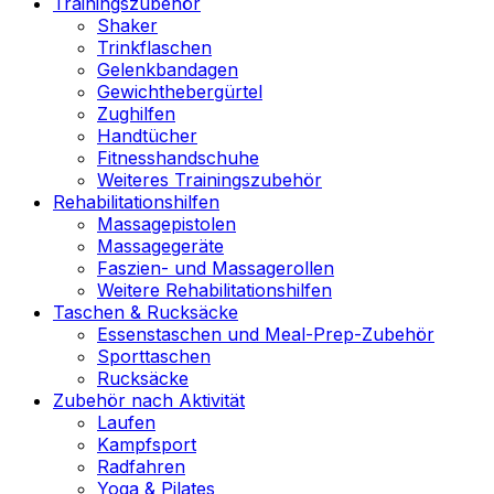
Trainingszubehör
Shaker
Trinkflaschen
Gelenkbandagen
Gewichthebergürtel
Zughilfen
Handtücher
Fitnesshandschuhe
Weiteres Trainingszubehör
Rehabilitationshilfen
Massagepistolen
Massagegeräte
Faszien- und Massagerollen
Weitere Rehabilitationshilfen
Taschen & Rucksäcke
Essenstaschen und Meal-Prep-Zubehör
Sporttaschen
Rucksäcke
Zubehör nach Aktivität
Laufen
Kampfsport
Radfahren
Yoga & Pilates