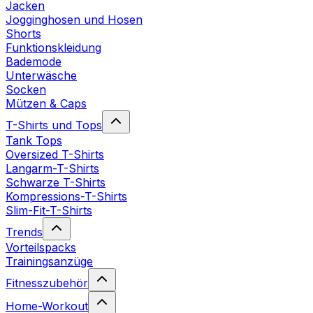
Jacken
Jogginghosen und Hosen
Shorts
Funktionskleidung
Bademode
Unterwäsche
Socken
Mützen & Caps
T-Shirts und Tops
Tank Tops
Oversized T-Shirts
Langarm-T-Shirts
Schwarze T-Shirts
Kompressions-T-Shirts
Slim-Fit-T-Shirts
Trends
Vorteilspacks
Trainingsanzüge
Fitnesszubehör
Home-Workout