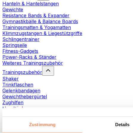
Hanteln & Hantelstangen
Gewichte
Resistance Bands & Expander
Gymnastikbälle & Balance Boards
Trainingsmatten & Yogamatten
Klimmzugstangen & Liegestützgriffe
Schlingentrainer
Springseile
Fitness-Gadgets
Power-Racks & Ständer
Weiteres Trainingszubehör
Trainingszubehör
Shaker
Trinkflaschen
Gelenkbandagen
Gewichthebergürtel
Zughilfen
Handtücher
Fitnesshandschuhe
Weiteres Trainingszubehör
Zustimmung
Details
Rehabilitationshilfen