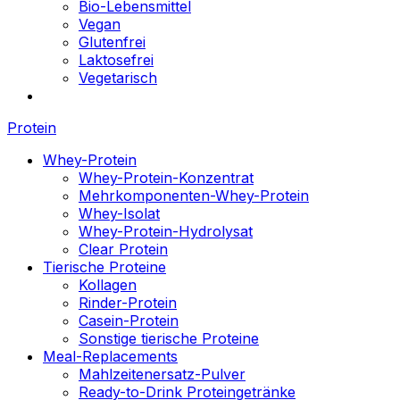
Bio-Lebensmittel
Vegan
Glutenfrei
Laktosefrei
Vegetarisch
Protein
Whey-Protein
Whey-Protein-Konzentrat
Mehrkomponenten-Whey-Protein
Whey-Isolat
Whey-Protein-Hydrolysat
Clear Protein
Tierische Proteine
Kollagen
Rinder-Protein
Casein-Protein
Sonstige tierische Proteine
Meal-Replacements
Mahlzeitenersatz-Pulver
Ready-to-Drink Proteingetränke