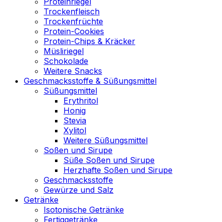
Proteinriegel
Trockenfleisch
Trockenfrüchte
Protein-Cookies
Protein-Chips & Kräcker
Müsliriegel
Schokolade
Weitere Snacks
Geschmacksstoffe & Süßungsmittel
Süßungsmittel
Erythritol
Honig
Stevia
Xylitol
Weitere Süßungsmittel
Soßen und Sirupe
Süße Soßen und Sirupe
Herzhafte Soßen und Sirupe
Geschmacksstoffe
Gewürze und Salz
Getränke
Isotonische Getränke
Fertiggetränke