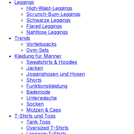
Leggings
High-Waist-Leggings
Scrunch-Bum-Leggings
Schwarze Leggings
Flared Leggings
Nahtlose Leggings
Trends
Vorteilspacks
Gym-Sets
Kleidung für Männer
Sweatshirts & Hoodies
Jacken
Jogginghosen und Hosen
Shorts
Funktionskleidung
Bademode
Unterwäsche
Socken
Mützen & Caps
T-Shirts und Tops
Tank Tops
Oversized T-Shirts
Langarm-T-Shirts