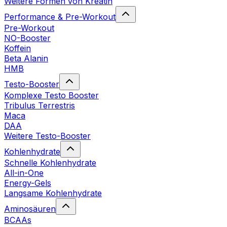
Weitere Formen von Kreatin
Performance & Pre-Workout
Pre-Workout
NO-Booster
Koffein
Beta Alanin
HMB
Testo-Booster
Komplexe Testo Booster
Tribulus Terrestris
Maca
DAA
Weitere Testo-Booster
Kohlenhydrate
Schnelle Kohlenhydrate
All-in-One
Energy-Gels
Langsame Kohlenhydrate
Aminosäuren
BCAAs