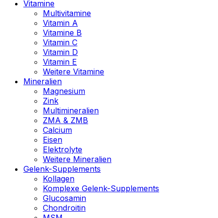
Vitamine
Multivitamine
Vitamin A
Vitamine B
Vitamin C
Vitamin D
Vitamin E
Weitere Vitamine
Mineralien
Magnesium
Zink
Multimineralien
ZMA & ZMB
Calcium
Eisen
Elektrolyte
Weitere Mineralien
Gelenk-Supplements
Kollagen
Komplexe Gelenk-Supplements
Glucosamin
Chondroitin
MSM