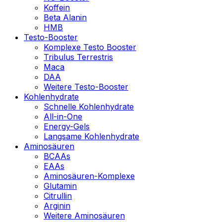
Koffein
Beta Alanin
HMB
Testo-Booster
Komplexe Testo Booster
Tribulus Terrestris
Maca
DAA
Weitere Testo-Booster
Kohlenhydrate
Schnelle Kohlenhydrate
All-in-One
Energy-Gels
Langsame Kohlenhydrate
Aminosäuren
BCAAs
EAAs
Aminosäuren-Komplexe
Glutamin
Citrullin
Arginin
Weitere Aminosäuren