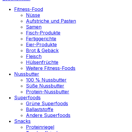
Fitness-Food
Nüsse
Aufstriche und Pasten
Samen
Fisch-Produkte
Fertiggerichte
Eier-Produkte
Brot & Gebäck
Fleisch
Hülsenfrüchte
Weitere Fitness-Foods
Nussbutter
100 % Nussbutter
Süße Nussbutter
Protein-Nussbutter
Superfoods
Grüne Superfoods
Ballaststoffe
Andere Superfoods
Snacks
Proteinriegel