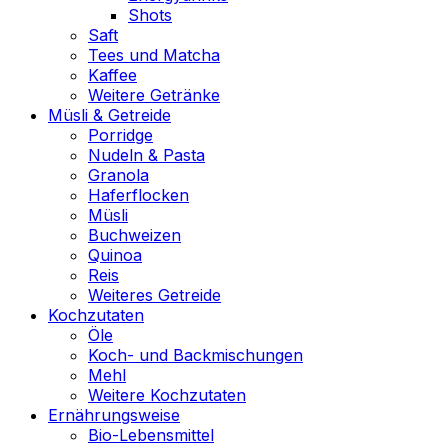
Shots
Saft
Tees und Matcha
Kaffee
Weitere Getränke
Müsli & Getreide
Porridge
Nudeln & Pasta
Granola
Haferflocken
Müsli
Buchweizen
Quinoa
Reis
Weiteres Getreide
Kochzutaten
Öle
Koch- und Backmischungen
Mehl
Weitere Kochzutaten
Ernährungsweise
Bio-Lebensmittel