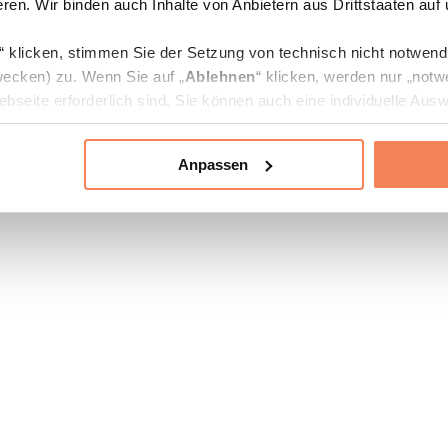
ren. Wir binden auch Inhalte von Anbietern aus Drittstaaten auf
“ klicken, stimmen Sie der Setzung von technisch nicht notwen
ecken) zu. Wenn Sie auf „
Ablehnen
“ klicken, werden nur „notw
bseite erforderlich sind. Sie können auch eine individuelle Ausw
rien an- oder abwählen und „
Auswahl erlauben
“ klicken.
Anpassen
ie Verarbeitung Ihrer Daten finden Sie in den Unterpunkten „Deta
zerklärung
.
jederzeit in den
Cookie-Einstellungen
auf unserer Webseite änd