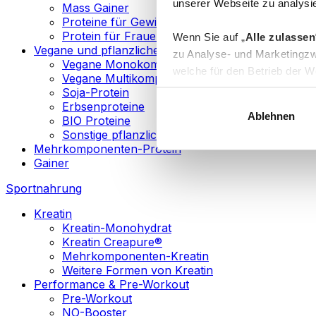
unserer Webseite zu analysie
Mass Gainer
Proteine für Gewichtsverlust
Protein für Frauen
Wenn Sie auf „
Alle zulassen
Vegane und pflanzliche Proteine
zu Analyse- und Marketingzw
Vegane Monokomponenten-Proteine
welche für den Betrieb der We
Vegane Multikomponenten-Proteine
„
Anpassen
“ einzelne Katego
Soja-Protein
Erbsenproteine
Ablehnen
BIO Proteine
Weitere Informationen über d
Sonstige pflanzliche Proteine
sowie in unserer
Datenschut
Mehrkomponenten-Protein
Gainer
Sie können Ihre Einwilligung 
Sportnahrung
Info
Kreatin
Kreatin-Monohydrat
Kreatin Creapure®
Mehrkomponenten-Kreatin
Weitere Formen von Kreatin
Performance & Pre-Workout
Pre-Workout
NO-Booster