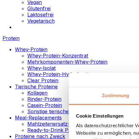
Vegan
Glutenfrei
Laktosefrei
Vegetarisch
Protein
Whey-Protein
Whey-Protein-Konzentrat
Mehrkomponenten-Whey-Protein
Whey-Isolat
Whey-Protein-Hydrolysat
Clear Protein
Tierische Proteine
Kollagen
Zustimmung
Rinder-Protein
Casein-Protein
Sonstige tierische Proteine
Cookie Einstellungen
Meal-Replacements
Mahlzeitenersatz-Pulver
Als datenschutzrechtlicher 
Ready-to-Drink Proteingetränke
Webseite zu ermöglichen, nut
Proteine nach Zweck