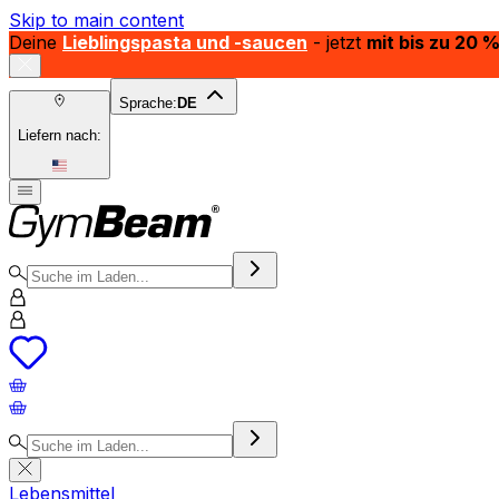
Skip to main content
Deine
Lieblingspasta und -saucen
- jetzt
mit bis zu 20 
Sprache:
DE
Liefern nach:
Lebensmittel