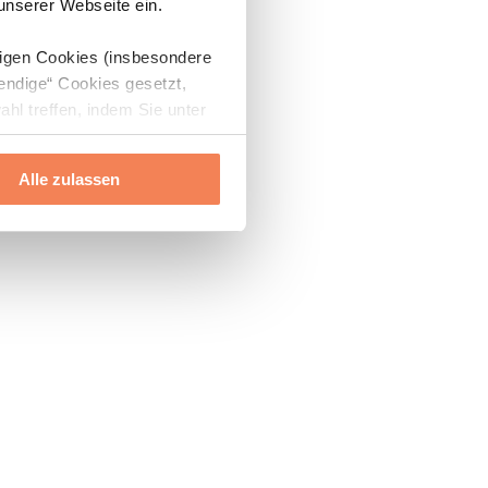
 unserer Webseite ein.
digen Cookies (insbesondere
endige“ Cookies gesetzt,
ahl treffen, indem Sie unter
Alle zulassen
ils“ und „Über Cookies“
ern oder widerrufen.
Mehr