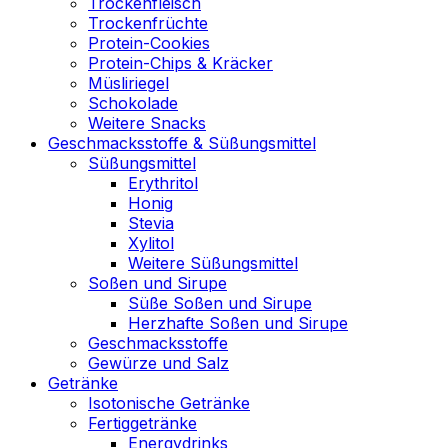
Trockenfleisch
Trockenfrüchte
Protein-Cookies
Protein-Chips & Kräcker
Müsliriegel
Schokolade
Weitere Snacks
Geschmacksstoffe & Süßungsmittel
Süßungsmittel
Erythritol
Honig
Stevia
Xylitol
Weitere Süßungsmittel
Soßen und Sirupe
Süße Soßen und Sirupe
Herzhafte Soßen und Sirupe
Geschmacksstoffe
Gewürze und Salz
Getränke
Isotonische Getränke
Fertiggetränke
Energydrinks