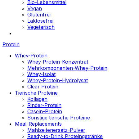
Bio-Lebensmittel
Vegan
Glutenfrei
Laktosefrei
Vegetarisch
Protein
Whey-Protein
Whey-Protein-Konzentrat
Mehrkomponenten-Whey-Protein
Whey-Isolat
Whey-Protein-Hydrolysat
Clear Protein
Tierische Proteine
Kollagen
Rinder-Protein
Casein-Protein
Sonstige tierische Proteine
Meal-Replacements
Mahlzeitenersatz-Pulver
Ready-to-Drink Proteingetränke