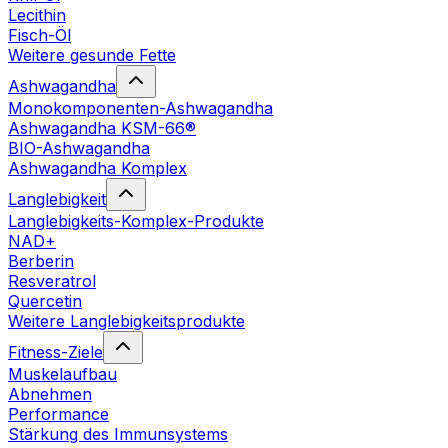
Lecithin
Fisch-Öl
Weitere gesunde Fette
Ashwagandha
Monokomponenten-Ashwagandha
Ashwagandha KSM-66®
BIO-Ashwagandha
Ashwagandha Komplex
Langlebigkeit
Langlebigkeits-Komplex-Produkte
NAD+
Berberin
Resveratrol
Quercetin
Weitere Langlebigkeitsprodukte
Fitness-Ziele
Muskelaufbau
Abnehmen
Performance
Stärkung des Immunsystems