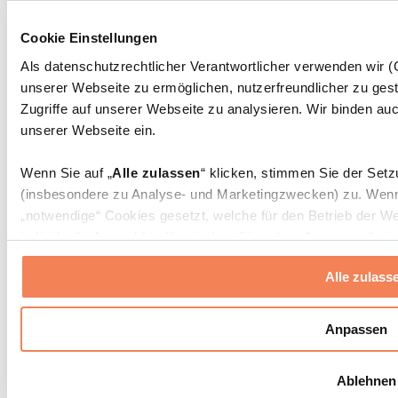
Massagepistolen
Massagegeräte
Cookie Einstellungen
Faszien- und Massagerollen
Weitere Rehabilitationshilfen
Als datenschutzrechtlicher Verantwortlicher verwenden wir
unserer Webseite zu ermöglichen, nutzerfreundlicher zu gest
Taschen & Rucksäcke
Essenstaschen und Meal-Prep-Zubehör
Zugriffe auf unserer Webseite zu analysieren. Wir binden auc
Sporttaschen
unserer Webseite ein.
Rucksäcke
Zubehör nach Aktivität
Wenn Sie auf „
Alle zulassen
“ klicken, stimmen Sie der Set
Laufen
(insbesondere zu Analyse- und Marketingzwecken) zu. Wenn 
Kampfsport
„notwendige“ Cookies gesetzt, welche für den Betrieb der We
Radfahren
individuelle Auswahl treffen, indem Sie unter „
Anpassen
“ ei
Yoga & Pilates
erlauben
“ klicken.
Kältetherapie
Alle zulass
Schwimmen
Wandern
Weitere Informationen über die Verarbeitung Ihrer Daten find
Cookies“ sowie in unserer
Datenschutzerklärung
.
Biohacking
Anpassen
Rotlichttherapie
Wasserfilter und Kannen
Sie können Ihre Einwilligung jederzeit in den
Cookie-Einstel
Ablehnen
widerrufen.
Mehr Info
Nachhaltiger Haushalt