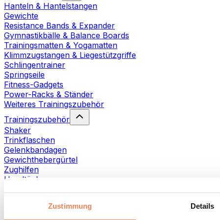
Hanteln & Hantelstangen
Gewichte
Resistance Bands & Expander
Gymnastikbälle & Balance Boards
Trainingsmatten & Yogamatten
Klimmzugstangen & Liegestützgriffe
Schlingentrainer
Springseile
Fitness-Gadgets
Power-Racks & Ständer
Weiteres Trainingszubehör
Trainingszubehör
Shaker
Trinkflaschen
Gelenkbandagen
Gewichthebergürtel
Zughilfen
Handtücher
Fitnesshandschuhe
Weiteres Trainingszubehör
Zustimmung
Details
Rehabilitationshilfen