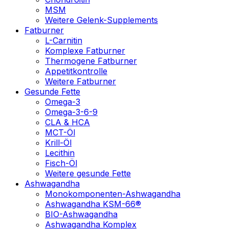
MSM
Weitere Gelenk-Supplements
Fatburner
L-Carnitin
Komplexe Fatburner
Thermogene Fatburner
Appetitkontrolle
Weitere Fatburner
Gesunde Fette
Omega-3
Omega-3-6-9
CLA & HCA
MCT-Öl
Krill-Öl
Lecithin
Fisch-Öl
Weitere gesunde Fette
Ashwagandha
Monokomponenten-Ashwagandha
Ashwagandha KSM-66®
BIO-Ashwagandha
Ashwagandha Komplex