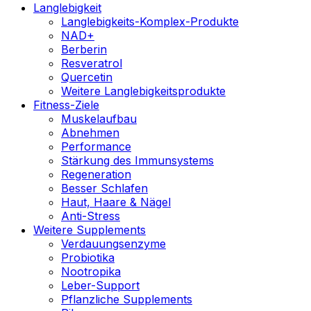
Langlebigkeit
Langlebigkeits-Komplex-Produkte
NAD+
Berberin
Resveratrol
Quercetin
Weitere Langlebigkeitsprodukte
Fitness-Ziele
Muskelaufbau
Abnehmen
Performance
Stärkung des Immunsystems
Regeneration
Besser Schlafen
Haut, Haare & Nägel
Anti-Stress
Weitere Supplements
Verdauungsenzyme
Probiotika
Nootropika
Leber-Support
Pflanzliche Supplements