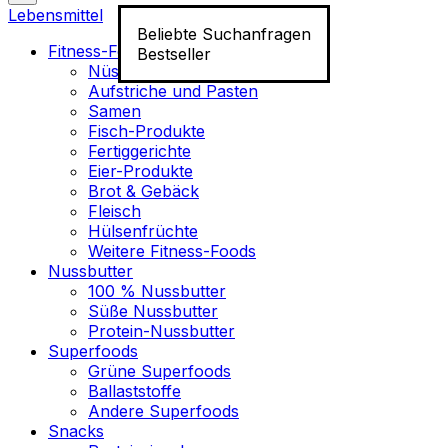
Lebensmittel
Beliebte Suchanfragen
Fitness-Food
Bestseller
Nüsse
Aufstriche und Pasten
Samen
Fisch-Produkte
Fertiggerichte
Eier-Produkte
Brot & Gebäck
Fleisch
Hülsenfrüchte
Weitere Fitness-Foods
Nussbutter
100 % Nussbutter
Süße Nussbutter
Protein-Nussbutter
Superfoods
Grüne Superfoods
Ballaststoffe
Andere Superfoods
Snacks