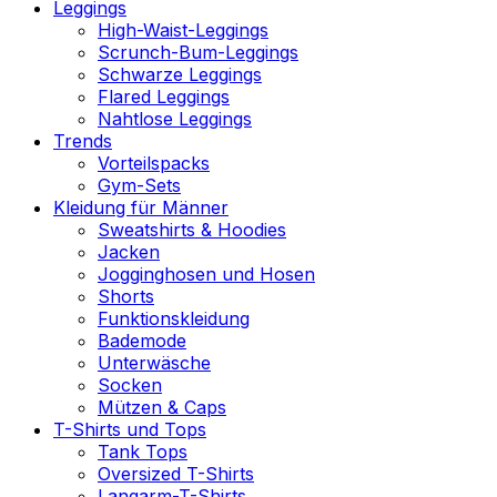
Leggings
High-Waist-Leggings
Scrunch-Bum-Leggings
Schwarze Leggings
Flared Leggings
Nahtlose Leggings
Trends
Vorteilspacks
Gym-Sets
Kleidung für Männer
Sweatshirts & Hoodies
Jacken
Jogginghosen und Hosen
Shorts
Funktionskleidung
Bademode
Unterwäsche
Socken
Mützen & Caps
T-Shirts und Tops
Tank Tops
Oversized T-Shirts
Langarm-T-Shirts