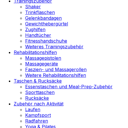
Trainingszubehör
Shaker
Trinkflaschen
Gelenkbandagen
Gewichthebergürtel
Zughilfen
Handtücher
Fitnesshandschuhe
Weiteres Trainingszubehör
Rehabilitationshilfen
Massagepistolen
Massagegeräte
Faszien- und Massagerollen
Weitere Rehabilitationshilfen
Taschen & Rucksäcke
Essenstaschen und Meal-Prep-Zubehör
Sporttaschen
Rucksäcke
Zubehör nach Aktivität
Laufen
Kampfsport
Radfahren
Yoga & Pilates