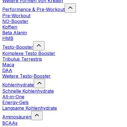
Weitere Formen von Kreatin
Performance & Pre-Workout
Pre-Workout
NO-Booster
Koffein
Beta Alanin
HMB
Testo-Booster
Komplexe Testo Booster
Tribulus Terrestris
Maca
DAA
Weitere Testo-Booster
Kohlenhydrate
Schnelle Kohlenhydrate
All-in-One
Energy-Gels
Langsame Kohlenhydrate
Aminosäuren
BCAAs