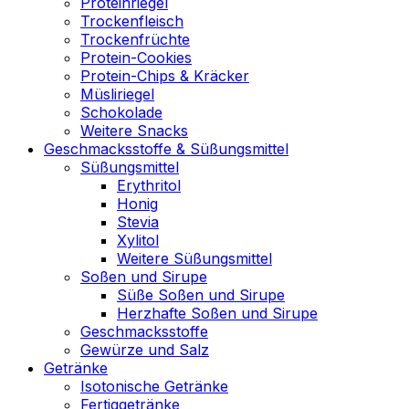
Proteinriegel
Trockenfleisch
Trockenfrüchte
Protein-Cookies
Protein-Chips & Kräcker
Müsliriegel
Schokolade
Weitere Snacks
Geschmacksstoffe & Süßungsmittel
Süßungsmittel
Erythritol
Honig
Stevia
Xylitol
Weitere Süßungsmittel
Soßen und Sirupe
Süße Soßen und Sirupe
Herzhafte Soßen und Sirupe
Geschmacksstoffe
Gewürze und Salz
Getränke
Isotonische Getränke
Fertiggetränke