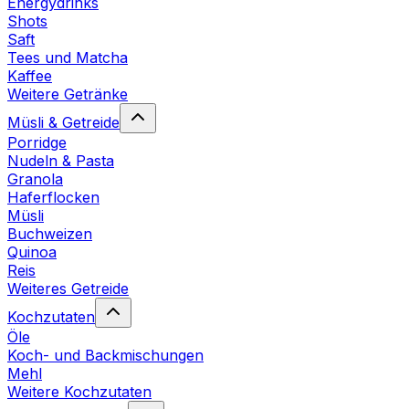
Energydrinks
Shots
Saft
Tees und Matcha
Kaffee
Weitere Getränke
Müsli & Getreide
Porridge
Nudeln & Pasta
Granola
Haferflocken
Müsli
Buchweizen
Quinoa
Reis
Weiteres Getreide
Kochzutaten
Öle
Koch- und Backmischungen
Mehl
Weitere Kochzutaten