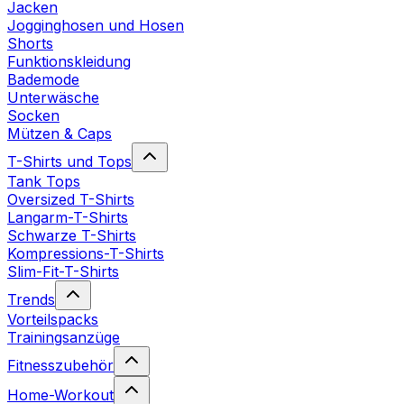
Jacken
Jogginghosen und Hosen
Shorts
Funktionskleidung
Bademode
Unterwäsche
Socken
Mützen & Caps
T-Shirts und Tops
Tank Tops
Oversized T-Shirts
Langarm-T-Shirts
Schwarze T-Shirts
Kompressions-T-Shirts
Slim-Fit-T-Shirts
Trends
Vorteilspacks
Trainingsanzüge
Fitnesszubehör
Home-Workout