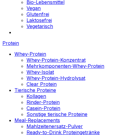
Bio-Lebensmittel
Vegan
Glutenfrei
Laktosefrei
Vegetarisch
Protein
Whey-Protein
Whey-Protein-Konzentrat
Mehrkomponenten-Whey-Protein
Whey-Isolat
Whey-Protein-Hydrolysat
Clear Protein
Tierische Proteine
Kollagen
Rinder-Protein
Casein-Protein
Sonstige tierische Proteine
Meal-Replacements
Mahlzeitenersatz-Pulver
Ready-to-Drink Proteingetränke