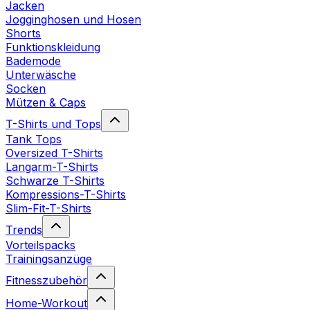
Jacken
Jogginghosen und Hosen
Shorts
Funktionskleidung
Bademode
Unterwäsche
Socken
Mützen & Caps
T-Shirts und Tops
Tank Tops
Oversized T-Shirts
Langarm-T-Shirts
Schwarze T-Shirts
Kompressions-T-Shirts
Slim-Fit-T-Shirts
Trends
Vorteilspacks
Trainingsanzüge
Fitnesszubehör
Home-Workout