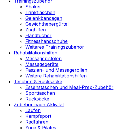
Trainingszubehör
Shaker
Trinkflaschen
Gelenkbandagen
Gewichthebergürtel
Zughilfen
Handtücher
Fitnesshandschuhe
Weiteres Trainingszubehör
Rehabilitationshilfen
Massagepistolen
Massagegeräte
Faszien- und Massagerollen
Weitere Rehabilitationshilfen
Taschen & Rucksäcke
Essenstaschen und Meal-Prep-Zubehör
Sporttaschen
Rucksäcke
Zubehör nach Aktivität
Laufen
Kampfsport
Radfahren
Yoga & Pilates