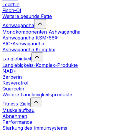
Lecithin
Fisch-Öl
Weitere gesunde Fette
Ashwagandha
Monokomponenten-Ashwagandha
Ashwagandha KSM-66®
BIO-Ashwagandha
Ashwagandha Komplex
Langlebigkeit
Langlebigkeits-Komplex-Produkte
NAD+
Berberin
Resveratrol
Quercetin
Weitere Langlebigkeitsprodukte
Fitness-Ziele
Muskelaufbau
Abnehmen
Performance
Stärkung des Immunsystems