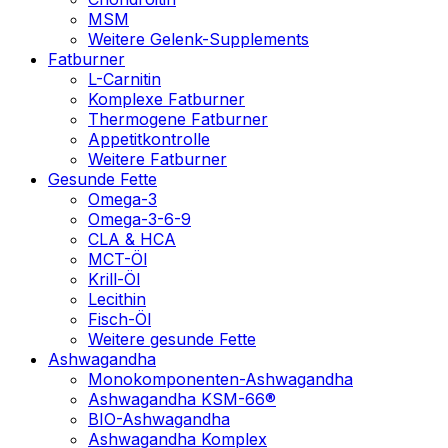
MSM
Weitere Gelenk-Supplements
Fatburner
L-Carnitin
Komplexe Fatburner
Thermogene Fatburner
Appetitkontrolle
Weitere Fatburner
Gesunde Fette
Omega-3
Omega-3-6-9
CLA & HCA
MCT-Öl
Krill-Öl
Lecithin
Fisch-Öl
Weitere gesunde Fette
Ashwagandha
Monokomponenten-Ashwagandha
Ashwagandha KSM-66®
BIO-Ashwagandha
Ashwagandha Komplex