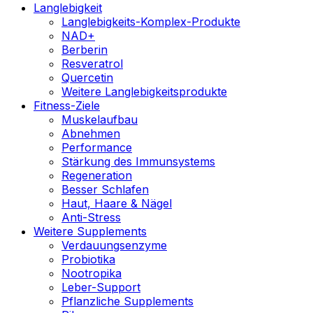
Langlebigkeit
Langlebigkeits-Komplex-Produkte
NAD+
Berberin
Resveratrol
Quercetin
Weitere Langlebigkeitsprodukte
Fitness-Ziele
Muskelaufbau
Abnehmen
Performance
Stärkung des Immunsystems
Regeneration
Besser Schlafen
Haut, Haare & Nägel
Anti-Stress
Weitere Supplements
Verdauungsenzyme
Probiotika
Nootropika
Leber-Support
Pflanzliche Supplements