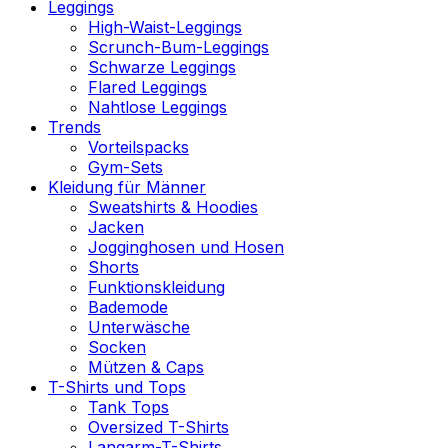
Leggings
High-Waist-Leggings
Scrunch-Bum-Leggings
Schwarze Leggings
Flared Leggings
Nahtlose Leggings
Trends
Vorteilspacks
Gym-Sets
Kleidung für Männer
Sweatshirts & Hoodies
Jacken
Jogginghosen und Hosen
Shorts
Funktionskleidung
Bademode
Unterwäsche
Socken
Mützen & Caps
T-Shirts und Tops
Tank Tops
Oversized T-Shirts
Langarm-T-Shirts