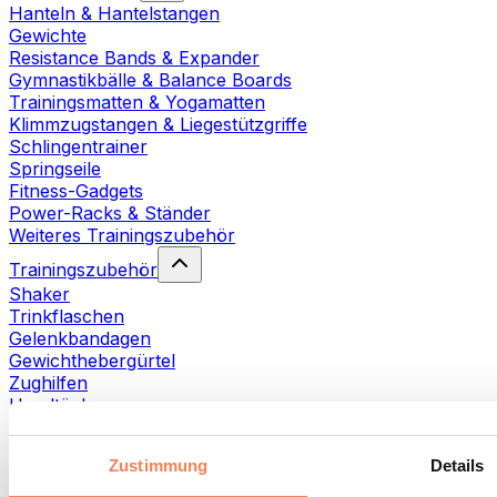
Hanteln & Hantelstangen
Gewichte
Resistance Bands & Expander
Gymnastikbälle & Balance Boards
Trainingsmatten & Yogamatten
Klimmzugstangen & Liegestützgriffe
Schlingentrainer
Springseile
Fitness-Gadgets
Power-Racks & Ständer
Weiteres Trainingszubehör
Trainingszubehör
Shaker
Trinkflaschen
Gelenkbandagen
Gewichthebergürtel
Zughilfen
Handtücher
Fitnesshandschuhe
Weiteres Trainingszubehör
Zustimmung
Details
Rehabilitationshilfen