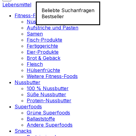
Lebensmittel
Beliebte Suchanfragen
Fitness-Food
Bestseller
Nüsse
Aufstriche und Pasten
Samen
Fisch-Produkte
Fertiggerichte
Eier-Produkte
Brot & Gebäck
Fleisch
Hülsenfrüchte
Weitere Fitness-Foods
Nussbutter
100 % Nussbutter
Süße Nussbutter
Protein-Nussbutter
Superfoods
Grüne Superfoods
Ballaststoffe
Andere Superfoods
Snacks