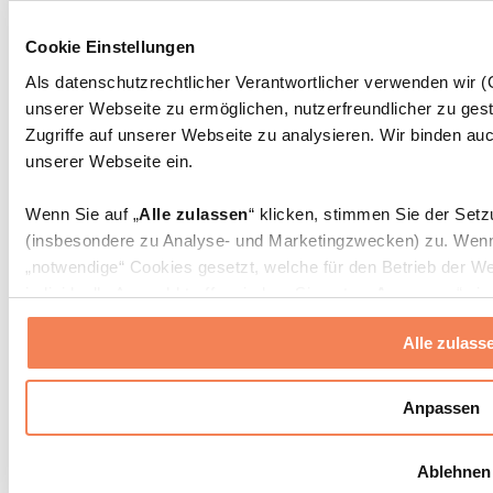
Massagepistolen
Massagegeräte
Cookie Einstellungen
Faszien- und Massagerollen
Weitere Rehabilitationshilfen
Als datenschutzrechtlicher Verantwortlicher verwenden wir
unserer Webseite zu ermöglichen, nutzerfreundlicher zu gest
Taschen & Rucksäcke
Essenstaschen und Meal-Prep-Zubehör
Zugriffe auf unserer Webseite zu analysieren. Wir binden auc
Sporttaschen
unserer Webseite ein.
Rucksäcke
Zubehör nach Aktivität
Wenn Sie auf „
Alle zulassen
“ klicken, stimmen Sie der Set
Laufen
(insbesondere zu Analyse- und Marketingzwecken) zu. Wenn 
Kampfsport
„notwendige“ Cookies gesetzt, welche für den Betrieb der We
Radfahren
individuelle Auswahl treffen, indem Sie unter „
Anpassen
“ ei
Yoga & Pilates
erlauben
“ klicken.
Kältetherapie
Alle zulass
Schwimmen
Wandern
Weitere Informationen über die Verarbeitung Ihrer Daten find
Cookies“ sowie in unserer
Datenschutzerklärung
.
Biohacking
Anpassen
Rotlichttherapie
Wasserfilter und Kannen
Sie können Ihre Einwilligung jederzeit in den
Cookie-Einstel
Ablehnen
widerrufen.
Mehr Info
Nachhaltiger Haushalt