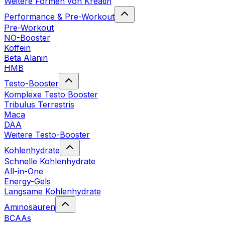
Weitere Formen von Kreatin
Performance & Pre-Workout
Pre-Workout
NO-Booster
Koffein
Beta Alanin
HMB
Testo-Booster
Komplexe Testo Booster
Tribulus Terrestris
Maca
DAA
Weitere Testo-Booster
Kohlenhydrate
Schnelle Kohlenhydrate
All-in-One
Energy-Gels
Langsame Kohlenhydrate
Aminosäuren
BCAAs