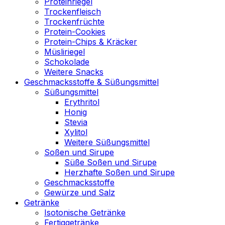
Proteinriegel
Trockenfleisch
Trockenfrüchte
Protein-Cookies
Protein-Chips & Kräcker
Müsliriegel
Schokolade
Weitere Snacks
Geschmacksstoffe & Süßungsmittel
Süßungsmittel
Erythritol
Honig
Stevia
Xylitol
Weitere Süßungsmittel
Soßen und Sirupe
Süße Soßen und Sirupe
Herzhafte Soßen und Sirupe
Geschmacksstoffe
Gewürze und Salz
Getränke
Isotonische Getränke
Fertiggetränke