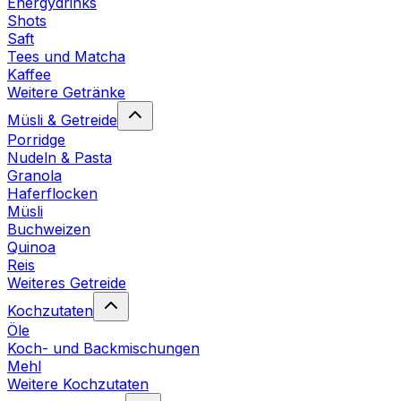
Energydrinks
Shots
Saft
Tees und Matcha
Kaffee
Weitere Getränke
Müsli & Getreide
Porridge
Nudeln & Pasta
Granola
Haferflocken
Müsli
Buchweizen
Quinoa
Reis
Weiteres Getreide
Kochzutaten
Öle
Koch- und Backmischungen
Mehl
Weitere Kochzutaten