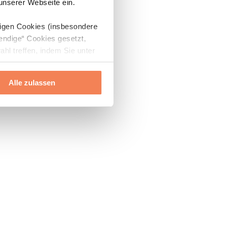
 unserer Webseite ein.
digen Cookies (insbesondere
endige“ Cookies gesetzt,
ahl treffen, indem Sie unter
Alle zulassen
ils“ und „Über Cookies“
ern oder widerrufen.
Mehr