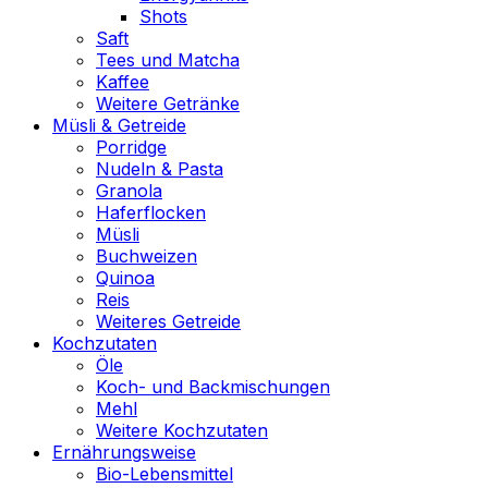
Shots
Saft
Tees und Matcha
Kaffee
Weitere Getränke
Müsli & Getreide
Porridge
Nudeln & Pasta
Granola
Haferflocken
Müsli
Buchweizen
Quinoa
Reis
Weiteres Getreide
Kochzutaten
Öle
Koch- und Backmischungen
Mehl
Weitere Kochzutaten
Ernährungsweise
Bio-Lebensmittel