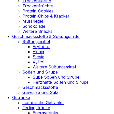
Trockenfleisch
Trockenfrüchte
Protein-Cookies
Protein-Chips & Kräcker
Müsliriegel
Schokolade
Weitere Snacks
Geschmacksstoffe & Süßungsmittel
Süßungsmittel
Erythritol
Honig
Stevia
Xylitol
Weitere Süßungsmittel
Soßen und Sirupe
Süße Soßen und Sirupe
Herzhafte Soßen und Sirupe
Geschmacksstoffe
Gewürze und Salz
Getränke
Isotonische Getränke
Fertiggetränke
Energydrinks