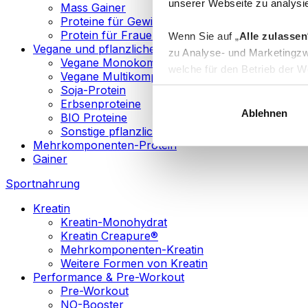
unserer Webseite zu analysie
Mass Gainer
Proteine für Gewichtsverlust
Protein für Frauen
Wenn Sie auf „
Alle zulassen
Vegane und pflanzliche Proteine
zu Analyse- und Marketingzw
Vegane Monokomponenten-Proteine
welche für den Betrieb der We
Vegane Multikomponenten-Proteine
„
Anpassen
“ einzelne Katego
Soja-Protein
Erbsenproteine
Ablehnen
BIO Proteine
Weitere Informationen über d
Sonstige pflanzliche Proteine
sowie in unserer
Datenschut
Mehrkomponenten-Protein
Gainer
Sie können Ihre Einwilligung 
Sportnahrung
Info
Kreatin
Kreatin-Monohydrat
Kreatin Creapure®
Mehrkomponenten-Kreatin
Weitere Formen von Kreatin
Performance & Pre-Workout
Pre-Workout
NO-Booster