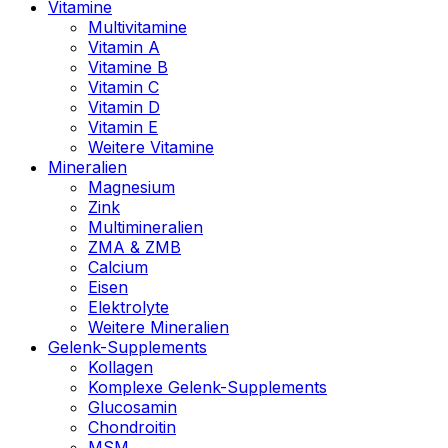
Vitamine
Multivitamine
Vitamin A
Vitamine B
Vitamin C
Vitamin D
Vitamin E
Weitere Vitamine
Mineralien
Magnesium
Zink
Multimineralien
ZMA & ZMB
Calcium
Eisen
Elektrolyte
Weitere Mineralien
Gelenk-Supplements
Kollagen
Komplexe Gelenk-Supplements
Glucosamin
Chondroitin
MSM