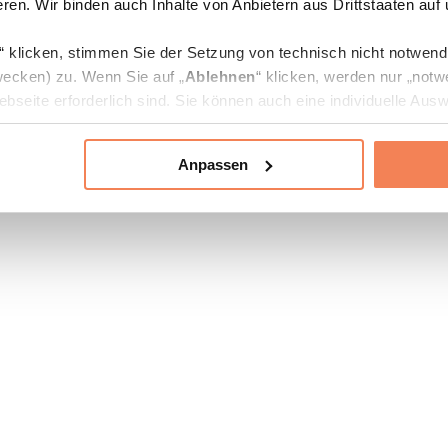
ren. Wir binden auch Inhalte von Anbietern aus Drittstaaten auf
“ klicken, stimmen Sie der Setzung von technisch nicht notwen
ecken) zu. Wenn Sie auf „
Ablehnen
“ klicken, werden nur „notw
bseite erforderlich sind. Sie können auch eine individuelle Ausw
rien an- oder abwählen und „
Auswahl erlauben
“ klicken.
Anpassen
ie Verarbeitung Ihrer Daten finden Sie in den Unterpunkten „Deta
zerklärung
.
jederzeit in den
Cookie-Einstellungen
auf unserer Webseite änd