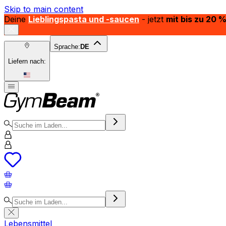
Skip to main content
Deine
Lieblingspasta und -saucen
- jetzt
mit bis zu 20 
Sprache:
DE
Liefern nach:
Lebensmittel