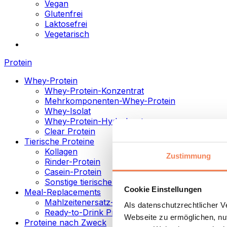
Vegan
Glutenfrei
Laktosefrei
Vegetarisch
Protein
Whey-Protein
Whey-Protein-Konzentrat
Mehrkomponenten-Whey-Protein
Whey-Isolat
Whey-Protein-Hydrolysat
Clear Protein
Tierische Proteine
Kollagen
Zustimmung
Rinder-Protein
Casein-Protein
Sonstige tierische Proteine
Cookie Einstellungen
Meal-Replacements
Mahlzeitenersatz-Pulver
Als datenschutzrechtlicher 
Ready-to-Drink Proteingetränke
Webseite zu ermöglichen, nut
Proteine nach Zweck