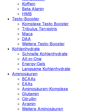
Koffein
Beta Alanin
HMB
Testo-Booster
Komplexe Testo Booster
Tribulus Terrestris
Maca
DAA
Weitere Testo-Booster
Kohlenhydrate
Schnelle Kohlenhydrate
All-in-One
Energy-Gels
Langsame Kohlenhydrate
Aminosäuren
BCAAs
EAAs
Aminosäuren-Komplexe
Glutamin
Citrullin
Arginin
Weitere Aminosäuren