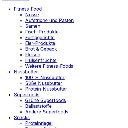
Fitness-Food
Nüsse
Aufstriche und Pasten
Samen
Fisch-Produkte
Fertiggerichte
Eier-Produkte
Brot & Gebäck
Fleisch
Hülsenfrüchte
Weitere Fitness-Foods
Nussbutter
100 % Nussbutter
Süße Nussbutter
Protein-Nussbutter
Superfoods
Grüne Superfoods
Ballaststoffe
Andere Superfoods
Snacks
Proteinriegel