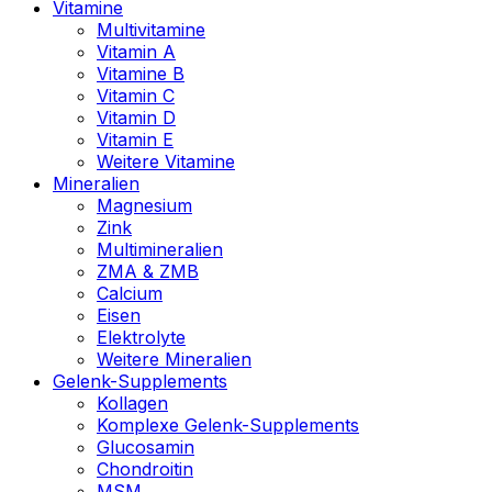
Vitamine
Multivitamine
Vitamin A
Vitamine B
Vitamin C
Vitamin D
Vitamin E
Weitere Vitamine
Mineralien
Magnesium
Zink
Multimineralien
ZMA & ZMB
Calcium
Eisen
Elektrolyte
Weitere Mineralien
Gelenk-Supplements
Kollagen
Komplexe Gelenk-Supplements
Glucosamin
Chondroitin
MSM