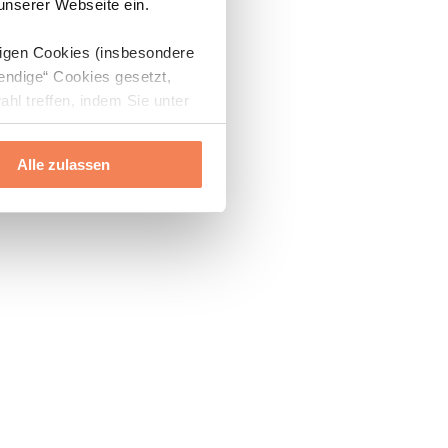
 unserer Webseite ein.
digen Cookies (insbesondere
endige“ Cookies gesetzt,
ahl treffen, indem Sie unter
Alle zulassen
ils“ und „Über Cookies“
ern oder widerrufen.
Mehr