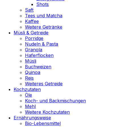
Shots
Saft
Tees und Matcha
Kaffee
Weitere Getränke
Müsli & Getreide
Porridge
Nudeln & Pasta
Granola
Haferflocken
Müsli
Buchweizen
Quinoa
Reis
Weiteres Getreide
Kochzutaten
Öle
Koch- und Backmischungen
Mehl
Weitere Kochzutaten
Ernährungsweise
Bio-Lebensmittel