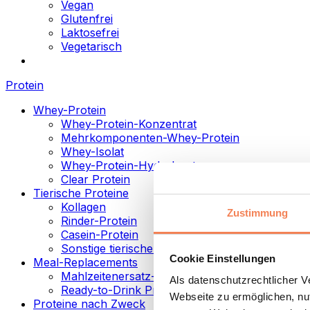
Vegan
Glutenfrei
Laktosefrei
Vegetarisch
Protein
Whey-Protein
Whey-Protein-Konzentrat
Mehrkomponenten-Whey-Protein
Whey-Isolat
Whey-Protein-Hydrolysat
Clear Protein
Tierische Proteine
Kollagen
Zustimmung
Rinder-Protein
Casein-Protein
Sonstige tierische Proteine
Cookie Einstellungen
Meal-Replacements
Mahlzeitenersatz-Pulver
Als datenschutzrechtlicher 
Ready-to-Drink Proteingetränke
Webseite zu ermöglichen, nut
Proteine nach Zweck