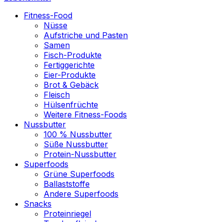
Fitness-Food
Nüsse
Aufstriche und Pasten
Samen
Fisch-Produkte
Fertiggerichte
Eier-Produkte
Brot & Gebäck
Fleisch
Hülsenfrüchte
Weitere Fitness-Foods
Nussbutter
100 % Nussbutter
Süße Nussbutter
Protein-Nussbutter
Superfoods
Grüne Superfoods
Ballaststoffe
Andere Superfoods
Snacks
Proteinriegel