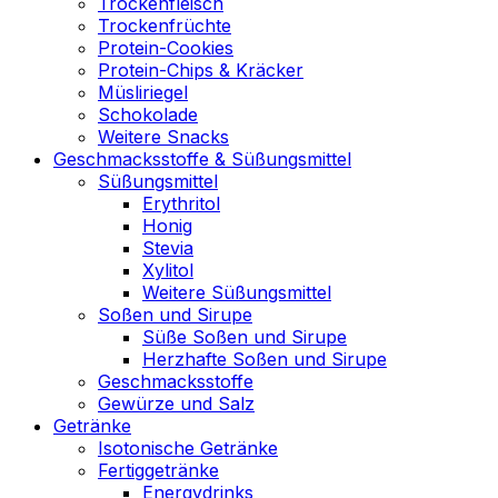
Trockenfleisch
Trockenfrüchte
Protein-Cookies
Protein-Chips & Kräcker
Müsliriegel
Schokolade
Weitere Snacks
Geschmacksstoffe & Süßungsmittel
Süßungsmittel
Erythritol
Honig
Stevia
Xylitol
Weitere Süßungsmittel
Soßen und Sirupe
Süße Soßen und Sirupe
Herzhafte Soßen und Sirupe
Geschmacksstoffe
Gewürze und Salz
Getränke
Isotonische Getränke
Fertiggetränke
Energydrinks