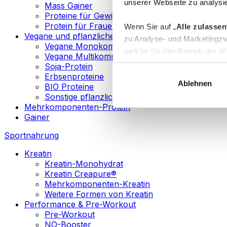
unserer Webseite zu analysie
Mass Gainer
Proteine für Gewichtsverlust
Protein für Frauen
Wenn Sie auf „
Alle zulassen
Vegane und pflanzliche Proteine
zu Analyse- und Marketingzw
Vegane Monokomponenten-Proteine
welche für den Betrieb der We
Vegane Multikomponenten-Proteine
„
Anpassen
“ einzelne Katego
Soja-Protein
Erbsenproteine
Ablehnen
BIO Proteine
Weitere Informationen über d
Sonstige pflanzliche Proteine
sowie in unserer
Datenschut
Mehrkomponenten-Protein
Gainer
Sie können Ihre Einwilligung 
Sportnahrung
Info
Kreatin
Kreatin-Monohydrat
Kreatin Creapure®
Mehrkomponenten-Kreatin
Weitere Formen von Kreatin
Performance & Pre-Workout
Pre-Workout
NO-Booster