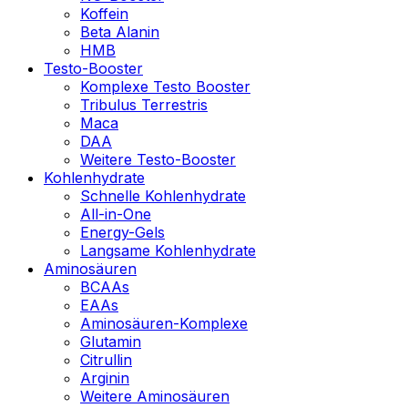
Koffein
Beta Alanin
HMB
Testo-Booster
Komplexe Testo Booster
Tribulus Terrestris
Maca
DAA
Weitere Testo-Booster
Kohlenhydrate
Schnelle Kohlenhydrate
All-in-One
Energy-Gels
Langsame Kohlenhydrate
Aminosäuren
BCAAs
EAAs
Aminosäuren-Komplexe
Glutamin
Citrullin
Arginin
Weitere Aminosäuren