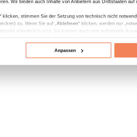
ren. Wir binden auch Inhalte von Anbietern aus Drittstaaten auf
“ klicken, stimmen Sie der Setzung von technisch nicht notwen
ecken) zu. Wenn Sie auf „
Ablehnen
“ klicken, werden nur „notw
bseite erforderlich sind. Sie können auch eine individuelle Ausw
rien an- oder abwählen und „
Auswahl erlauben
“ klicken.
Anpassen
ie Verarbeitung Ihrer Daten finden Sie in den Unterpunkten „Deta
zerklärung
.
jederzeit in den
Cookie-Einstellungen
auf unserer Webseite änd