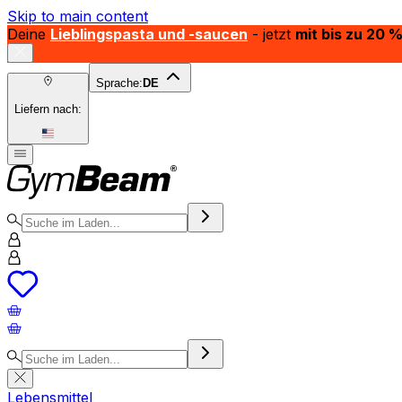
Skip to main content
Deine
Lieblingspasta und -saucen
- jetzt
mit bis zu 20 
Sprache:
DE
Liefern nach:
Lebensmittel