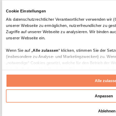
Massagepistolen
Massagegeräte
Cookie Einstellungen
Faszien- und Massagerollen
Weitere Rehabilitationshilfen
Als datenschutzrechtlicher Verantwortlicher verwenden wir
unserer Webseite zu ermöglichen, nutzerfreundlicher zu gest
Taschen & Rucksäcke
Essenstaschen und Meal-Prep-Zubehör
Zugriffe auf unserer Webseite zu analysieren. Wir binden auc
Sporttaschen
unserer Webseite ein.
Rucksäcke
Zubehör nach Aktivität
Wenn Sie auf „
Alle zulassen
“ klicken, stimmen Sie der Set
Laufen
(insbesondere zu Analyse- und Marketingzwecken) zu. Wenn 
Kampfsport
„notwendige“ Cookies gesetzt, welche für den Betrieb der We
Radfahren
individuelle Auswahl treffen, indem Sie unter „
Anpassen
“ ei
Yoga & Pilates
erlauben
“ klicken.
Kältetherapie
Alle zulass
Schwimmen
Wandern
Weitere Informationen über die Verarbeitung Ihrer Daten find
Cookies“ sowie in unserer
Datenschutzerklärung
.
Biohacking
Anpassen
Rotlichttherapie
Wasserfilter und Kannen
Sie können Ihre Einwilligung jederzeit in den
Cookie-Einstel
Ablehnen
widerrufen.
Mehr Info
Nachhaltiger Haushalt