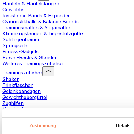
Hanteln & Hantelstangen
Gewichte
Resistance Bands & Expander
Gymnastikbälle & Balance Boards
Trainingsmatten & Yogamatten
Klimmzugstangen & Liegestützgriffe
Schlingentrainer
Springseile
Fitness-Gadgets
Power-Racks & Ständer
Weiteres Trainingszubehör
Trainingszubehör
Shaker
Trinkflaschen
Gelenkbandagen
Gewichthebergürtel
Zughilfen
Handtücher
Fitnesshandschuhe
Weiteres Trainingszubehör
Zustimmung
Details
Rehabilitationshilfen