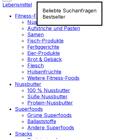
Lebensmittel
Beliebte Suchanfragen
Fitness-Food
Bestseller
Nüsse
Aufstriche und Pasten
Samen
Fisch-Produkte
Fertiggerichte
Eier-Produkte
Brot & Gebäck
Fleisch
Hülsenfrüchte
Weitere Fitness-Foods
Nussbutter
100 % Nussbutter
Süße Nussbutter
Protein-Nussbutter
Superfoods
Grüne Superfoods
Ballaststoffe
Andere Superfoods
Snacks