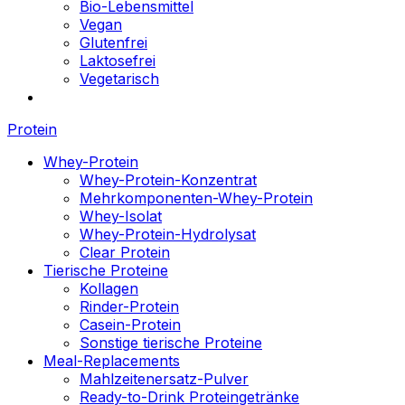
Bio-Lebensmittel
Vegan
Glutenfrei
Laktosefrei
Vegetarisch
Protein
Whey-Protein
Whey-Protein-Konzentrat
Mehrkomponenten-Whey-Protein
Whey-Isolat
Whey-Protein-Hydrolysat
Clear Protein
Tierische Proteine
Kollagen
Rinder-Protein
Casein-Protein
Sonstige tierische Proteine
Meal-Replacements
Mahlzeitenersatz-Pulver
Ready-to-Drink Proteingetränke