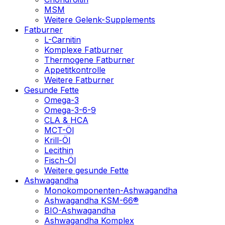
MSM
Weitere Gelenk-Supplements
Fatburner
L-Carnitin
Komplexe Fatburner
Thermogene Fatburner
Appetitkontrolle
Weitere Fatburner
Gesunde Fette
Omega-3
Omega-3-6-9
CLA & HCA
MCT-Öl
Krill-Öl
Lecithin
Fisch-Öl
Weitere gesunde Fette
Ashwagandha
Monokomponenten-Ashwagandha
Ashwagandha KSM-66®
BIO-Ashwagandha
Ashwagandha Komplex