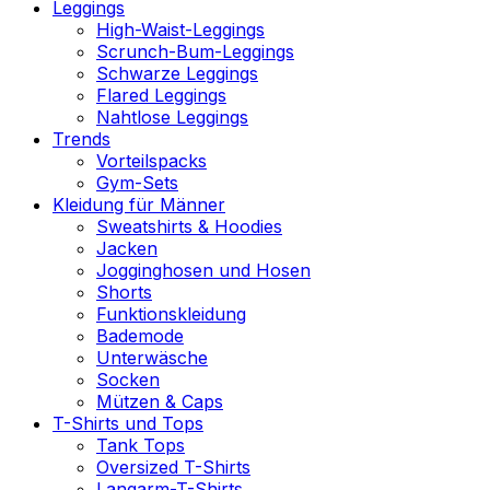
Leggings
High-Waist-Leggings
Scrunch-Bum-Leggings
Schwarze Leggings
Flared Leggings
Nahtlose Leggings
Trends
Vorteilspacks
Gym-Sets
Kleidung für Männer
Sweatshirts & Hoodies
Jacken
Jogginghosen und Hosen
Shorts
Funktionskleidung
Bademode
Unterwäsche
Socken
Mützen & Caps
T-Shirts und Tops
Tank Tops
Oversized T-Shirts
Langarm-T-Shirts