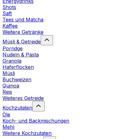
Energydrinks
Shots
Saft
Tees und Matcha
Kaffee
Weitere Getränke
Müsli & Getreide
Porridge
Nudeln & Pasta
Granola
Haferflocken
Müsli
Buchweizen
Quinoa
Reis
Weiteres Getreide
Kochzutaten
Öle
Koch- und Backmischungen
Mehl
Weitere Kochzutaten