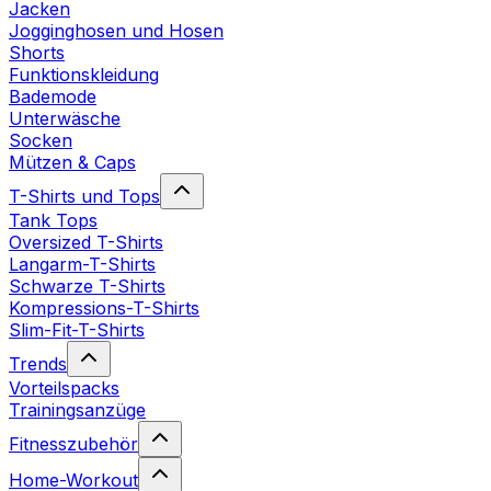
Jacken
Jogginghosen und Hosen
Shorts
Funktionskleidung
Bademode
Unterwäsche
Socken
Mützen & Caps
T-Shirts und Tops
Tank Tops
Oversized T-Shirts
Langarm-T-Shirts
Schwarze T-Shirts
Kompressions-T-Shirts
Slim-Fit-T-Shirts
Trends
Vorteilspacks
Trainingsanzüge
Fitnesszubehör
Home-Workout