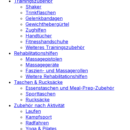
Trainingszubehör
Shaker
Trinkflaschen
Gelenkbandagen
Gewichthebergürtel
Zughilfen
Handtücher
Fitnesshandschuhe
Weiteres Trainingszubehör
Rehabilitationshilfen
Massagepistolen
Massagegeräte
Faszien- und Massagerollen
Weitere Rehabilitationshilfen
Taschen & Rucksäcke
Essenstaschen und Meal-Prep-Zubehör
Sporttaschen
Rucksäcke
Zubehör nach Aktivität
Laufen
Kampfsport
Radfahren
Yoga & Pilates