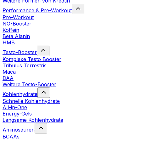
Weitere Formen von Kreatin
Performance & Pre-Workout
Pre-Workout
NO-Booster
Koffein
Beta Alanin
HMB
Testo-Booster
Komplexe Testo Booster
Tribulus Terrestris
Maca
DAA
Weitere Testo-Booster
Kohlenhydrate
Schnelle Kohlenhydrate
All-in-One
Energy-Gels
Langsame Kohlenhydrate
Aminosäuren
BCAAs