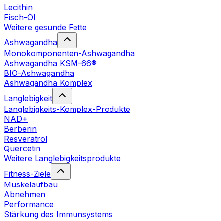
Lecithin
Fisch-Öl
Weitere gesunde Fette
Ashwagandha
Monokomponenten-Ashwagandha
Ashwagandha KSM-66®
BIO-Ashwagandha
Ashwagandha Komplex
Langlebigkeit
Langlebigkeits-Komplex-Produkte
NAD+
Berberin
Resveratrol
Quercetin
Weitere Langlebigkeitsprodukte
Fitness-Ziele
Muskelaufbau
Abnehmen
Performance
Stärkung des Immunsystems