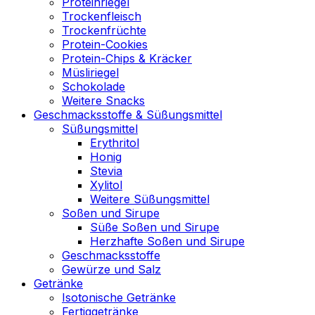
Proteinriegel
Trockenfleisch
Trockenfrüchte
Protein-Cookies
Protein-Chips & Kräcker
Müsliriegel
Schokolade
Weitere Snacks
Geschmacksstoffe & Süßungsmittel
Süßungsmittel
Erythritol
Honig
Stevia
Xylitol
Weitere Süßungsmittel
Soßen und Sirupe
Süße Soßen und Sirupe
Herzhafte Soßen und Sirupe
Geschmacksstoffe
Gewürze und Salz
Getränke
Isotonische Getränke
Fertiggetränke