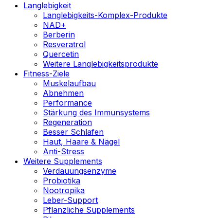
Langlebigkeit
Langlebigkeits-Komplex-Produkte
NAD+
Berberin
Resveratrol
Quercetin
Weitere Langlebigkeitsprodukte
Fitness-Ziele
Muskelaufbau
Abnehmen
Performance
Stärkung des Immunsystems
Regeneration
Besser Schlafen
Haut, Haare & Nägel
Anti-Stress
Weitere Supplements
Verdauungsenzyme
Probiotika
Nootropika
Leber-Support
Pflanzliche Supplements