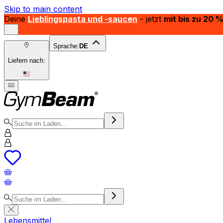
Skip to main content
Deine
Lieblingspasta und -saucen
- jetzt
mit bis zu 20 
Sprache:
DE
Liefern nach:
Lebensmittel