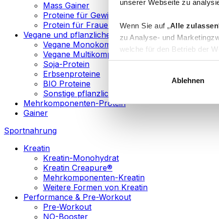
unserer Webseite zu analysie
Mass Gainer
Proteine für Gewichtsverlust
Protein für Frauen
Wenn Sie auf „
Alle zulassen
Vegane und pflanzliche Proteine
zu Analyse- und Marketingzw
Vegane Monokomponenten-Proteine
welche für den Betrieb der We
Vegane Multikomponenten-Proteine
„
Anpassen
“ einzelne Katego
Soja-Protein
Erbsenproteine
Ablehnen
BIO Proteine
Weitere Informationen über d
Sonstige pflanzliche Proteine
sowie in unserer
Datenschut
Mehrkomponenten-Protein
Gainer
Sie können Ihre Einwilligung 
Sportnahrung
Info
Kreatin
Kreatin-Monohydrat
Kreatin Creapure®
Mehrkomponenten-Kreatin
Weitere Formen von Kreatin
Performance & Pre-Workout
Pre-Workout
NO-Booster