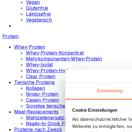
Vegan
Glutenfrei
Laktosefrei
Vegetarisch
Protein
Whey-Protein
Whey-Protein-Konzentrat
Mehrkomponenten-Whey-Protein
Whey-Isolat
Whey-Protein-Hydrolysat
Clear Protein
Tierische Proteine
Kollagen
Zustimmung
Rinder-Protein
Casein-Protein
Sonstige tierische Proteine
Cookie Einstellungen
Meal-Replacements
Mahlzeitenersatz-Pulver
Als datenschutzrechtlicher 
Ready-to-Drink Proteingetränke
Webseite zu ermöglichen, nut
Proteine nach Zweck