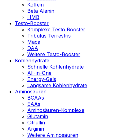
Koffein
Beta Alanin
HMB
Testo-Booster
Komplexe Testo Booster
Tribulus Terrestris
Maca
DAA
Weitere Testo-Booster
Kohlenhydrate
Schnelle Kohlenhydrate
All-in-One
Energy-Gels
Langsame Kohlenhydrate
Aminosäuren
BCAAs
EAAs
Aminosäuren-Komplexe
Glutamin
Citrullin
Arginin
Weitere Aminosäuren