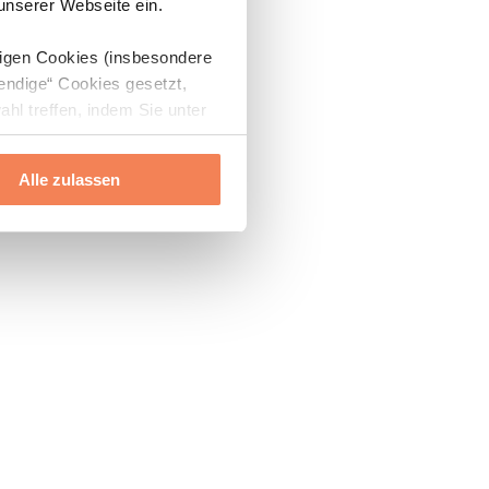
 unserer Webseite ein.
digen Cookies (insbesondere
endige“ Cookies gesetzt,
ahl treffen, indem Sie unter
Alle zulassen
ils“ und „Über Cookies“
ern oder widerrufen.
Mehr