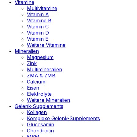
Vitamine
Multivitamine
Vitamin A
Vitamine B
Vitamin C
Vitamin D
Vitamin E
Weitere Vitamine
Mineralien
Magnesium
Zink
Multimineralien
ZMA & ZMB
Calcium
Eisen
Elektrolyte
Weitere Mineralien
Gelenk-Supplements
Kollagen
Komplexe Gelenk-Supplements
Glucosamin
Chondroitin
MSM