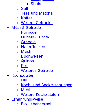
Shots
Saft
Tees und Matcha
Kaffee
Weitere Getränke
Müsli & Getreide
Porridge
Nudeln & Pasta
Granola
Haferflocken
Müsli
Buchweizen
Quinoa
Reis
Weiteres Getreide
Kochzutaten
Öle
Koch- und Backmischungen
Mehl
Weitere Kochzutaten
Ernährungsweise
Bio-Lebensmittel