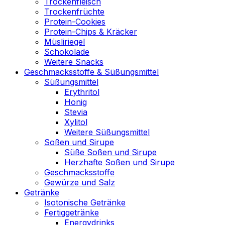
Trockenfleisch
Trockenfrüchte
Protein-Cookies
Protein-Chips & Kräcker
Müsliriegel
Schokolade
Weitere Snacks
Geschmacksstoffe & Süßungsmittel
Süßungsmittel
Erythritol
Honig
Stevia
Xylitol
Weitere Süßungsmittel
Soßen und Sirupe
Süße Soßen und Sirupe
Herzhafte Soßen und Sirupe
Geschmacksstoffe
Gewürze und Salz
Getränke
Isotonische Getränke
Fertiggetränke
Energydrinks