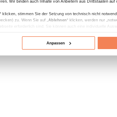
ren. Wir binden auch Inhalte von Anbietern aus Drittstaaten auf
“ klicken, stimmen Sie der Setzung von technisch nicht notwen
ecken) zu. Wenn Sie auf „
Ablehnen
“ klicken, werden nur „notw
bseite erforderlich sind. Sie können auch eine individuelle Ausw
rien an- oder abwählen und „
Auswahl erlauben
“ klicken.
Anpassen
ie Verarbeitung Ihrer Daten finden Sie in den Unterpunkten „Deta
zerklärung
.
jederzeit in den
Cookie-Einstellungen
auf unserer Webseite änd