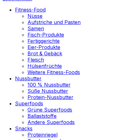
Fitness-Food
Nüsse
Aufstriche und Pasten
Samen
Fisch-Produkte
Fertiggerichte
Eier-Produkte
Brot & Gebäck
Fleisch
Hülsenfrüchte
Weitere Fitness-Foods
Nussbutter
100 % Nussbutter
Süße Nussbutter
Protein-Nussbutter
Superfoods
Grüne Superfoods
Ballaststoffe
Andere Superfoods
Snacks
Proteinriegel