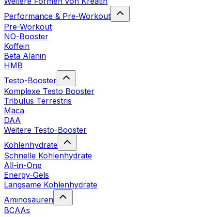
Weitere Formen von Kreatin
Performance & Pre-Workout
Pre-Workout
NO-Booster
Koffein
Beta Alanin
HMB
Testo-Booster
Komplexe Testo Booster
Tribulus Terrestris
Maca
DAA
Weitere Testo-Booster
Kohlenhydrate
Schnelle Kohlenhydrate
All-in-One
Energy-Gels
Langsame Kohlenhydrate
Aminosäuren
BCAAs