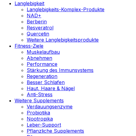
Langlebigkeit
Langlebigkeits-Komplex-Produkte
NAD+
Berberin
Resveratrol
Quercetin
Weitere Langlebigkeitsprodukte
Fitness-Ziele
Muskelaufbau
Abnehmen
Performance
Stärkung des Immunsystems
Regeneration
Besser Schlafen
Haut, Haare & Nägel
Anti-Stress
Weitere Supplements
Verdauungsenzyme
Probiotika
Nootropika
Leber-Support
Pflanzliche Supplements