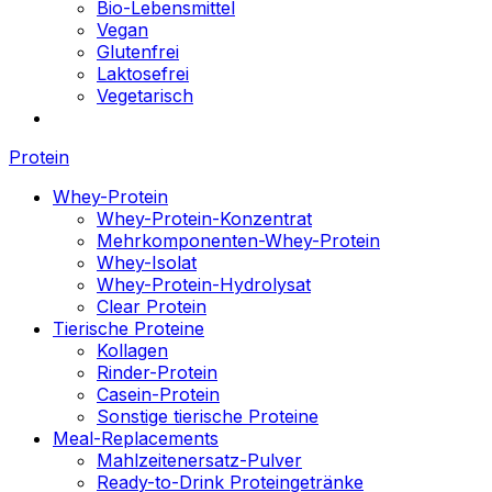
Bio-Lebensmittel
Vegan
Glutenfrei
Laktosefrei
Vegetarisch
Protein
Whey-Protein
Whey-Protein-Konzentrat
Mehrkomponenten-Whey-Protein
Whey-Isolat
Whey-Protein-Hydrolysat
Clear Protein
Tierische Proteine
Kollagen
Rinder-Protein
Casein-Protein
Sonstige tierische Proteine
Meal-Replacements
Mahlzeitenersatz-Pulver
Ready-to-Drink Proteingetränke