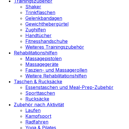
Trainingszubehör
Shaker
Trinkflaschen
Gelenkbandagen
Gewichthebergürtel
Zughilfen
Handtücher
Fitnesshandschuhe
Weiteres Trainingszubehör
Rehabilitationshilfen
Massagepistolen
Massagegeräte
Faszien- und Massagerollen
Weitere Rehabilitationshilfen
Taschen & Rucksäcke
Essenstaschen und Meal-Prep-Zubehör
Sporttaschen
Rucksäcke
Zubehör nach Aktivität
Laufen
Kampfsport
Radfahren
Yoga & Pilates