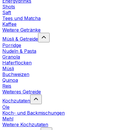
Energydrinks
Shots
Saft
Tees und Matcha
Kaffee
Weitere Getränke
Müsli & Getreide
Porridge
Nudeln & Pasta
Granola
Haferflocken
Müsli
Buchweizen
Quinoa
Reis
Weiteres Getreide
Kochzutaten
Öle
Koch- und Backmischungen
Mehl
Weitere Kochzutaten