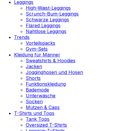
Leggings
High-Waist-Leggings
Scrunch-Bum-Leggings
Schwarze Leggings
Flared Leggings
Nahtlose Leggings
Trends
Vorteilspacks
Gym-Sets
Kleidung für Männer
Sweatshirts & Hoodies
Jacken
Jogginghosen und Hosen
Shorts
Funktionskleidung
Bademode
Unterwäsche
Socken
Mützen & Caps
T-Shirts und Tops
Tank Tops
Oversized T-Shirts
Langarm-T-Shirts