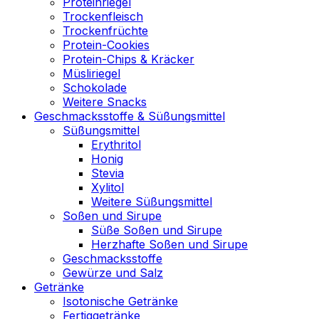
Proteinriegel
Trockenfleisch
Trockenfrüchte
Protein-Cookies
Protein-Chips & Kräcker
Müsliriegel
Schokolade
Weitere Snacks
Geschmacksstoffe & Süßungsmittel
Süßungsmittel
Erythritol
Honig
Stevia
Xylitol
Weitere Süßungsmittel
Soßen und Sirupe
Süße Soßen und Sirupe
Herzhafte Soßen und Sirupe
Geschmacksstoffe
Gewürze und Salz
Getränke
Isotonische Getränke
Fertiggetränke