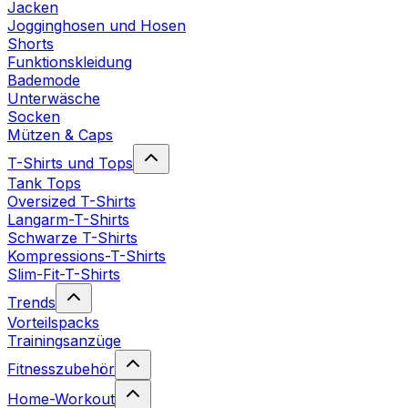
Jacken
Jogginghosen und Hosen
Shorts
Funktionskleidung
Bademode
Unterwäsche
Socken
Mützen & Caps
T-Shirts und Tops
Tank Tops
Oversized T-Shirts
Langarm-T-Shirts
Schwarze T-Shirts
Kompressions-T-Shirts
Slim-Fit-T-Shirts
Trends
Vorteilspacks
Trainingsanzüge
Fitnesszubehör
Home-Workout