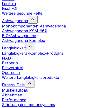
Lecithin
Fisch-Öl
Weitere gesunde Fette
Ashwagandha
Monokomponenten-Ashwagandha
Ashwagandha KSM-66®
BIO-Ashwagandha
Ashwagandha Komplex
Langlebigkeit
Langlebigkeits-Komplex-Produkte
NAD+
Berberin
Resveratrol
Quercetin
Weitere Langlebigkeitsprodukte
Fitness-Ziele
Muskelaufbau
Abnehmen
Performance
Stärkung des Immunsystems