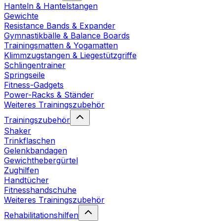
Hanteln & Hantelstangen
Gewichte
Resistance Bands & Expander
Gymnastikbälle & Balance Boards
Trainingsmatten & Yogamatten
Klimmzugstangen & Liegestützgriffe
Schlingentrainer
Springseile
Fitness-Gadgets
Power-Racks & Ständer
Weiteres Trainingszubehör
Trainingszubehör
Shaker
Trinkflaschen
Gelenkbandagen
Gewichthebergürtel
Zughilfen
Handtücher
Fitnesshandschuhe
Weiteres Trainingszubehör
Rehabilitationshilfen