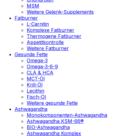
MSM
Weitere Gelenk-Supplements
Fatburner
L-Carnitin
Komplexe Fatburner
Thermogene Fatburner
Appetitkontrolle
Weitere Fatburner
Gesunde Fette
Omega-3
Omega-3-6-9
CLA & HCA
MCT-Öl
Krill-Öl
Lecithin
Fisch-Öl
Weitere gesunde Fette
Ashwagandha
Monokomponenten-Ashwagandha
Ashwagandha KSM-66®
BIO-Ashwagandha
Ashwagandha Komplex