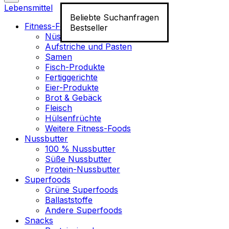
Lebensmittel
Beliebte Suchanfragen
Fitness-Food
Bestseller
Nüsse
Aufstriche und Pasten
Samen
Fisch-Produkte
Fertiggerichte
Eier-Produkte
Brot & Gebäck
Fleisch
Hülsenfrüchte
Weitere Fitness-Foods
Nussbutter
100 % Nussbutter
Süße Nussbutter
Protein-Nussbutter
Superfoods
Grüne Superfoods
Ballaststoffe
Andere Superfoods
Snacks