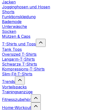
Jacken
Jogginghosen und Hosen
Shorts
Funktionskleidung
Bademode
Unterwäsche
Socken
Mützen & Caps
T-Shirts und Tops
Tank Tops
Oversized T-Shirts
Langarm-T-Shirts
Schwarze T-Shirts
Kompressions-T-Shirts
Slim-Fit-T-Shirts
Trends
Vorteilspacks
Trainingsanzüge
Fitnesszubehör
Home-Workout