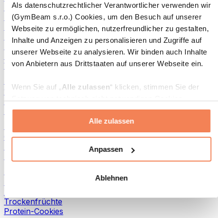
Als datenschutzrechtlicher Verantwortlicher verwenden wir
Fisch-Produkte
Fertiggerichte
(GymBeam s.r.o.) Cookies, um den Besuch auf unserer
Eier-Produkte
Webseite zu ermöglichen, nutzerfreundlicher zu gestalten,
Brot & Gebäck
Inhalte und Anzeigen zu personalisieren und Zugriffe auf
Fleisch
unserer Webseite zu analysieren. Wir binden auch Inhalte
Hülsenfrüchte
von Anbietern aus Drittstaaten auf unserer Webseite ein.
Weitere Fitness-Foods
Nussbutter
Wenn Sie auf „
Alle zulassen
“ klicken, stimmen Sie der
100 % Nussbutter
Setzung von technisch nicht notwendigen Cookies
Süße Nussbutter
(insbesondere zu Analyse- und Marketingzwecken) zu.
Protein-Nussbutter
Alle zulassen
Wenn Sie auf „
Ablehnen
“ klicken, werden nur
Superfoods
„notwendige“ Cookies gesetzt, welche für den Betrieb der
Grüne Superfoods
Webseite erforderlich sind. Sie können auch eine
Ballaststoffe
Anpassen
Andere Superfoods
individuelle Auswahl treffen, indem Sie unter „
Anpassen
“
einzelne Kategorien an- oder abwählen und „
Auswahl
Snacks
Ablehnen
erlauben
“ klicken.
Proteinriegel
Trockenfleisch
Trockenfrüchte
Weitere Informationen über die Verarbeitung Ihrer Daten
Protein-Cookies
finden Sie in den Unterpunkten „Details“ und „Über