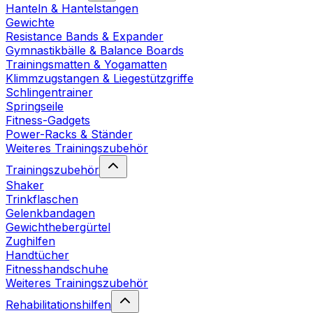
Hanteln & Hantelstangen
Gewichte
Resistance Bands & Expander
Gymnastikbälle & Balance Boards
Trainingsmatten & Yogamatten
Klimmzugstangen & Liegestützgriffe
Schlingentrainer
Springseile
Fitness-Gadgets
Power-Racks & Ständer
Weiteres Trainingszubehör
Trainingszubehör
Shaker
Trinkflaschen
Gelenkbandagen
Gewichthebergürtel
Zughilfen
Handtücher
Fitnesshandschuhe
Weiteres Trainingszubehör
Rehabilitationshilfen