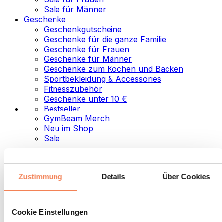
Sale für Männer
Geschenke
Geschenkgutscheine
Geschenke für die ganze Familie
Geschenke für Frauen
Geschenke für Männer
Geschenke zum Kochen und Backen
Sportbekleidung & Accessories
Fitnesszubehör
Geschenke unter 10 €
Bestseller
GymBeam Merch
Neu im Shop
Sale
Kategorien
Lebensmittel
Zustimmung
Details
Über Cookies
Fitness-Food
Nüsse
Aufstriche und Pasten
Cookie Einstellungen
Samen