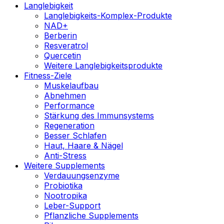
Langlebigkeit
Langlebigkeits-Komplex-Produkte
NAD+
Berberin
Resveratrol
Quercetin
Weitere Langlebigkeitsprodukte
Fitness-Ziele
Muskelaufbau
Abnehmen
Performance
Stärkung des Immunsystems
Regeneration
Besser Schlafen
Haut, Haare & Nägel
Anti-Stress
Weitere Supplements
Verdauungsenzyme
Probiotika
Nootropika
Leber-Support
Pflanzliche Supplements