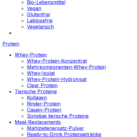
Bio-Lebensmittel
Vegan
Glutenfrei
Laktosefrei
Vegetarisch
Protein
Whey-Protein
Whey-Protein-Konzentrat
Mehrkomponenten-Whey-Protein
Whey-Isolat
Whey-Protein-Hydrolysat
Clear Protein
Tierische Proteine
Kollagen
Rinder-Protein
Casein-Protein
Sonstige tierische Proteine
Meal-Replacements
Mahlzeitenersatz-Pulver
Ready-to-Drink Proteingetränke