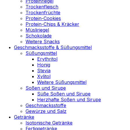
Proteinriegel
Trockenfleisch
Trockenfrüchte
Protein-Cookies
Protein-Chips & Kräcker
Müsliriegel
Schokolade
Weitere Snacks
Geschmacksstoffe & Süßungsmittel
Süßungsmittel
Erythritol
Honig
Stevia
Xylitol
Weitere Süßungsmittel
Soßen und Sirupe
Süße Soßen und Sirupe
Herzhafte Soßen und Sirupe
Geschmacksstoffe
Gewürze und Salz
Getränke
Isotonische Getränke
Fertiggetränke