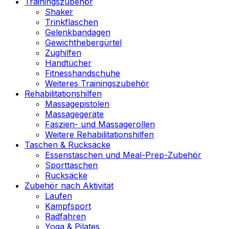
Trainingszubehör
Shaker
Trinkflaschen
Gelenkbandagen
Gewichthebergürtel
Zughilfen
Handtücher
Fitnesshandschuhe
Weiteres Trainingszubehör
Rehabilitationshilfen
Massagepistolen
Massagegeräte
Faszien- und Massagerollen
Weitere Rehabilitationshilfen
Taschen & Rucksäcke
Essenstaschen und Meal-Prep-Zubehör
Sporttaschen
Rucksäcke
Zubehör nach Aktivität
Laufen
Kampfsport
Radfahren
Yoga & Pilates