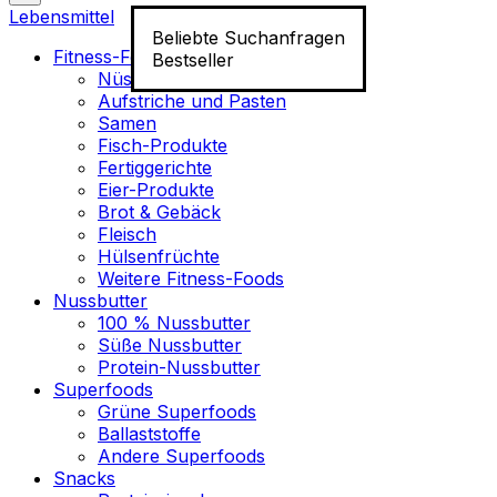
Lebensmittel
Beliebte Suchanfragen
Fitness-Food
Bestseller
Nüsse
Aufstriche und Pasten
Samen
Fisch-Produkte
Fertiggerichte
Eier-Produkte
Brot & Gebäck
Fleisch
Hülsenfrüchte
Weitere Fitness-Foods
Nussbutter
100 % Nussbutter
Süße Nussbutter
Protein-Nussbutter
Superfoods
Grüne Superfoods
Ballaststoffe
Andere Superfoods
Snacks