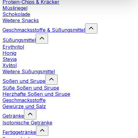
Protein-Chips & Kräcker
Cookies“ sowie in unserer
Datenschutzerklärung
.
Müsliriegel
Schokolade
Weitere Snacks
Sie können Ihre Einwilligung jederzeit in den
Cookie-
Einstellungen
auf unserer Webseite ändern oder
Geschmacksstoffe & Süßungsmittel
widerrufen.
Mehr Info
Süßungsmittel
Erythritol
Honig
Stevia
Xylitol
Weitere Süßungsmittel
Soßen und Sirupe
Süße Soßen und Sirupe
Herzhafte Soßen und Sirupe
Geschmacksstoffe
Gewürze und Salz
Getränke
Isotonische Getränke
Fertiggetränke