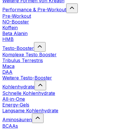
Weitere Formen von Kreatin
Performance & Pre-Workout
Pre-Workout
NO-Booster
Koffein
Beta Alanin
HMB
Testo-Booster
Komplexe Testo Booster
Tribulus Terrestris
Maca
DAA
Weitere Testo-Booster
Kohlenhydrate
Schnelle Kohlenhydrate
All-in-One
Energy-Gels
Langsame Kohlenhydrate
Aminosäuren
BCAAs