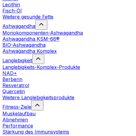
Lecithin
Fisch-Öl
Weitere gesunde Fette
Ashwagandha
Monokomponenten-Ashwagandha
Ashwagandha KSM-66®
BIO-Ashwagandha
Ashwagandha Komplex
Langlebigkeit
Langlebigkeits-Komplex-Produkte
NAD+
Berberin
Resveratrol
Quercetin
Weitere Langlebigkeitsprodukte
Fitness-Ziele
Muskelaufbau
Abnehmen
Performance
Stärkung des Immunsystems