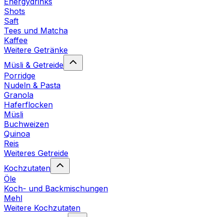
Energydrinks
Shots
Saft
Tees und Matcha
Kaffee
Weitere Getränke
Müsli & Getreide
Porridge
Nudeln & Pasta
Granola
Haferflocken
Müsli
Buchweizen
Quinoa
Reis
Weiteres Getreide
Kochzutaten
Öle
Koch- und Backmischungen
Mehl
Weitere Kochzutaten