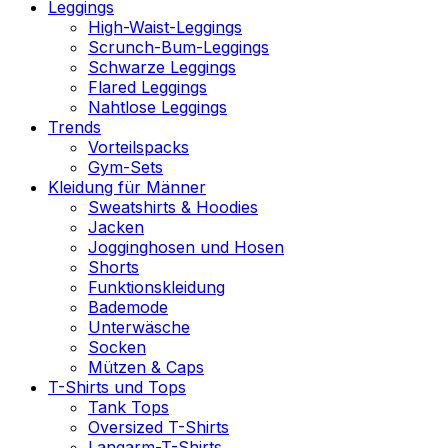
Leggings
High-Waist-Leggings
Scrunch-Bum-Leggings
Schwarze Leggings
Flared Leggings
Nahtlose Leggings
Trends
Vorteilspacks
Gym-Sets
Kleidung für Männer
Sweatshirts & Hoodies
Jacken
Jogginghosen und Hosen
Shorts
Funktionskleidung
Bademode
Unterwäsche
Socken
Mützen & Caps
T-Shirts und Tops
Tank Tops
Oversized T-Shirts
Langarm-T-Shirts