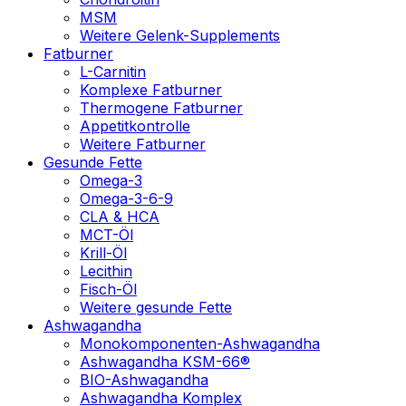
MSM
Weitere Gelenk-Supplements
Fatburner
L-Carnitin
Komplexe Fatburner
Thermogene Fatburner
Appetitkontrolle
Weitere Fatburner
Gesunde Fette
Omega-3
Omega-3-6-9
CLA & HCA
MCT-Öl
Krill-Öl
Lecithin
Fisch-Öl
Weitere gesunde Fette
Ashwagandha
Monokomponenten-Ashwagandha
Ashwagandha KSM-66®
BIO-Ashwagandha
Ashwagandha Komplex