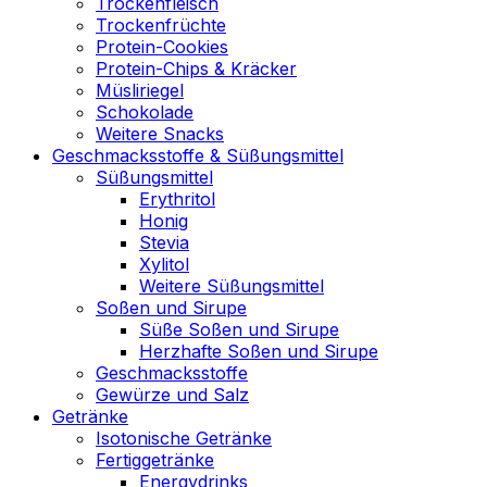
Trockenfleisch
Trockenfrüchte
Protein-Cookies
Protein-Chips & Kräcker
Müsliriegel
Schokolade
Weitere Snacks
Geschmacksstoffe & Süßungsmittel
Süßungsmittel
Erythritol
Honig
Stevia
Xylitol
Weitere Süßungsmittel
Soßen und Sirupe
Süße Soßen und Sirupe
Herzhafte Soßen und Sirupe
Geschmacksstoffe
Gewürze und Salz
Getränke
Isotonische Getränke
Fertiggetränke
Energydrinks