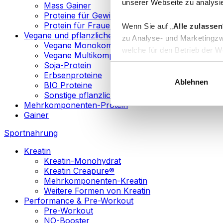
unserer Webseite zu analysie
Mass Gainer
Proteine für Gewichtsverlust
Protein für Frauen
Wenn Sie auf „
Alle zulassen
Vegane und pflanzliche Proteine
zu Analyse- und Marketingzw
Vegane Monokomponenten-Proteine
welche für den Betrieb der We
Vegane Multikomponenten-Proteine
„
Anpassen
“ einzelne Katego
Soja-Protein
Erbsenproteine
Ablehnen
BIO Proteine
Weitere Informationen über d
Sonstige pflanzliche Proteine
sowie in unserer
Datenschut
Mehrkomponenten-Protein
Gainer
Sie können Ihre Einwilligung 
Sportnahrung
Info
Kreatin
Kreatin-Monohydrat
Kreatin Creapure®
Mehrkomponenten-Kreatin
Weitere Formen von Kreatin
Performance & Pre-Workout
Pre-Workout
NO-Booster