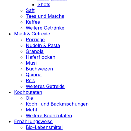
Shots
Saft
Tees und Matcha
Kaffee
Weitere Getränke
Müsli & Getreide
Porridge
Nudeln & Pasta
Granola
Haferflocken
Müsli
Buchweizen
Quinoa
Reis
Weiteres Getreide
Kochzutaten
Öle
Koch- und Backmischungen
Mehl
Weitere Kochzutaten
Ernährungsweise
Bio-Lebensmittel