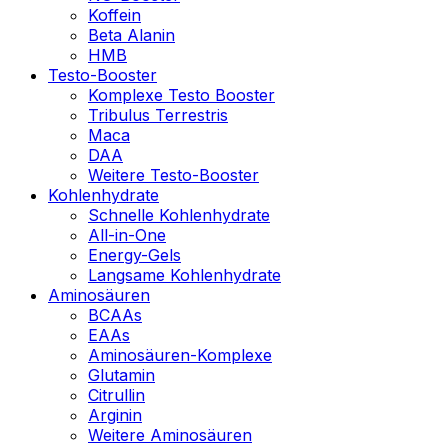
Koffein
Beta Alanin
HMB
Testo-Booster
Komplexe Testo Booster
Tribulus Terrestris
Maca
DAA
Weitere Testo-Booster
Kohlenhydrate
Schnelle Kohlenhydrate
All-in-One
Energy-Gels
Langsame Kohlenhydrate
Aminosäuren
BCAAs
EAAs
Aminosäuren-Komplexe
Glutamin
Citrullin
Arginin
Weitere Aminosäuren