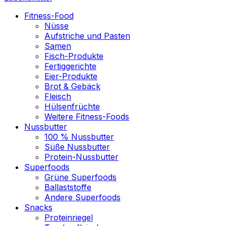
Fitness-Food
Nüsse
Aufstriche und Pasten
Samen
Fisch-Produkte
Fertiggerichte
Eier-Produkte
Brot & Gebäck
Fleisch
Hülsenfrüchte
Weitere Fitness-Foods
Nussbutter
100 % Nussbutter
Süße Nussbutter
Protein-Nussbutter
Superfoods
Grüne Superfoods
Ballaststoffe
Andere Superfoods
Snacks
Proteinriegel