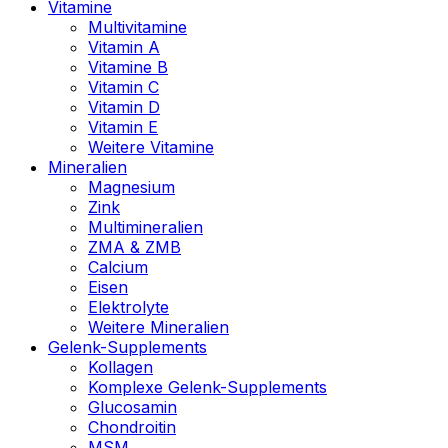
Vitamine
Multivitamine
Vitamin A
Vitamine B
Vitamin C
Vitamin D
Vitamin E
Weitere Vitamine
Mineralien
Magnesium
Zink
Multimineralien
ZMA & ZMB
Calcium
Eisen
Elektrolyte
Weitere Mineralien
Gelenk-Supplements
Kollagen
Komplexe Gelenk-Supplements
Glucosamin
Chondroitin
MSM