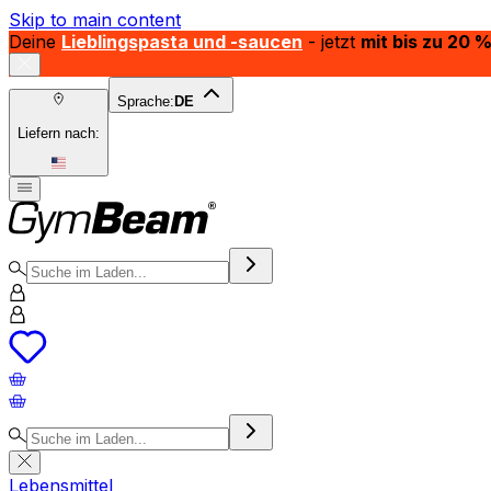
Skip to main content
Deine
Lieblingspasta und -saucen
- jetzt
mit bis zu 20 
Sprache:
DE
Liefern nach:
Lebensmittel