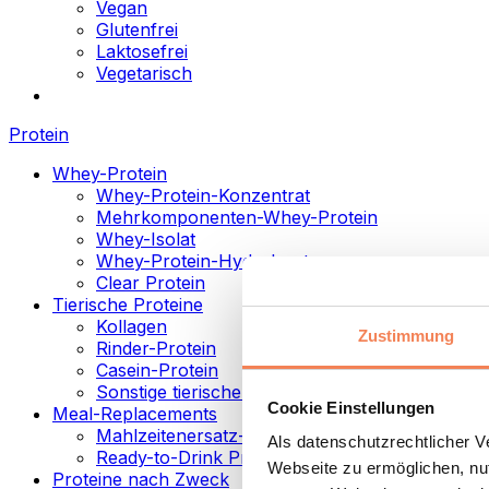
Vegan
Glutenfrei
Laktosefrei
Vegetarisch
Protein
Whey-Protein
Whey-Protein-Konzentrat
Mehrkomponenten-Whey-Protein
Whey-Isolat
Whey-Protein-Hydrolysat
Clear Protein
Tierische Proteine
Kollagen
Zustimmung
Rinder-Protein
Casein-Protein
Sonstige tierische Proteine
Cookie Einstellungen
Meal-Replacements
Mahlzeitenersatz-Pulver
Als datenschutzrechtlicher 
Ready-to-Drink Proteingetränke
Webseite zu ermöglichen, nut
Proteine nach Zweck