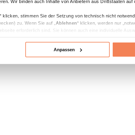
ren. Wir binden auch Inhalte von Anbietern aus Drittstaaten auf
“ klicken, stimmen Sie der Setzung von technisch nicht notwen
ecken) zu. Wenn Sie auf „
Ablehnen
“ klicken, werden nur „notw
bseite erforderlich sind. Sie können auch eine individuelle Ausw
rien an- oder abwählen und „
Auswahl erlauben
“ klicken.
Anpassen
ie Verarbeitung Ihrer Daten finden Sie in den Unterpunkten „Deta
zerklärung
.
jederzeit in den
Cookie-Einstellungen
auf unserer Webseite änd