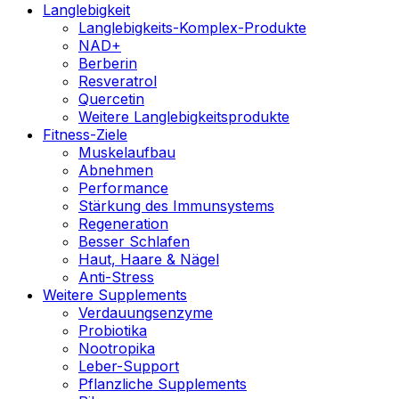
Langlebigkeit
Langlebigkeits-Komplex-Produkte
NAD+
Berberin
Resveratrol
Quercetin
Weitere Langlebigkeitsprodukte
Fitness-Ziele
Muskelaufbau
Abnehmen
Performance
Stärkung des Immunsystems
Regeneration
Besser Schlafen
Haut, Haare & Nägel
Anti-Stress
Weitere Supplements
Verdauungsenzyme
Probiotika
Nootropika
Leber-Support
Pflanzliche Supplements