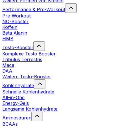
Weitere Formen von Kreatin
Performance & Pre-Workout
Pre-Workout
NO-Booster
Koffein
Beta Alanin
HMB
Testo-Booster
Komplexe Testo Booster
Tribulus Terrestris
Maca
DAA
Weitere Testo-Booster
Kohlenhydrate
Schnelle Kohlenhydrate
All-in-One
Energy-Gels
Langsame Kohlenhydrate
Aminosäuren
BCAAs