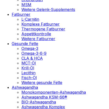
MSM
Weitere Gelenk-Supplements
Fatburner
L-Carnitin
Komplexe Fatburner
Thermogene Fatburner
Appetitkontrolle
Weitere Fatburner
Gesunde Fette
Omega-3
Omega-3-6-9
CLA & HCA
MCT-Öl
Krill-Öl
Lecithin
Fisch-Öl
Weitere gesunde Fette
Ashwagandha
Monokomponenten-Ashwagandha
Ashwagandha KSM-66®
BIO-Ashwagandha
Ashwagandha Komplex