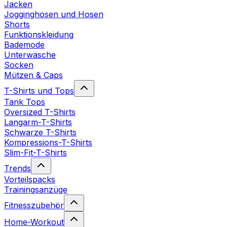
Jacken
Jogginghosen und Hosen
Shorts
Funktionskleidung
Bademode
Unterwäsche
Socken
Mützen & Caps
T-Shirts und Tops
Tank Tops
Oversized T-Shirts
Langarm-T-Shirts
Schwarze T-Shirts
Kompressions-T-Shirts
Slim-Fit-T-Shirts
Trends
Vorteilspacks
Trainingsanzüge
Fitnesszubehör
Home-Workout