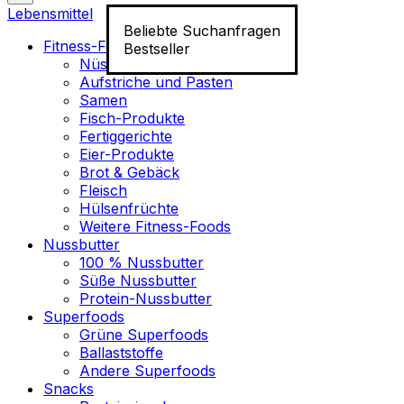
Lebensmittel
Beliebte Suchanfragen
Fitness-Food
Bestseller
Nüsse
Aufstriche und Pasten
Samen
Fisch-Produkte
Fertiggerichte
Eier-Produkte
Brot & Gebäck
Fleisch
Hülsenfrüchte
Weitere Fitness-Foods
Nussbutter
100 % Nussbutter
Süße Nussbutter
Protein-Nussbutter
Superfoods
Grüne Superfoods
Ballaststoffe
Andere Superfoods
Snacks