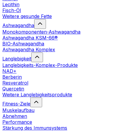
Lecithin
Fisch-Öl
Weitere gesunde Fette
Ashwagandha
Monokomponenten-Ashwagandha
Ashwagandha KSM-66®
BIO-Ashwagandha
Ashwagandha Komplex
Langlebigkeit
Langlebigkeits-Komplex-Produkte
NAD+
Berberin
Resveratrol
Quercetin
Weitere Langlebigkeitsprodukte
Fitness-Ziele
Muskelaufbau
Abnehmen
Performance
Stärkung des Immunsystems