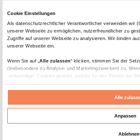
Massagepistolen
Massagegeräte
Cookie Einstellungen
Faszien- und Massagerollen
Weitere Rehabilitationshilfen
Als datenschutzrechtlicher Verantwortlicher verwenden wir
unserer Webseite zu ermöglichen, nutzerfreundlicher zu gest
Taschen & Rucksäcke
Essenstaschen und Meal-Prep-Zubehör
Zugriffe auf unserer Webseite zu analysieren. Wir binden auc
Sporttaschen
unserer Webseite ein.
Rucksäcke
Zubehör nach Aktivität
Wenn Sie auf „
Alle zulassen
“ klicken, stimmen Sie der Set
Laufen
(insbesondere zu Analyse- und Marketingzwecken) zu. Wenn 
Kampfsport
„notwendige“ Cookies gesetzt, welche für den Betrieb der We
Radfahren
individuelle Auswahl treffen, indem Sie unter „
Anpassen
“ ei
Yoga & Pilates
erlauben
“ klicken.
Kältetherapie
Alle zulass
Schwimmen
Wandern
Weitere Informationen über die Verarbeitung Ihrer Daten find
Cookies“ sowie in unserer
Datenschutzerklärung
.
Biohacking
Anpassen
Rotlichttherapie
Wasserfilter und Kannen
Sie können Ihre Einwilligung jederzeit in den
Cookie-Einstel
Ablehnen
widerrufen.
Mehr Info
Nachhaltiger Haushalt