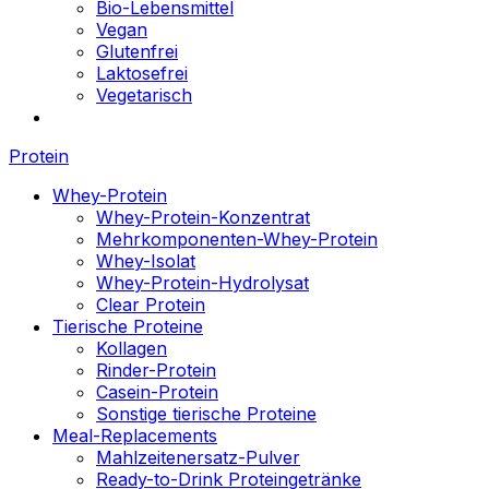
Bio-Lebensmittel
Vegan
Glutenfrei
Laktosefrei
Vegetarisch
Protein
Whey-Protein
Whey-Protein-Konzentrat
Mehrkomponenten-Whey-Protein
Whey-Isolat
Whey-Protein-Hydrolysat
Clear Protein
Tierische Proteine
Kollagen
Rinder-Protein
Casein-Protein
Sonstige tierische Proteine
Meal-Replacements
Mahlzeitenersatz-Pulver
Ready-to-Drink Proteingetränke