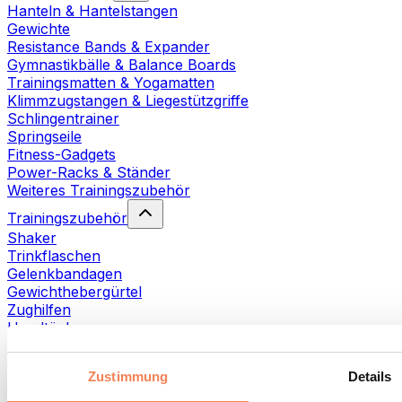
Hanteln & Hantelstangen
Gewichte
Resistance Bands & Expander
Gymnastikbälle & Balance Boards
Trainingsmatten & Yogamatten
Klimmzugstangen & Liegestützgriffe
Schlingentrainer
Springseile
Fitness-Gadgets
Power-Racks & Ständer
Weiteres Trainingszubehör
Trainingszubehör
Shaker
Trinkflaschen
Gelenkbandagen
Gewichthebergürtel
Zughilfen
Handtücher
Fitnesshandschuhe
Weiteres Trainingszubehör
Zustimmung
Details
Rehabilitationshilfen