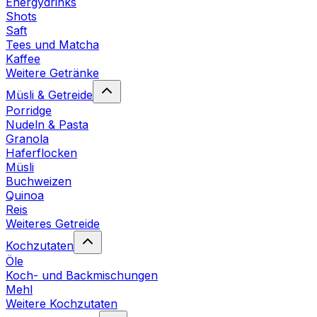
Energydrinks
Shots
Saft
Tees und Matcha
Kaffee
Weitere Getränke
Müsli & Getreide
Porridge
Nudeln & Pasta
Granola
Haferflocken
Müsli
Buchweizen
Quinoa
Reis
Weiteres Getreide
Kochzutaten
Öle
Koch- und Backmischungen
Mehl
Weitere Kochzutaten