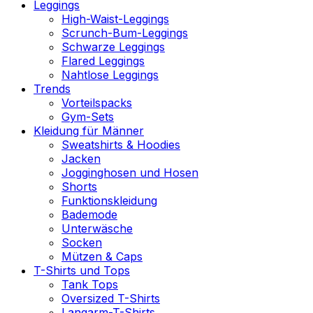
Leggings
High-Waist-Leggings
Scrunch-Bum-Leggings
Schwarze Leggings
Flared Leggings
Nahtlose Leggings
Trends
Vorteilspacks
Gym-Sets
Kleidung für Männer
Sweatshirts & Hoodies
Jacken
Jogginghosen und Hosen
Shorts
Funktionskleidung
Bademode
Unterwäsche
Socken
Mützen & Caps
T-Shirts und Tops
Tank Tops
Oversized T-Shirts
Langarm-T-Shirts