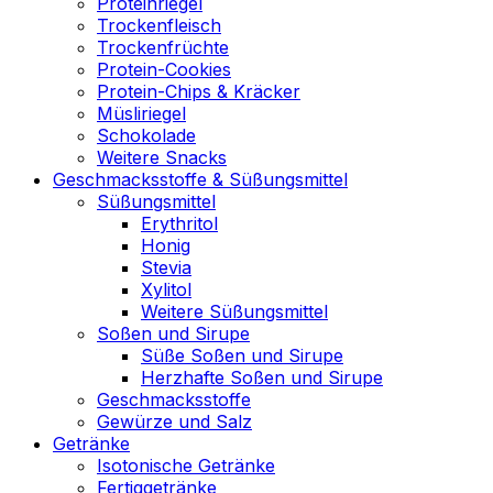
Proteinriegel
Trockenfleisch
Trockenfrüchte
Protein-Cookies
Protein-Chips & Kräcker
Müsliriegel
Schokolade
Weitere Snacks
Geschmacksstoffe & Süßungsmittel
Süßungsmittel
Erythritol
Honig
Stevia
Xylitol
Weitere Süßungsmittel
Soßen und Sirupe
Süße Soßen und Sirupe
Herzhafte Soßen und Sirupe
Geschmacksstoffe
Gewürze und Salz
Getränke
Isotonische Getränke
Fertiggetränke