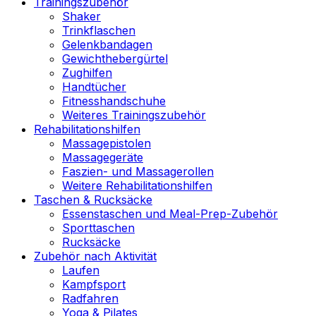
Trainingszubehör
Shaker
Trinkflaschen
Gelenkbandagen
Gewichthebergürtel
Zughilfen
Handtücher
Fitnesshandschuhe
Weiteres Trainingszubehör
Rehabilitationshilfen
Massagepistolen
Massagegeräte
Faszien- und Massagerollen
Weitere Rehabilitationshilfen
Taschen & Rucksäcke
Essenstaschen und Meal-Prep-Zubehör
Sporttaschen
Rucksäcke
Zubehör nach Aktivität
Laufen
Kampfsport
Radfahren
Yoga & Pilates