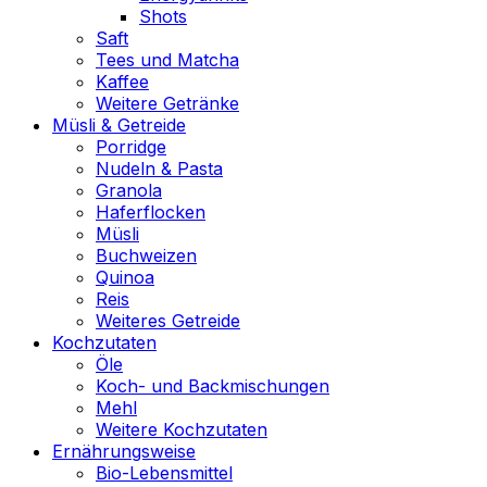
Shots
Saft
Tees und Matcha
Kaffee
Weitere Getränke
Müsli & Getreide
Porridge
Nudeln & Pasta
Granola
Haferflocken
Müsli
Buchweizen
Quinoa
Reis
Weiteres Getreide
Kochzutaten
Öle
Koch- und Backmischungen
Mehl
Weitere Kochzutaten
Ernährungsweise
Bio-Lebensmittel