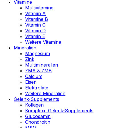
Vitamine
Multivitamine
Vitamin A
Vitamine B
Vitamin C
Vitamin D
Vitamin E
Weitere Vitamine
Mineralien
Magnesium
Zink
Multimineralien
ZMA & ZMB
Calcium
Eisen
Elektrolyte
Weitere Mineralien
Gelenk-Supplements
Kollagen
Komplexe Gelenk-Supplements
Glucosamin
Chondroitin
MSM