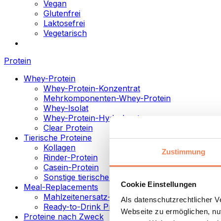
Vegan
Glutenfrei
Laktosefrei
Vegetarisch
Protein
Whey-Protein
Whey-Protein-Konzentrat
Mehrkomponenten-Whey-Protein
Whey-Isolat
Whey-Protein-Hydrolysat
Clear Protein
Tierische Proteine
Kollagen
Zustimmung
Rinder-Protein
Casein-Protein
Sonstige tierische Proteine
Cookie Einstellungen
Meal-Replacements
Mahlzeitenersatz-Pulver
Als datenschutzrechtlicher 
Ready-to-Drink Proteingetränke
Webseite zu ermöglichen, nut
Proteine nach Zweck