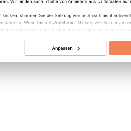
ren. Wir binden auch Inhalte von Anbietern aus Drittstaaten auf
“ klicken, stimmen Sie der Setzung von technisch nicht notwen
ecken) zu. Wenn Sie auf „
Ablehnen
“ klicken, werden nur „notw
bseite erforderlich sind. Sie können auch eine individuelle Ausw
rien an- oder abwählen und „
Auswahl erlauben
“ klicken.
Anpassen
ie Verarbeitung Ihrer Daten finden Sie in den Unterpunkten „Deta
zerklärung
.
jederzeit in den
Cookie-Einstellungen
auf unserer Webseite änd