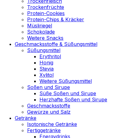
Trockenfleisch
Trockenfrüchte
Protein-Cookies
Protein-Chips & Kräcker
Müsliriegel
Schokolade
Weitere Snacks
Geschmacksstoffe & Süßungsmittel
Süßungsmittel
Erythritol
Honig
Stevia
Xylitol
Weitere Süßungsmittel
Soßen und Sirupe
Süße Soßen und Sirupe
Herzhafte Soßen und Sirupe
Geschmacksstoffe
Gewürze und Salz
Getränke
Isotonische Getränke
Fertiggetränke
Energydrinks