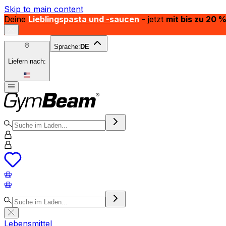
Skip to main content
Deine
Lieblingspasta und -saucen
- jetzt
mit bis zu 20 
Sprache:
DE
Liefern nach:
Lebensmittel