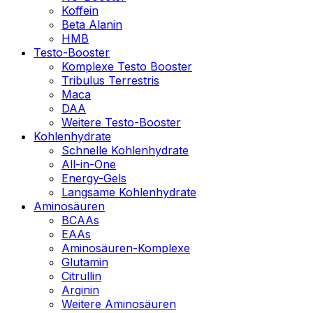
Koffein
Beta Alanin
HMB
Testo-Booster
Komplexe Testo Booster
Tribulus Terrestris
Maca
DAA
Weitere Testo-Booster
Kohlenhydrate
Schnelle Kohlenhydrate
All-in-One
Energy-Gels
Langsame Kohlenhydrate
Aminosäuren
BCAAs
EAAs
Aminosäuren-Komplexe
Glutamin
Citrullin
Arginin
Weitere Aminosäuren