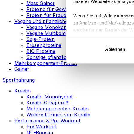
unserer Webseite zu analysie
Mass Gainer
Proteine für Gewichtsverlust
Protein für Frauen
Wenn Sie auf „
Alle zulassen
Vegane und pflanzliche Proteine
zu Analyse- und Marketingzw
Vegane Monokomponenten-Proteine
welche für den Betrieb der We
Vegane Multikomponenten-Proteine
„
Anpassen
“ einzelne Katego
Soja-Protein
Erbsenproteine
Ablehnen
BIO Proteine
Weitere Informationen über d
Sonstige pflanzliche Proteine
sowie in unserer
Datenschut
Mehrkomponenten-Protein
Gainer
Sie können Ihre Einwilligung 
Sportnahrung
Info
Kreatin
Kreatin-Monohydrat
Kreatin Creapure®
Mehrkomponenten-Kreatin
Weitere Formen von Kreatin
Performance & Pre-Workout
Pre-Workout
NO-Booster