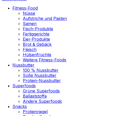
Fitness-Food
Nüsse
Aufstriche und Pasten
Samen
Fisch-Produkte
Fertiggerichte
Eier-Produkte
Brot & Gebäck
Fleisch
Hülsenfrüchte
Weitere Fitness-Foods
Nussbutter
100 % Nussbutter
Süße Nussbutter
Protein-Nussbutter
Superfoods
Grüne Superfoods
Ballaststoffe
Andere Superfoods
Snacks
Proteinriegel