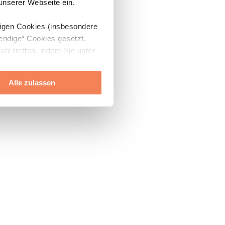
 unserer Webseite ein.
digen Cookies (insbesondere
endige“ Cookies gesetzt,
ahl treffen, indem Sie unter
Alle zulassen
ils“ und „Über Cookies“
ern oder widerrufen.
Mehr