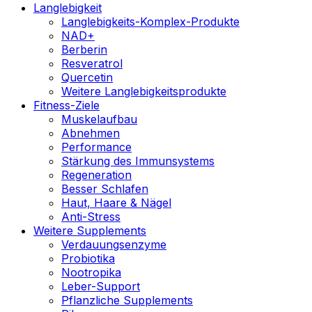
Langlebigkeit
Langlebigkeits-Komplex-Produkte
NAD+
Berberin
Resveratrol
Quercetin
Weitere Langlebigkeitsprodukte
Fitness-Ziele
Muskelaufbau
Abnehmen
Performance
Stärkung des Immunsystems
Regeneration
Besser Schlafen
Haut, Haare & Nägel
Anti-Stress
Weitere Supplements
Verdauungsenzyme
Probiotika
Nootropika
Leber-Support
Pflanzliche Supplements