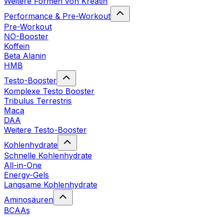
Weitere Formen von Kreatin
Performance & Pre-Workout
Pre-Workout
NO-Booster
Koffein
Beta Alanin
HMB
Testo-Booster
Komplexe Testo Booster
Tribulus Terrestris
Maca
DAA
Weitere Testo-Booster
Kohlenhydrate
Schnelle Kohlenhydrate
All-in-One
Energy-Gels
Langsame Kohlenhydrate
Aminosäuren
BCAAs