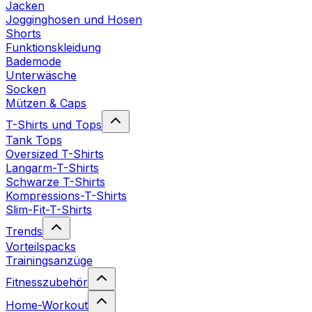
Jacken
Jogginghosen und Hosen
Shorts
Funktionskleidung
Bademode
Unterwäsche
Socken
Mützen & Caps
T-Shirts und Tops
Tank Tops
Oversized T-Shirts
Langarm-T-Shirts
Schwarze T-Shirts
Kompressions-T-Shirts
Slim-Fit-T-Shirts
Trends
Vorteilspacks
Trainingsanzüge
Fitnesszubehör
Home-Workout