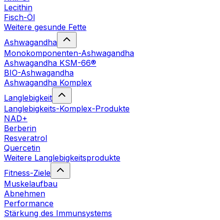
Lecithin
Fisch-Öl
Weitere gesunde Fette
Ashwagandha
Monokomponenten-Ashwagandha
Ashwagandha KSM-66®
BIO-Ashwagandha
Ashwagandha Komplex
Langlebigkeit
Langlebigkeits-Komplex-Produkte
NAD+
Berberin
Resveratrol
Quercetin
Weitere Langlebigkeitsprodukte
Fitness-Ziele
Muskelaufbau
Abnehmen
Performance
Stärkung des Immunsystems