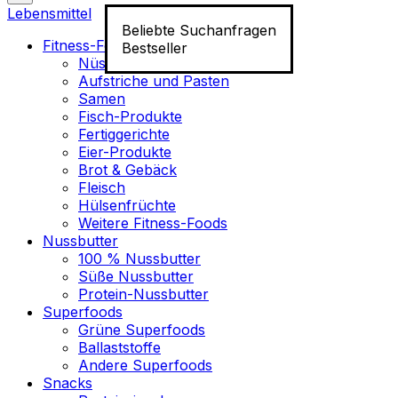
Lebensmittel
Beliebte Suchanfragen
Fitness-Food
Bestseller
Nüsse
Aufstriche und Pasten
Samen
Fisch-Produkte
Fertiggerichte
Eier-Produkte
Brot & Gebäck
Fleisch
Hülsenfrüchte
Weitere Fitness-Foods
Nussbutter
100 % Nussbutter
Süße Nussbutter
Protein-Nussbutter
Superfoods
Grüne Superfoods
Ballaststoffe
Andere Superfoods
Snacks