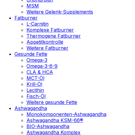
MSM
Weitere Gelenk-Supplements
Fatburner
L-Carnitin
Komplexe Fatburner
Thermogene Fatburner
Appetitkontrolle
Weitere Fatburner
Gesunde Fette
Omega-3
Omega-3-6-9
CLA & HCA
MCT-Öl
Krill-Öl
Lecithin
Fisch-Öl
Weitere gesunde Fette
Ashwagandha
Monokomponenten-Ashwagandha
Ashwagandha KSM-66®
BIO-Ashwagandha
Ashwagandha Komplex