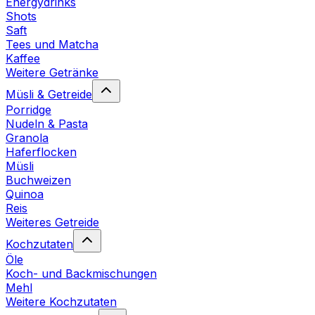
Energydrinks
Shots
Saft
Tees und Matcha
Kaffee
Weitere Getränke
Müsli & Getreide
Porridge
Nudeln & Pasta
Granola
Haferflocken
Müsli
Buchweizen
Quinoa
Reis
Weiteres Getreide
Kochzutaten
Öle
Koch- und Backmischungen
Mehl
Weitere Kochzutaten