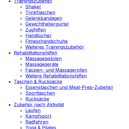
Trainingszubehör
Shaker
Trinkflaschen
Gelenkbandagen
Gewichthebergürtel
Zughilfen
Handtücher
Fitnesshandschuhe
Weiteres Trainingszubehör
Rehabilitationshilfen
Massagepistolen
Massagegeräte
Faszien- und Massagerollen
Weitere Rehabilitationshilfen
Taschen & Rucksäcke
Essenstaschen und Meal-Prep-Zubehör
Sporttaschen
Rucksäcke
Zubehör nach Aktivität
Laufen
Kampfsport
Radfahren
Yoga & Pilates