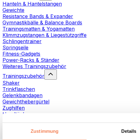
Hanteln & Hantelstangen
Gewichte
Resistance Bands & Expander
Gymnastikbälle & Balance Boards
Trainingsmatten & Yogamatten
Klimmzugstangen & Liegestützgriffe
Schlingentrainer
Springseile
Fitness-Gadgets
Power-Racks & Ständer
Weiteres Trainingszubehör
Trainingszubehör
Shaker
Trinkflaschen
Gelenkbandagen
Gewichthebergürtel
Zughilfen
Handtücher
Fitnesshandschuhe
Weiteres Trainingszubehör
Zustimmung
Details
Rehabilitationshilfen