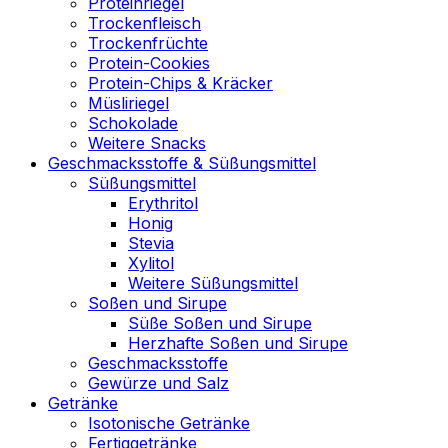
Proteinriegel
Trockenfleisch
Trockenfrüchte
Protein-Cookies
Protein-Chips & Kräcker
Müsliriegel
Schokolade
Weitere Snacks
Geschmacksstoffe & Süßungsmittel
Süßungsmittel
Erythritol
Honig
Stevia
Xylitol
Weitere Süßungsmittel
Soßen und Sirupe
Süße Soßen und Sirupe
Herzhafte Soßen und Sirupe
Geschmacksstoffe
Gewürze und Salz
Getränke
Isotonische Getränke
Fertiggetränke