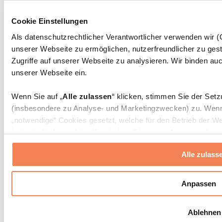
Massagepistolen
Massagegeräte
Cookie Einstellungen
Faszien- und Massagerollen
Weitere Rehabilitationshilfen
Als datenschutzrechtlicher Verantwortlicher verwenden wir
unserer Webseite zu ermöglichen, nutzerfreundlicher zu gest
Taschen & Rucksäcke
Essenstaschen und Meal-Prep-Zubehör
Zugriffe auf unserer Webseite zu analysieren. Wir binden auc
Sporttaschen
unserer Webseite ein.
Rucksäcke
Zubehör nach Aktivität
Wenn Sie auf „
Alle zulassen
“ klicken, stimmen Sie der Set
Laufen
(insbesondere zu Analyse- und Marketingzwecken) zu. Wenn 
Kampfsport
„notwendige“ Cookies gesetzt, welche für den Betrieb der We
Radfahren
individuelle Auswahl treffen, indem Sie unter „
Anpassen
“ ei
Yoga & Pilates
erlauben
“ klicken.
Kältetherapie
Alle zulass
Schwimmen
Wandern
Weitere Informationen über die Verarbeitung Ihrer Daten find
Cookies“ sowie in unserer
Datenschutzerklärung
.
Biohacking
Anpassen
Rotlichttherapie
Wasserfilter und Kannen
Sie können Ihre Einwilligung jederzeit in den
Cookie-Einstel
Ablehnen
widerrufen.
Mehr Info
Nachhaltiger Haushalt