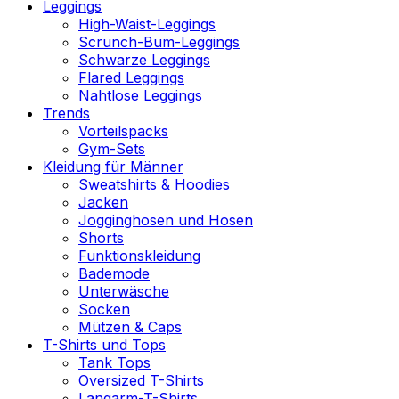
Leggings
High-Waist-Leggings
Scrunch-Bum-Leggings
Schwarze Leggings
Flared Leggings
Nahtlose Leggings
Trends
Vorteilspacks
Gym-Sets
Kleidung für Männer
Sweatshirts & Hoodies
Jacken
Jogginghosen und Hosen
Shorts
Funktionskleidung
Bademode
Unterwäsche
Socken
Mützen & Caps
T-Shirts und Tops
Tank Tops
Oversized T-Shirts
Langarm-T-Shirts