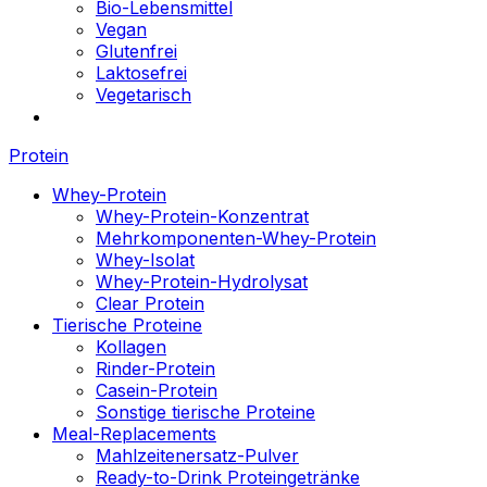
Bio-Lebensmittel
Vegan
Glutenfrei
Laktosefrei
Vegetarisch
Protein
Whey-Protein
Whey-Protein-Konzentrat
Mehrkomponenten-Whey-Protein
Whey-Isolat
Whey-Protein-Hydrolysat
Clear Protein
Tierische Proteine
Kollagen
Rinder-Protein
Casein-Protein
Sonstige tierische Proteine
Meal-Replacements
Mahlzeitenersatz-Pulver
Ready-to-Drink Proteingetränke