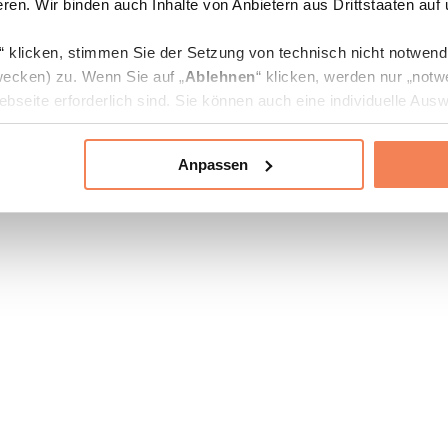
ren. Wir binden auch Inhalte von Anbietern aus Drittstaaten auf
“ klicken, stimmen Sie der Setzung von technisch nicht notwen
ecken) zu. Wenn Sie auf „
Ablehnen
“ klicken, werden nur „notw
bseite erforderlich sind. Sie können auch eine individuelle Ausw
rien an- oder abwählen und „
Auswahl erlauben
“ klicken.
Anpassen
ie Verarbeitung Ihrer Daten finden Sie in den Unterpunkten „Deta
zerklärung
.
jederzeit in den
Cookie-Einstellungen
auf unserer Webseite änd