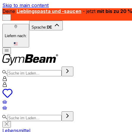
Skip to main content
Deine
Lieblingspasta und -saucen
- jetzt
mit bis zu 20 
Sprache:
DE
Liefern nach:
Lebensmittel