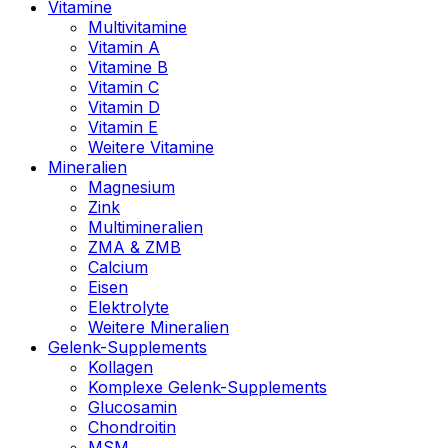
Vitamine
Multivitamine
Vitamin A
Vitamine B
Vitamin C
Vitamin D
Vitamin E
Weitere Vitamine
Mineralien
Magnesium
Zink
Multimineralien
ZMA & ZMB
Calcium
Eisen
Elektrolyte
Weitere Mineralien
Gelenk-Supplements
Kollagen
Komplexe Gelenk-Supplements
Glucosamin
Chondroitin
MSM