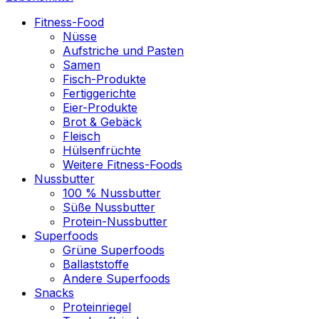
Fitness-Food
Nüsse
Aufstriche und Pasten
Samen
Fisch-Produkte
Fertiggerichte
Eier-Produkte
Brot & Gebäck
Fleisch
Hülsenfrüchte
Weitere Fitness-Foods
Nussbutter
100 % Nussbutter
Süße Nussbutter
Protein-Nussbutter
Superfoods
Grüne Superfoods
Ballaststoffe
Andere Superfoods
Snacks
Proteinriegel