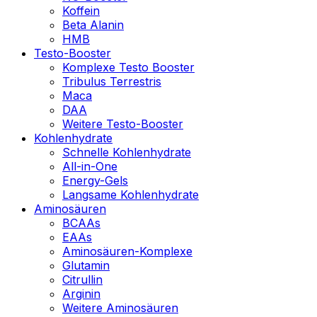
Koffein
Beta Alanin
HMB
Testo-Booster
Komplexe Testo Booster
Tribulus Terrestris
Maca
DAA
Weitere Testo-Booster
Kohlenhydrate
Schnelle Kohlenhydrate
All-in-One
Energy-Gels
Langsame Kohlenhydrate
Aminosäuren
BCAAs
EAAs
Aminosäuren-Komplexe
Glutamin
Citrullin
Arginin
Weitere Aminosäuren