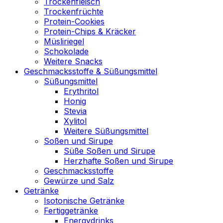
Trockenfleisch
Trockenfrüchte
Protein-Cookies
Protein-Chips & Kräcker
Müsliriegel
Schokolade
Weitere Snacks
Geschmacksstoffe & Süßungsmittel
Süßungsmittel
Erythritol
Honig
Stevia
Xylitol
Weitere Süßungsmittel
Soßen und Sirupe
Süße Soßen und Sirupe
Herzhafte Soßen und Sirupe
Geschmacksstoffe
Gewürze und Salz
Getränke
Isotonische Getränke
Fertiggetränke
Energydrinks