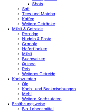
Shots
Saft
Tees und Matcha
Kaffee
Weitere Getränke
Müsli & Getreide
Porridge
Nudeln & Pasta
Granola
Haferflocken
Müsli
Buchweizen
Quinoa
Reis
Weiteres Getreide
Kochzutaten
Öle
Koch- und Backmischungen
Mehl
Weitere Kochzutaten
Ernährungsweise
Bio-Lebensmittel