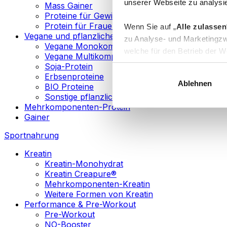
unserer Webseite zu analysie
Mass Gainer
Proteine für Gewichtsverlust
Protein für Frauen
Wenn Sie auf „
Alle zulassen
Vegane und pflanzliche Proteine
zu Analyse- und Marketingzw
Vegane Monokomponenten-Proteine
welche für den Betrieb der We
Vegane Multikomponenten-Proteine
„
Anpassen
“ einzelne Katego
Soja-Protein
Erbsenproteine
Ablehnen
BIO Proteine
Weitere Informationen über d
Sonstige pflanzliche Proteine
sowie in unserer
Datenschut
Mehrkomponenten-Protein
Gainer
Sie können Ihre Einwilligung 
Sportnahrung
Info
Kreatin
Kreatin-Monohydrat
Kreatin Creapure®
Mehrkomponenten-Kreatin
Weitere Formen von Kreatin
Performance & Pre-Workout
Pre-Workout
NO-Booster