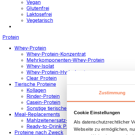
Vegan
Glutenfrei
Laktosefrei
Vegetarisch
Protein
Whey-Protein
Whey-Protein-Konzentrat
Mehrkomponenten-Whey-Protein
Whey-Isolat
Whey-Protein-Hydrolysat
Clear Protein
Tierische Proteine
Kollagen
Zustimmung
Rinder-Protein
Casein-Protein
Sonstige tierische Proteine
Cookie Einstellungen
Meal-Replacements
Mahlzeitenersatz-Pulver
Als datenschutzrechtlicher 
Ready-to-Drink Proteingetränke
Webseite zu ermöglichen, nut
Proteine nach Zweck