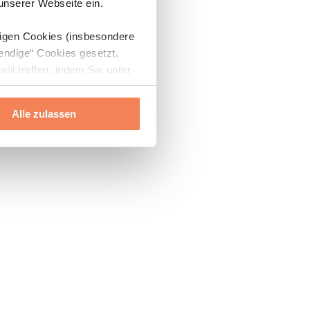
 unserer Webseite ein.
digen Cookies (insbesondere
endige“ Cookies gesetzt,
ahl treffen, indem Sie unter
Alle zulassen
ils“ und „Über Cookies“
ern oder widerrufen.
Mehr