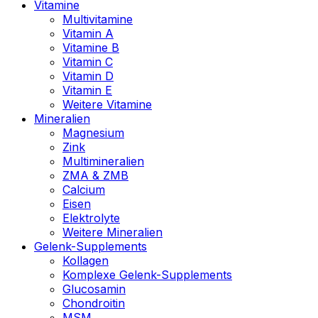
Vitamine
Multivitamine
Vitamin A
Vitamine B
Vitamin C
Vitamin D
Vitamin E
Weitere Vitamine
Mineralien
Magnesium
Zink
Multimineralien
ZMA & ZMB
Calcium
Eisen
Elektrolyte
Weitere Mineralien
Gelenk-Supplements
Kollagen
Komplexe Gelenk-Supplements
Glucosamin
Chondroitin
MSM