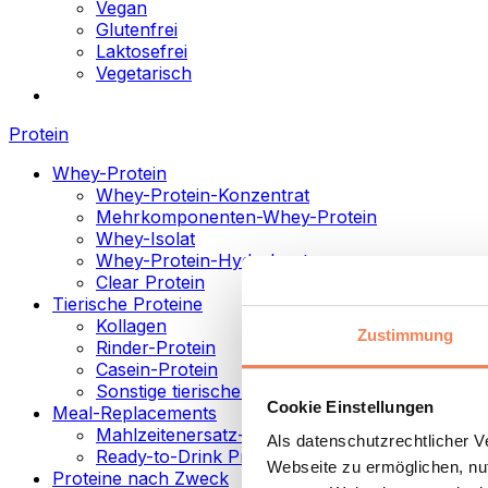
Vegan
Glutenfrei
Laktosefrei
Vegetarisch
Protein
Whey-Protein
Whey-Protein-Konzentrat
Mehrkomponenten-Whey-Protein
Whey-Isolat
Whey-Protein-Hydrolysat
Clear Protein
Tierische Proteine
Kollagen
Zustimmung
Rinder-Protein
Casein-Protein
Sonstige tierische Proteine
Cookie Einstellungen
Meal-Replacements
Mahlzeitenersatz-Pulver
Als datenschutzrechtlicher 
Ready-to-Drink Proteingetränke
Webseite zu ermöglichen, nut
Proteine nach Zweck