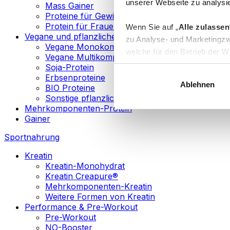
unserer Webseite zu analysie
Mass Gainer
Proteine für Gewichtsverlust
Protein für Frauen
Wenn Sie auf „
Alle zulassen
Vegane und pflanzliche Proteine
zu Analyse- und Marketingzw
Vegane Monokomponenten-Proteine
welche für den Betrieb der We
Vegane Multikomponenten-Proteine
„
Anpassen
“ einzelne Katego
Soja-Protein
Erbsenproteine
Ablehnen
BIO Proteine
Weitere Informationen über d
Sonstige pflanzliche Proteine
sowie in unserer
Datenschut
Mehrkomponenten-Protein
Gainer
Sie können Ihre Einwilligung 
Sportnahrung
Info
Kreatin
Kreatin-Monohydrat
Kreatin Creapure®
Mehrkomponenten-Kreatin
Weitere Formen von Kreatin
Performance & Pre-Workout
Pre-Workout
NO-Booster