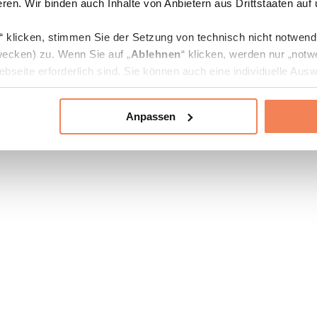
ren. Wir binden auch Inhalte von Anbietern aus Drittstaaten auf
“ klicken, stimmen Sie der Setzung von technisch nicht notwen
ecken) zu. Wenn Sie auf „
Ablehnen
“ klicken, werden nur „notw
bseite erforderlich sind. Sie können auch eine individuelle Ausw
rien an- oder abwählen und „
Auswahl erlauben
“ klicken.
Anpassen
ie Verarbeitung Ihrer Daten finden Sie in den Unterpunkten „Deta
zerklärung
.
jederzeit in den
Cookie-Einstellungen
auf unserer Webseite änd