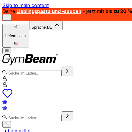
Skip to main content
Deine
Lieblingspasta und -saucen
- jetzt
mit bis zu 20 
Sprache:
DE
Liefern nach:
Lebensmittel