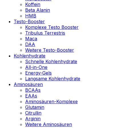
Koffein
Beta Alanin
HMB
Testo-Booster
Komplexe Testo Booster
Tribulus Terrestris
Maca
DAA
Weitere Testo-Booster
Kohlenhydrate
Schnelle Kohlenhydrate
All-in-One
Energy-Gels
Langsame Kohlenhydrate
Aminosäuren
BCAAs
EAAs
Aminosäuren-Komplexe
Glutamin
Citrullin
Arginin
Weitere Aminosäuren