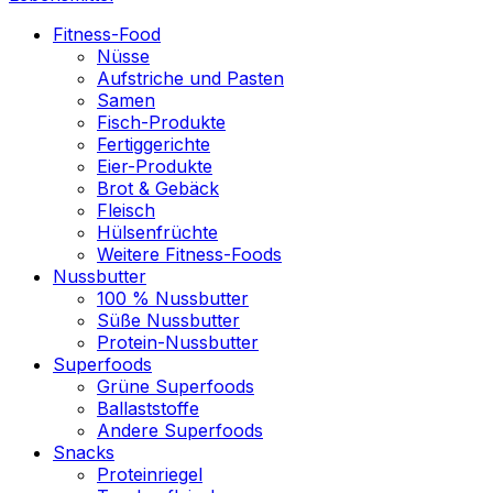
Fitness-Food
Nüsse
Aufstriche und Pasten
Samen
Fisch-Produkte
Fertiggerichte
Eier-Produkte
Brot & Gebäck
Fleisch
Hülsenfrüchte
Weitere Fitness-Foods
Nussbutter
100 % Nussbutter
Süße Nussbutter
Protein-Nussbutter
Superfoods
Grüne Superfoods
Ballaststoffe
Andere Superfoods
Snacks
Proteinriegel