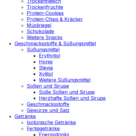
Trockenfleisch
Trockenfrüchte
Protein-Cookies
Protein-Chips & Kräcker
Müsliriegel
Schokolade
Weitere Snacks
Geschmacksstoffe & Süßungsmittel
Süßungsmittel
Erythritol
Honig
Stevia
Xylitol
Weitere Süßungsmittel
Soßen und Sirupe
Süße Soßen und Sirupe
Herzhafte Soßen und Sirupe
Geschmacksstoffe
Gewürze und Salz
Getränke
Isotonische Getränke
Fertiggetränke
Energydrinks