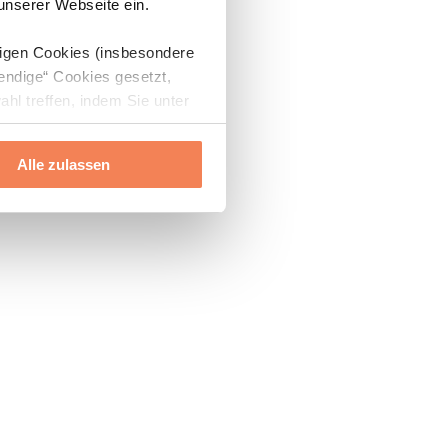
 unserer Webseite ein.
digen Cookies (insbesondere
endige“ Cookies gesetzt,
ahl treffen, indem Sie unter
Alle zulassen
ils“ und „Über Cookies“
ern oder widerrufen.
Mehr