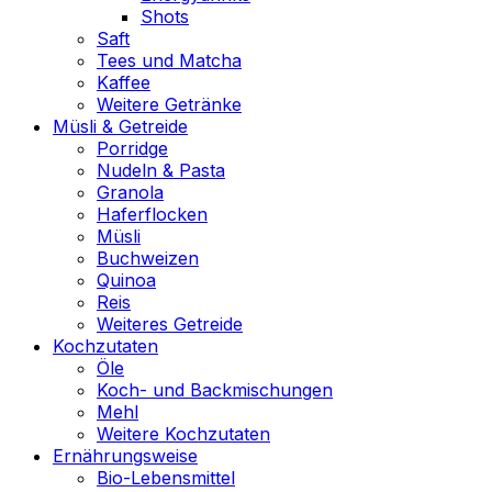
Shots
Saft
Tees und Matcha
Kaffee
Weitere Getränke
Müsli & Getreide
Porridge
Nudeln & Pasta
Granola
Haferflocken
Müsli
Buchweizen
Quinoa
Reis
Weiteres Getreide
Kochzutaten
Öle
Koch- und Backmischungen
Mehl
Weitere Kochzutaten
Ernährungsweise
Bio-Lebensmittel