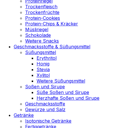
Proteinriegel
Trockenfleisch
Trockenfrüchte
Protein-Cookies
Protein-Chips & Kräcker
Müsliriegel
Schokolade
Weitere Snacks
Geschmacksstoffe & Süßungsmittel
Süßungsmittel
Erythritol
Honig
Stevia
Xylitol
Weitere Süßungsmittel
Soßen und Sirupe
Süße Soßen und Sirupe
Herzhafte Soßen und Sirupe
Geschmacksstoffe
Gewürze und Salz
Getränke
Isotonische Getränke
Fertiggetränke