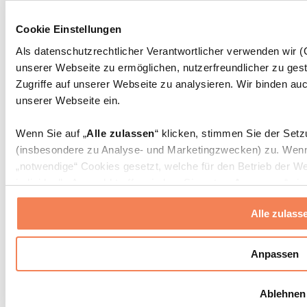
Massagepistolen
Massagegeräte
Cookie Einstellungen
Faszien- und Massagerollen
Weitere Rehabilitationshilfen
Als datenschutzrechtlicher Verantwortlicher verwenden wir
unserer Webseite zu ermöglichen, nutzerfreundlicher zu gest
Taschen & Rucksäcke
Essenstaschen und Meal-Prep-Zubehör
Zugriffe auf unserer Webseite zu analysieren. Wir binden auc
Sporttaschen
unserer Webseite ein.
Rucksäcke
Zubehör nach Aktivität
Wenn Sie auf „
Alle zulassen
“ klicken, stimmen Sie der Set
Laufen
(insbesondere zu Analyse- und Marketingzwecken) zu. Wenn 
Kampfsport
„notwendige“ Cookies gesetzt, welche für den Betrieb der We
Radfahren
individuelle Auswahl treffen, indem Sie unter „
Anpassen
“ ei
Yoga & Pilates
erlauben
“ klicken.
Kältetherapie
Alle zulass
Schwimmen
Wandern
Weitere Informationen über die Verarbeitung Ihrer Daten find
Cookies“ sowie in unserer
Datenschutzerklärung
.
Biohacking
Anpassen
Rotlichttherapie
Wasserfilter und Kannen
Sie können Ihre Einwilligung jederzeit in den
Cookie-Einstel
Ablehnen
widerrufen.
Mehr Info
Nachhaltiger Haushalt