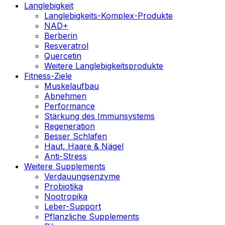
Langlebigkeit
Langlebigkeits-Komplex-Produkte
NAD+
Berberin
Resveratrol
Quercetin
Weitere Langlebigkeitsprodukte
Fitness-Ziele
Muskelaufbau
Abnehmen
Performance
Stärkung des Immunsystems
Regeneration
Besser Schlafen
Haut, Haare & Nägel
Anti-Stress
Weitere Supplements
Verdauungsenzyme
Probiotika
Nootropika
Leber-Support
Pflanzliche Supplements