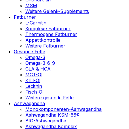
MSM
Weitere Gelenk-Supplements
Fatburner
L-Carnitin
Komplexe Fatburner
Thermogene Fatburner
Appetitkontrolle
Weitere Fatburner
Gesunde Fette
Omega-3
Omega-3-6-9
CLA & HCA
MCT-Öl
Krill-Öl
Lecithin
Fisch-Öl
Weitere gesunde Fette
Ashwagandha
Monokomponenten-Ashwagandha
Ashwagandha KSM-66®
BIO-Ashwagandha
Ashwagandha Komplex