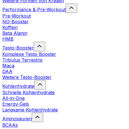
Weitere Formen von Kreatin
Performance & Pre-Workout
Pre-Workout
NO-Booster
Koffein
Beta Alanin
HMB
Testo-Booster
Komplexe Testo Booster
Tribulus Terrestris
Maca
DAA
Weitere Testo-Booster
Kohlenhydrate
Schnelle Kohlenhydrate
All-in-One
Energy-Gels
Langsame Kohlenhydrate
Aminosäuren
BCAAs