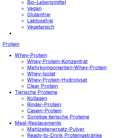
Bio-Lebensmittel
Vegan
Glutenfrei
Laktosefrei
Vegetarisch
Protein
Whey-Protein
Whey-Protein-Konzentrat
Mehrkomponenten-Whey-Protein
Whey-Isolat
Whey-Protein-Hydrolysat
Clear Protein
Tierische Proteine
Kollagen
Rinder-Protein
Casein-Protein
Sonstige tierische Proteine
Meal-Replacements
Mahlzeitenersatz-Pulver
Ready-to-Drink Proteingetränke