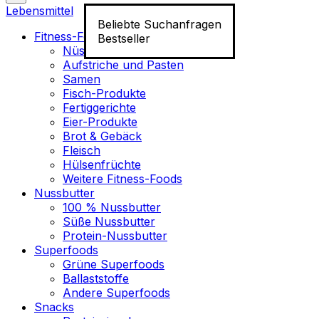
Lebensmittel
Beliebte Suchanfragen
Fitness-Food
Bestseller
Nüsse
Aufstriche und Pasten
Samen
Fisch-Produkte
Fertiggerichte
Eier-Produkte
Brot & Gebäck
Fleisch
Hülsenfrüchte
Weitere Fitness-Foods
Nussbutter
100 % Nussbutter
Süße Nussbutter
Protein-Nussbutter
Superfoods
Grüne Superfoods
Ballaststoffe
Andere Superfoods
Snacks