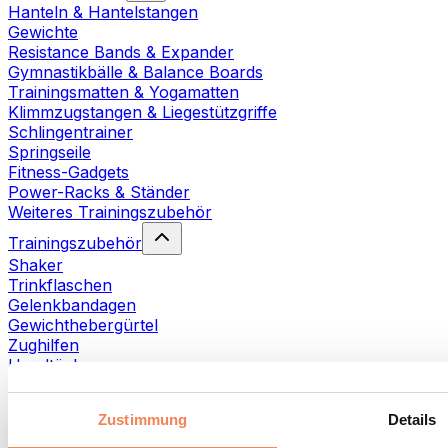
Hanteln & Hantelstangen
Gewichte
Resistance Bands & Expander
Gymnastikbälle & Balance Boards
Trainingsmatten & Yogamatten
Klimmzugstangen & Liegestützgriffe
Schlingentrainer
Springseile
Fitness-Gadgets
Power-Racks & Ständer
Weiteres Trainingszubehör
Trainingszubehör
Shaker
Trinkflaschen
Gelenkbandagen
Gewichthebergürtel
Zughilfen
Handtücher
Fitnesshandschuhe
Weiteres Trainingszubehör
Zustimmung
Details
Rehabilitationshilfen