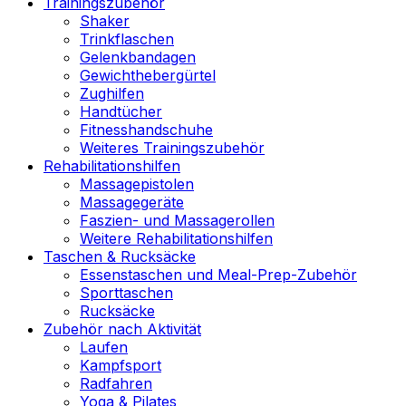
Trainingszubehör
Shaker
Trinkflaschen
Gelenkbandagen
Gewichthebergürtel
Zughilfen
Handtücher
Fitnesshandschuhe
Weiteres Trainingszubehör
Rehabilitationshilfen
Massagepistolen
Massagegeräte
Faszien- und Massagerollen
Weitere Rehabilitationshilfen
Taschen & Rucksäcke
Essenstaschen und Meal-Prep-Zubehör
Sporttaschen
Rucksäcke
Zubehör nach Aktivität
Laufen
Kampfsport
Radfahren
Yoga & Pilates