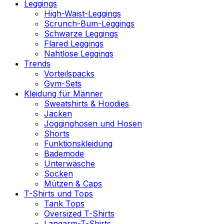
Leggings
High-Waist-Leggings
Scrunch-Bum-Leggings
Schwarze Leggings
Flared Leggings
Nahtlose Leggings
Trends
Vorteilspacks
Gym-Sets
Kleidung für Männer
Sweatshirts & Hoodies
Jacken
Jogginghosen und Hosen
Shorts
Funktionskleidung
Bademode
Unterwäsche
Socken
Mützen & Caps
T-Shirts und Tops
Tank Tops
Oversized T-Shirts
Langarm-T-Shirts