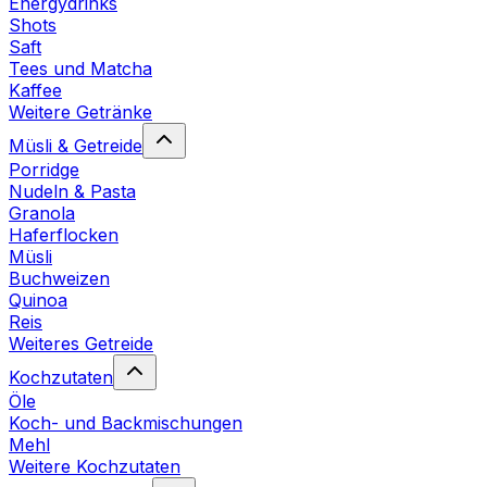
Energydrinks
Shots
Saft
Tees und Matcha
Kaffee
Weitere Getränke
Müsli & Getreide
Porridge
Nudeln & Pasta
Granola
Haferflocken
Müsli
Buchweizen
Quinoa
Reis
Weiteres Getreide
Kochzutaten
Öle
Koch- und Backmischungen
Mehl
Weitere Kochzutaten