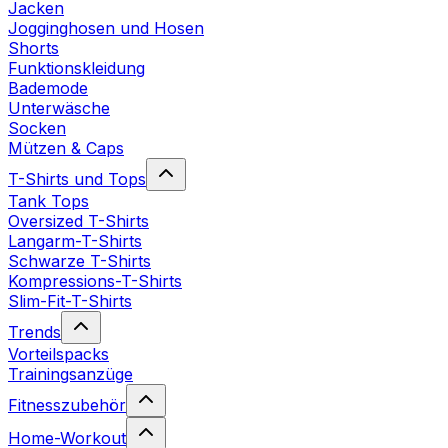
Jacken
Jogginghosen und Hosen
Shorts
Funktionskleidung
Bademode
Unterwäsche
Socken
Mützen & Caps
T-Shirts und Tops
Tank Tops
Oversized T-Shirts
Langarm-T-Shirts
Schwarze T-Shirts
Kompressions-T-Shirts
Slim-Fit-T-Shirts
Trends
Vorteilspacks
Trainingsanzüge
Fitnesszubehör
Home-Workout