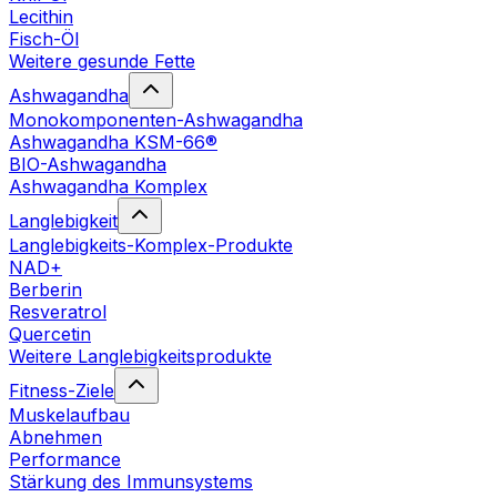
Lecithin
Fisch-Öl
Weitere gesunde Fette
Ashwagandha
Monokomponenten-Ashwagandha
Ashwagandha KSM-66®
BIO-Ashwagandha
Ashwagandha Komplex
Langlebigkeit
Langlebigkeits-Komplex-Produkte
NAD+
Berberin
Resveratrol
Quercetin
Weitere Langlebigkeitsprodukte
Fitness-Ziele
Muskelaufbau
Abnehmen
Performance
Stärkung des Immunsystems