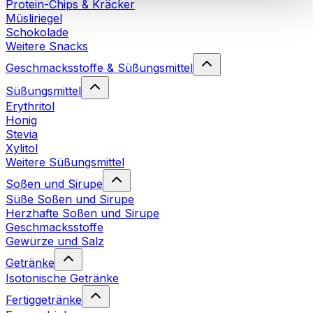
Protein-Chips & Kräcker
Cookies“ sowie in unserer
Datenschutzerklärung
.
Müsliriegel
Schokolade
Weitere Snacks
Sie können Ihre Einwilligung jederzeit in den
Cookie-
Einstellungen
auf unserer Webseite ändern oder
Geschmacksstoffe & Süßungsmittel
widerrufen.
Mehr Info
Süßungsmittel
Erythritol
Honig
Stevia
Xylitol
Weitere Süßungsmittel
Soßen und Sirupe
Süße Soßen und Sirupe
Herzhafte Soßen und Sirupe
Geschmacksstoffe
Gewürze und Salz
Getränke
Isotonische Getränke
Fertiggetränke