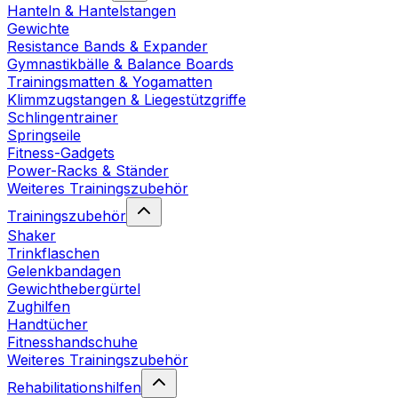
Hanteln & Hantelstangen
Gewichte
Resistance Bands & Expander
Gymnastikbälle & Balance Boards
Trainingsmatten & Yogamatten
Klimmzugstangen & Liegestützgriffe
Schlingentrainer
Springseile
Fitness-Gadgets
Power-Racks & Ständer
Weiteres Trainingszubehör
Trainingszubehör
Shaker
Trinkflaschen
Gelenkbandagen
Gewichthebergürtel
Zughilfen
Handtücher
Fitnesshandschuhe
Weiteres Trainingszubehör
Rehabilitationshilfen