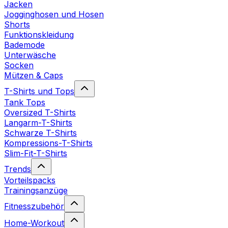
Jacken
Jogginghosen und Hosen
Shorts
Funktionskleidung
Bademode
Unterwäsche
Socken
Mützen & Caps
T-Shirts und Tops
Tank Tops
Oversized T-Shirts
Langarm-T-Shirts
Schwarze T-Shirts
Kompressions-T-Shirts
Slim-Fit-T-Shirts
Trends
Vorteilspacks
Trainingsanzüge
Fitnesszubehör
Home-Workout