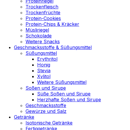
Proteinriegel
Trockenfleisch
Trockenfrüchte
Protein-Cookies
Protein-Chips & Kräcker
Müsliriegel
Schokolade
Weitere Snacks
Geschmacksstoffe & Süßungsmittel
Süßungsmittel
Erythritol
Honig
Stevia
Xylitol
Weitere Süßungsmittel
Soßen und Sirupe
Süße Soßen und Sirupe
Herzhafte Soßen und Sirupe
Geschmacksstoffe
Gewürze und Salz
Getränke
Isotonische Getränke
Fertiggetränke