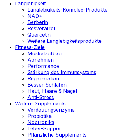
Langlebigkeit
Langlebigkeits-Komplex-Produkte
NAD+
Berberin
Resveratrol
Quercetin
Weitere Langlebigkeitsprodukte
Fitness-Ziele
Muskelaufbau
Abnehmen
Performance
Stärkung des Immunsystems
Regeneration
Besser Schlafen
Haut, Haare & Nägel
Anti-Stress
Weitere Supplements
Verdauungsenzyme
Probiotika
Nootropika
Leber-Support
Pflanzliche Supplements