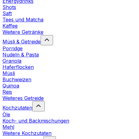
Energydrinks
Shots
Saft
Tees und Matcha
Kaffee
Weitere Getränke
Müsli & Getreide
Porridge
Nudeln & Pasta
Granola
Haferflocken
Müsli
Buchweizen
Quinoa
Reis
Weiteres Getreide
Kochzutaten
Öle
Koch- und Backmischungen
Mehl
Weitere Kochzutaten