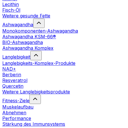
Lecithin
Fisch-Öl
Weitere gesunde Fette
Ashwagandha
Monokomponenten-Ashwagandha
Ashwagandha KSM-66®
BIO-Ashwagandha
Ashwagandha Komplex
Langlebigkeit
Langlebigkeits-Komplex-Produkte
NAD+
Berberin
Resveratrol
Quercetin
Weitere Langlebigkeitsprodukte
Fitness-Ziele
Muskelaufbau
Abnehmen
Performance
Stärkung des Immunsystems