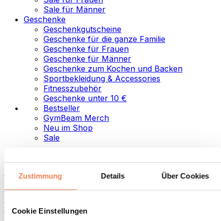
Sale für Männer
Geschenke
Geschenkgutscheine
Geschenke für die ganze Familie
Geschenke für Frauen
Geschenke für Männer
Geschenke zum Kochen und Backen
Sportbekleidung & Accessories
Fitnesszubehör
Geschenke unter 10 €
Bestseller
GymBeam Merch
Neu im Shop
Sale
Kategorien
Lebensmittel
Zustimmung
Details
Über Cookies
Fitness-Food
Nüsse
Aufstriche und Pasten
Cookie Einstellungen
Samen