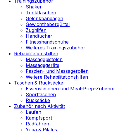
Trainingszubehör
Shaker
Trinkflaschen
Gelenkbandagen
Gewichthebergürtel
Zughilfen
Handtücher
Fitnesshandschuhe
Weiteres Trainingszubehör
Rehabilitationshilfen
Massagepistolen
Massagegeräte
Faszien- und Massagerollen
Weitere Rehabilitationshilfen
Taschen & Rucksäcke
Essenstaschen und Meal-Prep-Zubehör
Sporttaschen
Rucksäcke
Zubehör nach Aktivität
Laufen
Kampfsport
Radfahren
Yoga & Pilates