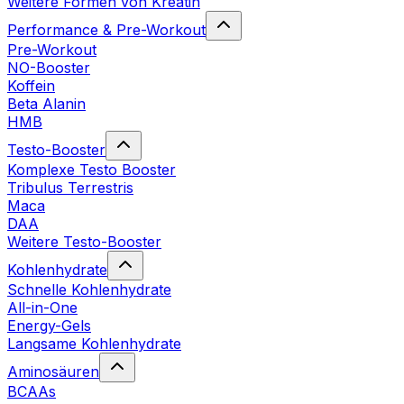
Weitere Formen von Kreatin
Performance & Pre-Workout
Pre-Workout
NO-Booster
Koffein
Beta Alanin
HMB
Testo-Booster
Komplexe Testo Booster
Tribulus Terrestris
Maca
DAA
Weitere Testo-Booster
Kohlenhydrate
Schnelle Kohlenhydrate
All-in-One
Energy-Gels
Langsame Kohlenhydrate
Aminosäuren
BCAAs