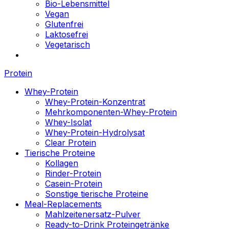
Bio-Lebensmittel
Vegan
Glutenfrei
Laktosefrei
Vegetarisch
Protein
Whey-Protein
Whey-Protein-Konzentrat
Mehrkomponenten-Whey-Protein
Whey-Isolat
Whey-Protein-Hydrolysat
Clear Protein
Tierische Proteine
Kollagen
Rinder-Protein
Casein-Protein
Sonstige tierische Proteine
Meal-Replacements
Mahlzeitenersatz-Pulver
Ready-to-Drink Proteingetränke