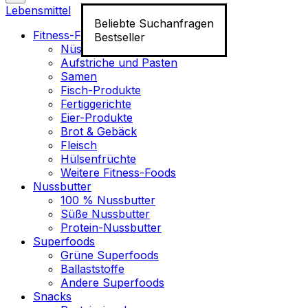
Lebensmittel
Beliebte Suchanfragen
Fitness-Food
Bestseller
Nüsse
Aufstriche und Pasten
Samen
Fisch-Produkte
Fertiggerichte
Eier-Produkte
Brot & Gebäck
Fleisch
Hülsenfrüchte
Weitere Fitness-Foods
Nussbutter
100 % Nussbutter
Süße Nussbutter
Protein-Nussbutter
Superfoods
Grüne Superfoods
Ballaststoffe
Andere Superfoods
Snacks