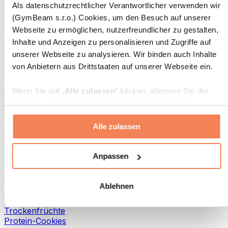
Als datenschutzrechtlicher Verantwortlicher verwenden wir
Fisch-Produkte
Fertiggerichte
(GymBeam s.r.o.) Cookies, um den Besuch auf unserer
Eier-Produkte
Webseite zu ermöglichen, nutzerfreundlicher zu gestalten,
Brot & Gebäck
Inhalte und Anzeigen zu personalisieren und Zugriffe auf
Fleisch
unserer Webseite zu analysieren. Wir binden auch Inhalte
Hülsenfrüchte
von Anbietern aus Drittstaaten auf unserer Webseite ein.
Weitere Fitness-Foods
Nussbutter
Wenn Sie auf „
Alle zulassen
“ klicken, stimmen Sie der
100 % Nussbutter
Setzung von technisch nicht notwendigen Cookies
Süße Nussbutter
(insbesondere zu Analyse- und Marketingzwecken) zu.
Protein-Nussbutter
Alle zulassen
Wenn Sie auf „
Ablehnen
“ klicken, werden nur
Superfoods
„notwendige“ Cookies gesetzt, welche für den Betrieb der
Grüne Superfoods
Webseite erforderlich sind. Sie können auch eine
Ballaststoffe
Anpassen
Andere Superfoods
individuelle Auswahl treffen, indem Sie unter „
Anpassen
“
einzelne Kategorien an- oder abwählen und „
Auswahl
Snacks
Ablehnen
erlauben
“ klicken.
Proteinriegel
Trockenfleisch
Trockenfrüchte
Weitere Informationen über die Verarbeitung Ihrer Daten
Protein-Cookies
finden Sie in den Unterpunkten „Details“ und „Über