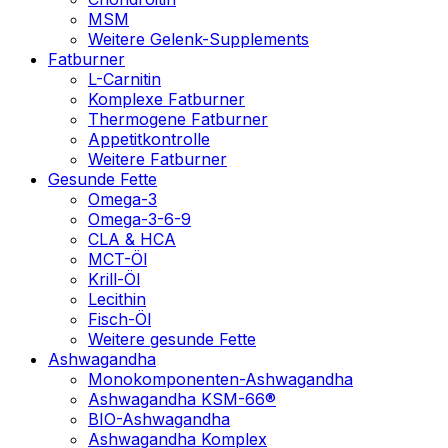
MSM
Weitere Gelenk-Supplements
Fatburner
L-Carnitin
Komplexe Fatburner
Thermogene Fatburner
Appetitkontrolle
Weitere Fatburner
Gesunde Fette
Omega-3
Omega-3-6-9
CLA & HCA
MCT-Öl
Krill-Öl
Lecithin
Fisch-Öl
Weitere gesunde Fette
Ashwagandha
Monokomponenten-Ashwagandha
Ashwagandha KSM-66®
BIO-Ashwagandha
Ashwagandha Komplex