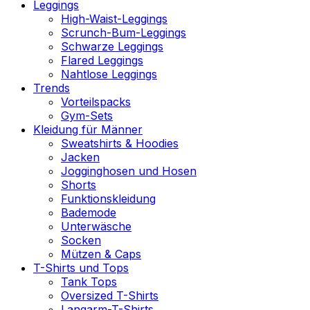
Leggings
High-Waist-Leggings
Scrunch-Bum-Leggings
Schwarze Leggings
Flared Leggings
Nahtlose Leggings
Trends
Vorteilspacks
Gym-Sets
Kleidung für Männer
Sweatshirts & Hoodies
Jacken
Jogginghosen und Hosen
Shorts
Funktionskleidung
Bademode
Unterwäsche
Socken
Mützen & Caps
T-Shirts und Tops
Tank Tops
Oversized T-Shirts
Langarm-T-Shirts