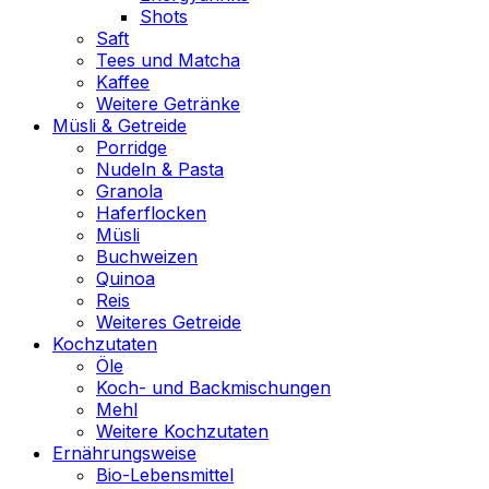
Shots
Saft
Tees und Matcha
Kaffee
Weitere Getränke
Müsli & Getreide
Porridge
Nudeln & Pasta
Granola
Haferflocken
Müsli
Buchweizen
Quinoa
Reis
Weiteres Getreide
Kochzutaten
Öle
Koch- und Backmischungen
Mehl
Weitere Kochzutaten
Ernährungsweise
Bio-Lebensmittel