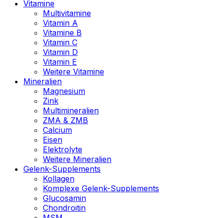
Vitamine
Multivitamine
Vitamin A
Vitamine B
Vitamin C
Vitamin D
Vitamin E
Weitere Vitamine
Mineralien
Magnesium
Zink
Multimineralien
ZMA & ZMB
Calcium
Eisen
Elektrolyte
Weitere Mineralien
Gelenk-Supplements
Kollagen
Komplexe Gelenk-Supplements
Glucosamin
Chondroitin
MSM