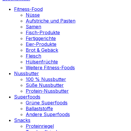
Fitness-Food
Nüsse
Aufstriche und Pasten
Samen
Fisch-Produkte
Fertiggerichte
Eier-Produkte
Brot & Gebäck
Fleisch
Hülsenfrüchte
Weitere Fitness-Foods
Nussbutter
100 % Nussbutter
Süße Nussbutter
Protein-Nussbutter
Superfoods
Grüne Superfoods
Ballaststoffe
Andere Superfoods
Snacks
Proteinriegel