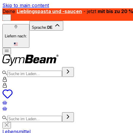
Skip to main content
Deine
Lieblingspasta und -saucen
- jetzt
mit bis zu 20 
Sprache:
DE
Liefern nach:
Lebensmittel