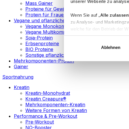
unserer Webseite zu analysie
Mass Gainer
Proteine für Gewichtsverlust
Protein für Frauen
Wenn Sie auf „
Alle zulassen
Vegane und pflanzliche Proteine
zu Analyse- und Marketingzw
Vegane Monokomponenten-Proteine
welche für den Betrieb der We
Vegane Multikomponenten-Proteine
„
Anpassen
“ einzelne Katego
Soja-Protein
Erbsenproteine
Ablehnen
BIO Proteine
Weitere Informationen über d
Sonstige pflanzliche Proteine
sowie in unserer
Datenschut
Mehrkomponenten-Protein
Gainer
Sie können Ihre Einwilligung 
Sportnahrung
Info
Kreatin
Kreatin-Monohydrat
Kreatin Creapure®
Mehrkomponenten-Kreatin
Weitere Formen von Kreatin
Performance & Pre-Workout
Pre-Workout
NO-Booster