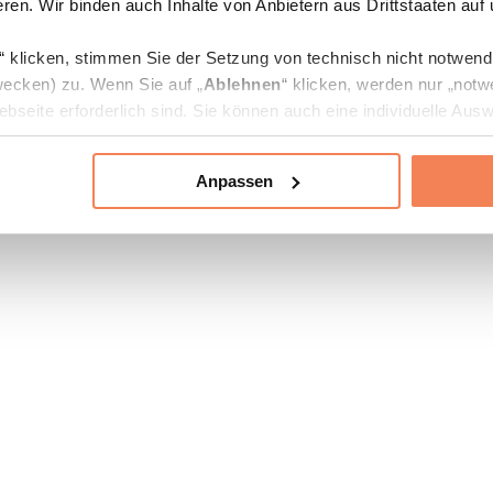
ren. Wir binden auch Inhalte von Anbietern aus Drittstaaten auf
“ klicken, stimmen Sie der Setzung von technisch nicht notwen
ecken) zu. Wenn Sie auf „
Ablehnen
“ klicken, werden nur „notw
bseite erforderlich sind. Sie können auch eine individuelle Ausw
rien an- oder abwählen und „
Auswahl erlauben
“ klicken.
Anpassen
ie Verarbeitung Ihrer Daten finden Sie in den Unterpunkten „Deta
zerklärung
.
jederzeit in den
Cookie-Einstellungen
auf unserer Webseite änd