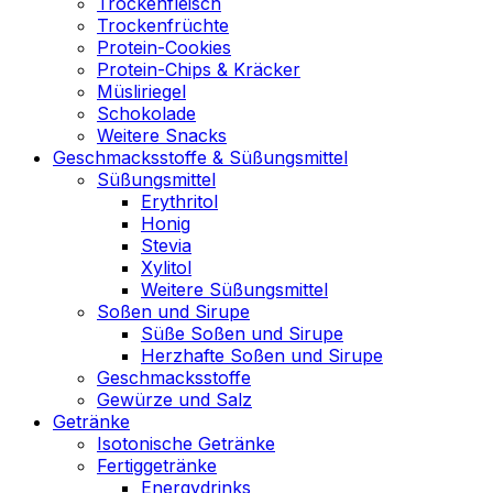
Trockenfleisch
Trockenfrüchte
Protein-Cookies
Protein-Chips & Kräcker
Müsliriegel
Schokolade
Weitere Snacks
Geschmacksstoffe & Süßungsmittel
Süßungsmittel
Erythritol
Honig
Stevia
Xylitol
Weitere Süßungsmittel
Soßen und Sirupe
Süße Soßen und Sirupe
Herzhafte Soßen und Sirupe
Geschmacksstoffe
Gewürze und Salz
Getränke
Isotonische Getränke
Fertiggetränke
Energydrinks