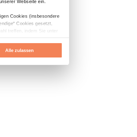
 unserer Webseite ein.
digen Cookies (insbesondere
endige“ Cookies gesetzt,
ahl treffen, indem Sie unter
Alle zulassen
ils“ und „Über Cookies“
ern oder widerrufen.
Mehr