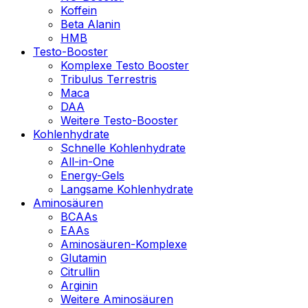
Koffein
Beta Alanin
HMB
Testo-Booster
Komplexe Testo Booster
Tribulus Terrestris
Maca
DAA
Weitere Testo-Booster
Kohlenhydrate
Schnelle Kohlenhydrate
All-in-One
Energy-Gels
Langsame Kohlenhydrate
Aminosäuren
BCAAs
EAAs
Aminosäuren-Komplexe
Glutamin
Citrullin
Arginin
Weitere Aminosäuren