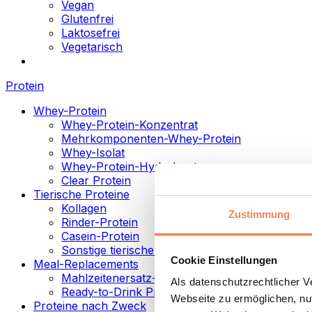
Vegan
Glutenfrei
Laktosefrei
Vegetarisch
Protein
Whey-Protein
Whey-Protein-Konzentrat
Mehrkomponenten-Whey-Protein
Whey-Isolat
Whey-Protein-Hydrolysat
Clear Protein
Tierische Proteine
Kollagen
Zustimmung
Rinder-Protein
Casein-Protein
Sonstige tierische Proteine
Cookie Einstellungen
Meal-Replacements
Mahlzeitenersatz-Pulver
Als datenschutzrechtlicher 
Ready-to-Drink Proteingetränke
Webseite zu ermöglichen, nut
Proteine nach Zweck